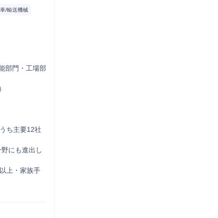
車/輸送機械


機能部門・工場部


うち主要12社
分野にも進出し
日以上・家族手