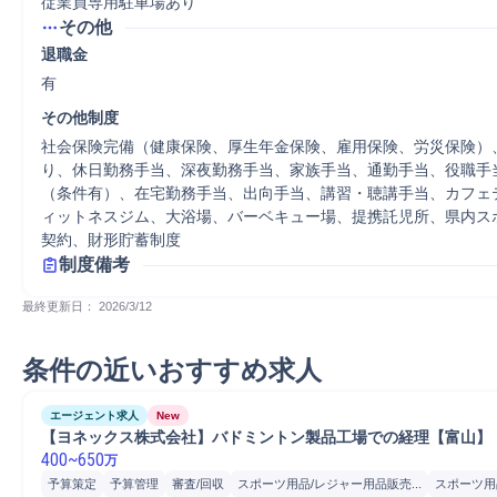
従業員専用駐車場あり
その他
退職金
有
その他制度
社会保険完備（健康保険、厚生年金保険、雇用保険、労災保険）
り、休日勤務手当、深夜勤務手当、家族手当、通勤手当、役職手
（条件有）、在宅勤務手当、出向手当、講習・聴講手当、カフェ
ィットネスジム、大浴場、バーベキュー場、提携託児所、県内ス
契約、財形貯蓄制度
制度備考
最終更新日： 
2026/3/12
条件の近いおすすめ求人
エージェント求人
New
【ヨネックス株式会社】バドミントン製品工場での経理【富山】
400
~
650
万
予算策定
予算管理
審査/回収
スポーツ用品/レジャー用品販売...
スポーツ用