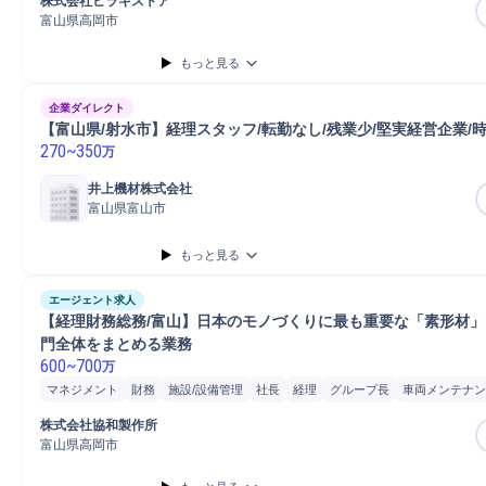
株式会社ヒラキストア
Microsoft Excel
自動車
PC/Web
普通自動車
携帯電話/PC/PC周辺機器
自
富山県高岡市
もっと見る
企業ダイレクト
【富山県/射水市】経理スタッフ/転勤なし/残業少/堅実経営企業/
270
~
350
万
井上機材株式会社
富山県富山市
もっと見る
エージェント求人
【経理財務総務/富山】日本のモノづくりに最も重要な「素形材」
門全体をまとめる業務
600
~
700
万
マネジメント
財務
施設/設備管理
社長
経理
グループ長
車両メンテナン
備品/設備管理
設備管理
人事
株式会社協和製作所
富山県高岡市