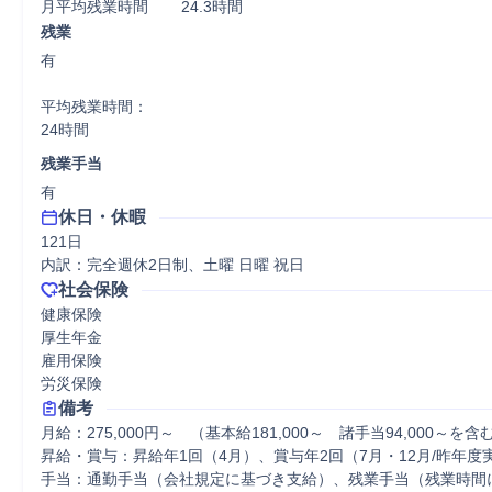
月平均残業時間	24.3時間
残業
有

平均残業時間：

24時間
残業手当
有
休日・休暇
121日

内訳：完全週休2日制、土曜 日曜 祝日
社会保険
健康保険

厚生年金

雇用保険

労災保険
備考
月給：275,000円～　（基本給181,000～　諸手当94,000～を含む
昇給・賞与：昇給年1回（4月）、賞与年2回（7月・12月/昨年度実績
手当：通勤手当（会社規定に基づき支給）、残業手当（残業時間