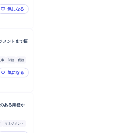
発
製品
金
気になる
icrosoft Excel
【ヨネックス株式会社】バドミントン製品工場での経理
ジメントまで幅
人事
財務
税務
リーダー
気になる
【経理総務】責任者の一人として、日々の実務統括から
験のある業務か
営
マネジメント
ord