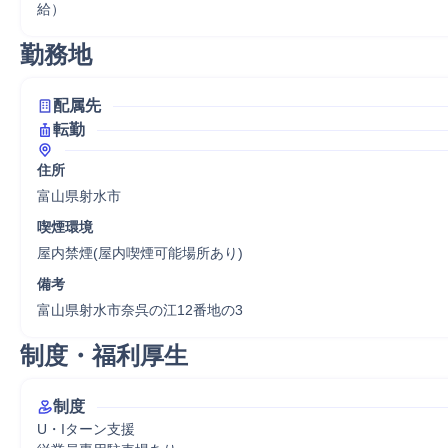
給）
勤務地
配属先
転勤
住所
富山県射水市
喫煙環境
屋内禁煙(屋内喫煙可能場所あり)
備考
富山県射水市奈呉の江12番地の3
制度・福利厚生
制度
U・Iターン支援
