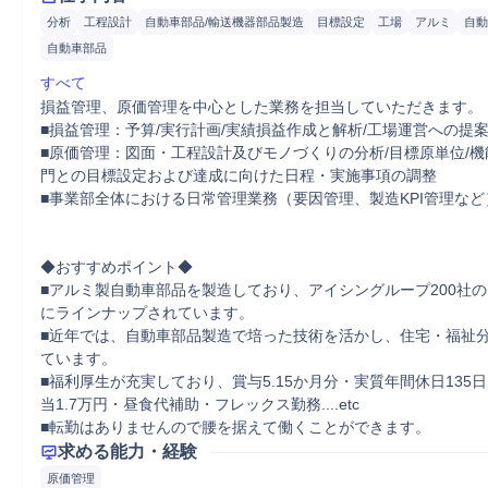
分析
工程設計
自動車部品/輸送機器部品製造
目標設定
工場
アルミ
自動
自動車部品
すべて
損益管理、原価管理を中心とした業務を担当していただきます。

■損益管理：予算/実行計画/実績損益作成と解析/工場運営への提案
■原価管理：図面・工程設計及びモノづくりの分析/目標原単位/
門との目標設定および達成に向けた日程・実施事項の調整

■事業部全体における日常管理業務（要因管理、製造KPI管理など）
◆おすすめポイント◆

■アルミ製自動車部品を製造しており、アイシングループ200社の
にラインナップされています。

■近年では、自動車部品製造で培った技術を活かし、住宅・福祉
ています。

■福利厚生が充実しており、賞与5.15か月分・実質年間休日135
当1.7万円・昼食代補助・フレックス勤務....etc

■転勤はありませんので腰を据えて働くことができます。
求める能力・経験
原価管理