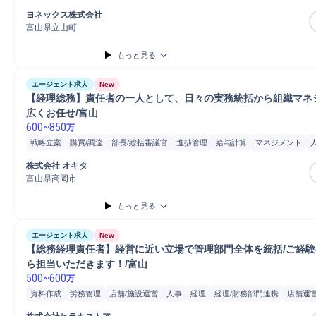
監査対応
スポーツ/レジャー用品製品開発
スポーツ用品
竣工
経理
製品開
ヨネックス株式会社
監査
工場
開発
販売
固定資産管理
分析
帳簿作成
自動車/輸送機器
M
富山県立山町
自動車/輸送機械
自動車運転
自動車
普通自動車
もっと見る
エージェント求人
New
【経理総務】責任者の一人として、日々の実務統括から組織マネ
広くお任せ/富山
600
~
850
万
戦略立案
購買/調達
部長/総括審議官
進捗管理
給与計算
マネジメント
経理
労務管理
監査
体制構築
資金調達
経理/財務部門連携
契約書作成
株式会社 オキタ
税務申告
部長
富山県高岡市
もっと見る
エージェント求人
New
【総務経理責任者】経営に近い立場で管理部門全体を統括/ご経
ら担当いただきます！/富山
500
~
600
万
資料作成
労務管理
店舗/施設運営
人事
経理
経理/財務部門連携
店舗運
内部統制
取締役
店舗
自動車/輸送機器
PC
自動車/輸送機械
Microsoft W