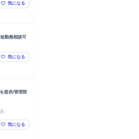
気になる
動車運転
財務
【総務経理責任者】経営に近い立場で管理部門全体を統括
時短勤務相談可
気になる
【富山県/射水市】経理スタッフ/転勤なし/残業少/堅実経
を提供/管理部
ス
気になる
【経理財務総務/富山】日本のモノづくりに最も重要な「