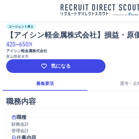
エージェント求人
【アイシン軽金属株式会社】損益・原
420
~
650
万
アイシン軽金属株式会社
富山県射水市
気になる
募集要項
選考・企
職務内容
職種
財務会計
管理会計
仕事内容