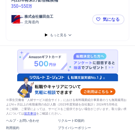
均12H/将来の管理職候補
350
~
550
万
株式会社篠田自工
気になる
北海道内
苫小牧【整備
もっと見る
※厚生労働省「人材サービス総合サイト」における有料職業紹介事業者のうち無期雇用お
よび4ヶ月以上の有期雇用の合計人数（2023年度実績を自社集計）2024年5月時点
※ご経験、ご要望によっては、サービスをご提供できない場合がございます。取り扱い求
人については
留意事項
をご確認ください。
ヘルプ・お問い合わせ
リクルートID規約
利用規約
プライバシーポリシー