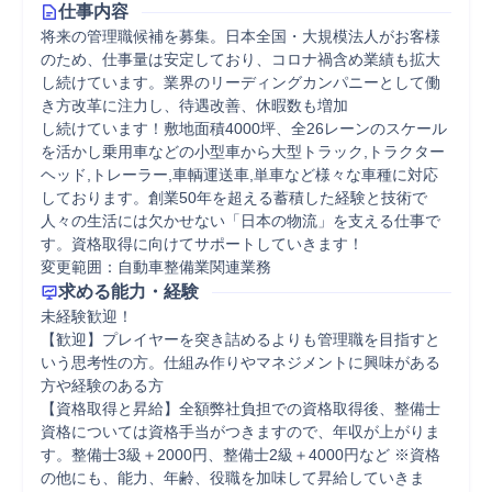
仕事内容
将来の管理職候補を募集。日本全国・大規模法人がお客様
のため、仕事量は安定しており、コロナ禍含め業績も拡大
し続けています。業界のリーディングカンパニーとして働
き方改革に注力し、待遇改善、休暇数も増加

し続けています！敷地面積4000坪、全26レーンのスケール
を活かし乗用車などの小型車から大型トラック,トラクター
ヘッド,トレーラー,車輌運送車,単車など様々な車種に対応
しております。創業50年を超える蓄積した経験と技術で
人々の生活には欠かせない「日本の物流」を支える仕事で
す。資格取得に向けてサポートしていきます！

変更範囲：自動車整備業関連業務
求める能力・経験
未経験歓迎！

【歓迎】プレイヤーを突き詰めるよりも管理職を目指すと
いう思考性の方。仕組み作りやマネジメントに興味がある
方や経験のある方

【資格取得と昇給】全額弊社負担での資格取得後、整備士
資格については資格手当がつきますので、年収が上がりま
す。整備士3級＋2000円、整備士2級＋4000円など ※資格
の他にも、能力、年齢、役職を加味して昇給していきま