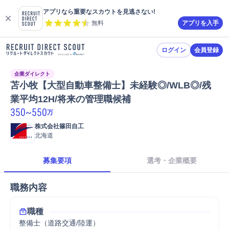
アプリなら重要なスカウトを見逃さない!
無料
アプリを入手
ログイン
会員登録
企業ダイレクト
苫小牧【大型自動車整備士】未経験◎/WLB◎/残
業平均12H/将来の管理職候補
350
~
550
万
株式会社篠田自工
北海道
募集要項
選考・企業概要
職務内容
職種
整備士（道路交通/陸運）