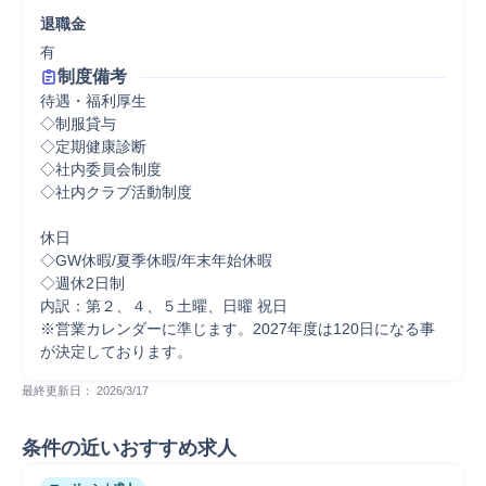
退職金
有
制度備考
待遇・福利厚生

◇制服貸与

◇定期健康診断

◇社内委員会制度

◇社内クラブ活動制度

休日

◇GW休暇/夏季休暇/年末年始休暇

◇週休2日制　

内訳：第２、４、５土曜、日曜 祝日

※営業カレンダーに準じます。2027年度は120日になる事
が決定しております。
最終更新日： 
2026/3/17
条件の近いおすすめ求人