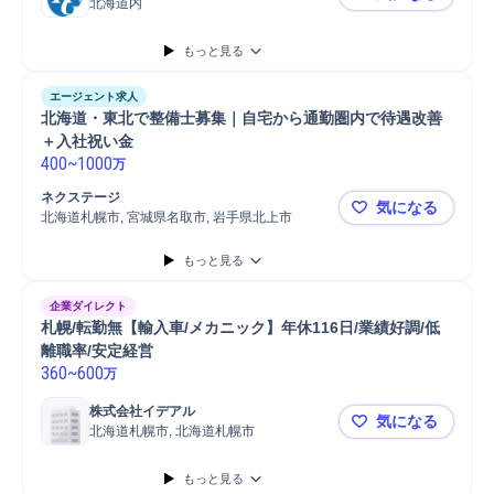
北海道内
札幌【軽板
もっと見る
エージェント求人
北海道・東北で整備士募集｜自宅から通勤圏内で待遇改善
＋入社祝い金
400
~
1000
万
ネクステージ
気になる
北海道札幌市, 宮城県名取市, 岩手県北上市
北海道・東
もっと見る
企業ダイレクト
札幌/転勤無【輸入車/メカニック】年休116日/業績好調/低
離職率/安定経営
360
~
600
万
株式会社イデアル
気になる
北海道札幌市, 北海道札幌市
札幌/転勤無
もっと見る