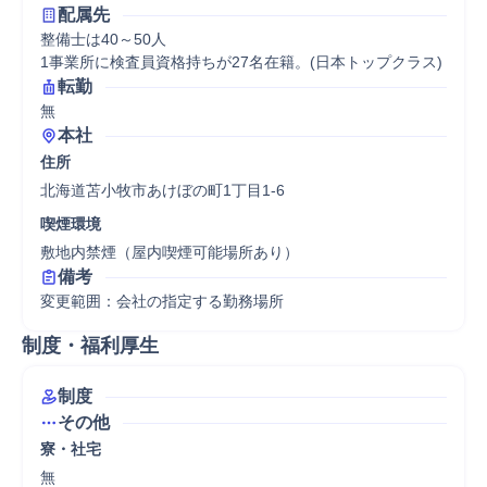
配属先
整備士は40～50人

1事業所に検査員資格持ちが27名在籍。(日本トップクラス)
転勤
無
本社
住所
北海道苫小牧市あけぼの町1丁目1-6
喫煙環境
敷地内禁煙（屋内喫煙可能場所あり）
備考
変更範囲：会社の指定する勤務場所
制度・福利厚生
制度
その他
寮・社宅
無