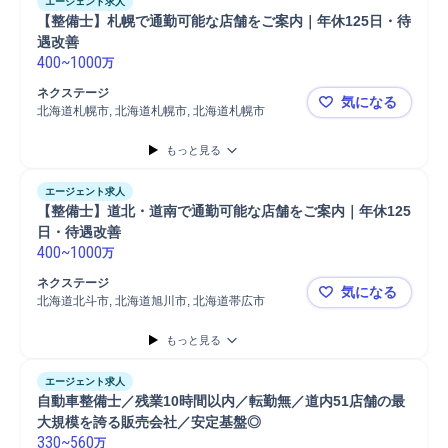
エージェント求人
【整備士】札幌で通勤可能な店舗をご案内｜年休125日・待
遇改善
400
~
1000
万
ネクステージ
気になる
北海道札幌市, 北海道札幌市, 北海道札幌市
【整備士】
もっと見る
エージェント求人
【整備士】道北・道南で通勤可能な店舗をご案内｜年休125
日・待遇改善
400
~
1000
万
ネクステージ
気になる
北海道北斗市, 北海道旭川市, 北海道帯広市
【整備士】
もっと見る
エージェント求人
自動車整備士／残業10時間以内／転勤無／道内51店舗の最
大規模を誇る販売会社／安定基盤◎
330
~
560
万