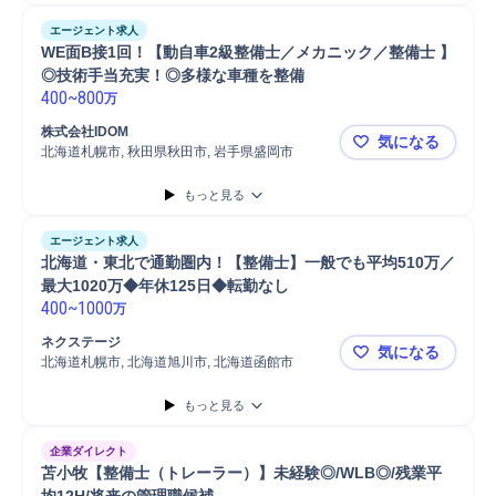
エージェント求人
WE面B接1回！【動自車2級整備士／メカニック／整備士 】
◎技術手当充実！◎多様な車種を整備
400
~
800
万
株式会社IDOM
気になる
北海道札幌市, 秋田県秋田市, 岩手県盛岡市
WE面B接
もっと見る
エージェント求人
北海道・東北で通勤圏内！【整備士】一般でも平均510万／
最大1020万◆年休125日◆転勤なし
400
~
1000
万
ネクステージ
気になる
北海道札幌市, 北海道旭川市, 北海道函館市
北海道・東北
もっと見る
企業ダイレクト
苫小牧【整備士（トレーラー）】未経験◎/WLB◎/残業平