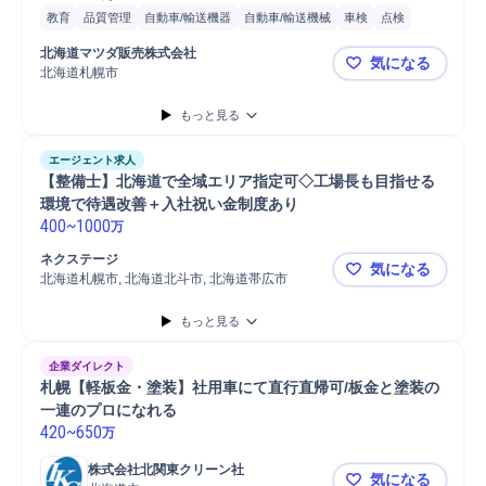
教育
品質管理
自動車/輸送機器
自動車/輸送機械
車検
点検
自動車
北海道マツダ販売株式会社
気になる
北海道札幌市
自動車整備
もっと見る
エージェント求人
【整備士】北海道で全域エリア指定可◇工場長も目指せる
環境で待遇改善＋入社祝い金制度あり
400
~
1000
万
ネクステージ
気になる
北海道札幌市, 北海道北斗市, 北海道帯広市
【整備士】
もっと見る
企業ダイレクト
札幌【軽板金・塗装】社用車にて直行直帰可/板金と塗装の
一連のプロになれる
420
~
650
万
株式会社北関東クリーン社
気になる