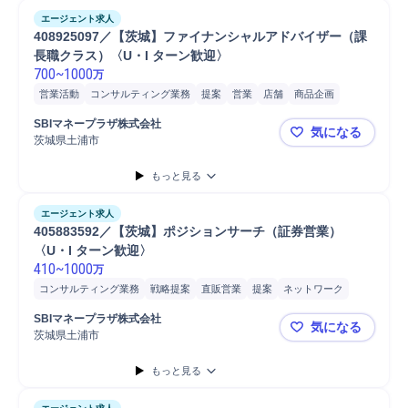
エージェント求人
408925097／【茨城】ファイナンシャルアドバイザー（課
長職クラス）〈U・I ターン歓迎〉
700
~
1000
万
営業活動
コンサルティング業務
提案
営業
店舗
商品企画
SBIマネープラザ株式会社
気になる
茨城県土浦市
408925
もっと見る
エージェント求人
405883592／【茨城】ポジションサーチ（証券営業）
〈U・I ターン歓迎〉
410
~
1000
万
コンサルティング業務
戦略提案
直販営業
提案
ネットワーク
会計
アライアンス
営業
パートナー
SBIマネープラザ株式会社
気になる
茨城県土浦市
405883
もっと見る