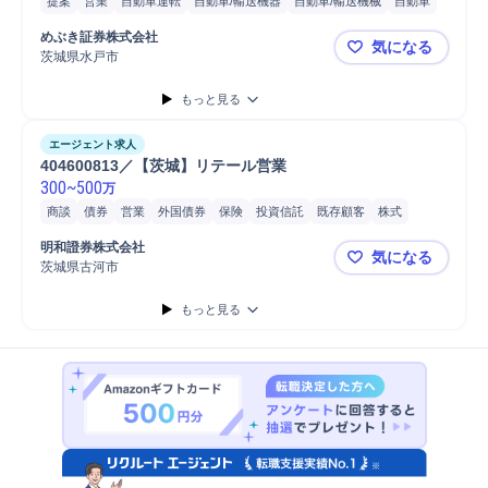
提案
営業
自動車運転
自動車/輸送機器
自動車/輸送機械
自動車
普通自動車
店舗
めぶき証券株式会社
気になる
茨城県水戸市
403382
もっと見る
エージェント求人
404600813／【茨城】リテール営業
300
~
500
万
商談
債券
営業
外国債券
保険
投資信託
既存顧客
株式
外国株式
生命保険
証券取引
国内株式
明和證券株式会社
気になる
茨城県古河市
404600
もっと見る