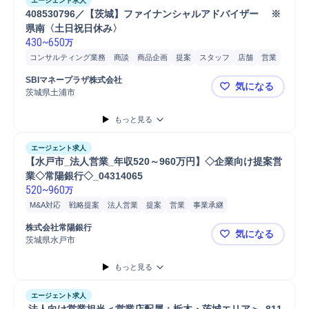
エージェント求人
408530796／【茨城】ファイナンシャルアドバイザー 　※
県南〈土日祝日休み〉
430
~
650
万
コンサルティング業務
商談
商品企画
提案
スタッフ
店舗
営業
SBIマネープラザ株式会社
気になる
茨城県土浦市
408530
もっと見る
エージェント求人
【水戸市_法人営業_年収520～960万円】◇企業向け提案営
業◇常陽銀行◇_04314065
520
~
960
万
M&A対応
戦略提案
法人営業
提案
営業
事業承継
株式会社常陽銀行
気になる
茨城県水戸市
【水戸市_法
もっと見る
エージェント求人