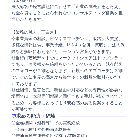
【業務内容】

法人顧客の経営課題に合わせて「企業の成長」をとらえ、
お金を貸すことにとらわれないコンサルティング営業を担
当いただきます。

【業務の魅力、面白さ】

◎事業資金の相談、ビジネスマッチング、販路拡大支援、
多様な情報提供、事業承継、M＆A（合併・買収）、法人保
険など多岐にわたるソリューション営業ができます。

◎当行は茨城県を中心にマーケットシェアはトップクラス
であり、お客様から信頼をいただいているため、既存顧客
のフォローが７割となります。新規へのアプローチは３割
で、その知名度の高さから毎年多くの新規お取引をいただ
いております。

◎仕組債、遺言信託、税務面の対応などの専門性が必要な
場面では、本部専門部署と同行できる手段が確立されてい
るため、お客様にとってより安心感のある提案をすること
が可能です。
求める能力・経験
〇金融機関（銀行等）での実務経験

〇会員一種証券外務員資格保有

〇普通自動車運転免許保有（AT限定可）