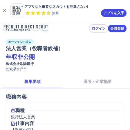
アプリなら重要なスカウトを見逃さない!
無料
アプリを入手
ログイン
会員登録
エージェント求人
法人営業（役職者候補）
年収非公開
株式会社常陽銀行
茨城県水戸市
募集要項
選考・企業概要
職務内容
職種
銀行法人営業
仕事内容