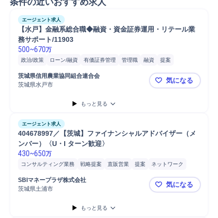
条件の近いおすすめ求人
エージェント求人
【水戸】金融系総合職◆融資・資金証券運用・リテール業
務サポート/11903
500
~
670
万
政治/政策
ローン/融資
有価証券管理
管理職
融資
提案
人員配置
営業
保険
社会保険
茨城県信用農業協同組合連合会 
気になる
茨城県水戸市
【水戸】金融
もっと見る
エージェント求人
404678997／【茨城】ファイナンシャルアドバイザー（メ
ンバー）〈U・I ターン歓迎〉
430
~
650
万
コンサルティング業務
戦略提案
直販営業
提案
ネットワーク
会計
顧客対応
アライアンス
営業
パートナー
SBIマネープラザ株式会社
気になる
茨城県土浦市
404678
もっと見る