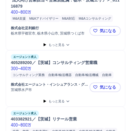
 法人向け営業担当＜営業店配属：栃木・茨城エリア＞_811
16879
400
~
800
万
M&A支援
M&Aアドバイザリー
M&A対応
M&Aコンサルティング
ローン/融資
融資
財務
シンジケートローン
ビジネスマッチング
株式会社足利銀行
気になる
IPO
事業計画
事業承継
法人営業
コンサルティング業務
栃木県宇都宮市, 栃木県小山市, 茨城県つくば市
法人向け営業
渉外活動
営業
もっと見る
エージェント求人
405289200／【茨城】コンサルティング営業職
300
~
400
万
コンサルティング業務
自動車/輸送機器
自動車/輸送機械
自動車
損害保険
提案
メンテナンス
営業
スタッフ
保険
生命保険
株式会社エージェント・インシュアランス・グル
気になる
自動車運転
普通自動車
ープ
茨城県水戸市
405289
もっと見る
エージェント求人
403382921／【茨城】リテール営業
400
~
800
万