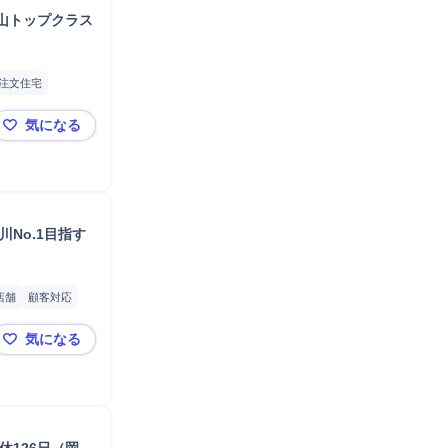
山トップクラス
注文住宅
気になる
「高松」住宅営業／同業経験者向け／オープニングスタ
No.1目指す
店舗
顧客対応
気になる
【高松】リフォーム事業立ち上げ｜反響営業/事業責任者