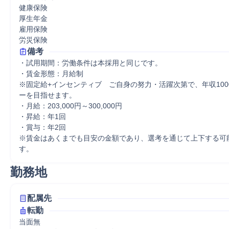
健康保険

厚生年金

雇用保険

労災保険
備考
・試用期間：労働条件は本採用と同じです。

・賃金形態：月給制

※固定給+インセンティブ　ご自身の努力・活躍次第で、年収100
ーを目指せます。

・月給：203,000円～300,000円

・昇給：年1回

・賞与：年2回

※賃金はあくまでも目安の金額であり、選考を通じて上下する可
す。
勤務地
配属先
転勤
当面無