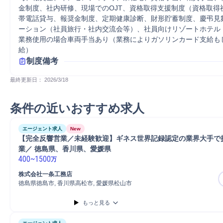
金制度、社内研修、現場でのOJT、資格取得支援制度（資格取得
帯電話貸与、報奨金制度、定期健康診断、財形貯蓄制度、慶弔見
ーション（社員旅行・社内交流会等）、社員向けリゾートホテル
業務使用の場合車両手当あり（業務によりガソリンカード支給も
給）
制度備考
最終更新日： 
2026/3/18
条件の近いおすすめ求人
エージェント求人
New
【完全反響営業／未経験歓迎】ギネス世界記録認定の業界大手で
業／ 徳島県、香川県、愛媛県
400
~
1500
万
株式会社一条工務店
徳島県徳島市, 香川県高松市, 愛媛県松山市
もっと見る