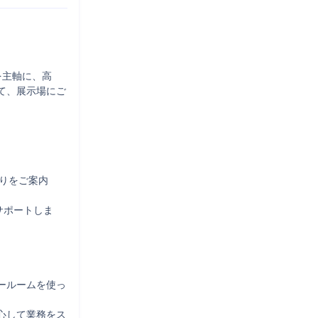
を主軸に、高
て、展示場にご


りをご案内

サポートしま
ールームを使っ
心して業務をス