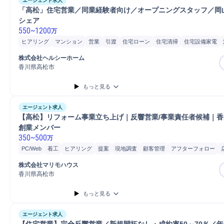
エージェント求人
「高松」住宅営業／同業経験者向け／オープニングスタッフ／岡
シェア
550
~
1200
万
ヒアリング
マンション
営業
引渡
住宅ローン
住宅清掃
住宅設備家電
注文住宅個人向け営業
営業活動
住宅ローン債権
株式会社ヘルシーホーム
香川県高松市
もっと見る
エージェント求人
【高松】リフォーム事業立ち上げ｜反響営業/事業責任者候補｜香川
創業メンバー
350
~
500
万
PC/Web
着工
ヒアリング
提案
現地調査
顧客管理
アフターフォロー
担当者
品質管理
注文住宅
施工管理
施工管理技士
普通自動車
営業
株式会社マリモハウス
香川県高松市
もっと見る
エージェント求人