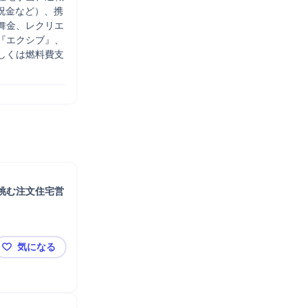
祝金など）、携
舞金、レクリエ
『エクシブ』、
しくは燃料費支
挑む注文住宅営
気になる
【完全反響営業／未経験歓迎】ギネス世界記録認定の業