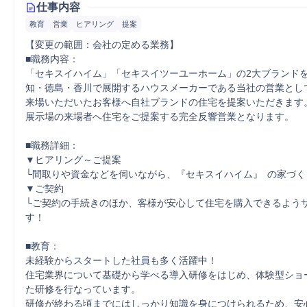
仕事内容
教育
営業
ヒアリング
提案
【変更の範囲：会社の定める業務】

■職務内容：

「セキスイハイム」「セキスイツーユーホーム」の2大ブランド
知・徳島・香川で展開するハウスメーカーである当社の営業とし
来場いただいたお客様へ自社ブランドの住宅を提案いただきます。
展示場の来場者へ住宅をご提案する完全反響営業となります。

■職務詳細：

▼ヒアリング～ご提案

└間取りや資金などを伺いながら、『セキスイハイム』 の家づく
▼ご契約

└ご契約の手続きのほか、客様が安心して住宅を購入できるよう
す！

■教育：

未経験からスタートした社員も多く活躍中！

住宅業界について基礎から学べる導入研修をはじめ、体験型ショ
た研修を行なっています。

研修が終わる頃までにはしっかり知識を身につけられるため、安