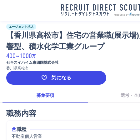
エージェント求人
【香川県高松市】住宅の営業職(展示場
響型、積水化学工業グループ
400
~
1000
万
セキスイハイム東四国株式会社
香川県高松市
気になる
募集要項
選考・企
職務内容
職種
不動産個人営業