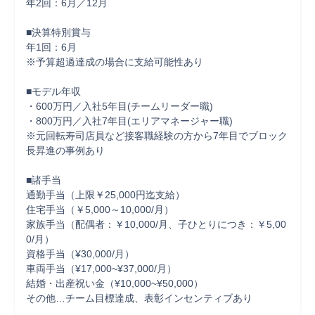
年2回：6月／12月

■決算特別賞与

年1回：6月

※予算超過達成の場合に支給可能性あり

■モデル年収

・600万円／入社5年目(チームリーダー職)

・800万円／入社7年目(エリアマネージャー職)

※元回転寿司店員など接客職経験の方から7年目でブロック
長昇進の事例あり

■諸手当

通勤手当（上限￥25,000円迄支給）

住宅手当（￥5,000～10,000/月）

家族手当（配偶者：￥10,000/月、子ひとりにつき：￥5,00
0/月）

資格手当（¥30,000/月）

車両手当（¥17,000~¥37,000/月）

結婚・出産祝い金（¥10,000~¥50,000）

その他…チーム目標達成、表彰インセンティブあり