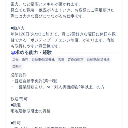
案力』など幅広いスキルが磨かれます。

見立てた戦略・仮説がうまくいき、お客様にご満足頂けた
際には大きな喜びにつながるお仕事です。

■働き方

年休120日(火/水)に加えて、月に2回好きな曜日に休日を振
替できる「ポジティブ・チェンジ制度」があります。有給
も取得しやすい雰囲気です。
求める能力・経験
店長
販売
自動車/輸送機械
営業
普通自動車
自動車/輸送機器
自動車
必須要件

・普通自動車免許(第一種)

・「営業経験あり」or「対人折衝経験2年以上」の方

歓迎/尚可

■歓迎

宅地建物取引士の資格

■尚可
