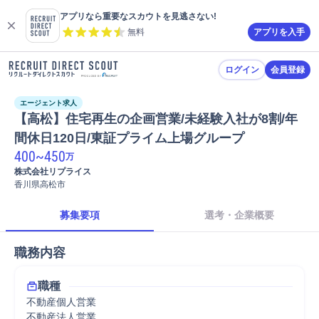
アプリなら重要なスカウトを見逃さない!
無料
アプリを入手
ログイン
会員登録
エージェント求人
【高松】住宅再生の企画営業/未経験入社が8割/年
間休日120日/東証プライム上場グループ  
400
~
450
万
株式会社リプライス  
香川県高松市
募集要項
選考・企業概要
職務内容
職種
不動産個人営業
不動産法人営業