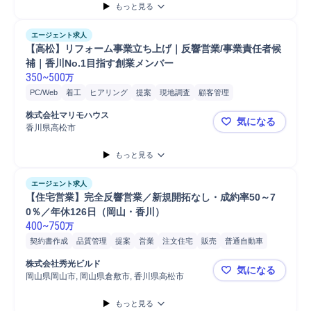
もっと見る
エージェント求人
【高松】リフォーム事業立ち上げ｜反響営業/事業責任者候
補｜香川No.1目指す創業メンバー
350
~
500
万
PC/Web
着工
ヒアリング
提案
現地調査
顧客管理
アフターフォロー
店舗
顧客対応
担当者
品質管理
注文住宅
株式会社マリモハウス
気になる
施工管理
施工管理技士
普通自動車
営業
香川県高松市
【高松】リ
もっと見る
エージェント求人
【住宅営業】完全反響営業／新規開拓なし・成約率50～7
0％／年休126日（岡山・香川）
400
~
750
万
契約書作成
品質管理
提案
営業
注文住宅
販売
普通自動車
株式会社秀光ビルド
気になる
岡山県岡山市, 岡山県倉敷市, 香川県高松市
【住宅営業】
もっと見る