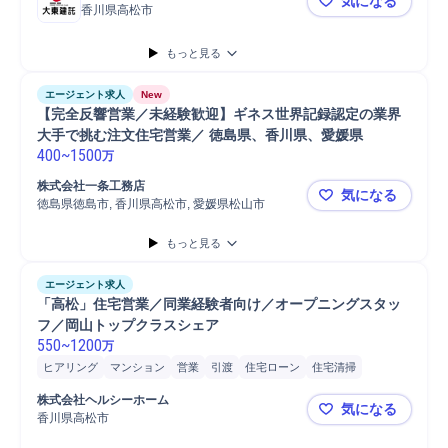
気になる
香川県高松市
★未経験歓迎
もっと見る
エージェント求人
New
【完全反響営業／未経験歓迎】ギネス世界記録認定の業界
大手で挑む注文住宅営業／ 徳島県、香川県、愛媛県
400
~
1500
万
株式会社一条工務店
気になる
徳島県徳島市, 香川県高松市, 愛媛県松山市
【完全反響
もっと見る
エージェント求人
「高松」住宅営業／同業経験者向け／オープニングスタッ
フ／岡山トップクラスシェア
550
~
1200
万
ヒアリング
マンション
営業
引渡
住宅ローン
住宅清掃
住宅設備家電
注文住宅
注文住宅個人向け営業
営業活動
株式会社ヘルシーホーム
気になる
住宅ローン債権
香川県高松市
「高松」住