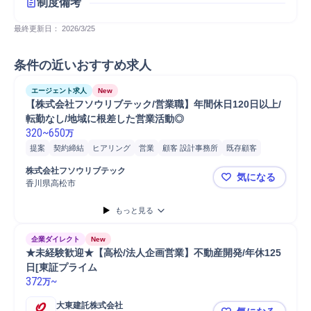
制度備考
最終更新日： 
2026/3/25
条件の近いおすすめ求人
エージェント求人
New
【株式会社フソウリブテック/営業職】年間休日120日以上/
転勤なし/地域に根差した営業活動◎
320
~
650
万
提案
契約締結
ヒアリング
営業
顧客 設計事務所
既存顧客
法人営業
株式会社フソウリブテック
気になる
香川県高松市
【株式会社フ
もっと見る
企業ダイレクト
New
★未経験歓迎★【高松/法人企画営業】不動産開発/年休125
日[東証プライム
372
~
万
大東建託株式会社