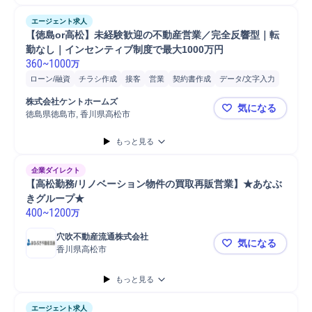
エージェント求人
【徳島or高松】未経験歓迎の不動産営業／完全反響型｜転
勤なし｜インセンティブ制度で最大1000万円
360
~
1000
万
ローン/融資
チラシ作成
接客
営業
契約書作成
データ/文字入力
物件取扱
物件営業
物件鑑定
Microsoft Excel
Microsoft Word
株式会社ケントホームズ
気になる
販売
徳島県徳島市, 香川県高松市
【徳島or
もっと見る
企業ダイレクト
【高松勤務/リノベーション物件の買取再販営業】★あなぶ
きグループ★
400
~
1200
万
穴吹不動産流通株式会社
気になる
香川県高松市
【高松勤務
もっと見る
エージェント求人