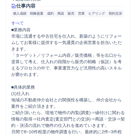
仕事内容
個人成績
戦略提案
成約
商談
販売
営業
ヒアリング
契約交渉
すべて
■業務内容

市場に流通する中古住宅を仕入れ、新築のようにリフォー
ムしてお客様に提供する一気通貫の企画営業を担当いただ
きます。

「ターゲット／リフォーム内容／販売価格」等を出口から
逆算して考え、仕入れの段階から販売の戦略（仮説）を考
えるプロセスの中で、事業運営力など汎用性の高いスキル
が磨かれます。

■具体的業務

(1)仕入れ

地域の不動産仲介会社との関係性を構築し、仲介会社から
案件をご紹介頂きます。

ご紹介頂いたら、現地で物件の内覧(調査)⇒値付けに関わる
情報の取得⇒社内査定(査定部門との交渉)⇒商談・交渉⇒契
約・決済の流れで物件の仕入れを進めていきます。

月間で8~10件程度の物件調査を行い、最終的に2件~3件程