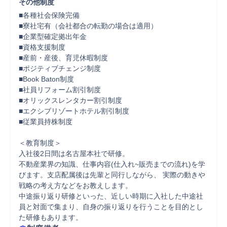
その他制度
■各種社会保険完備

■寮社宅有（会社都合の転勤の場合は適用）

■企業型確定拠出年金

■資格支援制度

■産前・産後、育児休暇制度

■ポジティブチェンジ制度

■Book Baton制度

■社員リフォーム割引制度

■オリックスレンタカー割引制度

■エクシブリゾートホテル割引制度

■従業員持株制度

＜教育制度＞

入社後2日間は名古屋本社で研修。

不動産業界の知識、仕事内容(仕入れ~販売までの流れ)を学
びます。支店配属後は先輩と同行しながら、 実際の動きや
戦略の考え方などをお教えします。

中途振り返り研修といった、近しい時期に入社した中途社
員と対面で集まり、自身の振り返りを行うことを目的とし