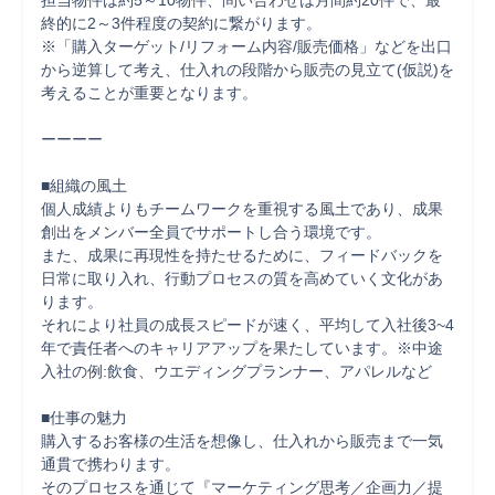
担当物件は約5～10物件、問い合わせは月間約20件で、最
終的に2～3件程度の契約に繋がります。

※「購入ターゲット/リフォーム内容/販売価格」などを出口
から逆算して考え、仕入れの段階から販売の見立て(仮説)を
考えることが重要となります。

ーーーー

■組織の風土

個人成績よりもチームワークを重視する風土であり、成果
創出をメンバー全員でサポートし合う環境です。

また、成果に再現性を持たせるために、フィードバックを
日常に取り入れ、行動プロセスの質を高めていく文化があ
ります。

それにより社員の成長スピードが速く、平均して入社後3~4
年で責任者へのキャリアアップを果たしています。※中途
入社の例:飲食、ウエディングプランナー、アパレルなど

■仕事の魅力

購入するお客様の生活を想像し、仕入れから販売まで一気
通貫で携わります。

そのプロセスを通じて『マーケティング思考／企画力／提