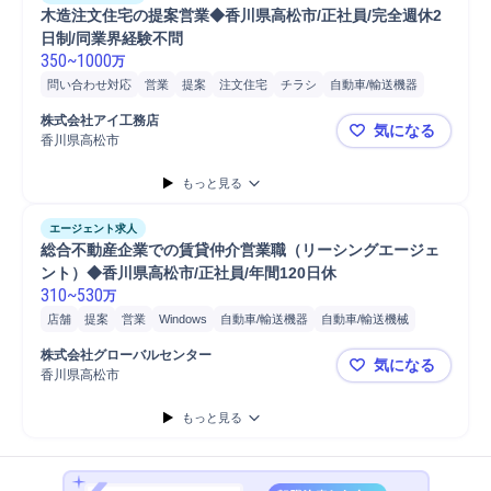
木造注文住宅の提案営業◆香川県高松市/正社員/完全週休2
日制/同業界経験不問
350
~
1000
万
問い合わせ対応
営業
提案
注文住宅
チラシ
自動車/輸送機器
自動車/輸送機械
自動車
普通自動車
株式会社アイ工務店
気になる
香川県高松市
木造注文住宅
もっと見る
エージェント求人
総合不動産企業での賃貸仲介営業職（リーシングエージェ
ント）◆香川県高松市/正社員/年間120日休
310
~
530
万
店舗
提案
営業
Windows
自動車/輸送機器
自動車/輸送機械
自動車
普通自動車
株式会社グローバルセンター
気になる
香川県高松市
総合不動産
もっと見る