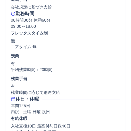
会社規定に基づき支給
勤務時間
08時間00分 休憩60分
フレックスタイム制
無

コアタイム 無  
残業
有

平均残業時間：20時間
残業手当
有

残業時間に応じて別途支給
休日・休暇
年間125日

内訳：土曜 日曜 祝日
有給休暇
入社直後10日 最高付与日数40日
