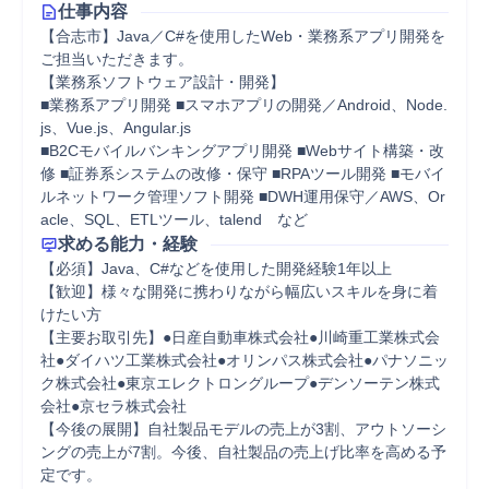
仕事内容
【合志市】Java／C#を使用したWeb・業務系アプリ開発を
ご担当いただきます。

【業務系ソフトウェア設計・開発】 

■業務系アプリ開発 ■スマホアプリの開発／Android、Node.
js、Vue.js、Angular.js

■B2Cモバイルバンキングアプリ開発 ■Webサイト構築・改
修 ■証券系システムの改修・保守 ■RPAツール開発 ■モバイ
ルネットワーク管理ソフト開発 ■DWH運用保守／AWS、Or
acle、SQL、ETLツール、talend　など
求める能力・経験
【必須】Java、C#などを使用した開発経験1年以上

【歓迎】様々な開発に携わりながら幅広いスキルを身に着
けたい方

【主要お取引先】●日産自動車株式会社●川崎重工業株式会
社●ダイハツ工業株式会社●オリンパス株式会社●パナソニッ
ク株式会社●東京エレクトロングループ●デンソーテン株式
会社●京セラ株式会社

【今後の展開】自社製品モデルの売上が3割、アウトソーシ
ングの売上が7割。今後、自社製品の売上げ比率を高める予
定です。