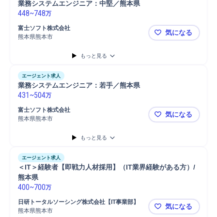
業務システムエンジニア：中堅／熊本県
448
~
748
万
富士ソフト株式会社
気になる
熊本県熊本市
業務システ
もっと見る
エージェント求人
業務システムエンジニア：若手／熊本県
431
~
504
万
富士ソフト株式会社
気になる
熊本県熊本市
業務システ
もっと見る
エージェント求人
＜IT＞経験者【即戦力人材採用】（IT業界経験がある方）/
熊本県
400
~
700
万
日研トータルソーシング株式会社【IT事業部】
気になる
熊本県熊本市
＜IT＞経験