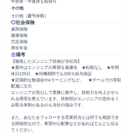
午前休・午後休も取得可
その他
その他（慶弔休暇）
社会保険
雇用保険

健康保険

労災保険

厚生年金
備考
【徹底したエンジニア目線が当社流】 

★案件はエンジニアの希望を最優先　★転勤なし　★年間
休日125日　★待機期間でも100％給与保証 

★定期的な勉強会やeラーニングなど、　★チームでの常駐
配属に注力 

エンジニアが安心して業務に集中し、技術力を向上させら
れる環境を整えています。技術部がエンジニアの意向をく
み取る体制があるのも当社の強みです。 

また、あなたをフォローする営業担当とは何でも相談でき
る関係性なので、希望や心配事などがあればどんどん伝え
てください。 
