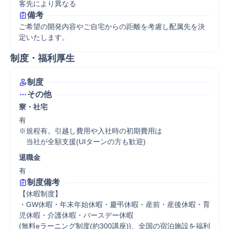
客先により異なる
備考
ご希望の開発内容やご自宅からの距離を考慮し配属先を決
定いたします。
制度・福利厚生
制度
その他
寮・社宅
有

※規程有。引越し費用や入社時の初期費用は

　当社が全額支援(UIターンの方も歓迎)
退職金
有
制度備考
【休暇制度】

・GW休暇・年末年始休暇・慶弔休暇・産前・産後休暇・育
児休暇・介護休暇・バースデー休暇

{無料eラーニング制度(約300講座)}、全国の宿泊施設を福利