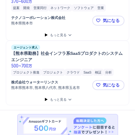
370
~
600
万
提案
開発
営業同行
ネットワーク
ソフトウェア
営業
コンサルタント
ヒアリング
プロジェクト
コンサルティング業務
テクノコーポレーション株式会社
気になる
学校管理
マネジメント
パートナー
パッケージソフト
C#
熊本県熊本市
【テクノコ
ASP.NET
システム開発
もっと見る
エージェント求人
【熊本県勤務】社会インフラ系SaaSプロダクトのシステム
エンジニア 
500
~
700
万
プロジェクト推進
プロジェクト
クラウド
SaaS
検証
分析
導入支援
システム開発
SaaS導入
jQuery
アーキテクチャ設計
株式会社ウォーターリンクス
気になる
AWS
開発
React
HTML
JavaScript
Next.js
要件定義
熊本県熊本市, 熊本県八代市, 熊本県玉名市
【熊本県勤
もっと見る