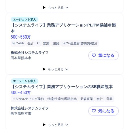
もっと見る
エージェント求人
【システムライフ】業務アプリケーションPL/PM候補＠熊
本
500
~
550
万
PC/Web
会計
C
営業
開発
SCM/生産管理/購買/物流
プロジェクト
業務改善提案
新規事業
戦略提案
物流
要件定義
株式会社システムライフ
気になる
提案
コンサルティング業務
物流/生産管理職担当
幹部
熊本県熊本市
【システム
コンサルタント
プロジェクトリーダー
プロジェクトマネージャー
もっと見る
Java
財務
経理
C#
PHP
リーダー
販売
システム開発
マネジメント
エージェント求人
【システムライフ】業務アプリケーションのSE職＠熊本
400
~
450
万
コンサルティング業務
物流/生産管理職担当
新規事業
会計
営業
リーダー
開発
物流
業務改善提案
提案
PC/Web
C
要件定義
株式会社システムライフ
気になる
プロジェクトリーダー
SCM/生産管理/購買/物流
プロジェクト
幹部
熊本県熊本市
【システム
コンサルタント
システムエンジニアリング
C#
Linux
DB設計
もっと見る
PHP
Windows
Java
販売
詳細設計
システム開発
Oracle
SQL