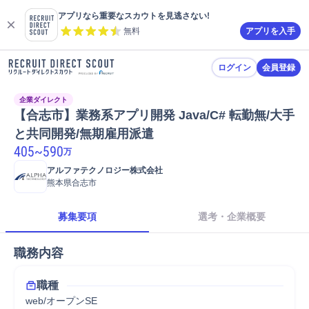
アプリなら重要なスカウトを見逃さない!
無料
アプリを入手
ログイン
会員登録
企業ダイレクト
【合志市】業務系アプリ開発 Java/C# 転勤無/大手
と共同開発/無期雇用派遣
405
~
590
万
アルファテクノロジー株式会社
熊本県合志市
募集要項
選考・企業概要
職務内容
職種
web/オープンSE