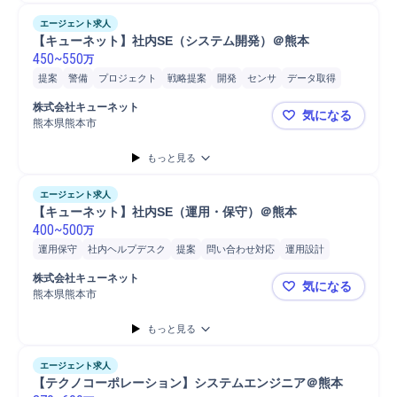
エージェント求人
【キューネット】社内SE（システム開発）＠熊本
450
~
550
万
提案
警備
プロジェクト
戦略提案
開発
センサ
データ取得
IoT
課題設定
アンケート調査
分析
最新テクノロジー
データ分析
株式会社キューネット
気になる
システム開発
熊本県熊本市
【キューネ
もっと見る
エージェント求人
【キューネット】社内SE（運用・保守）＠熊本
400
~
500
万
運用保守
社内ヘルプデスク
提案
問い合わせ対応
運用設計
マネジメント
トラブル対応
警備
開発
株式会社キューネット
気になる
熊本県熊本市
【キューネ
もっと見る
エージェント求人
【テクノコーポレーション】システムエンジニア＠熊本