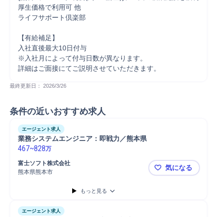
厚生価格で利用可 他

ライフサポート倶楽部

【有給補足】

入社直後最大10日付与

※入社月によって付与日数が異なります。

詳細はご面接にてご説明させていただきます。
最終更新日： 
2026/3/26
条件の近いおすすめ求人
エージェント求人
業務システムエンジニア：即戦力／熊本県
467
~
828
万
富士ソフト株式会社
気になる
熊本県熊本市
業務システ
もっと見る
エージェント求人