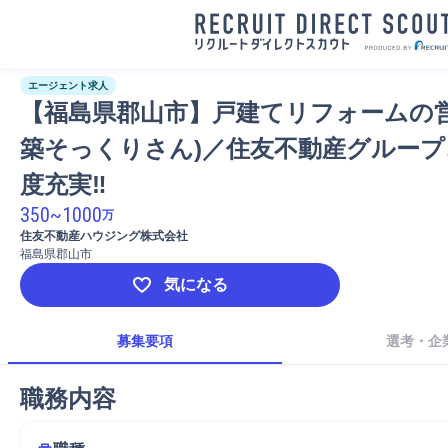
エージェント求人
【福島県郡山市】戸建てリフォームの営
築そっくりさん)／住友不動産グループ
度充実‼
350
~
1000
万
住友不動産ハウジング株式会社
福島県郡山市
気になる
募集要項
選考・企
職務内容