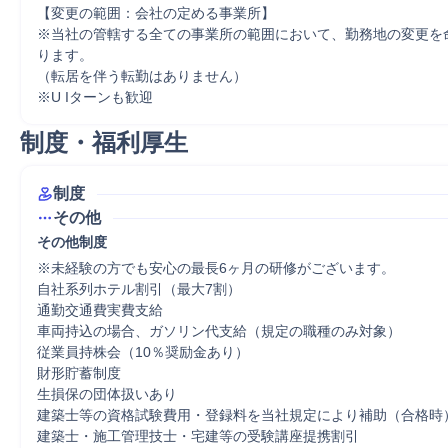
【変更の範囲：会社の定める事業所】

※当社の管轄する全ての事業所の範囲において、勤務地の変更を
ります。

（転居を伴う転勤はありません）

※U Iターンも歓迎
制度・福利厚生
制度
その他
その他制度
※未経験の方でも安心の最長6ヶ月の研修がございます。

自社系列ホテル割引（最大7割）

通勤交通費実費支給

車両持込の場合、ガソリン代支給（規定の職種のみ対象）

従業員持株会（10％奨励金あり）

財形貯蓄制度

生損保の団体扱いあり

建築士等の資格試験費用・登録料を当社規定により補助（合格時）
建築士・施工管理技士・宅建等の受験講座提携割引
