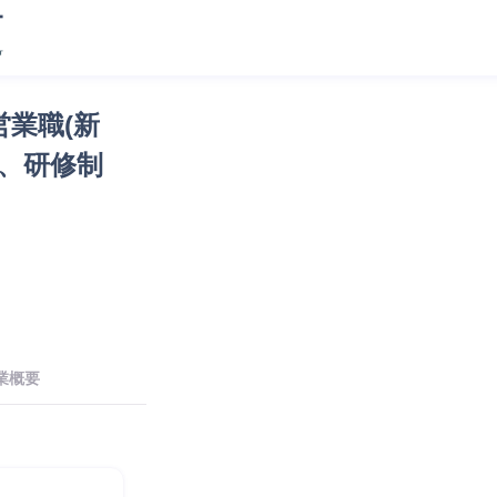
業職(新
、研修制
業概要