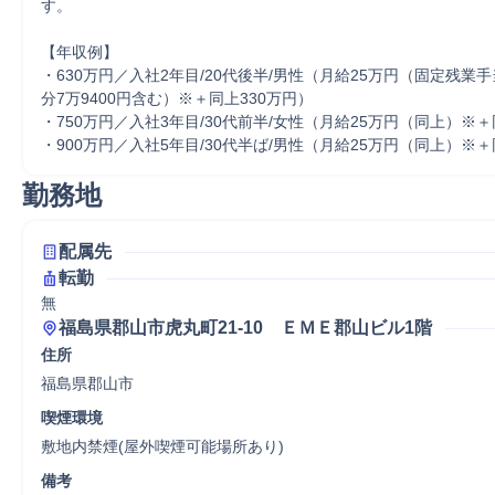
す。

【年収例】

・630万円／入社2年目/20代後半/男性（月給25万円（固定残業手
分7万9400円含む）※＋同上330万円）

・750万円／入社3年目/30代前半/女性（月給25万円（同上）※＋同
・900万円／入社5年目/30代半ば/男性（月給25万円（同上）※＋
勤務地
配属先
転勤
無
福島県郡山市虎丸町21-10　ＥＭＥ郡山ビル1階
住所
福島県郡山市
喫煙環境
敷地内禁煙(屋外喫煙可能場所あり)
備考