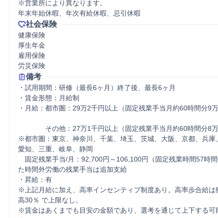
※営業所により異なります。

年末年始休暇、年次有給休暇、忌引休暇
社会保険
健康保険

厚生年金

雇用保険

労災保険
備考
・試用期間：研修（最長6ヶ月）終了後、最長6ヶ月

・賃金形態：月給制

・月給：都市圏：29万2千円以上（固定残業手当月約60時間分9万
　　　　その他：27万1千円以上（固定残業手当月約60時間分8万6
※都市圏：東京、神奈川、千葉、埼玉、茨城、大阪、京都、兵庫
愛知、三重、岐阜、静岡

　固定残業手当/月：92,700円～106,100円（固定残業時間57時
た時間外労働の残業手当は追加支給

・昇給：有

※上記月給に加え、高率インセンティブ制度あり。高率歩合給は
高30％ で上限なし。

※賃金はあくまでも目安の金額であり、選考を通じて上下する可