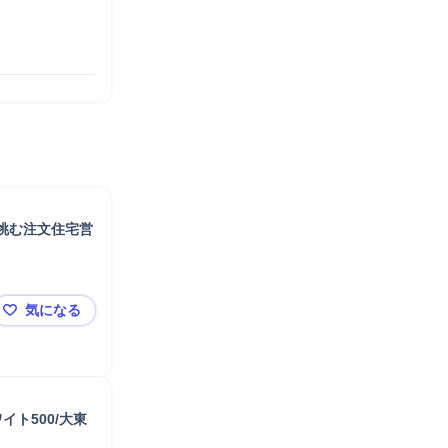
挑む注文住宅営
気になる
【完全反響営業／未経験歓迎】ギネス世界記録認定の業
ト500/大東