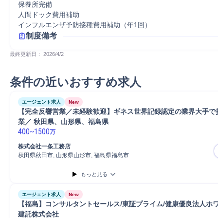
保養所完備

人間ドック費用補助

インフルエンザ予防接種費用補助（年1回）
制度備考
最終更新日： 
2026/4/2
条件の近いおすすめ求人
エージェント求人
New
【完全反響営業／未経験歓迎】ギネス世界記録認定の業界大手で
業／ 秋田県、山形県、福島県
400
~
1500
万
株式会社一条工務店
秋田県秋田市, 山形県山形市, 福島県福島市
もっと見る
エージェント求人
New
【福島】コンサルタントセールス/東証プライム/健康優良法人ホワイ
建託株式会社