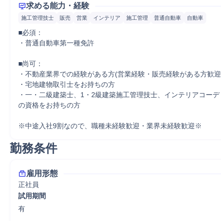
求める能力・経験
施工管理技士
販売
営業
インテリア
施工管理
普通自動車
自動車
■必須：

・普通自動車第一種免許

■尚可：

・不動産業界での経験がある方(営業経験・販売経験がある方歓迎)
・宅地建物取引士をお持ちの方

・一・二級建築士、1・2級建築施工管理技士、インテリアコーデ
の資格をお持ちの方

※中途入社9割なので、職種未経験歓迎・業界未経験歓迎※
勤務条件
雇用形態
正社員
試用期間
有
