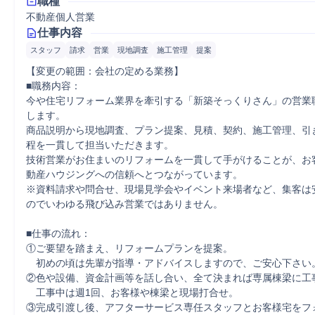
職種
不動産個人営業
仕事内容
スタッフ
請求
営業
現地調査
施工管理
提案
【変更の範囲：会社の定める業務】

■職務内容：

今や住宅リフォーム業界を牽引する「新築そっくりさん」の営業
します。

商品説明から現地調査、プラン提案、見積、契約、施工管理、引
程を一貫して担当いただきます。

技術営業がお住まいのリフォームを一貫して手がけることが、お
動産ハウジングへの信頼へとつながっています。

※資料請求や問合せ、現場見学会やイベント来場者など、集客は
のでいわゆる飛び込み営業ではありません。

■仕事の流れ：

①ご要望を踏まえ、リフォームプランを提案。

　初めの頃は先輩が指導・アドバイスしますので、ご安心下さい。
②色や設備、資金計画等を話し合い、全て決まれば専属棟梁に工事
　工事中は週1回、お客様や棟梁と現場打合せ。

③完成引渡し後、アフターサービス専任スタッフとお客様宅をフ