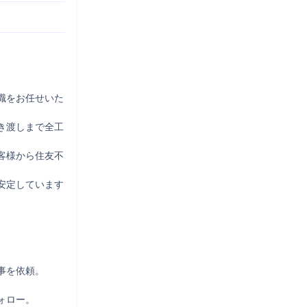
職をお任せいた
き渡しまで全工
客様から住友不
安定しています


を依頼。

ォロー。