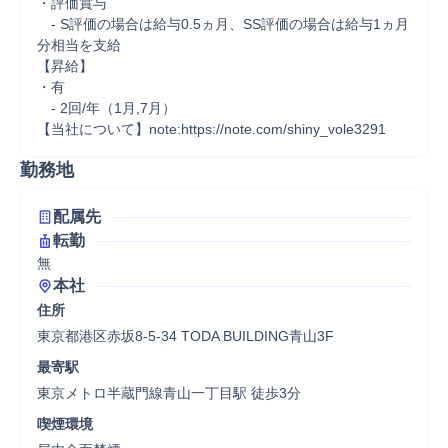
・評価賞与

　- S評価の場合は給与0.5ヵ月、SS評価の場合は給与1ヵ月
分相当を支給

【昇給】

・有

　- 2回/年（1月,7月）

【当社について】note:https://note.com/shiny_vole3291
勤務地
配属先
転勤
無
本社
住所
東京都港区赤坂8-5-34 TODA BUILDING青山3F
最寄駅
東京メトロ半蔵門線青山一丁目駅 徒歩3分
喫煙環境