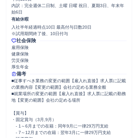
内訳：完全週休二日制、土曜 日曜 祝日、夏期3日、年末年
始6日
有給休暇
入社半年経過時点10日 最高付与日数20日

※試用期間終了後、10日付与
社会保険
雇用保険

健康保険

労災保険

厚生年金
備考
■従事すべき業務の変更の範囲【雇入れ直後】求人票に記載
の業務内容【変更の範囲】会社の定める業務全般 

■就業場所の変更の範囲【雇入れ直後】求人票に記載の勤務
地【変更の範囲】会社の定める場所

【賞与】

・固定賞与（3月,9月）

　- 1～6月までの在籍：同年9月に一律29万円支給

　- 7～12月までの在籍：翌年3月に一律29万円支給
