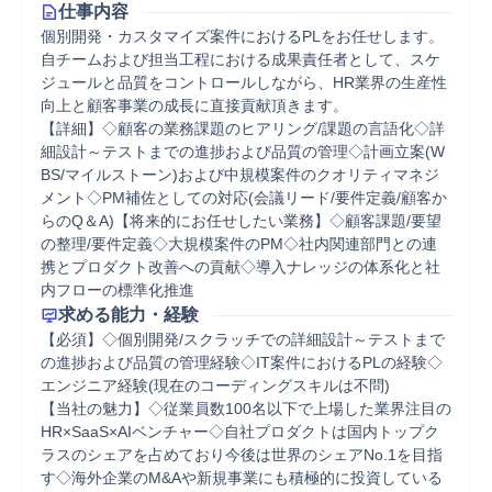
仕事内容
個別開発・カスタマイズ案件におけるPLをお任せします。
自チームおよび担当工程における成果責任者として、スケ
ジュールと品質をコントロールしながら、HR業界の生産性
向上と顧客事業の成長に直接貢献頂きます。

【詳細】◇顧客の業務課題のヒアリング/課題の言語化◇詳
細設計～テストまでの進捗および品質の管理◇計画立案(W
BS/マイルストーン)および中規模案件のクオリティマネジ
メント◇PM補佐としての対応(会議リード/要件定義/顧客か
らのQ＆A)【将来的にお任せしたい業務】◇顧客課題/要望
の整理/要件定義◇大規模案件のPM◇社内関連部門との連
携とプロダクト改善への貢献◇導入ナレッジの体系化と社
内フローの標準化推進
求める能力・経験
【必須】◇個別開発/スクラッチでの詳細設計～テストまで
の進捗および品質の管理経験◇IT案件におけるPLの経験◇
エンジニア経験(現在のコーディングスキルは不問)

【当社の魅力】◇従業員数100名以下で上場した業界注目の
HR×SaaS×AIベンチャー◇自社プロダクトは国内トップク
ラスのシェアを占めており今後は世界のシェアNo.1を目指
す◇海外企業のM&Aや新規事業にも積極的に投資している