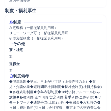
屋内全面禁煙
制度・福利厚生
制度
在宅勤務（一部従業員利用可）

リモートワーク可（一部従業員利用可）

研修支援制度（一部従業員利用可）
その他
寮・社宅
無
退職金
無
制度備考
◆健康診断◆早出、早上がり可能（上長許可の上）◆育
児・介護休業◆短時間正社員制度◆持株会制度(社員持株会)
◆各種表彰制度◆永年表彰制度◆18時以降アルコール飲み
放題◆各種研修(基本研修/営業研修/若手研修/全体研修)◆リ
モートワーク◆通勤手当(上限2万円)◆弔慰金◆入社時の引
っ越し費用負担(引っ越し会社実費、東京までの交通費は会