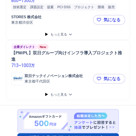
800
~
1500
万
技術選定
課題設定
提案
PCI DSS
プロジェクト
開発
販売
プロセッサ
ソフトウェア
クラウド
システム開発
PC/Web
STORES 株式会社
気になる
テックリード
コンプライアンス
東京都渋谷区
【年収850
もっと見る
企業ダイレクト
New
【PM/PL】双日グループ向けインフラ導入プロジェクト推
進
713
~
1003
万
双日テックイノベーション株式会社
気になる
東京都千代田区
【PM/P
もっと見る