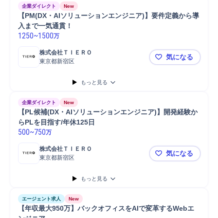
企業ダイレクト
New
【PM(DX・AIソリューションエンジニア)】要件定義から導
入まで一気通貫！
1250
~
1500
万
株式会社ＴＩＥＲＯ
気になる
東京都新宿区
【PM(DX
もっと見る
企業ダイレクト
New
【PL候補(DX・AIソリューションエンジニア)】開発経験か
らPLを目指す/年休125日
500
~
750
万
株式会社ＴＩＥＲＯ
気になる
東京都新宿区
【PL候補(
もっと見る
エージェント求人
New
【年収最大950万】バックオフィスをAIで変革するWebエ