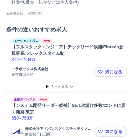
社負担/敷金、礼金などは本人負担)
最終更新日： 
2026/5/19
条件の近いおすすめ求人
エージェント求人
New
【フルスタックエンジニア】テックリード候補/Fintech新
規事業/フレックスタイム制
812
~
1204
万
トラボックス株式会社
気になる
東京都渋谷区
【フルスタッ
もっと見る
企業ダイレクト
New
【システム開発リーダー候補】SE/1次請け多数/エンドに届
く開発/東京
550
~
750
万
株式会社アドバンスドシステムテクノロ
気になる
ジー
東京都千代田区
【システム開