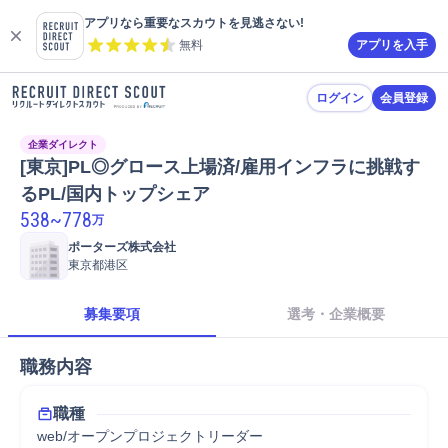
アプリなら重要なスカウトを見逃さない!
無料
アプリを入手
ログイン
会員登録
企業ダイレクト
[東京]PL◎グロース上場済/雇用インフラに挑戦す
るPL/国内トップシェア
538
~
778
万
ポーターズ株式会社
東京都港区
募集要項
選考・企業概要
職務内容
職種
web/オープンプロジェクトリーダー