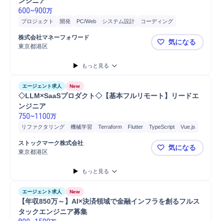
ンジニア
600
~
900
万
プロジェクト
開発
PC/Web
システム設計
コーディング
要件定義
株式会社マネーフォワード
気になる
東京都港区
【年収最大9
もっと見る
エージェント求人
New
◇LLM×SaaSプロダクト◇【基本フルリモート】リードエ
ンジニア
750
~
1100
万
リファクタリング
機械学習
Terraform
Flutter
TypeScript
Vue.js
Python
Ruby
Ruby on Rails
執筆
問い合わせ対応
SaaS
ストックマーク株式会社
気になる
プロトタイピング
開発
最新テクノロジー
データ基盤開発
東京都港区
◇LLM×S
プロダクト開発
クラウド
GCP
Google Cloud Pl...
Azure
AWS
もっと見る
PC/Web
エージェント求人
New
【年収850万～】AI×決済領域で金融インフラを創るフルス
タックエンジニア募集