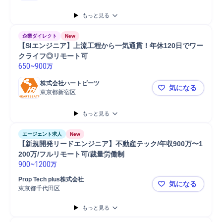
もっと見る
企業ダイレクト
New
【SIエンジニア】上流工程から一気通貫！年休120日でワー
クライフ◎リモート可
650
~
900
万
株式会社ハートビーツ
気になる
東京都新宿区
【SIエン
もっと見る
エージェント求人
New
【新規開発リードエンジニア】不動産テック/年収900万〜1
200万/フルリモート可/裁量労働制
900
~
1200
万
Prop Tech plus株式会社
気になる
東京都千代田区
【新規開発リ
もっと見る