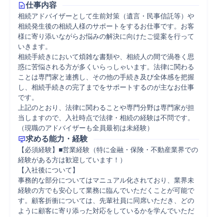
仕事内容
相続アドバイザーとして生前対策（遺言・民事信託等）や
相続発生後の相続人様のサポートをするお仕事です。お客
様に寄り添いながらお悩みの解決に向けたご提案を行って
いきます。

相続手続きにおいて煩雑な書類や、相続人の間で渦巻く思
惑に苦悩される方が多くいらっしゃいます。法律に関わる
ことは専門家と連携し、その他の手続き及び全体感を把握
し、相続手続きの完了までをサポートするのが主なお仕事
です。

上記のとおり、法律に関わることや専門分野は専門家が担
当しますので、入社時点で法律・相続の経験は不問です。
（現職のアドバイザーも全員最初は未経験）
求める能力・経験
【必須経験】■営業経験（特に金融・保険・不動産業界での
経験がある方は歓迎しています！）

【入社後について】

事務的な部分についてはマニュアル化されており、業界未
経験の方でも安心して業務に臨んでいただくことが可能で
す。顧客折衝については、先輩社員に同席いただき、どの
ように顧客に寄り添った対応をしているかを学んでいただ