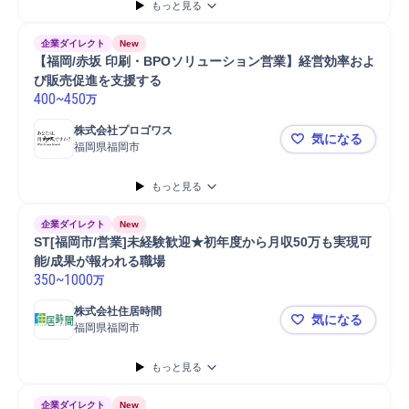
もっと見る
企業ダイレクト
New
【福岡/赤坂 印刷・BPOソリューション営業】経営効率およ
び販売促進を支援する
400
~
450
万
株式会社プロゴワス
気になる
福岡県福岡市
【福岡/赤
もっと見る
企業ダイレクト
New
ST[福岡市/営業]未経験歓迎★初年度から月収50万も実現可
能/成果が報われる職場
350
~
1000
万
株式会社住居時間
気になる
福岡県福岡市
ST[福岡市
もっと見る
企業ダイレクト
New