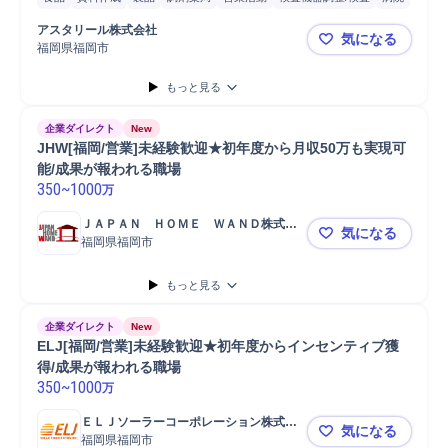
営業
アンチエイジング
販売
クリニック
既存顧客
アスタリール株式会社
気になる
福岡県福岡市
在宅・直行直
もっと見る
企業ダイレクト
New
JHW[福岡/営業]未経験歓迎★初年度から月収50万も実現可
能/成果が報われる職場
350
~
1000
万
ＪＡＰＡＮ　ＨＯＭＥ　ＷＡＮＤ株式会
気になる
社
福岡県福岡市
JHW[福岡
もっと見る
企業ダイレクト
New
ELJ[福岡/営業]未経験歓迎★初年度からインセンティブ獲
得/成果が報われる職場
350
~
1000
万
ＥＬＪソーラーコーポレーション株式会
気になる
社
福岡県福岡市
ELJ[福岡