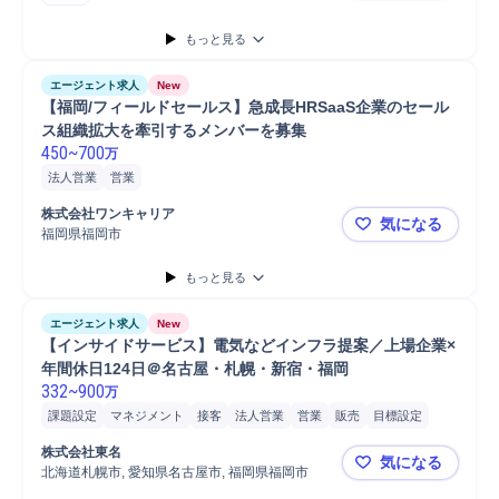
もっと見る
エージェント求人
New
【福岡/フィールドセールス】急成長HRSaaS企業のセール
ス組織拡大を牽引するメンバーを募集
450
~
700
万
法人営業
営業
株式会社ワンキャリア
気になる
福岡県福岡市
【福岡/フ
もっと見る
エージェント求人
New
【インサイドサービス】電気などインフラ提案／上場企業×
年間休日124日＠名古屋・札幌・新宿・福岡
332
~
900
万
課題設定
マネジメント
接客
法人営業
営業
販売
目標設定
管理職
分析
株式会社東名
気になる
北海道札幌市, 愛知県名古屋市, 福岡県福岡市
【インサイ