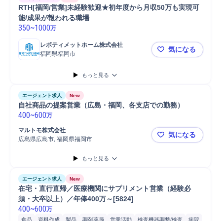
RTH[福岡/営業]未経験歓迎★初年度から月収50万も実現可
能/成果が報われる職場
350
~
1000
万
レボティメットホーム株式会社
気になる
福岡県福岡市
RTH[福岡
もっと見る
エージェント求人
New
自社商品の提案営業（広島・福岡、各支店での勤務）
400
~
600
万
マルトモ株式会社
気になる
広島県広島市, 福岡県福岡市
自社商品の
もっと見る
エージェント求人
New
在宅・直行直帰／医療機関にサプリメント営業（経験必
須・大卒以上）／年俸400万～[5824]
400
~
600
万
食品
資料作成
製品
調剤薬局
営業活動
検査機器調整/検査
病院