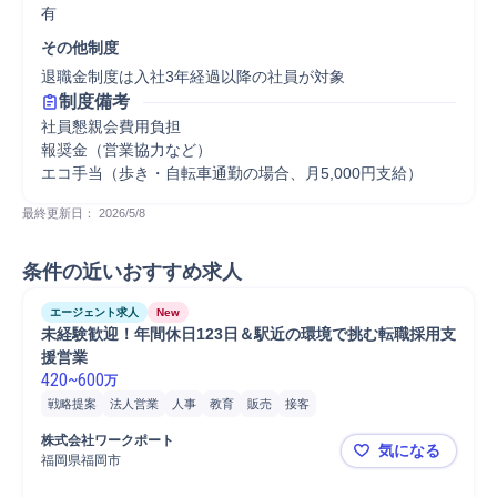
有
その他制度
退職金制度は入社3年経過以降の社員が対象
制度備考
社員懇親会費用負担

報奨金（営業協力など）

エコ手当（歩き・自転車通勤の場合、月5,000円支給）
最終更新日： 
2026/5/8
条件の近いおすすめ求人
エージェント求人
New
未経験歓迎！年間休日123日＆駅近の環境で挑む転職採用支
援営業
420
~
600
万
戦略提案
法人営業
人事
教育
販売
接客
株式会社ワークポート
気になる
福岡県福岡市
未経験歓迎