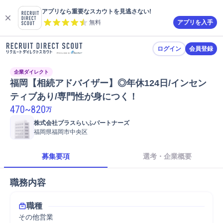
アプリなら重要なスカウトを見逃さない!
無料
アプリを入手
ログイン
会員登録
企業ダイレクト
福岡【相続アドバイザー】◎年休124日/インセン
ティブあり/専門性が身につく！
470
~
820
万
株式会社プラスらいふパートナーズ
福岡県福岡市中央区
募集要項
選考・企業概要
職務内容
職種
その他営業