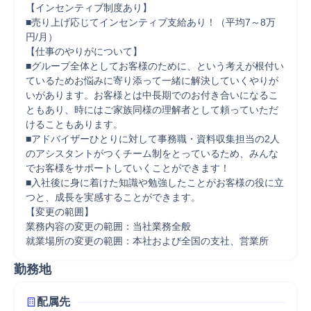
【インセンティブ制度あり】

■売り上げ応じてインセンティブ支給あり！（平均7～8万
円/月）

【仕事のやりがについて】

■グループ全体としてお客様のために、という考えが根付い
ているためお悩みに寄り添って一緒に解決していくやりが
いがあります。お客様とは中長期でのお付き合いになるこ
ともあり、時にはご家族同様の理解者として頼っていただ
けることもあります。

■アドバイザーひとりに対して事務職・資料収集担当の2人
のアシスタントがつくチーム制をとっているため、みんな
でお客様をサポートしていくことができます！

■入社後に身に着けた知識や勉強したことがお客様の役に立
つと、成長を実感することができます。

【変更の範囲】

業務内容の変更の範囲：当社業務全般

就業場所の変更の範囲：本社および全国の支社、営業所
勤務地
配属先