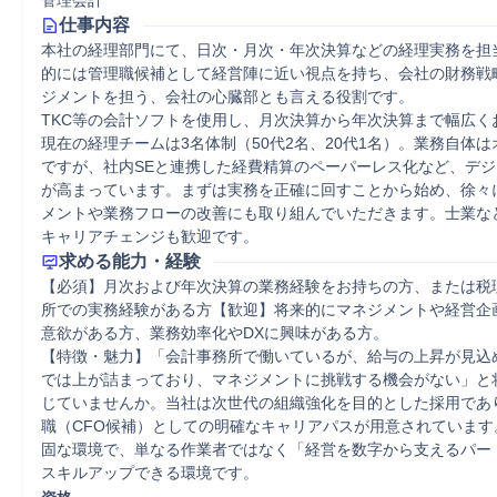
管理会計
仕事内容
本社の経理部門にて、日次・月次・年次決算などの経理実務を担
的には管理職候補として経営陣に近い視点を持ち、会社の財務戦
ジメントを担う、会社の心臓部とも言える役割です。

TKC等の会計ソフトを使用し、月次決算から年次決算まで幅広く
現在の経理チームは3名体制（50代2名、20代1名）。業務自体
ですが、社内SEと連携した経費精算のペーパーレス化など、デ
が高まっています。まずは実務を正確に回すことから始め、徐々
メントや業務フローの改善にも取り組んでいただきます。士業な
キャリアチェンジも歓迎です。
求める能力・経験
【必須】月次および年次決算の業務経験をお持ちの方、または税
所での実務経験がある方【歓迎】将来的にマネジメントや経営企
意欲がある方、業務効率化やDXに興味がある方。

【特徴・魅力】「会計事務所で働いているが、給与の上昇が見込
では上が詰まっており、マネジメントに挑戦する機会がない」と
じていませんか。当社は次世代の組織強化を目的とした採用であ
職（CFO候補）としての明確なキャリアパスが用意されています
固な環境で、単なる作業者ではなく「経営を数字から支えるパー
スキルアップできる環境です。