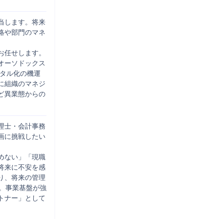
当します。将来
略や部門のマネ
お任せします。
はオーソドックス
ジタル化の機運
に組織のマネジ
ど異業態からの
理士・会計事務
画に挑戦したい
めない」「現職
将来に不安を感
り、将来の管理
。事業基盤が強
トナー」として