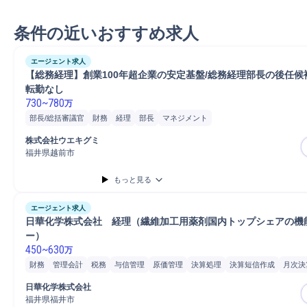
条件の近いおすすめ求人
エージェント求人
【総務経理】創業100年超企業の安定基盤/総務経理部長の後任候
転勤なし
730
~
780
万
部長/総括審議官
財務
経理
部長
マネジメント
株式会社ウエキグミ
福井県越前市
もっと見る
エージェント求人
日華化学株式会社　経理（繊維加工用薬剤国内トップシェアの機
ー）
450
~
630
万
財務
管理会計
税務
与信管理
原価管理
決算処理
決算短信作成
月次決
年次決算取りまとめ
連結事業決算
海外連結子会社連携
海外エリア別管理会
日華化学株式会社
有価証券報告書作成
会計監査
資金調達
経理
決算書作成
福井県福井市