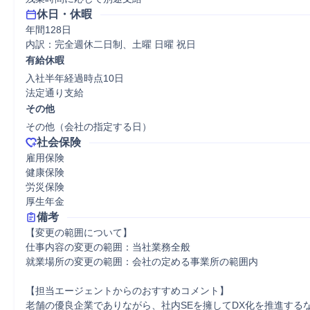
休日・休暇
年間128日

内訳：完全週休二日制、土曜 日曜 祝日
有給休暇
入社半年経過時点10日

法定通り支給
その他
その他（会社の指定する日）
社会保険
雇用保険

健康保険

労災保険

厚生年金
備考
【変更の範囲について】

仕事内容の変更の範囲：当社業務全般

就業場所の変更の範囲：会社の定める事業所の範囲内

【担当エージェントからのおすすめコメント】

老舗の優良企業でありながら、社内SEを擁してDX化を推進する