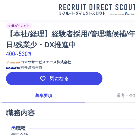
企業ダイレクト
【本社/経理】経験者採用/管理職候補/年
日/残業少・DX推進中
400
~
530
万
コマツサービスエース株式会社
福井県福井市
気になる
募集要項
選考・企
職務内容
職種