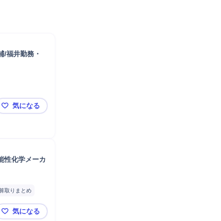
補/福井勤務・
気になる
【総務経理】創業100年超企業の安定基盤/総務経理部長
能性化学メーカ
算取りまとめ
計
気になる
日華化学株式会社 経理（繊維加工用薬剤国内トップシ