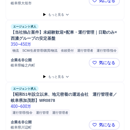
気になる
岐阜県大垣市
タンクロー
もっと見る
エージェント求人
【当社独占案件】未経験歓迎×配車・運行管理｜日勤のみ×
西濃グループの安定基盤
350
~
450
万
物流
SCM/生産管理/購買/物流
依頼受付
運行管理者
運行管理/指令
運行管理
昼勤/日勤
スケジュール管理
点呼
スタッフ
企業名非公開
気になる
スケジュール調整
運行管理補助者
トラック運行管理
配車手配
岐阜県輪之内町
【当社独占
配車計画
安全運行指示
バス運行管理
タクシー運行管理
管理職
もっと見る
接客
営業
自動車/輸送機械
自動車/輸送機器
物流/生産管理職担当
自動車
普通自動車
トラック貨物積み込み
トラック便荷物卸
エージェント求人
【昭和51年設立以来、地元密着の運送会社　運行管理者／
岐阜県加茂郡】WR0878
400
~
600
万
運行管理/指令
運行管理
運行管理者
企業名非公開
気になる
岐阜県川辺町
【昭和51年