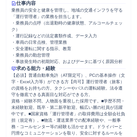
仕事内容
乗務員の安全と健康を管理し、地域の交通インフラを守る
「運行管理者」の業務を担当します。

・乗務員の点呼（出退勤時の健康状態、アルコールチェッ
ク）

・運行記録などの法定書類作成、データ入力

・車両の日常点検、管理業務

・安全運転に関する指示、教育

・乗務員の勤怠管理

・事故発生時の初期対応、およびデータに基づく原因分析
求める能力・経験
【必須】普通自動車免許（AT限定可）、PCの基本操作（文
字・Excel入力等）ができる方【尚可】運行管理者（旅客）
の資格をお持ちの方。タクシーやバスの運転経験。法令遵
守を徹底できる真面目な対応ができる方。

資格・経験不問。人物面を重視した採用です。■学歴不問・
未経験歓迎。既卒・第二新卒歓迎。幅広い層の社員が活躍
中です。■国家資格「運行管理者」の取得費用は全額会社負
担（規定有）。■物流・運送業界での配車経験や、一般事
務・コールセンター等の経験も活かせます。ドライバーと
円滑なコミュニケーションを取り、安全に対するルールを