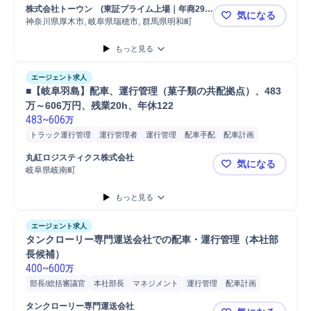
物流/生産管理職担当
運行管理/指令
倉庫管理
物流
マネジメント
株式会社トーウン　(東証プライム上場｜年商290
気になる
輸配送
運行管理
センター長
配車手配
配車計画
貨物輸送
億円超＆創業65年）
神奈川県厚木市, 岐阜県瑞穂市, 群馬県明和町
■【厚木、
国内輸配送
輸配送管理システム/TMS
マネージャー
部長
もっと見る
物流戦略立案
物流拠点新設
エージェント求人
■【岐阜羽島】配車、運行管理（菓子類の共配拠点）、483
万～606万円、残業20h、年休122
483
~
606
万
トラック運行管理
運行管理者
運行管理
配車手配
配車計画
輸配送管理システム/TMS
国内輸配送
輸配送
運行管理/指令
丸紅ロジスティクス株式会社
気になる
岐阜県岐南町
■【岐阜羽島
もっと見る
エージェント求人
タンクローリー専門運送会社での配車・運行管理（本社部
長候補）
400
~
600
万
部長/総括審議官
本社部長
マネジメント
運行管理
配車計画
物流/生産管理職担当
運行管理/指令
物流
タンクローリー専門運送会社