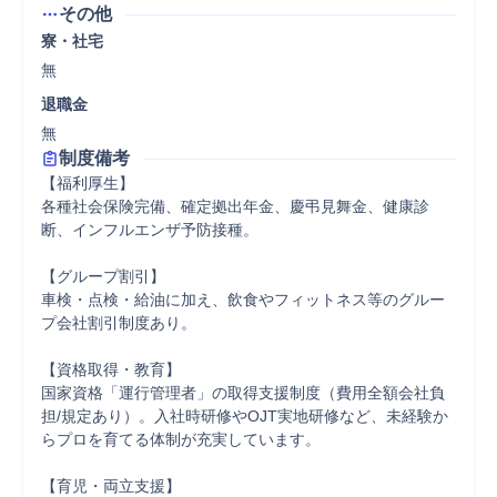
その他
寮・社宅
無
退職金
無
制度備考
【福利厚生】

各種社会保険完備、確定拠出年金、慶弔見舞金、健康診
断、インフルエンザ予防接種。

【グループ割引】

車検・点検・給油に加え、飲食やフィットネス等のグルー
プ会社割引制度あり。

【資格取得・教育】

国家資格「運行管理者」の取得支援制度（費用全額会社負
担/規定あり）。入社時研修やOJT実地研修など、未経験か
らプロを育てる体制が充実しています。

【育児・両立支援】
