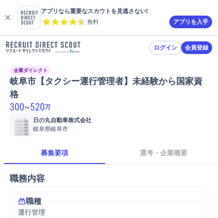
アプリなら重要なスカウトを見逃さない!
無料
アプリを入手
ログイン
会員登録
企業ダイレクト
岐阜市【タクシー運行管理者】未経験から国家資
格
300
~
520
万
日の丸自動車株式会社
岐阜県岐阜市
募集要項
選考・企業概要
職務内容
職種
運行管理