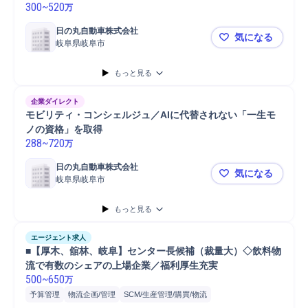
300
~
520
万
日の丸自動車株式会社
気になる
岐阜県岐阜市
【タクシー
もっと見る
企業ダイレクト
モビリティ・コンシェルジュ／AIに代替されない「一生モ
ノの資格」を取得
288
~
720
万
日の丸自動車株式会社
気になる
岐阜県岐阜市
モビリティ
もっと見る
エージェント求人
■【厚木、舘林、岐阜】センター長候補（裁量大）◇飲料物
流で有数のシェアの上場企業／福利厚生充実 
500
~
650
万
予算管理
物流企画/管理
SCM/生産管理/購買/物流