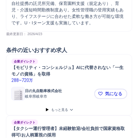
自社提携の託児所完備、保育園料支援（規定あり）、育
児・介護短時間勤務制度あり。女性管理職の登用実績もあ
り、ライフステージに合わせた柔軟な働き方が可能な環境
です。U・Iターン支援も実施しています。
最終更新日： 
2026/4/23
条件の近いおすすめ求人
企業ダイレクト
【モビリティ・コンシェルジュ】AIに代替されない「一生
モノの資格」を取得
288
~
720
万
日の丸自動車株式会社
気になる
岐阜県岐阜市
【モビリテ
もっと見る
企業ダイレクト
【タクシー運行管理者】未経験歓迎/会社負担で国家資格取
得可/お人柄重視の採用