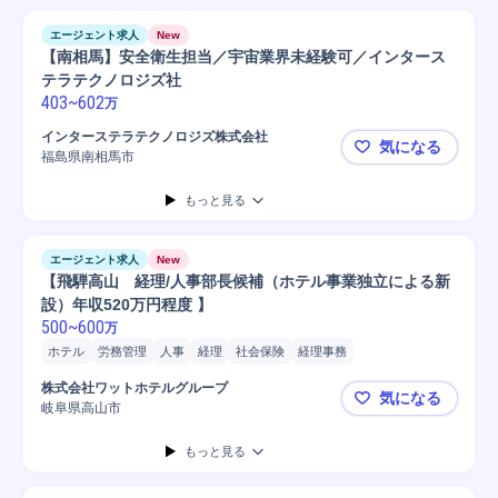
エージェント求人
New
【南相馬】安全衛生担当／宇宙業界未経験可／インタース
テラテクノロジズ社
403
~
602
万
インターステラテクノロジズ株式会社
気になる
福島県南相馬市
【南相馬】
もっと見る
エージェント求人
New
【飛騨高山 経理/人事部長候補（ホテル事業独立による新
設）年収520万円程度 】
500
~
600
万
ホテル
労務管理
人事
経理
社会保険
経理事務
株式会社ワットホテルグループ
気になる
岐阜県高山市
【飛騨高山 
もっと見る