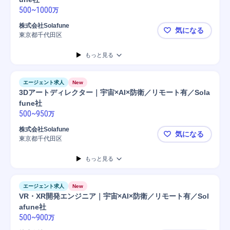
500
~
1000
万
株式会社Solafune
気になる
東京都千代田区
ネットワーク
もっと見る
エージェント求人
New
3Dアートディレクター｜宇宙×AI×防衛／リモート有／Sola
fune社
500
~
950
万
株式会社Solafune
気になる
東京都千代田区
3Dアートデ
もっと見る
エージェント求人
New
VR・XR開発エンジニア｜宇宙×AI×防衛／リモート有／Sol
afune社
500
~
900
万