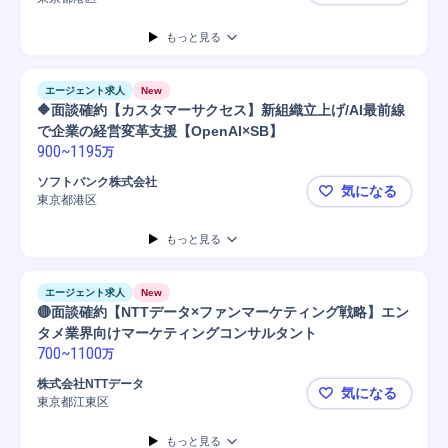
■面談確約【
もっと見る
エージェント求人
New
🔶面談確約【カスタマーサクセス】新組織立上げ/AI最前線
で企業の経営変革支援【OpenAI×SB】
900
~
1195
万
ソフトバンク株式会社
気になる
東京都港区
🔶面談確約
もっと見る
エージェント求人
New
🔴面談確約【NTTデータ×ファンマーケティング戦略】エン
タメ業界向けマーケティングコンサルタント
700
~
1100
万
株式会社NTTデータ
気になる
東京都江東区
🔴面談確
もっと見る