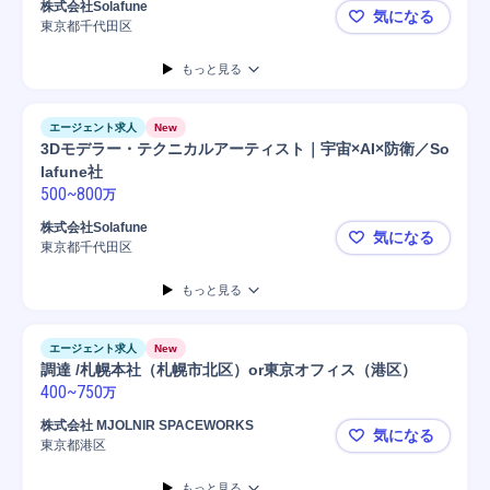
株式会社Solafune
気になる
東京都千代田区
VR・XR開
もっと見る
エージェント求人
New
3Dモデラー・テクニカルアーティスト｜宇宙×AI×防衛／So
lafune社
500
~
800
万
株式会社Solafune
気になる
東京都千代田区
3Dモデラー
もっと見る
エージェント求人
New
調達 /札幌本社（札幌市北区）or東京オフィス（港区）
400
~
750
万
株式会社 MJOLNIR SPACEWORKS
気になる
東京都港区
調達 /札幌
もっと見る