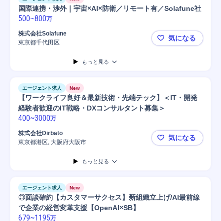
国際連携・渉外｜宇宙×AI×防衛／リモート有／Solafune社
500
~
800
万
株式会社Solafune
気になる
東京都千代田区
国際連携・渉
もっと見る
エージェント求人
New
【ワークライフ良好＆最新技術・先端テック】＜IT・開発
経験者歓迎のIT戦略・DXコンサルタント募集＞
400
~
3000
万
株式会社Dirbato
気になる
東京都港区, 大阪府大阪市
【ワークラ
もっと見る
エージェント求人
New
◎面談確約【カスタマーサクセス】新組織立上げ/AI最前線
で企業の経営変革支援【OpenAI×SB】
679
~
1195
万