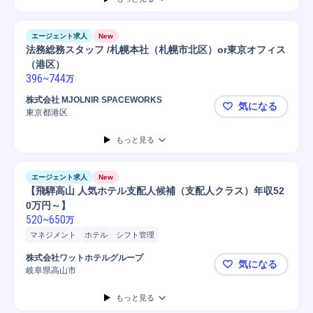
エージェント求人
New
法務総務スタッフ /札幌本社（札幌市北区）or東京オフィス
（港区）
396
~
744
万
株式会社 MJOLNIR SPACEWORKS
気になる
東京都港区
法務総務スタ
もっと見る
エージェント求人
New
【飛騨高山 人気ホテル支配人候補（支配人クラス）年収52
0万円～】
520
~
650
万
マネジメント
ホテル
シフト管理
株式会社ワットホテルグループ
気になる
岐阜県高山市
【飛騨高山
もっと見る