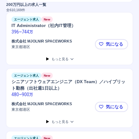
200万円以上の求人一覧
全
610,169
件
エージェント求人
New
IT Administrator（社内IT管理）
396
~
744
万
株式会社 MJOLNIR SPACEWORKS
気になる
東京都港区
IT Admini
もっと見る
エージェント求人
New
シニアソフトウェアエンジニア（DX Team）／ハイブリッ
ト勤務（出社週1日以上）
480
~
900
万
株式会社 MJOLNIR SPACEWORKS
気になる
東京都港区
シニアソフト
もっと見る
エージェント求人
New