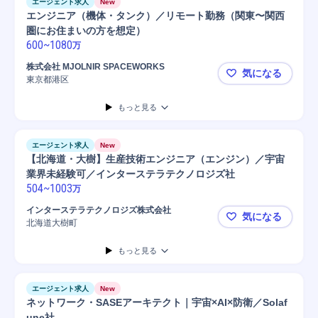
エージェント求人
New
エンジニア（機体・タンク）／リモート勤務（関東〜関西
圏にお住まいの方を想定）
600
~
1080
万
株式会社 MJOLNIR SPACEWORKS
気になる
東京都港区
エンジニア
もっと見る
エージェント求人
New
【北海道・大樹】生産技術エンジニア（エンジン）／宇宙
業界未経験可／インターステラテクノロジズ社
504
~
1003
万
インターステラテクノロジズ株式会社
気になる
北海道大樹町
【北海道・
もっと見る
エージェント求人
New
ネットワーク・SASEアーキテクト｜宇宙×AI×防衛／Solaf
une社