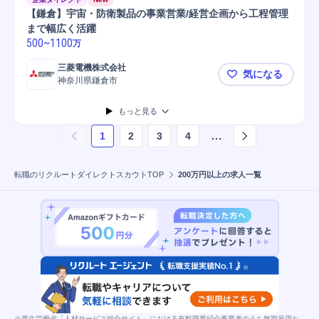
【鎌倉】宇宙・防衛製品の事業営業/経営企画から工程管理
まで幅広く活躍
500
~
1100
万
三菱電機株式会社
気になる
神奈川県鎌倉市
【鎌倉】宇
もっと見る
…
1
2
3
4
ページ
1
を表示しています
転職のリクルートダイレクトスカウトTOP
200万円以上の求人一覧
※厚生労働省「人材サービス総合サイト」における有料職業紹介事業者のうち無期雇用お