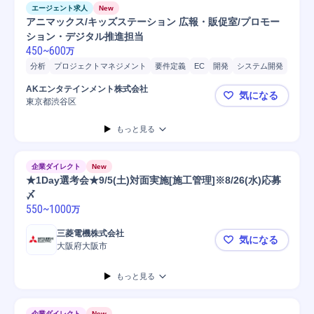
エージェント求人
New
アニマックス/キッズステーション 広報・販促室/プロモー
ション・デジタル推進担当
450
~
600
万
分析
プロジェクトマネジメント
要件定義
EC
開発
システム開発
AKエンタテインメント株式会社
気になる
東京都渋谷区
アニマック
もっと見る
企業ダイレクト
New
★1Day選考会★9/5(土)対面実施[施工管理]※8/26(水)応募
〆
550
~
1000
万
三菱電機株式会社
気になる
大阪府大阪市
★1Day選考
もっと見る
企業ダイレクト
New