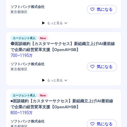
ソフトバンク株式会社
気になる
東京都港区
◎面談確約【
もっと見る
エージェント求人
New
🔴面談確約【カスタマーサクセス】新組織立上げ/AI最前線
で企業の経営変革支援【OpenAI×SB】
700
~
1195
万
ソフトバンク株式会社
気になる
東京都港区
🔴面談確約
もっと見る
エージェント求人
New
■面談確約【カスタマーサクセス】新組織立上げ/AI最前線
で企業の経営変革支援【OpenAI×SB】
800
~
1195
万
ソフトバンク株式会社
気になる
東京都港区