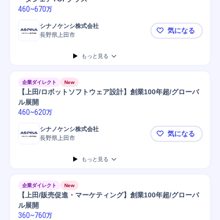
460
~
670
万
シナノケンシ株式会社
気になる
長野県上田市
【上田/資材
もっと見る
企業ダイレクト
New
【上田/ロボットソフトウェア設計】創業100年超/グローバ
ル展開
460
~
620
万
シナノケンシ株式会社
気になる
長野県上田市
【上田/ロボ
もっと見る
企業ダイレクト
New
【上田/販売促進・マーケティング】創業100年超/グローバ
ル展開
360
~
760
万