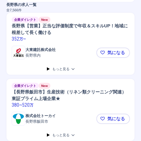
長野県の求人一覧
全
7,566
件
企業ダイレクト
New
長野県【営業】正当な評価制度で年収＆スキルUP！地域に
根差して長く働ける
352
~
万
大東建託株式会社
気になる
長野県内
長野県【営
もっと見る
企業ダイレクト
New
【長野県飯田市】生産技術（リネン類クリーニング関連）
東証プライム上場企業★
380
~
520
万
株式会社トーカイ
気になる
長野県飯田市
【長野県飯
もっと見る