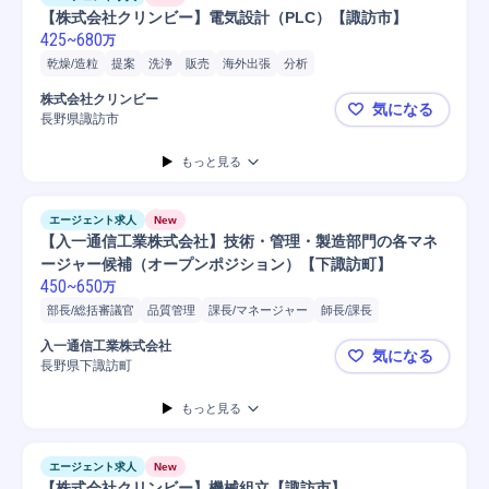
【株式会社クリンビー】電気設計（PLC）【諏訪市】
425
~
680
万
乾燥/造粒
提案
洗浄
販売
海外出張
分析
ユーザーインターフェースソフト...
音声ソフト組込/制御設計
株式会社クリンビー
気になる
通信ソフト組込/制御設計
画像ソフト組込/制御設計
長野県諏訪市
【株式会社
モーションコントロールソフト組...
自動車
自動車/輸送機械
もっと見る
自動車/輸送機器
PLC
電気回路
制御設計
センサ
制御機器
エージェント求人
New
【入一通信工業株式会社】技術・管理・製造部門の各マネ
ージャー候補（オープンポジション）【下諏訪町】
450
~
650
万
部長/総括審議官
品質管理
課長/マネージャー
師長/課長
課長/参事官
検査機器調整/検査
クレーム対応
経理
課長
提案
入一通信工業株式会社
気になる
原価計算
製品
部長
開発
品質保証
IoT
分析
長野県下諏訪町
【入一通信
情報セキュリティ
マネジメント
もっと見る
エージェント求人
New
【株式会社クリンビー】機械組立【諏訪市】