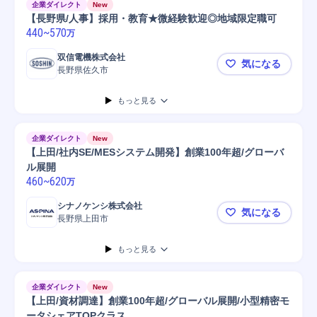
企業ダイレクト
New
【長野県/人事】採用・教育★微経験歓迎◎地域限定職可
440
~
570
万
双信電機株式会社
気になる
長野県佐久市
【長野県/
もっと見る
企業ダイレクト
New
【上田/社内SE/MESシステム開発】創業100年超/グローバ
ル展開
460
~
620
万
シナノケンシ株式会社
気になる
長野県上田市
【上田/社内
もっと見る
企業ダイレクト
New
【上田/資材調達】創業100年超/グローバル展開/小型精密モ
ータシェアTOPクラス