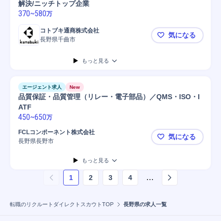
解決/ニッチトップ企業
370
~
580
万
コトブキ通商株式会社
気になる
長野県千曲市
千曲市【反
もっと見る
エージェント求人
New
品質保証・品質管理（リレー・電子部品）／QMS・ISO・I
ATF
450
~
650
万
FCLコンポーネント株式会社
気になる
長野県長野市
品質保証・品
もっと見る
…
1
2
3
4
ページ
1
を表示しています
転職のリクルートダイレクトスカウトTOP
長野県の求人一覧