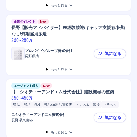
もっと見る
企業ダイレクト
New
長野【販売アドバイザー】未経験歓迎/キャリア支援有/転勤
なし/無期雇用派遣
260
~
280
万
プロバイドグループ株式会社
気になる
長野県内
長野【販売
もっと見る
エージェント求人
New
【ニシオティーアンドエム株式会社】建設機械の整備
350
~
450
万
製品
部品
点検
部品/原料品質監査
トンネル
溶接
トラック
部品交換
建設機械
油圧ショベル
自動車/輸送機器
自動車/輸送機械
ニシオティーアンドエム株式会社
気になる
機械整備
自動車
メンテナンス
長野県東御市
【ニシオテ
もっと見る