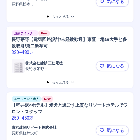
気になる
長野県松本市
【王子マテ
もっと見る
企業ダイレクト
New
長野茅野【電気回路設計/未経験歓迎】東証上場G/大手と多
数取引/第二新卒可
320
~
480
万
株式会社諏訪三社電機
気になる
長野県茅野市
長野茅野【
もっと見る
エージェント求人
New
【軽井沢×ホテル】愛犬と過ごす上質なリゾートホテルでフ
ロントスタッフ
250
~
450
万
東京建物リゾート株式会社
気になる
長野県軽井沢町
【軽井沢×