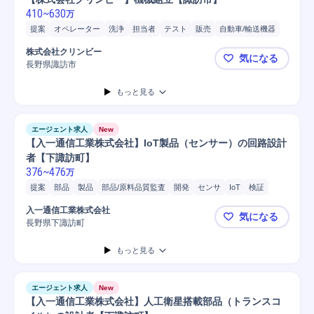
410
~
630
万
提案
オペレーター
洗浄
担当者
テスト
販売
自動車/輸送機器
自動車/輸送機械
自動車
普通自動車
メンテナンス
株式会社クリンビー
気になる
長野県諏訪市
【株式会社
もっと見る
エージェント求人
New
【入一通信工業株式会社】IoT製品（センサー）の回路設計
者【下諏訪町】
376
~
476
万
提案
部品
製品
部品/原料品質監査
開発
センサ
IoT
検証
部品選定
公共施設
基板設計
自動車/輸送機械
自動車/輸送機器
入一通信工業株式会社
気になる
自動車
普通自動車
デジタル回路設計
アナログ回路設計
長野県下諏訪町
【入一通信
もっと見る
エージェント求人
New
【入一通信工業株式会社】人工衛星搭載部品（トランスコ