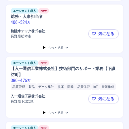
エージェント求人
New
総務・人事担当者
406
~
524
万
軌陸車テック株式会社
気になる
長野県松本市
総務・人事
もっと見る
エージェント求人
New
【入一通信工業株式会社】技術部門のサポート業務【下諏
訪町】
380
~
476
万
品質管理
製品
データ集計
提案
開発
品質保証
IoT
書類作成
SCM/生産管理/購買/物流
購買/調達
事務
生産管理
購買調達
入一通信工業株式会社
気になる
長野県下諏訪町
【入一通信
もっと見る
エージェント求人
New