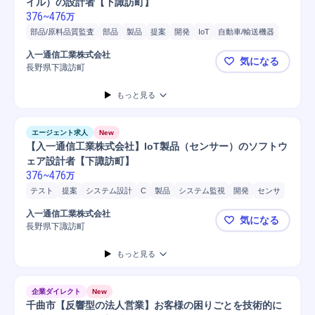
イル）の設計者【下諏訪町】
376
~
476
万
部品/原料品質監査
部品
製品
提案
開発
IoT
自動車/輸送機器
自動車/輸送機械
自動車
普通自動車
入一通信工業株式会社
気になる
長野県下諏訪町
【入一通信
もっと見る
エージェント求人
New
【入一通信工業株式会社】IoT製品（センサー）のソフトウ
ェア設計者【下諏訪町】
376
~
476
万
テスト
提案
システム設計
C
製品
システム監視
開発
センサ
ソフトウェア
クラウド
IoT
監視システム
Microsoft Excel
入一通信工業株式会社
気になる
Microsoft Word
携帯電話/PC/PC周辺機器
自動車/輸送機器
長野県下諏訪町
【入一通信
自動車/輸送機械
プログラミング
PC
ロボット/ロボティクス
もっと見る
PC/Web
自動車
普通自動車
ロボット
企業ダイレクト
New
千曲市【反響型の法人営業】お客様の困りごとを技術的に