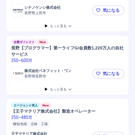
シナノケンシ株式会社
気になる
長野県上田市
【上田/販売
もっと見る
企業ダイレクト
New
長野【プログラマー】第一ライフG/会員数1,220万人の自社
サービス
350
~
600
万
株式会社ベネフィット・ワン
気になる
長野県長野市
長野【プログ
もっと見る
エージェント求人
New
【王子マテリア株式会社】製造オペレーター
350
~
480
万
梱包/包装
点検
工場
王子マテリア株式会社