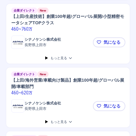
企業ダイレクト
New
【上田/生産技術】創業100年超/グローバル展開/小型精密モ
ータシェアTOPクラス
460
~
760
万
シナノケンシ株式会社
気になる
長野県上田市
【上田/生産
もっと見る
企業ダイレクト
New
【上田/海外営業/車載向け製品】創業100年超/グローバル展
開/車載部門
460
~
620
万
シナノケンシ株式会社
気になる
長野県上田市
【上田/海外
もっと見る