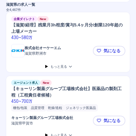
滋賀県の求人一覧
全
4,467
件
企業ダイレクト
New
【滋賀/経理】残業月3h程度/賞与5.4ヶ月分/創業120年超の
上場メーカー
430
~
580
万
株式会社オーケーエム
気になる
滋賀県野洲市
【滋賀/経理
もっと見る
エージェント求人
New
【キョーリン製薬グループ工場株式会社】医薬品の製剤工
程（工程責任者候補）
450
~
700
万
梱包/包装
品質管理
乾燥/造粒
ジェネリック医薬品
マスキング/コーティング
造粒/微粉砕
マネジメント
リーダー
工場
キョーリン製薬グループ工場株式会社
気になる
工程管理
打錠
逸脱管理
PC
PC/Web
検査機器調整/検査
滋賀県甲賀市
【キョーリ
Microsoft Power...
Microsoft Excel
Microsoft Word
もっと見る