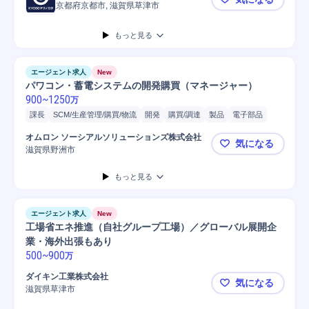
京都府京都市, 滋賀県草津市
【(急募)機
もっと見る
エージェント求人
New
パワコン・蓄電システムの開発購買（マネージャー）
900
~
1250
万
課長
SCM/生産管理/購買/物流
開発
購買/調達
製品
電子部品
半導体
オムロン ソーシアルソリューションズ株式会社
気になる
滋賀県野洲市
パワコン・
もっと見る
エージェント求人
New
工場省エネ推進（自社グループ工場）／グローバル展開企
業・海外出張もあり
500
~
900
万
ダイキン工業株式会社
気になる
滋賀県草津市
工場省エネ