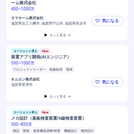
ーム株式会社
400
~
1000
万
タマホーム株式会社
気になる
滋賀県近江八幡市, 滋賀県守山市, 滋賀県長浜市
【滋賀県】
もっと見る
エージェント求人
New
装置アプリ開発(AIエンジニア）
500
~
1000
万
プロジェクトリーダー
画像処理
開発
オムロン株式会社
気になる
滋賀県草津市
装置アプリ開
もっと見る
エージェント求人
New
メカ設計（基板検査装置/X線検査装置）
500
~
850
万
検証
開発
検査機器調整/検査
機械設計
構想設計