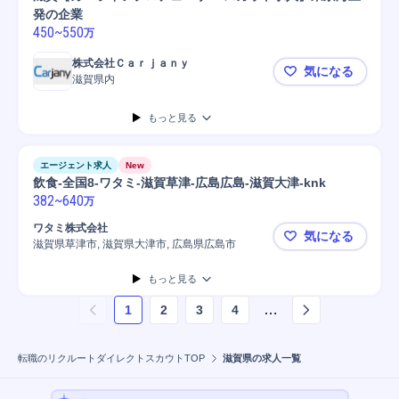
発の企業
450
~
550
万
株式会社Ｃａｒｊａｎｙ
気になる
滋賀県内
滋賀【カー
もっと見る
エージェント求人
New
飲食-全国8-ワタミ-滋賀草津-広島広島-滋賀大津-knk
382
~
640
万
ワタミ株式会社
気になる
滋賀県草津市, 滋賀県大津市, 広島県広島市
飲食-全国8
もっと見る
…
1
2
3
4
ページ
1
を表示しています
転職のリクルートダイレクトスカウトTOP
滋賀県の求人一覧