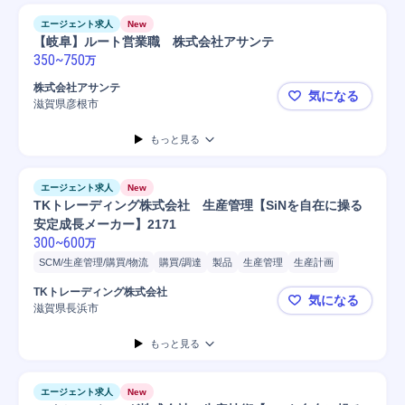
エージェント求人
New
【岐阜】ルート営業職 株式会社アサンテ
350
~
750
万
株式会社アサンテ
気になる
滋賀県彦根市
【岐阜】ル
もっと見る
エージェント求人
New
TKトレーディング株式会社 生産管理【SiNを自在に操る
安定成長メーカー】2171
300
~
600
万
SCM/生産管理/購買/物流
購買/調達
製品
生産管理
生産計画
表面処理
TKトレーディング株式会社
気になる
滋賀県長浜市
TKトレーデ
もっと見る
エージェント求人
New