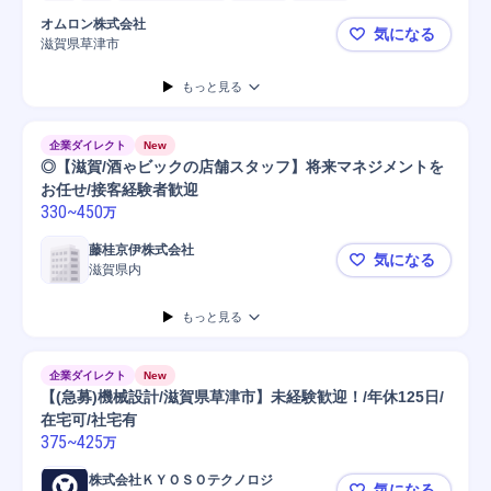
オムロン株式会社
気になる
滋賀県草津市
メカ設計（
もっと見る
企業ダイレクト
New
◎【滋賀/酒ゃビックの店舗スタッフ】将来マネジメントを
お任せ/接客経験者歓迎
330
~
450
万
藤桂京伊株式会社
気になる
滋賀県内
◎【滋賀/
もっと見る
企業ダイレクト
New
【(急募)機械設計/滋賀県草津市】未経験歓迎！/年休125日/
在宅可/社宅有
375
~
425
万
株式会社ＫＹＯＳＯテクノロジ
気になる