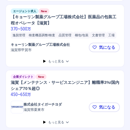
エージェント求人
New
【キョーリン製薬グループ工場株式会社】医薬品の包装工
程オペレータ【滋賀】
370
~
500
万
逸脱管理
検査機器調整/検査
品質管理
梱包/包装
文書管理
工場
維持管理
オペレーター
携帯電話/PC/PC周辺機器
食品
キョーリン製薬グループ工場株式会社
気になる
メンテナンス
滋賀県甲賀市
【キョーリ
もっと見る
企業ダイレクト
New
滋賀【メンテナンス・サービスエンジニア】離職率3%/国内
シェア70％超◎
450
~
650
万
株式会社タイガーチヨダ
気になる
滋賀県栗東市
滋賀【メン
もっと見る