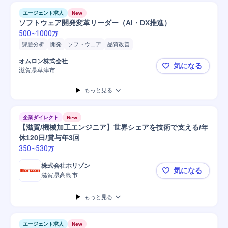
エージェント求人
New
ソフトウェア開発変革リーダー（AI・DX推進）
500
~
1000
万
課題分析
開発
ソフトウェア
品質改善
オムロン株式会社
気になる
滋賀県草津市
ソフトウェ
もっと見る
企業ダイレクト
New
【滋賀/機械加工エンジニア】世界シェアを技術で支える/年
休120日/賞与年3回
350
~
530
万
株式会社ホリゾン
気になる
滋賀県高島市
【滋賀/機械
もっと見る
エージェント求人
New