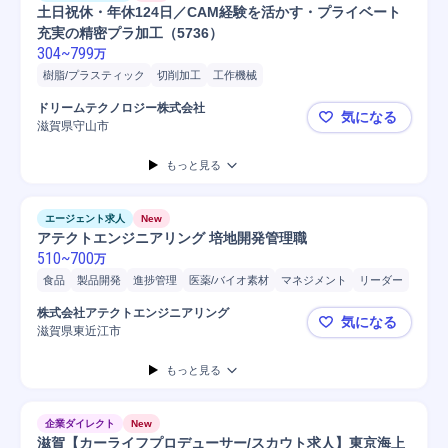
土日祝休・年休124日／CAM経験を活かす・プライベート
充実の精密プラ加工（5736）
304
~
799
万
樹脂/プラスティック
切削加工
工作機械
ドリームテクノロジー株式会社
気になる
滋賀県守山市
土日祝休・年
もっと見る
エージェント求人
New
アテクトエンジニアリング 培地開発管理職
510
~
700
万
食品
製品開発
進捗管理
医薬/バイオ素材
マネジメント
リーダー
管理職
半導体
提案
研究開発
開発
医薬
製品
株式会社アテクトエンジニアリング
気になる
滋賀県東近江市
アテクトエ
もっと見る
企業ダイレクト
New
滋賀【カーライフプロデューサー/スカウト求人】東京海上