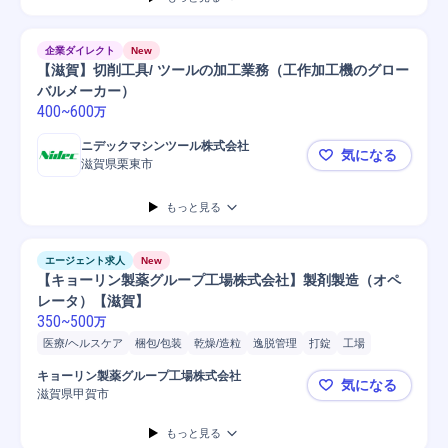
携帯電話/PC/PC周辺機器
企業ダイレクト
New
【滋賀】切削工具/ ツールの加工業務（工作加工機のグロー
バルメーカー）
400
~
600
万
ニデックマシンツール株式会社
気になる
滋賀県栗東市
【滋賀】切
もっと見る
エージェント求人
New
【キョーリン製薬グループ工場株式会社】製剤製造（オペ
レータ）【滋賀】
350
~
500
万
医療/ヘルスケア
梱包/包装
乾燥/造粒
逸脱管理
打錠
工場
医療用医薬品
造粒/微粉砕
検査機器調整/検査
Microsoft Word
キョーリン製薬グループ工場株式会社
気になる
携帯電話/PC/PC周辺機器
PC
マスキング/コーティング
滋賀県甲賀市
【キョーリ
オペレーター
もっと見る