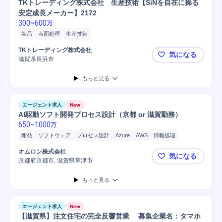
TKトレーディング株式会社 生産技術【SiNを自在に操る
安定成長メーカー】2172
300
~
600
万
製品
表面処理
生産技術
TKトレーディング株式会社
気になる
滋賀県長浜市
TKトレーデ
もっと見る
エージェント求人
New
AI駆動ソフト開発プロセス設計（京都 or 滋賀勤務）
650
~
1000
万
開発
ソフトウェア
プロセス設計
Azure
AWS
情報処理
オムロン株式会社
気になる
京都府京都市, 滋賀県草津市
AI駆動ソフ
もっと見る
エージェント求人
New
【滋賀県】注文住宅の完全反響営業 募集企業名：タマホ