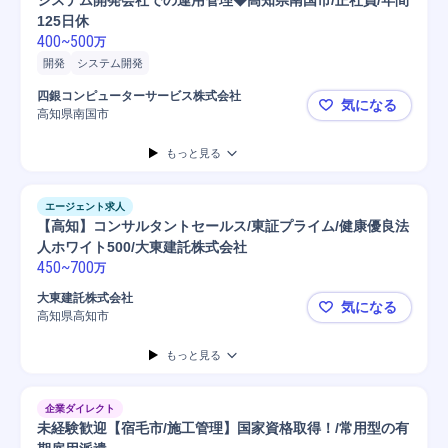
システム開発会社での運用管理◆高知県南国市/正社員/年間
125日休
400
~
500
万
開発
システム開発
四銀コンピューターサービス株式会社
気になる
高知県南国市
システム開発
もっと見る
エージェント求人
【高知】コンサルタントセールス/東証プライム/健康優良法
人ホワイト500/大東建託株式会社
450
~
700
万
大東建託株式会社
気になる
高知県高知市
【高知】コン
もっと見る
企業ダイレクト
未経験歓迎【宿毛市/施工管理】国家資格取得！/常用型の有