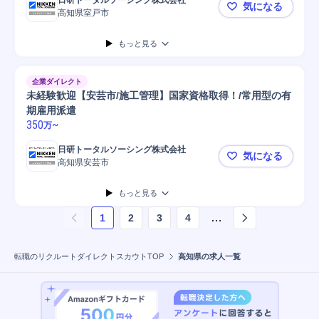
日研トータルソーシング株式会社
気になる
高知県室戸市
未経験歓迎
もっと見る
企業ダイレクト
未経験歓迎【安芸市/施工管理】国家資格取得！/常用型の有
期雇用派遣
350
~
万
日研トータルソーシング株式会社
気になる
高知県安芸市
未経験歓迎
もっと見る
…
1
2
3
4
ページ
1
を表示しています
転職のリクルートダイレクトスカウトTOP
高知県の求人一覧