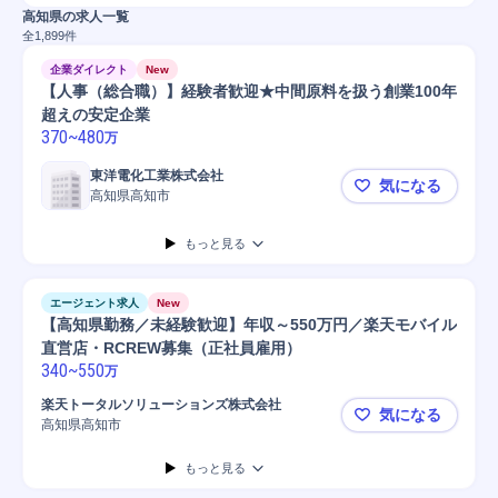
高知県の求人一覧
全
1,899
件
企業ダイレクト
New
【人事（総合職）】経験者歓迎★中間原料を扱う創業100年
超えの安定企業
370
~
480
万
東洋電化工業株式会社
気になる
高知県高知市
【人事（総
もっと見る
エージェント求人
New
【高知県勤務／未経験歓迎】年収～550万円／楽天モバイル
直営店・RCREW募集（正社員雇用）
340
~
550
万
楽天トータルソリューションズ株式会社
気になる
高知県高知市
【高知県勤
もっと見る