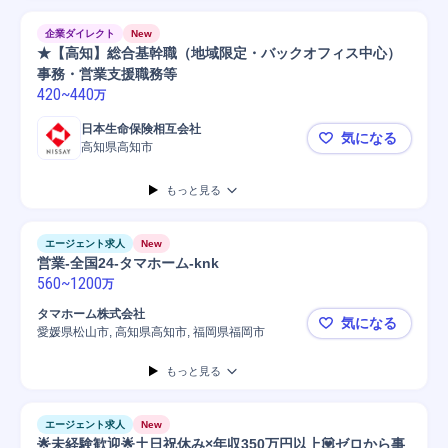
企業ダイレクト
New
★【高知】総合基幹職（地域限定・バックオフィス中心）
事務・営業支援職務等
420
~
440
万
日本生命保険相互会社
気になる
高知県高知市
★【高知】
もっと見る
エージェント求人
New
営業-全国24-タマホーム-knk
560
~
1200
万
タマホーム株式会社
気になる
愛媛県松山市, 高知県高知市, 福岡県福岡市
営業-全国24
もっと見る
エージェント求人
New
🌟未経験歓迎🌟土日祝休み×年収350万円以上💟ゼロから事