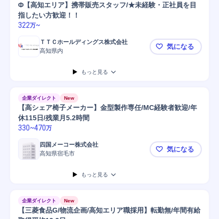
Φ【高知エリア】携帯販売スタッフ/★未経験・正社員を目
指したい方歓迎！！
322
~
万
ＴＴＣホールディングス株式会社
気になる
高知県内
Φ【高知エ
もっと見る
企業ダイレクト
New
【高シェア椅子メーカー】金型製作専任/MC経験者歓迎/年
休115日/残業月5.2時間
330
~
470
万
四国メーコー株式会社
気になる
高知県宿毛市
【高シェア椅
もっと見る
企業ダイレクト
New
【三菱食品G/物流企画/高知エリア職採用】転勤無/年間有給