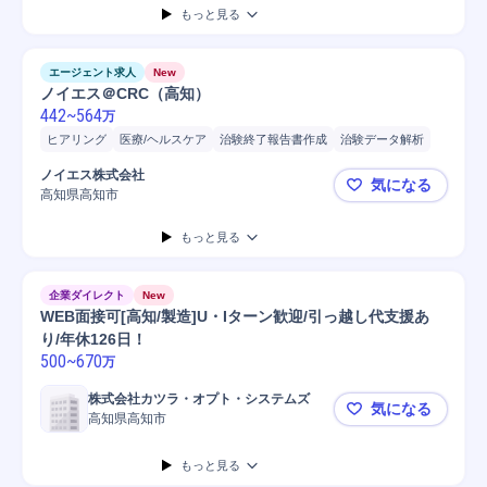
もっと見る
エージェント求人
New
ノイエス＠CRC（高知）
442
~
564
万
ヒアリング
医療/ヘルスケア
治験終了報告書作成
治験データ解析
治験参加者ケア
治験モニタリング
手術室看護師
臨床検査
ノイエス株式会社
気になる
臨床試験
Microsoft Excel
Microsoft Word
PC/Web
高知県高知市
ノイエス＠
検査機器調整/検査
PC
もっと見る
企業ダイレクト
New
WEB面接可[高知/製造]U・Iターン歓迎/引っ越し代支援あ
り/年休126日！
500
~
670
万
株式会社カツラ・オプト・システムズ
気になる
高知県高知市
WEB面接可
もっと見る