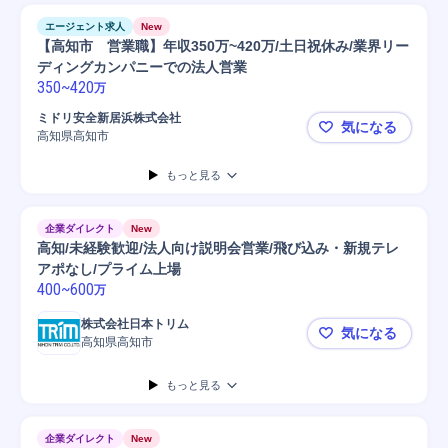
エージェント求人
New
【高知市 営業職】年収350万~420万/土日祝休み/業界リー
ディングカンパニーでの法人営業
350
~
420
万
ミドリ安全新居浜株式会社
気になる
高知県高知市
【高知市 営
もっと見る
企業ダイレクト
New
高知/未経験歓迎/法人向け説明会営業/飛び込み・新規テレ
アポなし/プライム上場
400
~
600
万
株式会社日本トリム
気になる
高知県高知市
高知/未経験
もっと見る
企業ダイレクト
New