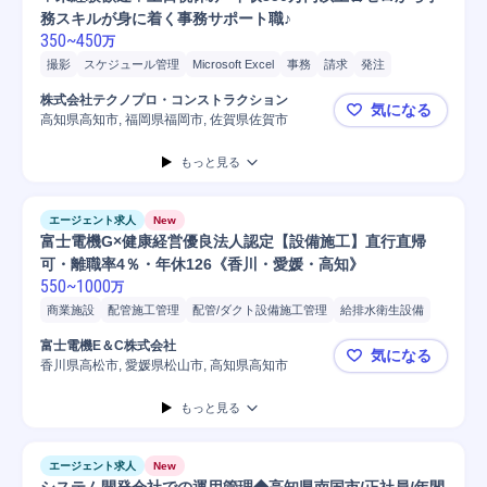
務スキルが身に着く事務サポート職♪
350
~
450
万
撮影
スケジュール管理
Microsoft Excel
事務
請求
発注
プロジェクト
書類作成
株式会社テクノプロ・コンストラクション
気になる
高知県高知市, 福岡県福岡市, 佐賀県佐賀市
🌟未経験歓
もっと見る
エージェント求人
New
富士電機G×健康経営優良法人認定【設備施工】直行直帰
可・離職率4％・年休126《香川・愛媛・高知》
550
~
1000
万
商業施設
配管施工管理
配管/ダクト設備施工管理
給排水衛生設備
施工管理
予算管理
品質管理
マンション
空調設備
富士電機E＆C株式会社
気になる
更生管施工管理
工場
給排水施工管理
下水配管施工管理
工程管理
香川県高松市, 愛媛県松山市, 高知県高知市
富士電機G
プラント
公共施設
水処理
施工管理技士
給排水衛生設備施工管理
もっと見る
排水管施工管理
現場施工
配管工事
電気プラント
電気プラント施工管理
配管工事プラント施工管理
電気設備施工管理
配管/衛生設備経験
エージェント求人
New
電気設備