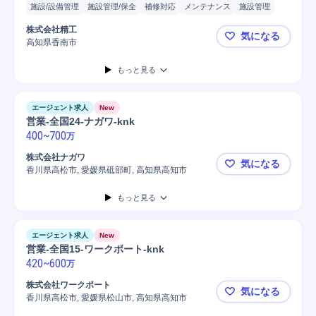
施設/設備管理
施設管理/保全
補修対応
メンテナンス
施設管理
工場
生産設備
自動車/輸送機械
自動車/輸送機器
データ/文字入力
株式会社精工
気になる
Microsoft Excel
機械設備
自動車運転
資料作成
自動車
高知県香南市
食品包材メー
普通自動車
もっと見る
エージェント求人
New
営業-全国24-ナガワ-knk
400
~
700
万
株式会社ナガワ
気になる
香川県高松市, 愛媛県砥部町, 高知県高知市
営業-全国24
もっと見る
エージェント求人
New
営業-全国15-ワークポート-knk
420
~
600
万
株式会社ワークポート
気になる
香川県高松市, 愛媛県松山市, 高知県高知市
営業-全国15