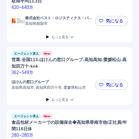
取得平均13.3日
420
~
640
万
株式会社ベスト・ロジスティクス・パー
気になる
トナーズ
高知県南国市
【三菱食品G
もっと見る
エージェント求人
New
営業-全国113-ほけんの窓口グループ-高知高知-愛媛松山-高
知四万十-knk
362
~
549
万
ほけんの窓口グループ
気になる
高知県高知市, 高知県四万十市, 愛媛県松山市
営業-全国1
もっと見る
エージェント求人
New
食品包材メーカーでの設備保全◆高知県香南市他/正社員/年
間116日休
280
~
280
万