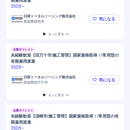
期雇用派遣
350
~
万
日研トータルソーシング株式会社
気になる
高知県宿毛市
未経験歓迎
もっと見る
企業ダイレクト
未経験歓迎【四万十市/施工管理】国家資格取得！/常用型の
有期雇用派遣
350
~
万
日研トータルソーシング株式会社
気になる
高知県四万十市
未経験歓迎
もっと見る
企業ダイレクト
未経験歓迎【須崎市/施工管理】国家資格取得！/常用型の有
期雇用派遣
350
~
万