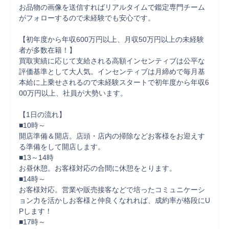
お品物の画像を送信すればリアルタイムで鑑定専門チーム
がフォローするので未経験でも安心です。

【初年度から年収600万円以上、月収50万円以上の未経験
者が多数在籍！】

買取実績に応じて支給される高額インセンティブは公平な
評価基準として大人気。インセンティブは月締めで毎月基
本給に上乗せされるので未経験スタートで初年度から年収6
00万円以上、社員が大勢います。

【1日の流れ】

■10時～　　

開店準備＆開店。店頭・店内の掃除などお客様をお迎えす
る準備をして開店します。

■13～14時　

お昼休憩。お客様対応の合間に休憩をとります。

■14時～　

お客様対応。営業や販売接客などで培ったコミュニケーシ
ョン力を活かしお客様と仲良くなれれば、成約率が格段にU
Pします！

■17時～　
