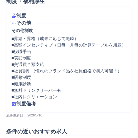
制度・福利厚生
制度
その他
その他制度
■昇給・昇格（成果に応じて随時）

■高額インセンティブ（日毎・月毎の計算テーブルを用意）

■役職手当

■表彰制度

■交通費全額支給

■社員割引（憧れのブランド品を社員価格で購入可能！）

■研修制度

■健康診断

■無料ドリンクサーバー有

■社内レクリエーション
制度備考
最終更新日： 
2026/5/10
条件の近いおすすめ求人