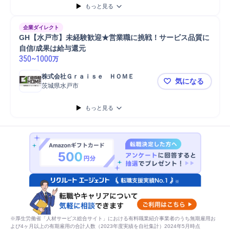
もっと見る
企業ダイレクト
GH【水戸市】未経験歓迎★営業職に挑戦！サービス品質に
自信/成果は給与還元
350
~
1000
万
株式会社Ｇｒａｉｓｅ　ＨＯＭＥ
気になる
茨城県水戸市
GH【水戸
もっと見る
※厚生労働省「人材サービス総合サイト」における有料職業紹介事業者のうち無期雇用お
よび4ヶ月以上の有期雇用の合計人数（2023年度実績を自社集計）2024年5月時点