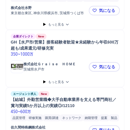
店舗
株式会社水野
気になる
東京都台東区, 神奈川県横浜市, 茨城県つくば市
【反響営業
もっと見る
企業ダイレクト
New
GH【水戸市/営業】接客経験者歓迎★未経験から年収600万
超も/成果還元/研修充実
350
~
1000
万
株式会社Ｇｒａｉｓｅ　ＨＯＭＥ
気になる
茨城県水戸市
GH【水戸市
もっと見る
エージェント求人
New
【結城】外勤営業職◆大手自動車業界を支える専門商社／
賞与実績5か月以上の実績◎/12110
450
~
600
万
品質管理
研修実施
購買/調達
ネットワーク
納期管理
提案
製品
新規事業
価格交渉
ヒアリング
営業
教育
工場
販売
佐久間特殊鋼株式会社
気になる