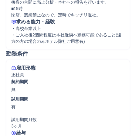
接客の合間に売上分析・本社への報告を行います。

■19時

閉店。残業禁止なので、定時でキッチリ退社。
求める能力・経験
・高校卒業以上

・ご入社後2週間程度は本社近隣へ勤務可能であること(遠
方の方の場合のみホテル弊社ご用意有)
勤務条件
雇用形態
正社員
契約期間
無
試用期間
有

試用期間月数:

3ヶ月
給与