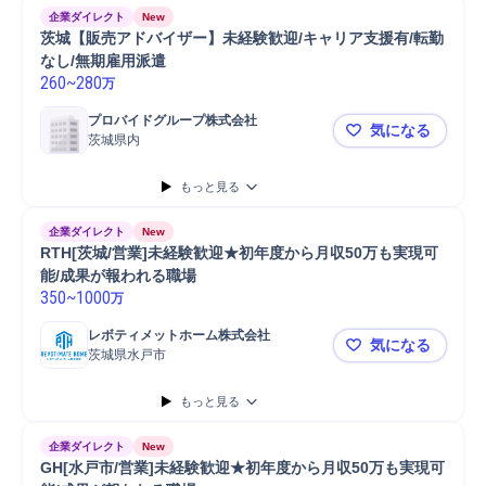
企業ダイレクト
New
茨城【販売アドバイザー】未経験歓迎/キャリア支援有/転勤
なし/無期雇用派遣
260
~
280
万
プロバイドグループ株式会社
気になる
茨城県内
茨城【販売
もっと見る
企業ダイレクト
New
RTH[茨城/営業]未経験歓迎★初年度から月収50万も実現可
能/成果が報われる職場
350
~
1000
万
レボティメットホーム株式会社
気になる
茨城県水戸市
RTH[茨城
もっと見る
企業ダイレクト
New
GH[水戸市/営業]未経験歓迎★初年度から月収50万も実現可