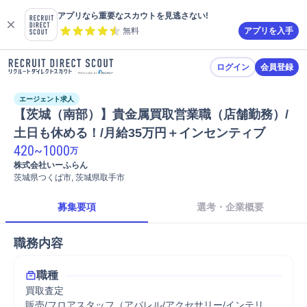
アプリなら重要なスカウトを見逃さない!
無料
アプリを入手
ログイン
会員登録
エージェント求人
【茨城（南部）】貴金属買取営業職（店舗勤務）/
土日も休める！/月給35万円＋インセンティブ
420
~
1000
万
株式会社いーふらん
茨城県つくば市, 茨城県取手市
募集要項
選考・企業概要
職務内容
職種
買取査定
販売/フロアスタッフ（アパレル/アクセサリー/インテリ