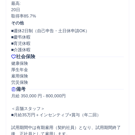
最高:

20日

取得率85.7%
その他
■週休2日制（自己申告・土日休申請OK）

■慶弔休暇

■育児休暇

■介護休暇
社会保険
健康保険

厚生年金

雇用保険

労災保険
備考
月給 350,000 円 - 800,000円

＜店舗スタッフ＞

■月給35万円＋インセンティブ+賞与（年二回）

試用期間中は有期雇用（契約社員）となり、試用期間終了
後、正社員として雇用します。
