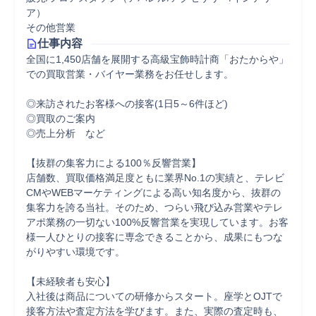
ア）
その他営業
仕事内容
全国に1,450店舗を展開する高級宝飾時計商「おたからや」
での買取営業・バイヤー業務をお任せします。

◎来訪されたお客様への接客(1日5～6件ほど)

◎買取のご案内

◎売上分析　など

【抜群の集客力による100％反響営業】

店舗数、買取価格満足度ともに業界No.1の実績と、テレビ
CMやWEBマーケティングによる高い知名度から、抜群の
集客力を誇る当社。そのため、つらい飛び込み営業やテレ
アポ業務の一切ない100%反響営業を実現しています。お客
様一人ひとりの接客に専念できることから、成果にもつな
がりやすい環境です。

【未経験者も安心】

入社後は商品についての研修からスタート。座学とOJTで
接客方法や査定方法を学びます。また、実際の査定時も、