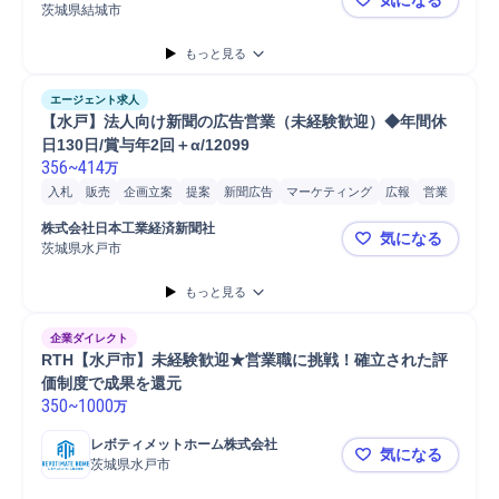
コスト削減
Microsoft Word
PC/Web
携帯電話/PC/PC周辺機器
茨城県結城市
【結城】外勤
SCM/生産管理/購買/物流
貿易
管理職
PC
生産管理
もっと見る
Microsoft Excel
品質保証
エージェント求人
【水戸】法人向け新聞の広告営業（未経験歓迎）◆年間休
日130日/賞与年2回＋α/12099
356
~
414
万
入札
販売
企画立案
提案
新聞広告
マーケティング
広報
営業
情報通信
既存顧客
営業活動
顧客提案
顧客折衝
株式会社日本工業経済新聞社
気になる
メディア取材対応
広告企画
自動車
自動車/輸送機器
PC/Web
茨城県水戸市
【水戸】法人
自動車運転
自動車/輸送機械
新聞出版
携帯電話/PC/PC周辺機器
もっと見る
データ/文字入力
Microsoft Excel
Microsoft Word
PC
接客
普通自動車
企業ダイレクト
RTH【水戸市】未経験歓迎★営業職に挑戦！確立された評
価制度で成果を還元
350
~
1000
万
レボティメットホーム株式会社
気になる
茨城県水戸市
RTH【水