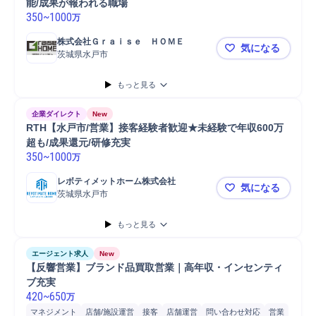
能/成果が報われる職場
350
~
1000
万
株式会社Ｇｒａｉｓｅ　ＨＯＭＥ
気になる
茨城県水戸市
GH[水戸市
もっと見る
企業ダイレクト
New
RTH【水戸市/営業】接客経験者歓迎★未経験で年収600万
超も/成果還元/研修充実
350
~
1000
万
レボティメットホーム株式会社
気になる
茨城県水戸市
RTH【水戸
もっと見る
エージェント求人
New
【反響営業】ブランド品買取営業｜高年収・インセンティ
ブ充実
420
~
650
万
マネジメント
店舗/施設運営
接客
店舗運営
問い合わせ対応
営業