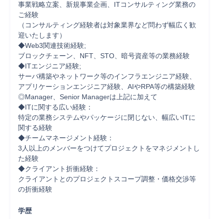
事業戦略立案、新規事業企画、ITコンサルティング業務の
ご経験

（コンサルティング経験者は対象業界など問わず幅広く歓
迎いたします）

◆Web3関連技術経験;

ブロックチェーン、NFT、STO、暗号資産等の業務経験

◆ITエンジニア経験;

サーバ構築やネットワーク等のインフラエンジニア経験、
アプリケーションエンジニア経験、AIやRPA等の構築経験

◎Manager、Senior Managerは上記に加えて

◆ITに関する広い経験：

特定の業務システムやパッケージに閉じない、幅広いITに
関する経験

◆チームマネージメント経験：

3人以上のメンバーをつけてプロジェクトをマネジメントし
た経験

◆クライアント折衝経験：

クライアントとのプロジェクトスコープ調整・価格交渉等
の折衝経験

学歴