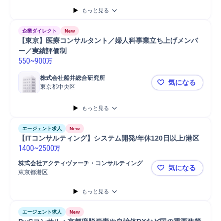
もっと見る
企業ダイレクト
New
【東京】医療コンサルタント／婦人科事業立ち上げメンバ
ー／実績評価制
550
~
900
万
株式会社船井総合研究所
気になる
東京都中央区
【東京】医
もっと見る
エージェント求人
New
【ITコンサルティング】システム開発/年休120日以上/港区
1400
~
2500
万
株式会社アクティヴァーチ・コンサルティング
気になる
東京都港区
【ITコンサ
もっと見る
エージェント求人
New