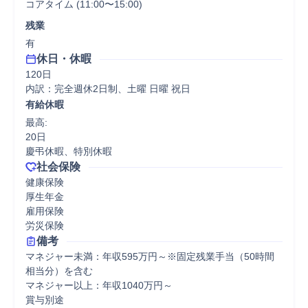
コアタイム (11:00〜15:00)
残業
有
休日・休暇
120日

内訳：完全週休2日制、土曜 日曜 祝日
有給休暇
最高:

20日

慶弔休暇、特別休暇
社会保険
健康保険

厚生年金

雇用保険

労災保険
備考
マネジャー未満：年収595万円～※固定残業手当（50時間
相当分）を含む

マネジャー以上：年収1040万円～

賞与別途