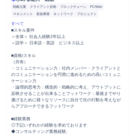
戦略立案
クライアント折衝
ブロックチェーン
PC/Web
マネジメント
新規事業
ネットワーク
プロジェクト
すべて
■スキル要件

＜全体＞ 社会人経験2年以上

＜語学＞ 日本語・英語　ビジネス以上

■資格/スキル

（共有）

・コミュニケーション力：社内メンバー・クライアントと
のコミュニケーションを円滑に進めるための高いコミュニ
ケーション力

・論理的思考力：構造的・戦略的に考え、アウトプットに
反映させることが出来ることフットワーク：最後までやり
遂げるために様々なリソースに自分で次の行動を考えなが
らアプローチできるフットワーク

■経験業務　

◎下記いずれかの経験を求めております

◆コンサルティング業務経験;
