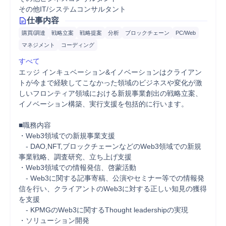
その他IT/システムコンサルタント
仕事内容
購買/調達
戦略立案
戦略提案
分析
ブロックチェーン
PC/Web
マネジメント
コーディング
すべて
エッジ インキュベーション&イノベーションはクライアン
トが今まで経験してこなかった領域のビジネスや変化が激
しいフロンティア領域における新規事業創出の戦略立案、
イノベーション構築、実行支援を包括的に行います。

■職務内容

・Web3領域での新規事業支援

　- DAO,NFT,ブロックチェーンなどのWeb3領域での新規
事業戦略、調査研究、立ち上げ支援

・Web3領域での情報発信、啓蒙活動

　- Web3に関する記事寄稿、公演やセミナー等での情報発
信を行い、クライアントのWeb3に対する正しい知見の獲得
を支援

　- KPMGのWeb3に関するThought leadershipの実現

・ソリューション開発
