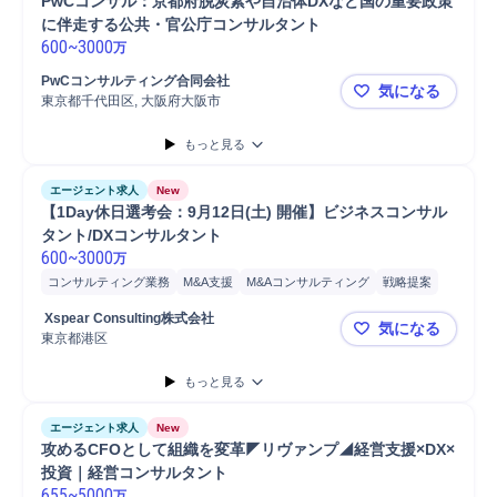
PwCコンサル：京都府脱炭素や自治体DXなど国の重要政策
に伴走する公共・官公庁コンサルタント
600
~
3000
万
PwCコンサルティング合同会社
気になる
東京都千代田区, 大阪府大阪市
PwCコン
もっと見る
エージェント求人
New
【1Day休日選考会：9月12日(土) 開催】ビジネスコンサル
タント/DXコンサルタント
600
~
3000
万
コンサルティング業務
M&A支援
M&Aコンサルティング
戦略提案
新規事業
事業戦略立案
新規事業立案
事業戦略策定
 Xspear Consulting株式会社
気になる
プロジェクト推進
戦略立案
オペレーション構築
事業構想
開発
東京都港区
【1Day休
システム開発
もっと見る
エージェント求人
New
攻めるCFOとして組織を変革◤リヴァンプ◢経営支援×DX×
投資｜経営コンサルタント
655
~
5000
万