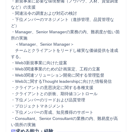
・新規事業に必要な環境整備（ノウハウ、人材、資金調達
など）の支援

・関連法令の調査および対応の検討

・下位メンバーのマネジメント（進捗管理、品質管理な
ど）

・Manager、Senior Managerの業務の内、難易度が低い箇
所の実施

　＜Manager、Senior Manager＞

　チームとクライアントをリードし確実な価値提供を達成
する。

・Web3新規事業に向けた提案

・Web3関連事業のための計画策定、工程の立案

・Web3関連ソリューション開発に関する管理監督

・Web3に関するThought leadershipに向けた情報発信

・クライアントの意思決定に関する各種支援

・クライアントとの折衝、期待値コントロール

・下位メンバーのリードおよび品質管理

・プロジェクトマネジメント

・下位メンバーの育成、知見獲得のサポート

・Consultant、Senior Consultantの業務の内、難易度が高
い箇所の実施
求める能力・経験