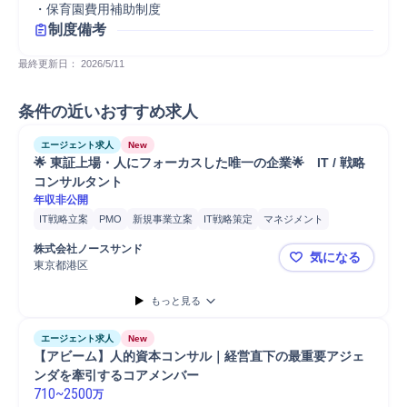
・保育園費用補助制度
制度備考
最終更新日： 
2026/5/11
条件の近いおすすめ求人
エージェント求人
New
🌟 東証上場・人にフォーカスした唯一の企業🌟　IT / 戦略
コンサルタント
年収非公開
IT戦略立案
PMO
新規事業立案
IT戦略策定
マネジメント
プロジェクトマネジメント
コンサルティング業務
株式会社ノースサンド
気になる
IT戦略コンサルティング
課題設定
業務設計
コスト削減
分析
東京都港区
🌟 東証上
要件定義
コンサルタント
戦略立案
ERP導入
SAP導入
SAP
もっと見る
Salesforce
Salesforce導入
プロジェクト
提案
エージェント求人
New
【アビーム】人的資本コンサル｜経営直下の最重要アジェ
ンダを牽引するコアメンバー
710
~
2500
万