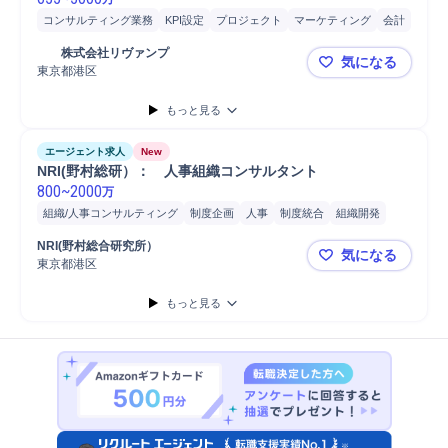
コンサルティング業務
KPI設定
プロジェクト
マーケティング
会計
営業
分析
	株式会社リヴァンプ
気になる
東京都港区
攻めるCF
もっと見る
エージェント求人
New
NRI(野村総研）：　人事組織コンサルタント
800
~
2000
万
組織/人事コンサルティング
制度企画
人事
制度統合
組織開発
導入支援
コンサルタント
コンサルティング業務
プロジェクト
NRI(野村総合研究所）
気になる
東京都港区
NRI(野村
もっと見る