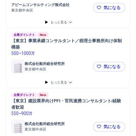
アビームコンサルティング株式会社
気になる
東京都中央区
【アビーム
もっと見る
企業ダイレクト
New
【東京】事業承継コンサルタント／税理士事務所向け体制
構築
500
~
1000
万
株式会社船井総合研究所
気になる
東京都中央区
【東京】事
もっと見る
企業ダイレクト
New
【東京】建設業界向けPFI・官民連携コンサルタント/経験
者歓迎
550
~
900
万
株式会社船井総合研究所
気になる
東京都中央区
【東京】建設