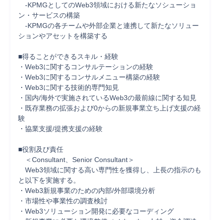
　-KPMGとしてのWeb3領域における新たなソシューショ
ン・サービスの構築

　-KPMGの各チームや外部企業と連携して新たなソリュー
ションやアセットを構築する

■得ることができるスキル・経験

・Web3に関するコンサルテーションの経験

・Web3に関するコンサルメニュー構築の経験

・Web3に関する技術的専門知見

・国内/海外で実施されているWeb3の最前線に関する知見

・既存業務の拡張および0からの新規事業立ち上げ支援の経
験

・協業支援/提携支援の経験

■役割及び責任

　＜Consultant、Senior Consultant＞

　Web3領域に関する高い専門性を獲得し、上長の指示のも
と以下を実施する。

・Web3新規事業のための内部/外部環境分析

・市場性や事業性の調査検討

・Web3ソリューション開発に必要なコーディング
