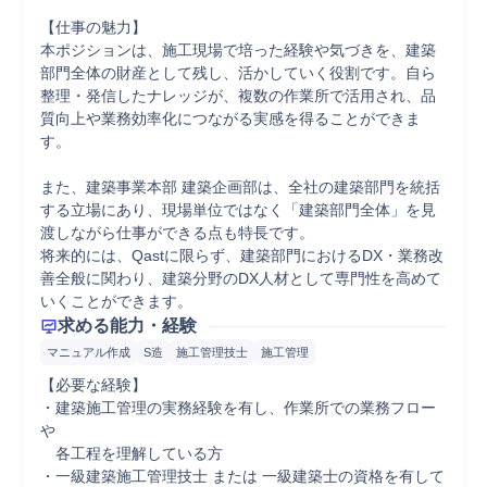
【仕事の魅力】

本ポジションは、施工現場で培った経験や気づきを、建築
部門全体の財産として残し、活かしていく役割です。自ら
整理・発信したナレッジが、複数の作業所で活用され、品
質向上や業務効率化につながる実感を得ることができま
す。

また、建築事業本部 建築企画部は、全社の建築部門を統括
する立場にあり、現場単位ではなく「建築部門全体」を見
渡しながら仕事ができる点も特長です。

将来的には、Qastに限らず、建築部門におけるDX・業務改
善全般に関わり、建築分野のDX人材として専門性を高めて
いくことができます。
求める能力・経験
マニュアル作成
S造
施工管理技士
施工管理
【必要な経験】

・建築施工管理の実務経験を有し、作業所での業務フロー
や

　各工程を理解している方

・一級建築施工管理技士 または 一級建築士の資格を有して