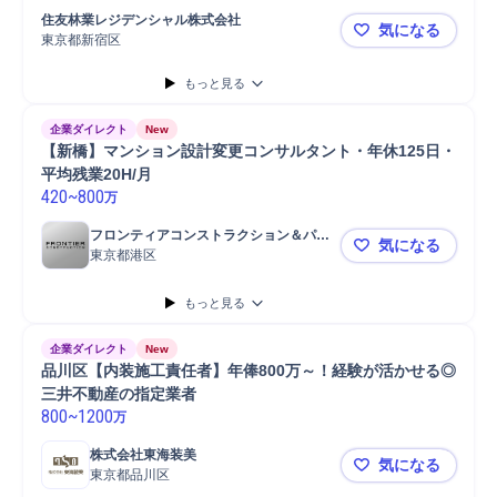
担当者
問い合わせ対応
営業
竣工
Microsoft Excel
住友林業レジデンシャル株式会社
気になる
Microsoft Word
携帯電話/PC/PC周辺機器
PC/Web
PC
戸建
東京都新宿区
【新宿／建
もっと見る
企業ダイレクト
New
【新橋】マンション設計変更コンサルタント・年休125日・
平均残業20H/月
420
~
800
万
フロンティアコンストラクション＆パー
気になる
トナーズ株式会社
東京都港区
【新橋】マン
もっと見る
企業ダイレクト
New
品川区【内装施工責任者】年俸800万～！経験が活かせる◎
三井不動産の指定業者
800
~
1200
万
株式会社東海装美
気になる
東京都品川区
品川区【内