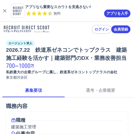
アプリなら重要なスカウトを見逃さない!
無料
アプリを入手
ログイン
会員登録
エージェント求人
2026.7.22　鉄道系ゼネコンでトップクラス　建築
施工経験を活かす｜建築部門のDX・業務改善担当
700
~
1000
万
私鉄最大の企業グループに属し、鉄道系ゼネコントップクラスの会社
東京都渋谷区
募集要項
選考・企業概要
職務内容
職種
建築施工管理
仕事内容