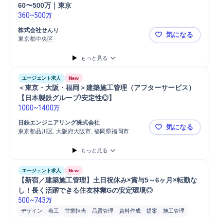
60〜500万｜東京
360
~
500
万
株式会社せんり
気になる
東京都中央区
建築施工管理
もっと見る
エージェント求人
New
＜東京・大阪・福岡＞建築施工管理（アフターサービス）
【日本製鉄グループ/安定性◎】
1000
~
1400
万
日鉄エンジニアリング株式会社
気になる
東京都品川区, 大阪府大阪市, 福岡県福岡市
＜東京・大
もっと見る
エージェント求人
New
【新宿／建築施工管理】土日祝休み×賞与5～6ヶ月×転勤な
し！長く活躍できる住友林業Gの安定環境◎
500
~
743
万
デザイン
着工
営業担当
品質管理
資料作成
提案
施工管理