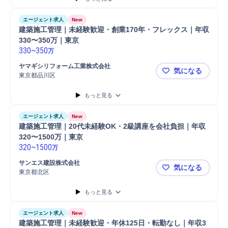
エージェント求人
New
建築施工管理｜未経験歓迎・創業170年・フレックス｜年収
330〜350万｜東京
330
~
350
万
ヤマギシリフォーム工業株式会社
気になる
東京都品川区
建築施工管理
もっと見る
エージェント求人
New
建築施工管理｜20代未経験OK・2級講座を会社負担｜年収
320〜1500万｜東京
320
~
1500
万
サンエス建設株式会社
気になる
東京都北区
建築施工管理
もっと見る
エージェント求人
New
建築施工管理｜未経験歓迎・年休125日・転勤なし｜年収3