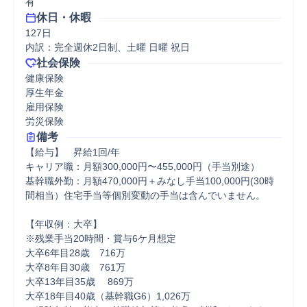
有
休日・休暇
127日

内訳：完全週休2日制、土曜 日曜 祝日
社会保険
健康保険

厚生年金

雇用保険

労災保険
備考
【給与】　昇給1回/年

キャリア職：月額300,000円〜455,000円（手当別途）

基幹職外勤：月額470,000円＋みなし手当100,000円(30時
間相当）住宅手当等個別変動の手当は含んでいません。

【年収例：大卒】　

※残業手当20時間・賞与6ケ月想定

大卒6年目28歳　716万　

大卒8年目30歳　761万　

大卒13年目35歳　 869万　

大卒18年目40歳（基幹職G6）1,026万　
