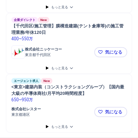
もっと見る
企業ダイレクト
New
【千代田区/施工管理】膜構造建築(テント倉庫等)の施工管
理業務/年休120日
400
~
550
万
株式会社ニッケーコー
気になる
東京都千代田区
【千代田区/
もっと見る
エージェント求人
New
<東京>建築内装（コンストラクショングループ）【国内最
大級の半導体商社/月平均20時間程度】
650
~
950
万
株式会社レスター
気になる
東京都港区
<東京>建
もっと見る