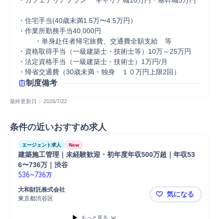
・カフェテリアプラン　 キャリア職10万円・基幹職5万円

・住宅手当(40歳未満1.5万〜4.5万円）  

・作業所勤務手当40,000円                                                  
　     ・単身赴任者帰宅旅費、交通費全額支給　等

・資格取得手当（一級建築士・技術士等）10万～25万円

・法定資格手当（一級建築士・技術士）1万円/月

・帰省交通費（30歳未満・独身　１０万円上限2回）
制度備考
最終更新日： 
2026/7/22
条件の近いおすすめ求人
エージェント求人
New
建築施工管理｜未経験歓迎・初年度年収500万超｜年収53
6〜736万｜渋谷
536
~
736
万
大和財託株式会社
気になる
東京都渋谷区
建築施工管理
もっと見る