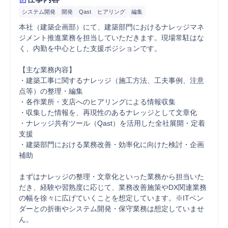
システム開発
開発
Qast
ヒアリング
編集
本社（建築企画部）にて、建築部門におけるナレッジマネ
ジメント推進業務を担当していただきます。現場常駐はな
く、内勤を中心とした支援ポジションです。

【主な業務内容】

・建築工事に関するナレッジ（施工方法、工夫事例、注意
点等）の整理・編集

・各作業所・支店へのヒアリングによる情報収集

・収集した情報を、再現性のあるナレッジとして文章化

・ナレッジ共有ツール（Qast）を活用した全社展開・定着
支援

・建築部門における業務改善・効率化に向けた検討・企画
補助

まずはナレッジの整理・文章化といった業務から担当いた
だき、経験や習熟度に応じて、業務改善施策やDX関連業務
の幅を徐々に広げていくことを想定しています。※ITベン
ダーとの折衝やシステム開発・保守業務は想定していませ
ん。
