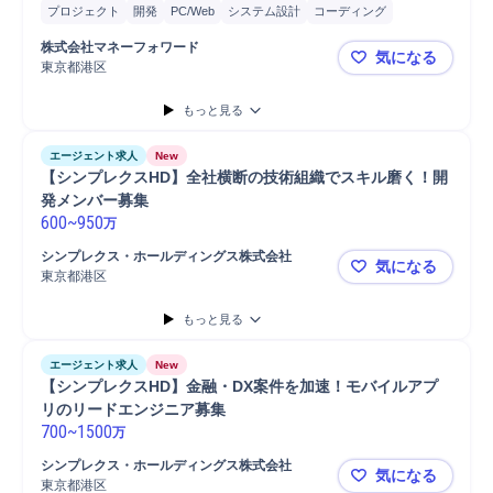
プロジェクト
開発
PC/Web
システム設計
コーディング
要件定義
株式会社マネーフォワード
気になる
東京都港区
【年収最大9
もっと見る
エージェント求人
New
【シンプレクスHD】全社横断の技術組織でスキル磨く！開
発メンバー募集
600
~
950
万
シンプレクス・ホールディングス株式会社
気になる
東京都港区
【シンプレ
もっと見る
エージェント求人
New
【シンプレクスHD】金融・DX案件を加速！モバイルアプ
リのリードエンジニア募集
700
~
1500
万
シンプレクス・ホールディングス株式会社
気になる
東京都港区
【シンプレ