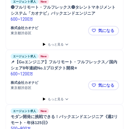
エージェント求人
New
🔵フルリモート・フルフレックス🔵タレントマネジメント
システム「カオナビ」バックエンドエンジニア
600
~
1200
万
株式会社カオナビ
気になる
東京都渋谷区
🔵フルリ
もっと見る
エージェント求人
New
📌【Goエンジニア】フルリモート・フルフレックス／国内
シェア8年連続No.1プロダクト開発⭐
600
~
1200
万
株式会社カオナビ
気になる
東京都渋谷区
📌【Goエ
もっと見る
エージェント求人
New
モダン開発に挑戦できる！バックエンドエンジニア《週2リ
モート・年休125日》
500
~
800
万