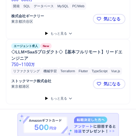
開発
SQL
データベース
MySQL
PC/Web
株式会社ギークリー
気になる
東京都渋谷区
モダン開発
もっと見る
エージェント求人
New
◇LLM×SaaSプロダクト◇【基本フルリモート】リードエ
ンジニア
750
~
1100
万
リファクタリング
機械学習
Terraform
Flutter
TypeScript
Vue.js
Python
Ruby
Ruby on Rails
執筆
問い合わせ対応
SaaS
ストックマーク株式会社
気になる
プロトタイピング
開発
最新テクノロジー
データ基盤開発
東京都港区
◇LLM×S
プロダクト開発
クラウド
GCP
Google Cloud Pl...
Azure
AWS
もっと見る
PC/Web