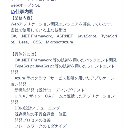
web/オープンSE
仕事内容
【業務内容】 

Webアプリケーション開発エンジニアを募集しています。 

当社で使用している主な技術は・・・ 

C#、 .NET Framework、 ASP.NET、 javaScript、 TypeScri
pt、 Less、 CSS、 MicrosoftAzure 

【具体的には】 

・C# .NET Framework 等の技術を用いたバックエンド開発 

・TypeScript JavaScript 等の技術を用いたフロントエンド
開発 

・Azure 等のクラウドサービス基盤を用いたアプリケーシ
ョン開発 

・新機能開発（設計/コーディング/テスト） 

・UI/UXデザイン、QAチームと連携したアプリケーション
開発 

・DBの設計／チューニング 

・既存機能の不具合調査・修正 

・開発プロセスの改善 

・フレームワークのモダナイズ 
