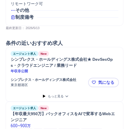
リモートワーク可
その他
制度備考
最終更新日： 
2026/5/13
条件の近いおすすめ求人
エージェント求人
New
シンプレクス・ホールディングス株式会社★ DevSecOp
s・クラウドエンジニア / 業務リード
年収非公開
シンプレクス・ホールディングス株式会社
気になる
東京都港区
シンプレクス
もっと見る
エージェント求人
New
【年収最大950万】バックオフィスをAIで変革するWebエ
ンジニア
600
~
900
万