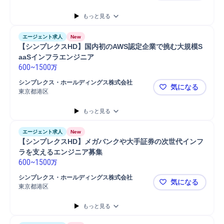
もっと見る
エージェント求人
New
【シンプレクスHD】国内初のAWS認定企業で挑む大規模S
aaSインフラエンジニア
600
~
1500
万
シンプレクス・ホールディングス株式会社
気になる
東京都港区
【シンプレ
もっと見る
エージェント求人
New
【シンプレクスHD】メガバンクや大手証券の次世代インフ
ラを支えるエンジニア募集
600
~
1500
万
シンプレクス・ホールディングス株式会社
気になる
東京都港区
【シンプレ
もっと見る