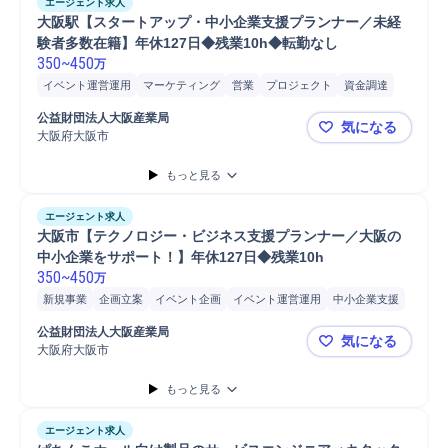
エージェント求人
大阪駅【スタートアップ・中小企業支援プランナー／未経
験者多数在籍】年休127日◆残業10h◆転勤なし
350
~
450
万
イベント運営運用
マーケティング
営業
プロジェクト
資金調達
提案
イベント企画
海外出張
中小企業支援
ビジネスマッチング
公益財団法人大阪産業局
気になる
経営/戦略コンサルティング
経営課題分析
イベント内容企画
大阪府大阪市
大阪駅【ス
もっと見る
エージェント求人
大阪市【テクノロジー・ビジネス支援プランナー／大阪の
中小企業をサポート！】年休127日◆残業10h
350
~
450
万
新規事業
企画立案
イベント企画
イベント運営運用
中小企業支援
企業支援
IT戦略コンサルティング
法人営業
展示会営業
商談
公益財団法人大阪産業局
気になる
提案
営業
大阪府大阪市
大阪市【テ
もっと見る
エージェント求人