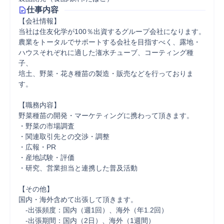
仕事内容
【会社情報】

当社は住友化学が100％出資するグループ会社になります。

農業をトータルでサポートする会社を目指すべく、露地・
ハウスそれぞれに適した潅水チューブ、コーティング種
子、

培土、野菜・花き種苗の製造・販売などを行っておりま
す。

【職務内容】

野菜種苗の開発・マーケティングに携わって頂きます。

・野菜の市場調査

・関連取引先との交渉・調整

・広報・PR

・産地試験・評価

・研究、営業担当と連携した普及活動

【その他】

国内・海外含めて出張して頂きます。

　-出張頻度：国内（週1回）、海外（年1.2回）

　-出張期間：国内（2日）、海外（1週間）
