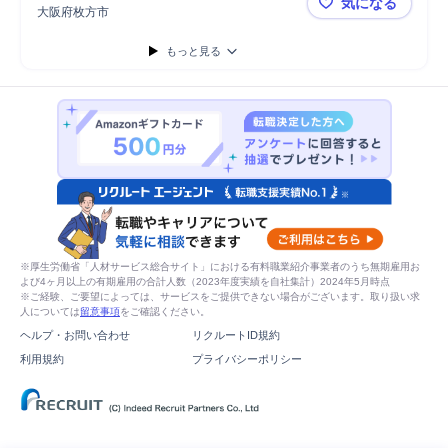
気になる
市場性評価
市場レポート活用
分析
顧客 女性
顧客 20代
大阪府枚方市
【車通勤可
顧客 30代
食品製造
食品工場
菓子研究開発
シミュレーション
もっと見る
販売
購買/調達
開発プロジェクト
開発コスト管理
※厚生労働省「人材サービス総合サイト」における有料職業紹介事業者のうち無期雇用お
よび4ヶ月以上の有期雇用の合計人数（2023年度実績を自社集計）2024年5月時点
※ご経験、ご要望によっては、サービスをご提供できない場合がございます。取り扱い求
人については
留意事項
をご確認ください。
ヘルプ・お問い合わせ
リクルートID規約
利用規約
プライバシーポリシー