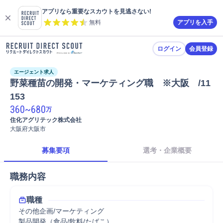
アプリなら重要なスカウトを見逃さない!
無料
アプリを入手
ログイン
会員登録
エージェント求人
野菜種苗の開発・マーケティング職　※大阪　/11
153
360
~
680
万
住化アグリテック株式会社
大阪府大阪市
募集要項
選考・企業概要
職務内容
職種
その他企画/マーケティング
製品開発（食品/飲料/たばこ）