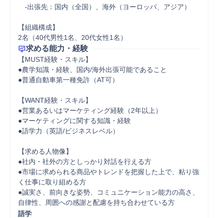
　-出張先：国内（全国）、海外（ヨーロッパ、アジア）

【組織構成】

2名（40代男性1名、20代女性1名）
求める能力・経験
【MUST経験・スキル】 

●農学知識・経験、国内/海外出張可能であること

●普通自動車第一種免許（AT可）

【WANT経験・スキル】

●営業あるいはマーケティング経験（2年以上）

●マーケティングに関する知識・経験

●語学力（英語/ビジネスレベル）

【求める人物像】 

●社内・社外の方としっかり対話を行える方

●市場に求められる商品やトレンドを把握した上で、粘り強
く仕事に取り組める方 

●誠実さ、前向きな姿勢、コミュニケーション能力の高さ、
自律性、周囲への感謝と配慮を持ち合わせている方
語学