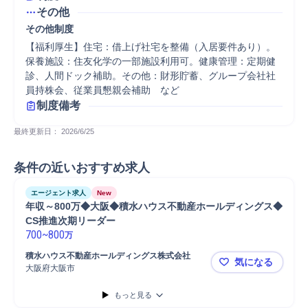
その他
その他制度
【福利厚生】住宅：借上げ社宅を整備（入居要件あり）。
保養施設：住友化学の一部施設利用可。健康管理：定期健
診、人間ドック補助。その他：財形貯蓄、グループ会社社
員持株会、従業員懇親会補助　など
制度備考
最終更新日： 
2026/6/25
条件の近いおすすめ求人
エージェント求人
New
年収～800万◆大阪◆積水ハウス不動産ホールディングス◆
CS推進次期リーダー
700
~
800
万
積水ハウス不動産ホールディングス株式会社	
気になる
大阪府大阪市
年収～80
もっと見る