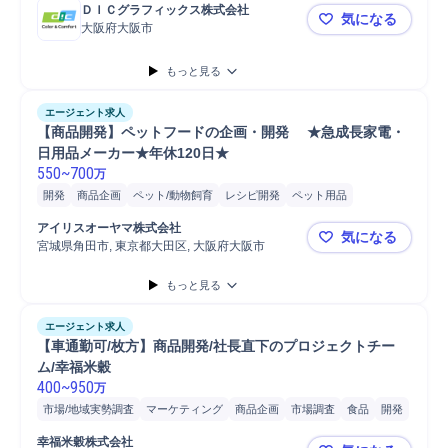
ＤＩＣグラフィックス株式会社
気になる
大阪府大阪市
西日本カスタ
もっと見る
エージェント求人
【商品開発】ペットフードの企画・開発　 ★急成長家電・
日用品メーカー★年休120日★
550
~
700
万
開発
商品企画
ペット/動物飼育
レシピ開発
ペット用品
マーケティング
商品企画開発
アイリスオーヤマ株式会社
気になる
宮城県角田市, 東京都大田区, 大阪府大阪市
【商品開発
もっと見る
エージェント求人
【車通勤可/枚方】商品開発/社長直下のプロジェクトチー
ム/幸福米穀
400
~
950
万
市場/地域実勢調査
マーケティング
商品企画
市場調査
食品
開発
製品開発
製品制作
製品企画
市場分析
市場トレンド分析
幸福米穀株式会社