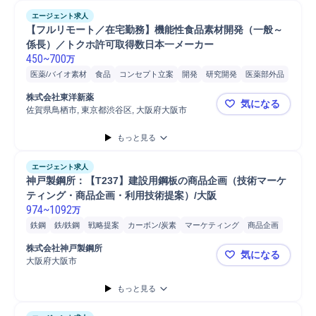
エージェント求人
【フルリモート／在宅勤務】機能性食品素材開発（一般～
係長）／トクホ許可取得数日本一メーカー
450
~
700
万
医薬/バイオ素材
食品
コンセプト立案
開発
研究開発
医薬部外品
医薬
新薬
機能性原料研究開発
機能性原料
特保食品研究開発
株式会社東洋新薬
気になる
特保食品
研究テーマ設定
研究職担当
安全管理
企画立案
佐賀県鳥栖市, 東京都渋谷区, 大阪府大阪市
【フルリモ
マーケティング
もっと見る
エージェント求人
神戸製鋼所：【T237】建設用鋼板の商品企画（技術マーケ
ティング・商品企画・利用技術提案）/大阪
974
~
1092
万
鉄鋼
鉄/鉄鋼
戦略提案
カーボン/炭素
マーケティング
商品企画
企画立案
研究開発
維持管理
戦略立案
橋梁
入札
開発
株式会社神戸製鋼所
気になる
施工管理技士
施工管理
大阪府大阪市
神戸製鋼所
もっと見る