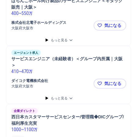
ぱちんこホール向け製品のサービスエンジニア＜キタック
販売｜大阪＞
400
~
550
万
株式会社北電子ホールディングス
気になる
大阪府大阪市
ぱちんこホ
もっと見る
エージェント求人
サービスエンジニア（未経験者）＜グループ内所属｜大阪
＞
410
~
470
万
ダイコク電機株式会社
気になる
大阪府大阪市
サービスエ
もっと見る
企業ダイレクト
西日本カスタマーサービスセンター/管理職◆DICグループ/
福利厚生充実
1000
~
1100
万