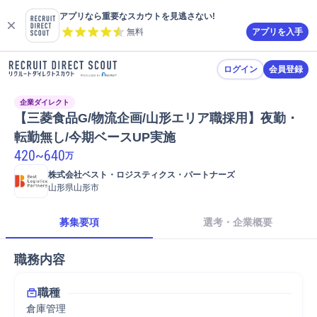
アプリなら重要なスカウトを見逃さない!
無料
アプリを入手
ログイン
会員登録
企業ダイレクト
【三菱食品G/物流企画/山形エリア職採用】夜勤・
転勤無し/今期ベースUP実施
420
~
640
万
株式会社ベスト・ロジスティクス・パートナーズ
山形県山形市
募集要項
選考・企業概要
職務内容
職種
倉庫管理