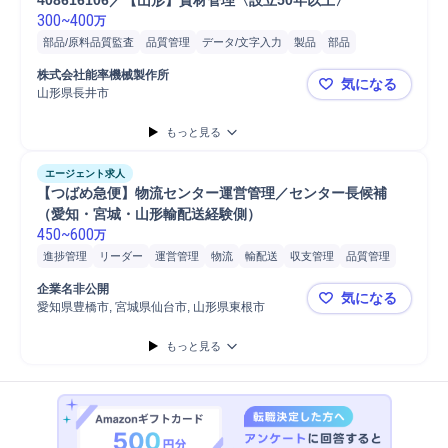
408616106／【山形】資材管理〈設立50年以上〉
300
~
400
万
部品/原料品質監査
品質管理
データ/文字入力
製品
部品
在庫管理
工場
発注
フォークリフト
株式会社能率機械製作所
気になる
山形県長井市
408616
もっと見る
エージェント求人
【つばめ急便】物流センター運営管理／センター長候補
（愛知・宮城・山形輸配送経験側） 
450
~
600
万
進捗管理
リーダー
運営管理
物流
輸配送
収支管理
品質管理
顧客対応
問い合わせ対応
スタッフ
安全管理
フォークリフト
企業名非公開
気になる
人員管理
センター長
倉庫管理
運行管理/指令
運行管理
愛知県豊橋市, 宮城県仙台市, 山形県東根市
【つばめ急
運行管理者
配車手配
配車計画
マネジメント
建材
提案
係長
もっと見る
在庫管理
入出庫管理
主任
所長