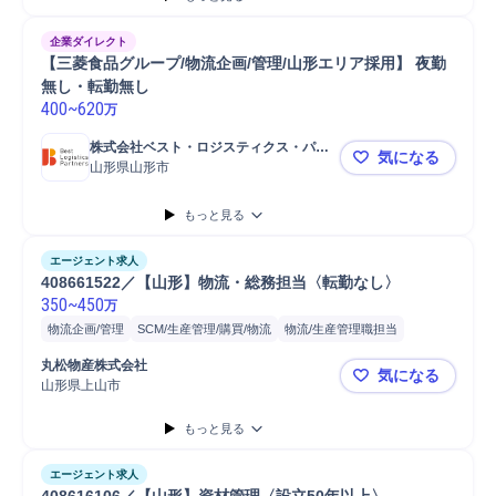
企業ダイレクト
【三菱食品グループ/物流企画/管理/山形エリア採用】 夜勤
無し・転勤無し
400
~
620
万
株式会社ベスト・ロジスティクス・パー
気になる
トナーズ
山形県山形市
【三菱食品グ
もっと見る
エージェント求人
408661522／【山形】物流・総務担当〈転勤なし〉
350
~
450
万
物流企画/管理
SCM/生産管理/購買/物流
物流/生産管理職担当
備品/設備管理
物流
事務
備品管理
在庫管理
スタッフ
工場
丸松物産株式会社
気になる
受注管理
山形県上山市
408661
もっと見る
エージェント求人