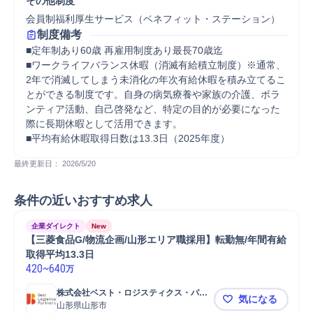
その他制度
会員制福利厚生サービス（ベネフィット・ステーション）
制度備考
■定年制あり60歳 再雇用制度あり最長70歳迄

■ワークライフバランス休暇（消滅有給積立制度）※通常、
2年で消滅してしまう未消化の年次有給休暇を積み立てるこ
とができる制度です。自身の病気療養や家族の介護、ボラ
ンティア活動、自己啓発など、特定の目的が必要になった
際に長期休暇として活用できます。

■平均有給休暇取得日数は13.3日（2025年度）
最終更新日： 
2026/5/20
条件の近いおすすめ求人
企業ダイレクト
New
【三菱食品G/物流企画/山形エリア職採用】転勤無/年間有給
取得平均13.3日
420
~
640
万
株式会社ベスト・ロジスティクス・パー
気になる
トナーズ
山形県山形市
【三菱食品G