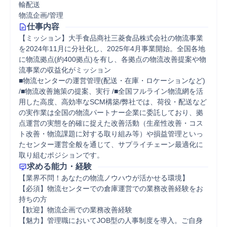
輸配送
物流企画/管理
仕事内容
【ミッション】大手食品商社三菱食品株式会社の物流事業
を2024年11月に分社化し、2025年4月事業開始。全国各地
に物流拠点(約400拠点)を有し、各拠点の物流改善提案や物
流事業の収益化がミッション

■物流センターの運営管理(配送・在庫・ロケーションなど) 
/■物流改善施策の提案、実行 /■全国フルライン物流網を活
用した高度、高効率なSCM構築/弊社では、荷役・配送など
の実作業は全国の物流パートナー企業に委託しており、拠
点運営の実態を的確に捉えた改善活動（生産性改善・コス
ト改善・物流課題に対する取り組み等）や損益管理といっ
たセンター運営全般を通じて、サプライチェーン最適化に
取り組むポジションです。
求める能力・経験
【業界不問！あなたの物流ノウハウが活かせる環境】

【必須】物流センターでの倉庫運営での業務改善経験をお
持ちの方

【歓迎】物流企画での業務改善経験

【魅力】管理職においてJOB型の人事制度を導入。ご自身