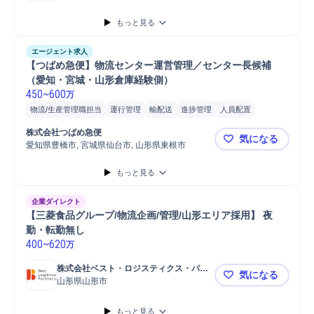
もっと見る
エージェント求人
【つばめ急便】物流センター運営管理／センター長候補
（愛知・宮城・山形倉庫経験側）
450
~
600
万
物流/生産管理職担当
運行管理
輸配送
進捗管理
人員配置
品質管理
顧客対応
問い合わせ対応
フォークリフト
安全管理
株式会社つばめ急便
気になる
運行管理/指令
収支管理
運営管理
倉庫管理
物流
人員管理
愛知県豊橋市, 宮城県仙台市, 山形県東根市
【つばめ急
センター長
在庫管理
配車手配
配車計画
所長
スタッフ
もっと見る
主任/リーダー
マネジメント
リーダー
建材
運行管理者
主任
入出庫管理
企業ダイレクト
【三菱食品グループ/物流企画/管理/山形エリア採用】 夜
勤・転勤無し
400
~
620
万
株式会社ベスト・ロジスティクス・パー
気になる
トナーズ
山形県山形市
【三菱食品グ
もっと見る