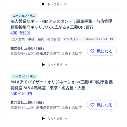
もっと見る
エージェント求人
法人営業サポートRMアシスタント：融資事務・与信管理・
顧客折衝◇キャリアパス広がる★三菱UFJ銀行
400
~
550
万
法人営業
事務
融資
与信管理
アシスタント
Microsoft Excel
PC
金融商品アドバイス
金融資産運用アドバイス
金融商材
株式会社三菱UFJ銀行
気になる
金融仲介取引
金融商材営業
東京都千代田区, 愛知県名古屋市, 大阪府大阪市
法人営業サ
もっと見る
エージェント求人
M&Aアドバイザー・オリジネーション/三菱UFJ銀行 財務
開発室 M＆A戦略室　東京・名古屋・大阪
600
~
1500
万
株式会社三菱UFJ銀行
気になる
東京都千代田区, 愛知県名古屋市, 大阪府大阪市
M&Aアドバ
もっと見る