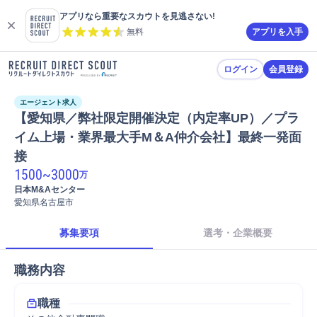
アプリなら重要なスカウトを見逃さない!
無料
アプリを入手
ログイン
会員登録
エージェント求人
【愛知県／弊社限定開催決定（内定率UP）／プラ
イム上場・業界最大手M＆A仲介会社】最終一発面
接
1500
~
3000
万
日本M&Aセンター
愛知県名古屋市
募集要項
選考・企業概要
職務内容
職種