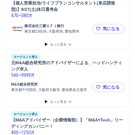
【個人営業担当/ライフプランコンサルタント(来店誘致
型)】9/27(土)休日選考会
470
~
580
万
株式会社三菱ＵＦＪ銀行
気になる
東京都23区内, 大阪府内, 愛知県内
【個人営業担
もっと見る
エージェント求人
元M&A総合研究所のアドバイザーによる、ヘッドハンティ
ング求人
540
~
9999
万
M&A総合研究所
気になる
東京都千代田区, 大阪府大阪市, 愛知県名古屋市
元M&A総
もっと見る
エージェント求人
【M&Aアドバイザー（企業情報部）】「M&A×Tech」リー
ディングカンパニー！
400
~
1250
万