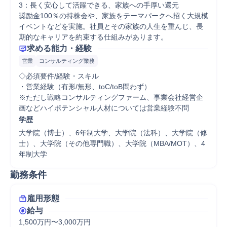
3：長く安心して活躍できる、家族への手厚い還元

奨励金100％の持株会や、家族をテーマパークへ招く大規模
イベントなどを実施。社員とその家族の人生を重んじ、長
期的なキャリアを約束する仕組みがあります。
求める能力・経験
営業
コンサルティング業務
◇必須要件/経験・スキル

・営業経験（有形/無形、toC/toB問わず）

※ただし戦略コンサルティングファーム、事業会社経営企
画などハイポテンシャル人材については営業経験不問
学歴
大学院（博士）、6年制大学、大学院（法科）、大学院（修
士）、大学院（その他専門職）、大学院（MBA/MOT）、4
年制大学
勤務条件
雇用形態
給与
1,500万円〜3,000万円