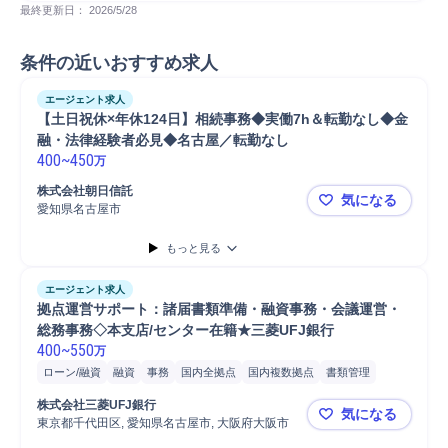
最終更新日： 
2026/5/28
条件の近いおすすめ求人
エージェント求人
【土日祝休×年休124日】相続事務◆実働7h＆転勤なし◆金
融・法律経験者必見◆名古屋／転勤なし
400
~
450
万
株式会社朝日信託
気になる
愛知県名古屋市
【土日祝休
もっと見る
エージェント求人
拠点運営サポート：諸届書類準備・融資事務・会議運営・
総務事務◇本支店/センター在籍★三菱UFJ銀行
400
~
550
万
ローン/融資
融資
事務
国内全拠点
国内複数拠点
書類管理
書類作成
書類整理
書類確認
書類での申請
Microsoft Excel
PC
株式会社三菱UFJ銀行
気になる
東京都千代田区, 愛知県名古屋市, 大阪府大阪市
拠点運営サ