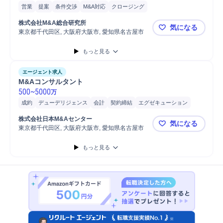
営業
提案
条件交渉
M&A対応
クロージング
株式会社M&A総合研究所
気になる
東京都千代田区, 大阪府大阪市, 愛知県名古屋市
【M&Aアド
もっと見る
エージェント求人
M&Aコンサルタント
500
~
5000
万
成約
デューデリジェンス
会計
契約締結
エグゼキューション
提案
条件交渉
アドバイザリー
営業
法人営業
財務
株式会社日本M&Aセンター
気になる
財務/会計コンサルティング
会計コンサルティング
会計デューデリ
東京都千代田区, 大阪府大阪市, 愛知県名古屋市
M&Aコン
金融仲介取引
M&A案件担当
M&A支援
M&Aコンサルティング
もっと見る
M&Aアドバイザリー
M&A関連業務
M&A対応
国内M&A対応