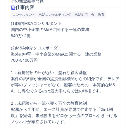
その他金融専門職
仕事内容
コンサルタント
M&Aコンサルティング
M&A対応
金
教育
(1)国内M&Aコンサルタント

国内の中小企業のM&Aに関する一連の業務

540万~2億

(2)M&A仲介クロスボーダー

海外の中堅・中小企業のM&Aに関する一連の業務

700~5400万円

1：新規開拓の圧がない、盤石な顧客基盤

案件の約6割が全国の提携金融機関からの紹介です。テレア
ポ等のプレッシャーがなく、顧客のための「本質的なM&
A」に専念できるのは最大手ならではの特権です。

2：未経験から一流へ導く万全の教育体制

配属から半年間、エース社員が専属で伴走する「2in1制
度」を完備。未経験者をゼロから一流のプロへ引き上げる
ノウハウが確立されています。
