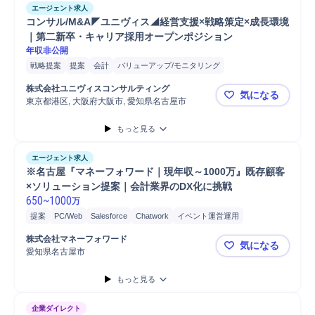
エージェント求人
コンサル/M&A◤ユニヴィス◢経営支援×戦略策定×成長環境
｜第二新卒・キャリア採用オープンポジション
年収非公開
戦略提案
提案
会計
バリューアップ/モニタリング
コンサルティング業務
M&A支援
グローバルM&A
株式会社ユニヴィスコンサルティング
気になる
M&Aコンサルティング
M&A対応
プロジェクト
アドバイザリー
東京都港区, 大阪府大阪市, 愛知県名古屋市
コンサル/
財務
税務
事業計画
投資実行
M&Aアドバイザリー
事業計画策定
もっと見る
戦略立案
エージェント求人
※名古屋『マネーフォワード｜現年収～1000万』既存顧客
×ソリューション提案｜会計業界のDX化に挑戦
650
~
1000
万
提案
PC/Web
Salesforce
Chatwork
イベント運営運用
イベント企画
Slack
商談
コンサルティング業務
新規事業
株式会社マネーフォワード
気になる
アライアンス
マネーフォワード
グループウェア
マネージャー
愛知県名古屋市
※名古屋『
会計
データベース
コスト削減
SaaS
既存顧客
クラウド
もっと見る
マネジメント
営業
データ分析
分析
企業ダイレクト