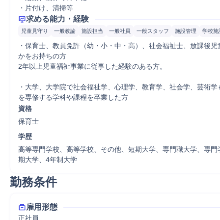
・片付け、清掃等
求める能力・経験
児童見守り
一般教諭
施設担当
一般社員
一般スタッフ
施設管理
学校施
・保育士、教員免許（幼・小・中・高）、社会福祉士、放課後児
かをお持ちの方

2年以上児童福祉事業に従事した経験のある方。

・大学、大学院で社会福祉学、心理学、教育学、社会学、芸術学
を専修する学科や課程を卒業した方
資格
保育士
学歴
高等専門学校、高等学校、その他、短期大学、専門職大学、専門
期大学、4年制大学
勤務条件
雇用形態
正社員