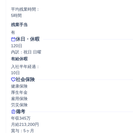
平均残業時間：

5時間
残業手当
有
休日・休暇
120日

内訳：祝日 日曜
有給休暇
入社半年経過：

10日
社会保険
健康保険

厚生年金

雇用保険

労災保険
備考
年収345万

月給213,200円

賞与：5ヶ月