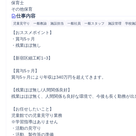
保育士
その他保育
仕事内容
児童見守り
一般教諭
施設担当
一般社員
一般スタッフ
施設管理
学校施
【おススメポイント】

・賞与5ヶ月

・残業ほぼ無し

【新宿区細工町1−3】

【賞与5ヶ月】

賞与5ヶ月により年収は340万円を超えてきます。

【残業ほぼ無し/人間関係良好】

残業はほぼ無く、人間関係も良好な環境で、今後も長く勤務が出来
【お任せしたいこと】

児童館での児童見守り業務

※学習指導はありません

・活動の見守り

・活動、製作等の準備
