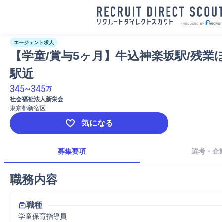
エージェント求人
【学童/賞与5ヶ月】牛込神楽坂駅/残業
駅近
345
~
345
万
社会福祉法人新栄会
東京都新宿区
気になる
募集要項
選考・企
職務内容
職種
学童保育指導員