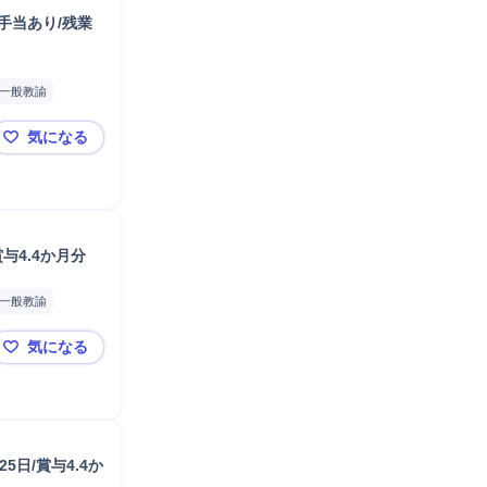
手当あり/残業
一般教諭
気になる
【世田谷区等々力/保育士】年賞与3ヶ月以上/年間休日12
与4.4か月分
一般教諭
気になる
【江東区東砂（南砂）/保育士】年収380万～/一般職/年休1
5日/賞与4.4か