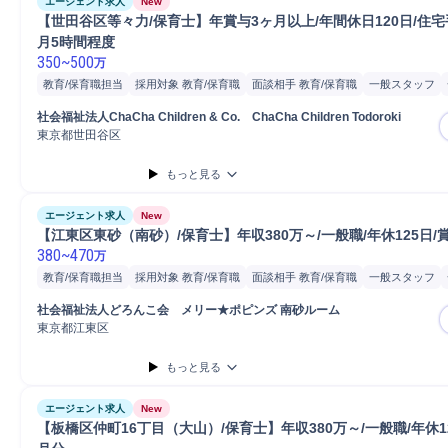
エージェント求人
New
【世田谷区等々力/保育士】年賞与3ヶ月以上/年間休日120日/住宅
月5時間程度
350
~
500
万
教育/保育職担当
採用対象 教育/保育職
面談相手 教育/保育職
一般スタッフ
一般社員
児童見守り
絵本読み聞かせ
運動
図工/製作
福祉施設
施設担当
社会福祉法人ChaCha Children & Co.　ChaCha Children Todoroki　
東京都世田谷区
もっと見る
エージェント求人
New
【江東区東砂（南砂）/保育士】年収380万～/一般職/年休125日/賞
380
~
470
万
教育/保育職担当
採用対象 教育/保育職
面談相手 教育/保育職
一般スタッフ
一般社員
児童見守り
絵本読み聞かせ
運動
図工/製作
福祉施設
施設担当
社会福祉法人どろんこ会　メリー★ポピンズ 南砂ルーム
東京都江東区
もっと見る
エージェント求人
New
【板橋区仲町16丁目（大山）/保育士】年収380万～/一般職/年休12