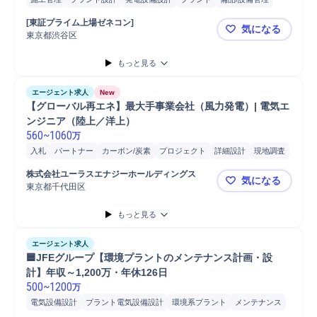
電気設備設計
電気設備施工管理
主任技術者
施工管理技士
[東証プライム上場ゼネコン]
気になる
設備管理
電気設備
東京都渋谷区
大手ゼネコ
もっと見る
エージェント求人
New
【グローバル再エネ】最大手事業会社（風力発電）| 電気エ
ンジニア（陸上／洋上）
560
~
1060
万
入札
パートナー
カーボン/炭素
プロジェクト
詳細設計
現地調査
基本設計
発電所
開発
発注
施工監理
技術評価
電気設備
主任
株式会社ユーラスエナジーホールディングス
気になる
コンサルティング業務
主任/リーダー
スケジュール管理
施工管理
東京都千代田区
【グローバ
主任技術者
施工管理技士
もっと見る
エージェント求人
🟦JFEグループ【環境プラントのメンテナンス計画・設
計】年収～1,200万・年休126日
500
~
1200
万
電気設備設計
プラント電気設備設計
環境系プラント
メンテナンス