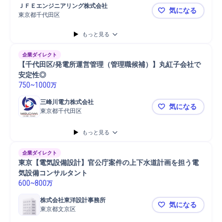
計装設備メンテナンス
環境/リサイクルプラント
ＪＦＥエンジニアリング株式会社
気になる
電気設備メンテナンス
計装設備設計
設備保全
設備保守
発電設備
東京都千代田区
🟦JFEグ
設備メンテナンス
計装設備
発電プラント
計装
もっと見る
発電設備メンテナンス
焼却処理
プラント
電気設備保全管理
電気設備
企業ダイレクト
【千代田区/発電所運営管理（管理職候補）】丸紅子会社で
安定性◎
750
~
1000
万
三峰川電力株式会社
気になる
東京都千代田区
【千代田区
もっと見る
企業ダイレクト
東京【電気設備設計】官公庁案件の上下水道計画を担う電
気設備コンサルタント
600
~
800
万
株式会社東洋設計事務所
気になる
東京都文京区
東京【電気