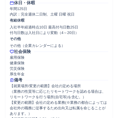
休日・休暇
年間125日

内訳：完全週休二日制、土曜 日曜 祝日
有給休暇
入社半年経過時点10日 最高付与日数25日

付与日数は入社日により変動（4～20日）
その他
その他（企業カレンダーによる）
社会保険
雇用保険

健康保険

労災保険

厚生年金
備考
【就業場所/変更の範囲】会社の定める場所 

（業務の性質等に応じたリモートワークを認める場合は、
リモートワークを行う場所(自宅等)を含む。）

【変更の範囲】会社の定める業務(※業務の都合によっては
会社外の職務に従事するため出向又は転属を命じることが
あります。）
