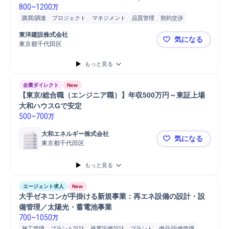
800
~
1200
万
購買/調達
プロジェクト
マネジメント
品質管理
契約交渉
施工管理
ヒアリング
設備計画
開発
船舶
電気設備
東洋建設株式会社
気になる
東京都千代田区
【大成建設
もっと見る
企業ダイレクト
New
【東京/総合職（エンジニア職）】年収500万円～東証上場
大和ハウスGで安定
500
~
700
万
大和エネルギー株式会社
気になる
東京都千代田区
【東京/総
もっと見る
エージェント求人
New
大手ゼネコンが手掛ける新規事業：再エネ設備の設計・設
備管理／太陽光・蓄電池事業
700
~
1050
万
施工管理
プラント設計
発電設備設計
プラント
備品/設備管理