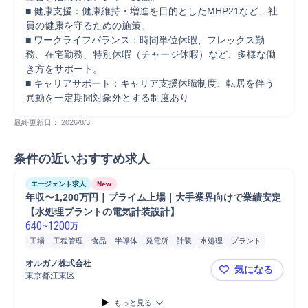
■ 健康支援：健康維持・増進を目的としたMHP21など、社
員の健康を守るための施策。 

■ ワークライフバランス：時間単位休暇、フレックス勤
務、在宅勤務、特別休暇（チャージ休暇）など、多様な働
き方をサポート。 

■ キャリアサポート：キャリア支援休職制度、転居を伴う
異動を一定期間対象外とする制度あり
最終更新日： 
2026/8/3
条件の近いおすすめ求人
エージェント求人
New
年収〜1,200万円｜プライム上場｜大手業界向けで業績安定
【水処理プラントの電気計装設計】
640
~
1200
万
工場
工程管理
食品
半導体
発電所
計装
水処理
プラント
水処理プラント
プラント電気設備設計
計装設備設計
計装設備
オルガノ株式会社
気になる
機械設備
機械設備設計
電気設備設計
顧客折衝
電気設備
東京都江東区
年収〜1,
プラント設計
船舶
もっと見る