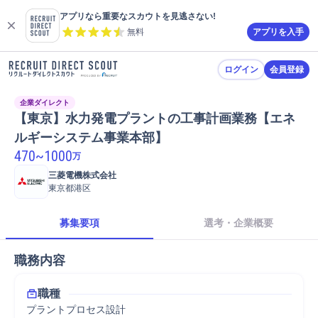
アプリなら重要なスカウトを見逃さない!
無料
アプリを入手
ログイン
会員登録
企業ダイレクト
【東京】水力発電プラントの工事計画業務【エネ
ルギーシステム事業本部】
470
~
1000
万
三菱電機株式会社
東京都港区
募集要項
選考・企業概要
職務内容
職種
プラントプロセス設計