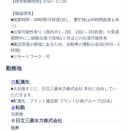
【標準勤務時間】8:50～17:20

【職場環境】

■残業時間：30時間/月程度(但し、繁忙時は45時間超過も有
り)

■出張可能性有り（国内月1～2回、1回2～3日程度）※育成
期間中にご経験次第で現地1ヶ月ほどの出張可能性有

■建設現場が僻地にあるため、自動車の運転が必須(30分～1
時間)

■リモートワーク：可
勤務地
配属先
■入社後すぐに、日立三菱水力株式会社 本社に出向してい
ただきます。

■配属先：プラント建設部 プラント計画グループ(22名)
転勤
当面無
日立三菱水力株式会社
住所