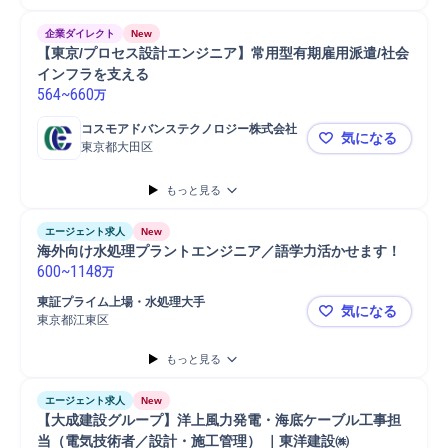
企業ダイレクト
New
【東京/プロセス設計エンジニア】常用型有期雇用派遣/社会
インフラを支える
564
~
660
万
コスモアドバンステクノロジー株式会社
気になる
東京都大田区
【東京/プ
もっと見る
エージェント求人
New
海外向け水処理プラントエンジニア／語学力活かせます！
600
~
1148
万
東証プライム上場・水処理大手
気になる
東京都江東区
海外向け水
もっと見る
エージェント求人
New
【大成建設グループ】洋上風力発電・海底ケーブル工事担
当（電気技術者／設計・施工管理） ｜東洋建設㈱