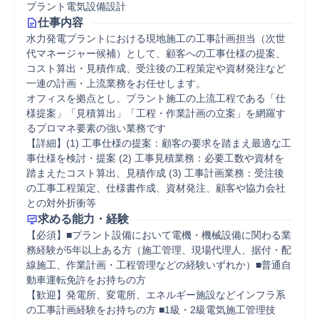
プラント電気設備設計
仕事内容
水力発電プラントにおける現地施工の工事計画担当（次世
代マネージャー候補）として、顧客への工事仕様の提案、
コスト算出・見積作成、受注後の工程策定や資材発注など
一連の計画・上流業務をお任せします。

オフィスを拠点とし、プラント施工の上流工程である「仕
様提案」「見積算出」「工程・作業計画の立案」を網羅す
るプロマネ要素の強い業務です

【詳細】(1) 工事仕様の提案：顧客の要求を踏まえ最適な工
事仕様を検討・提案 (2) 工事見積業務：必要工数や資材を
踏まえたコスト算出、見積作成 (3) 工事計画業務：受注後
の工事工程策定、仕様書作成、資材発注、顧客や協力会社
との対外折衝等
求める能力・経験
【必須】■プラント設備において電機・機械設備に関わる業
務経験が5年以上ある方（施工管理、現場代理人、据付・配
線施工、作業計画・工程管理などの経験いずれか）■普通自
動車運転免許をお持ちの方

【歓迎】発電所、変電所、エネルギー施設などインフラ系
の工事計画経験をお持ちの方 ■1級・2級電気施工管理技