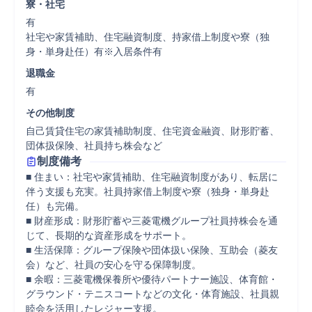
寮・社宅
有

社宅や家賃補助、住宅融資制度、持家借上制度や寮（独
身・単身赴任）有※入居条件有
退職金
有
その他制度
自己賃貸住宅の家賃補助制度、住宅資金融資、財形貯蓄、
団体扱保険、社員持ち株会など
制度備考
■ 住まい：社宅や家賃補助、住宅融資制度があり、転居に
伴う支援も充実。社員持家借上制度や寮（独身・単身赴
任）も完備。 

■ 財産形成：財形貯蓄や三菱電機グループ社員持株会を通
じて、長期的な資産形成をサポート。 

■ 生活保障：グループ保険や団体扱い保険、互助会（菱友
会）など、社員の安心を守る保障制度。 

■ 余暇：三菱電機保養所や優待パートナー施設、体育館・
グラウンド・テニスコートなどの文化・体育施設、社員親
睦会を活用したレジャー支援。 
