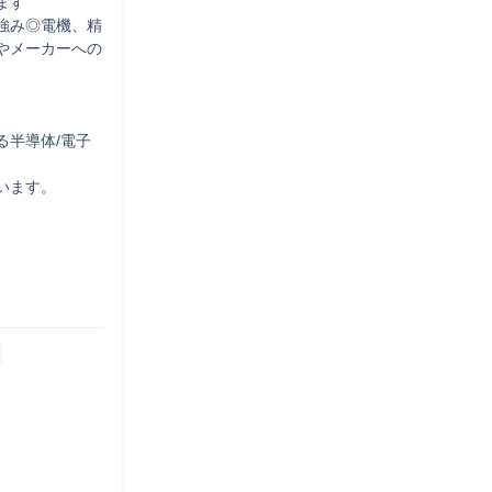
す

強み◎電機、精
やメーカーへの
る半導体/電子
ます。
