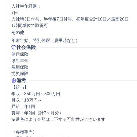
入社半年経過：

7日

入社時3日付与、半年後7日付与、初年度合計10日／最高20日

1時間単位で取得可
その他
年末年始、特別休暇（慶弔時など）
社会保険
健康保険

厚生年金

雇用保険

労災保険
備考
【給与】

年収：350万円～500万円

月収：18万円～

昇給：年1回

賞与：年2回（計7ヶ月分）

※選考により金額は上下する可能性がございます

〈各種手当〉
