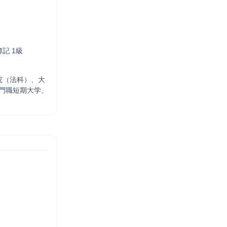
記 1級
院（法科）、大
門職短期大学、