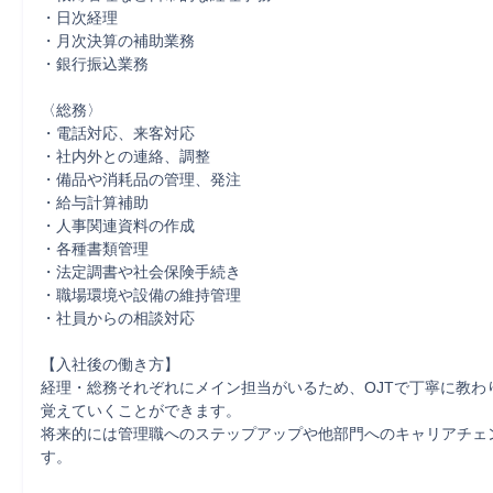
・日次経理

・月次決算の補助業務

・銀行振込業務

〈総務〉

・電話対応、来客対応

・社内外との連絡、調整

・備品や消耗品の管理、発注

・給与計算補助

・人事関連資料の作成

・各種書類管理

・法定調書や社会保険手続き

・職場環境や設備の維持管理

・社員からの相談対応

【入社後の働き方】

経理・総務それぞれにメイン担当がいるため、OJTで丁寧に教わ
覚えていくことができます。

将来的には管理職へのステップアップや他部門へのキャリアチェ
す。
