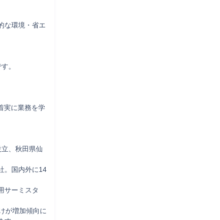
的な環境・省エ
す。

着実に業務を学
設立、秋田県仙
。国内外に14
用サーミスタ
けが増加傾向に