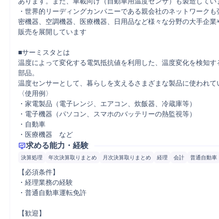
あります。また、車載向け（自動車用温度センサ）も製造していま
・世界的リーディングカンパニーである親会社のネットワークも
密機器、空調機器、医療機器、日用品など様々な分野の大手企業
販売を展開しています

■サーミスタとは

温度によって変化する電気抵抗値を利用した、温度変化を検知す
部品。

温度センサーとして、暮らしを支えるさまざまな製品に使われてい
〈使用例〉

・家電製品（電子レンジ、エアコン、炊飯器、冷蔵庫等）

・電子機器（パソコン、スマホのバッテリーの熱監視等）

・自動車

・医療機器　など
求める能力・経験
決算処理
年次決算取りまとめ
月次決算取りまとめ
経理
会計
普通自動車
【必須条件】

・経理業務の経験

・普通自動車運転免許

【歓迎】
