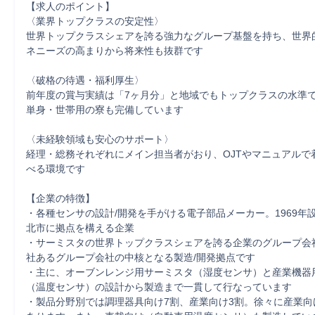
【求人のポイント】

〈業界トップクラスの安定性〉

世界トップクラスシェアを誇る強力なグループ基盤を持ち、世界
ネニーズの高まりから将来性も抜群です

〈破格の待遇・福利厚生〉

前年度の賞与実績は「7ヶ月分」と地域でもトップクラスの水準で
単身・世帯用の寮も完備しています

〈未経験領域も安心のサポート〉

経理・総務それぞれにメイン担当者がおり、OJTやマニュアルで
べる環境です

【企業の特徴】

・各種センサの設計/開発を手がける電子部品メーカー。1969年
北市に拠点を構える企業

・サーミスタの世界トップクラスシェアを誇る企業のグループ会社
社あるグループ会社の中核となる製造/開発拠点です

・主に、オーブンレンジ用サーミスタ（湿度センサ）と産業機器
（温度センサ）の設計から製造まで一貫して行なっています

・製品分野別では調理器具向け7割、産業向け3割。徐々に産業向