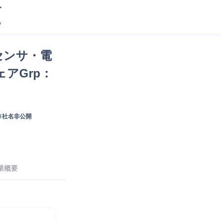
センサ・電
アGrp：
※社名非公開
業概要