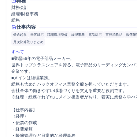
職種
財務会計
経理/財務事務
総務
仕事内容
伝票起票
来客対応
職場環境整備
経理事務
電話対応
事務消耗品
帳簿確
月次決算取りまとめ
すべて
■業歴56年の電子部品メーカー。

世界トップクラスシェアを誇る、電子部品のリーディングカンパ
企業です。

■メインは経理業務。

総務も含めたバックオフィス業務全般を担っていただきます。

会社全体の働きやすい職場づくりを支える重要な役割です。

※経理・総務それぞれにメイン担当者がおり、着実に業務を学べる
【仕事内容】

〈経理〉

・伝票の作成

・経費精算

・帳簿管理など日常的な経理事務
