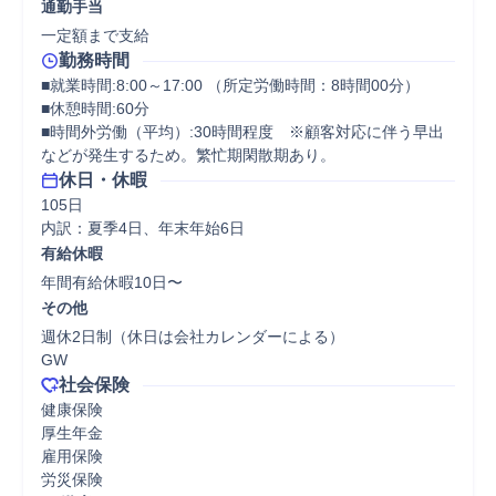
通勤手当
一定額まで支給
勤務時間
■就業時間:8:00～17:00 （所定労働時間：8時間00分）

■休憩時間:60分

■時間外労働（平均）:30時間程度　※顧客対応に伴う早出
などが発生するため。繁忙期閑散期あり。
休日・休暇
105日

内訳：夏季4日、年末年始6日
有給休暇
年間有給休暇10日〜
その他
週休2日制（休日は会社カレンダーによる）

GW
社会保険
健康保険

厚生年金

雇用保険

労災保険