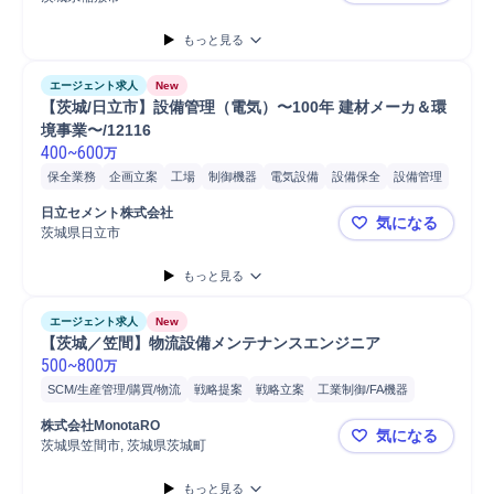
もっと見る
エージェント求人
New
【茨城/日立市】設備管理（電気）〜100年 建材メーカ＆環
境事業〜/12116
400
~
600
万
保全業務
企画立案
工場
制御機器
電気設備
設備保全
設備管理
改善案提案
改善策検討
設備保守
設備計画
施設/設備管理
日立セメント株式会社
気になる
備品/設備管理
事務
茨城県日立市
【茨城/日立
もっと見る
エージェント求人
New
【茨城／笠間】物流設備メンテナンスエンジニア
500
~
800
万
SCM/生産管理/購買/物流
戦略提案
戦略立案
工業制御/FA機器
物流/生産管理職担当
物流
メンテナンス
PLC
提案
シーケンサー
株式会社MonotaRO
気になる
YouTube
点検
設備保全
予防保全
トラブル対応
開発
センサ
茨城県笠間市, 茨城県茨城町
【茨城／笠
巡回
プログラミング
機械設備
生産計画策定
生産計画
生産設備
もっと見る