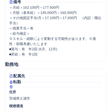
備考
＜月給＞162,100円～177,600円

＜月額（基本給）＞145,000円～160,000円

＜その他固定手当/月＞17,100円～17,600円　（内訳：職位
手当）

＜残業手当＞有

＜給与補足＞

※スキル・経験により変動する可能性があります。※適
性・前職考慮いたします

■賞与：有　年2回 (6月、12月)　

■昇給：有　年1回
勤務地
配属先
転勤
住所
茨城県土浦市
喫煙環境