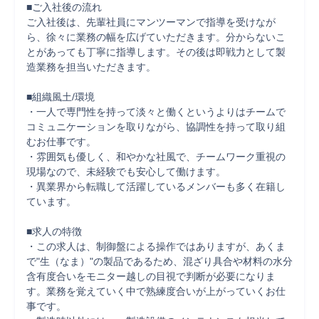
■ご入社後の流れ

ご入社後は、先輩社員にマンツーマンで指導を受けなが
ら、徐々に業務の幅を広げていただきます。分からないこ
とがあっても丁寧に指導します。その後は即戦力として製
造業務を担当いただきます。

■組織風土/環境

・一人で専門性を持って淡々と働くというよりはチームで
コミュニケーションを取りながら、協調性を持って取り組
むお仕事です。

・雰囲気も優しく、和やかな社風で、チームワーク重視の
現場なので、未経験でも安心して働けます。

・異業界から転職して活躍しているメンバーも多く在籍し
ています。

■求人の特徴

・この求人は、制御盤による操作ではありますが、あくま
で"生（なま）"の製品であるため、混ざり具合や材料の水分
含有度合いをモニター越しの目視で判断が必要になりま
す。業務を覚えていく中で熟練度合いが上がっていくお仕
事です。
