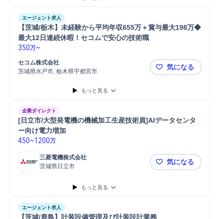
工場
工程管理
エージェント求人
【茨城/栃木】未経験から平均年収655万＋賞与最大198万◆
最大12日連続休暇！セコムで安心の技術職
350
~
万
セコム株式会社
気になる
茨城県水戸市, 栃木県宇都宮市
【茨城/栃木
もっと見る
企業ダイレクト
[日立市/大型発電機の機械加工生産技術員]AIデータセンタ
ー向け電力増加
450
~
1200
万
三菱電機株式会社
気になる
茨城県日立市
[日立市/大
もっと見る
エージェント求人
【茨城/鹿島】計装設備管理及び計装設計業務