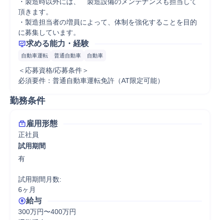
・製造時以外には、　製造設備のメンテナンスも担当して
頂きます。

・製造担当者の増員によって、体制を強化することを目的
に募集しています。
求める能力・経験
自動車運転
普通自動車
自動車
＜応募資格/応募条件＞

必須要件：普通自動車運転免許（AT限定可能）
勤務条件
雇用形態
正社員
試用期間
有

試用期間月数:

6ヶ月
給与
300万円〜400万円