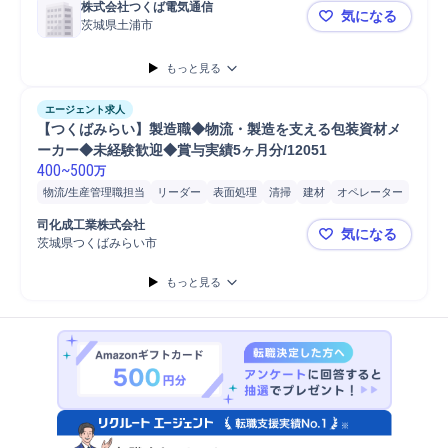
株式会社つくば電気通信
気になる
茨城県土浦市
【茨城/土
もっと見る
エージェント求人
【つくばみらい】製造職◆物流・製造を支える包装資材メ
ーカー◆未経験歓迎◆賞与実績5ヶ月分/12051
400
~
500
万
物流/生産管理職担当
リーダー
表面処理
清掃
建材
オペレーター
SCM/生産管理/購買/物流
製品
物流
梱包/包装
食品
開発
工場
司化成工業株式会社
気になる
生産技術
工程管理
トラブル対応
ライン整備
フォークリフト
茨城県つくばみらい市
【つくばみ
もっと見る