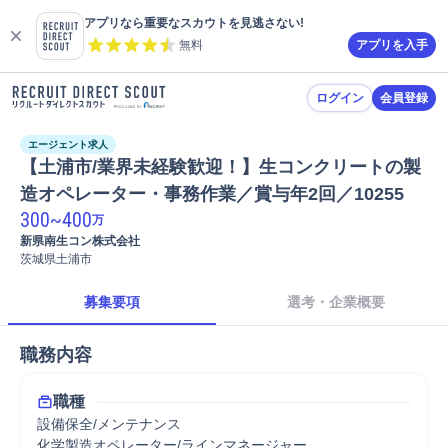
アプリなら重要なスカウトを見逃さない!
無料
アプリを入手
ログイン
会員登録
エージェント求人
【土浦市/業界未経験歓迎！】生コンクリートの製
造オペレーター・事務作業／賞与年2回／10255
300
~
400
万
新県南生コン株式会社
茨城県土浦市
募集要項
選考・企業概要
職務内容
職種
設備保全/メンテナンス
化学製造オペレーター/ラインマネージャー