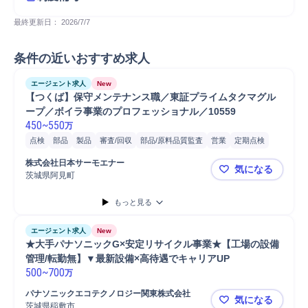
最終更新日： 
2026/7/7
条件の近いおすすめ求人
エージェント求人
New
【つくば】保守メンテナンス職／東証プライムタクマグル
ープ／ボイラ事業のプロフェッショナル／10559
450
~
550
万
点検
部品
製品
審査/回収
部品/原料品質監査
営業
定期点検
提案
メンテナンス
販売
顧客管理
清掃
トラブル対応
部品交換
株式会社日本サーモエナー
気になる
アフターフォロー
設備保守
設備点検
顧客提案
顧客折衝
茨城県阿見町
【つくば】
もっと見る
エージェント求人
New
★大手パナソニックG×安定リサイクル事業★【工場の設備
管理/転勤無】▼最新設備×高待遇でキャリアUP
500
~
700
万
パナソニックエコテクノロジー関東株式会社
気になる
茨城県稲敷市
★大手パナ