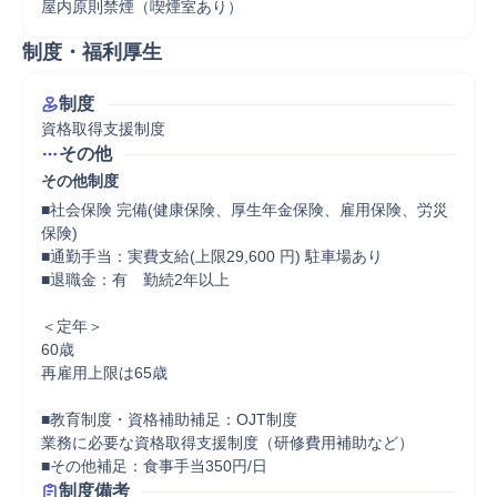
屋内原則禁煙（喫煙室あり）
制度・福利厚生
制度
資格取得支援制度
その他
その他制度
■社会保険 完備(健康保険、厚生年金保険、雇用保険、労災
保険)

■通勤手当：実費支給(上限29,600 円) 駐車場あり

■退職金：有　勤続2年以上

＜定年＞

60歳

再雇用上限は65歳

■教育制度・資格補助補足：OJT制度

業務に必要な資格取得支援制度（研修費用補助など）

■その他補足：食事手当350円/日
制度備考