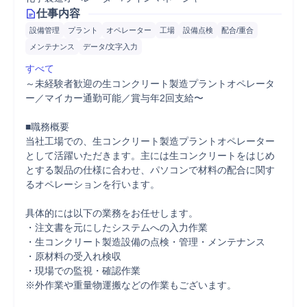
仕事内容
設備管理
プラント
オペレーター
工場
設備点検
配合/重合
メンテナンス
データ/文字入力
すべて
～未経験者歓迎の生コンクリート製造プラントオペレータ
ー／マイカー通勤可能／賞与年2回支給〜

■職務概要

当社工場での、生コンクリート製造プラントオペレーター
として活躍いただきます。主には生コンクリートをはじめ
とする製品の仕様に合わせ、パソコンで材料の配合に関す
るオペレーションを行います。

具体的には以下の業務をお任せします。

・注文書を元にしたシステムへの入力作業

・生コンクリート製造設備の点検・管理・メンテナンス

・原材料の受入れ検収

・現場での監視・確認作業

※外作業や重量物運搬などの作業もございます。
