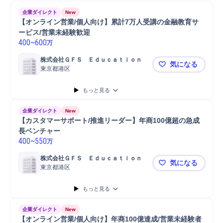
企業ダイレクト
New
【オンライン営業/個人向け】累計7万人受講の金融教育サ
ービス/営業未経験歓迎
400
~
600
万
株式会社ＧＦＳ　Ｅｄｕｃａｔｉｏｎ
気になる
東京都港区
【オンライ
もっと見る
企業ダイレクト
New
【カスタマーサポート/推進リーダー】年商100億超の急成
長ベンチャー
400
~
550
万
株式会社ＧＦＳ　Ｅｄｕｃａｔｉｏｎ
気になる
東京都港区
【カスタマ
もっと見る
企業ダイレクト
New
【オンライン営業/個人向け】年商100億達成/営業未経験者