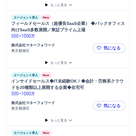
もっと見る
エージェント求人
New
フィールドセールス（超優良SaaS企業） ◆バックオフィス
向けSaaS多数展開／東証プライム上場 
500
~
1000
万
株式会社マネーフォワード
気になる
東京都港区
フィールドセ
もっと見る
エージェント求人
New
インサイドセールス◆IT未経験OK！◆会計・労務系クラウ
ドを20種類以上展開する企業◆在宅可 
500
~
1000
万
株式会社マネーフォワード
気になる
東京都港区
インサイド
もっと見る
エージェント求人
New