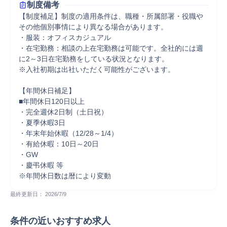
制度備考
【制度補足】制度の適用条件は、職種・所属部署・役職や
その他個別事情により異なる場合があります。

・服装：オフィスカジュアル

・在宅勤務：相談の上在宅勤務は可能です。全社的には週
に2～3日在宅勤務をしている状況となります。

※入社初期は出社いただく可能性がございます。

【年間休日補足】

■年間休日120日以上

・完全週休2日制（土日祝）

・夏季休暇3日

・年末年始休暇（12/28～1/4）

・有給休暇：10日～20日

・GW

・慶弔休暇 等

※年間休日数は暦により変動
最終更新日： 
2026/7/9
条件の近いおすすめ求人