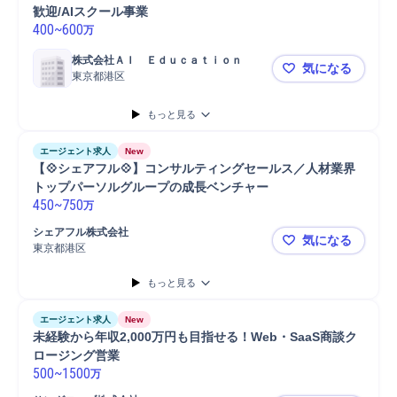
歓迎/AIスクール事業
400
~
600
万
株式会社ＡＩ　Ｅｄｕｃａｔｉｏｎ
気になる
東京都港区
【オンライン
もっと見る
エージェント求人
New
【💠シェアフル💠】コンサルティングセールス／人材業界
トップパーソルグループの成長ベンチャー
450
~
750
万
シェアフル株式会社
気になる
東京都港区
【💠シェ
もっと見る
エージェント求人
New
未経験から年収2,000万円も目指せる！Web・SaaS商談ク
ロージング営業
500
~
1500
万