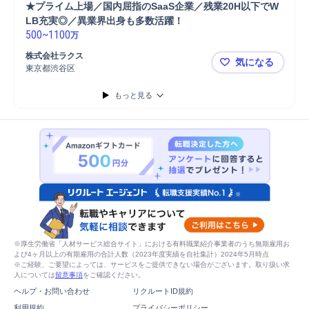
★プライム上場／国内屈指のSaaS企業／残業20H以下でW
LB充実◎／異業界出身も多数活躍！ 
500
~
1100
万
株式会社ラクス
気になる
東京都渋谷区
★プライム上
もっと見る
※厚生労働省「人材サービス総合サイト」における有料職業紹介事業者のうち無期雇用お
よび4ヶ月以上の有期雇用の合計人数（2023年度実績を自社集計）2024年5月時点
※ご経験、ご要望によっては、サービスをご提供できない場合がございます。取り扱い求
人については
留意事項
をご確認ください。
ヘルプ・お問い合わせ
リクルートID規約
利用規約
プライバシーポリシー