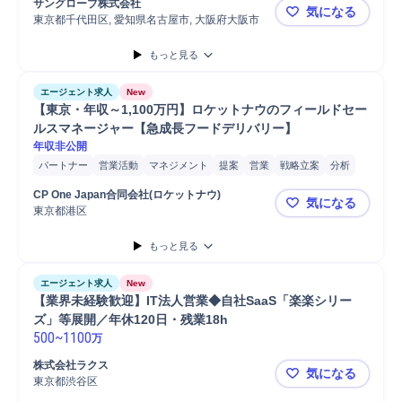
サングローブ株式会社
気になる
東京都千代田区, 愛知県名古屋市, 大阪府大阪市
未経験から年
もっと見る
エージェント求人
New
【東京・年収～1,100万円】ロケットナウのフィールドセー
ルスマネージャー【急成長フードデリバリー】
年収非公開
パートナー
営業活動
マネジメント
提案
営業
戦略立案
分析
直販営業
法人営業
開拓候補リストアップ
新規顧客開拓
CP One Japan合同会社(ロケットナウ)
気になる
新規案件開拓
提案書作成
東京都港区
【東京・年
もっと見る
エージェント求人
New
【業界未経験歓迎】IT法人営業◆自社SaaS「楽楽シリー
ズ」等展開／年休120日・残業18h 
500
~
1100
万
株式会社ラクス
気になる
東京都渋谷区
【業界未経験