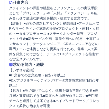
仕事内容
クライアントの課題や構想をヒアリングし、その実現手段
として「プロジェクト」や「人材」「テクノロジー」を組
み合わせて最適な解決策を構想・提案する営業です。

【詳細】 ■顧客の課題ヒアリングと構想設計■データ活用/C
RM/マーケティング施策の提案■プロジェクト・体制・人材
のトータルプロデュース ■ステークホルダー調整、プロジ
ェクト伴走■新サービス企画、事業企画への関与　★専任コ
ンサルタント、データエンジニア、CRMエンジニアなどの
専門チームと連携しながら提案を行うため、営業一人で案
件を背負うのではなく、チームでDXプロジェクトを推進す
る営業スタイルです。
求める能力・経験
【いずれか必須】

■IT業界での営業経験（目安7年以上）

■DX/デジタルマーケティング/データ業界就業経験(目安3年
以上）

【魅力】■モノ売りではなく、構想を売る営業ができる■経
営層と直接対話できる■提案の自由度が非常に高い■専門家
チームと連携して提案できる■ハイブリッドワーク／フレッ
クスで柔軟な働き方が可能
