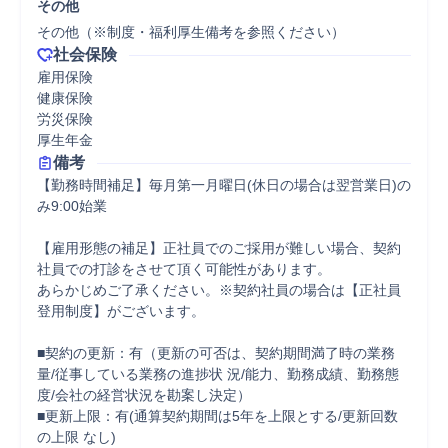
その他
その他（※制度・福利厚生備考を参照ください）
社会保険
雇用保険

健康保険

労災保険

厚生年金
備考
【勤務時間補足】毎月第一月曜日(休日の場合は翌営業日)の
み9:00始業 

【雇用形態の補足】正社員でのご採用が難しい場合、契約
社員での打診をさせて頂く可能性があります。 

あらかじめご了承ください。※契約社員の場合は【正社員
登用制度】がございます。 

■契約の更新：有（更新の可否は、契約期間満了時の業務
量/従事している業務の進捗状 況/能力、勤務成績、勤務態
度/会社の経営状況を勘案し決定）

■更新上限：有(通算契約期間は5年を上限とする/更新回数
の上限 なし) 
