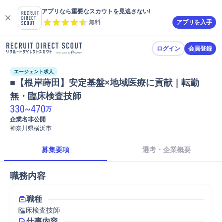
アプリなら重要なスカウトを見逃さない!
無料
アプリを入手
ログイン
会員登録
エージェント求人
■【根岸蒔田】安定基盤×地域医療に貢献｜転勤
無・臨床検査技師
330
~
470
万
企業名非公開
神奈川県横浜市
募集要項
選考・企業概要
職務内容
職種
臨床検査技師
仕事内容