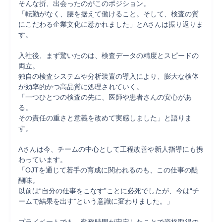
そんな折、出会ったのがこのポジション。

「転勤がなく、腰を据えて働けること。そして、検査の質
にこだわる企業文化に惹かれました」とAさんは振り返りま
す。

入社後、まず驚いたのは、検査データの精度とスピードの
両立。

独自の検査システムや分析装置の導入により、膨大な検体
が効率的かつ高品質に処理されていく。

「一つひとつの検査の先に、医師や患者さんの安心があ
る。

その責任の重さと意義を改めて実感しました」と語りま
す。

Aさんは今、チームの中心として工程改善や新人指導にも携
わっています。

「OJTを通じて若手の育成に関われるのも、この仕事の醍
醐味。

以前は“自分の仕事をこなす”ことに必死でしたが、今は“チ
ームで結果を出す”という意識に変わりました。」
