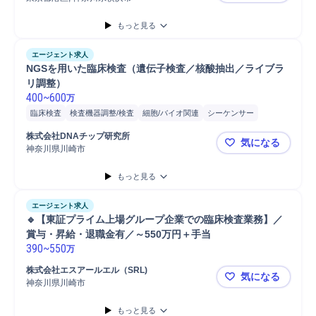
もっと見る
エージェント求人
NGSを用いた臨床検査（遺伝子検査／核酸抽出／ライブラ
リ調整）
400
~
600
万
臨床検査
検査機器調整/検査
細胞/バイオ関連
シーケンサー
次世代シーケンサー
バイオ医薬品品質管理
PCR
株式会社DNAチップ研究所
気になる
神奈川県川崎市
NGSを用
もっと見る
エージェント求人
🔹【東証プライム上場グループ企業での臨床検査業務】／
賞与・昇給・退職金有／～550万円＋手当
390
~
550
万
株式会社エスアールエル（SRL)
気になる
神奈川県川崎市
🔹【東証
もっと見る