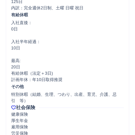
125日

内訳：完全週休2日制、土曜 日曜 祝日
有給休暇
入社直後：

0日

入社半年経過：

10日

最高:

20日

有給休暇（法定＋3日)

計画年休：年10日取得推奨
その他
特別休暇（結婚、生理、つわり、出産、育児、介護、忌
引　等）
社会保険
健康保険

厚生年金

雇用保険

労災保険