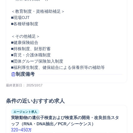
＜教育制度・資格補助補足＞

■現場OJT

■各種研修制度

＜その他補足＞

■健康保険組合

■持株制度、財形貯蓄

■育児・介護休職制度

■団体グループ保険加入制度

■福利厚生制度、健保組合による保養所等の補助等
制度備考
最終更新日： 
2025/10/17
条件の近いおすすめ求人
エージェント求人
実験動物の遺伝子検査および検査系の開発・改良担当スタ
ッフ（RNA・DNA抽出／PCR／シーケンス）
320
~
450
万