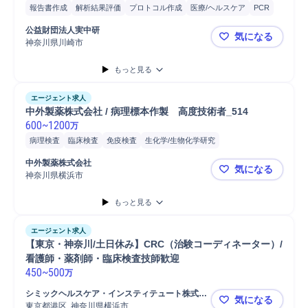
報告書作成
解析結果評価
プロトコル作成
医療/ヘルスケア
PCR
遺伝子工学研究開発
シーケンサー
次世代シーケンサー
公益財団法人実中研
気になる
検査機器調整/検査
臨床検査
病理検査
神奈川県川崎市
実験動物の
もっと見る
エージェント求人
中外製薬株式会社 / 病理標本作製　高度技術者_514
600
~
1200
万
病理検査
臨床検査
免疫検査
生化学/生物化学研究
バイオエンジニアリング研究開発
中外製薬株式会社
気になる
神奈川県横浜市
中外製薬株式
もっと見る
エージェント求人
【東京・神奈川/土日休み】CRC（治験コーディネーター）/
看護師・薬剤師・臨床検査技師歓迎
450
~
500
万
シミックヘルスケア・インスティテュート株式会
気になる
社
東京都港区, 神奈川県横浜市
【東京・神