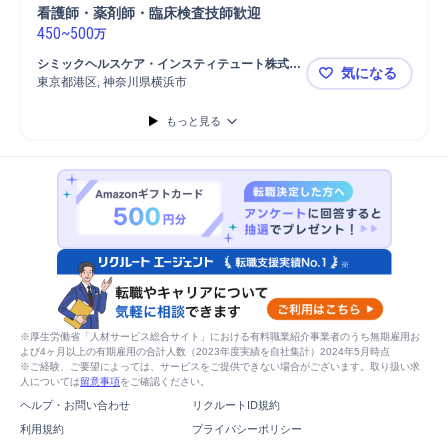
看護師・薬剤師・臨床検査技師歓迎
450
~
500
万
シミックヘルスケア・インスティテュート株式会
気になる
社
東京都港区, 神奈川県横浜市
【東京・神
もっと見る
※厚生労働省「人材サービス総合サイト」における有料職業紹介事業者のうち無期雇用お
よび4ヶ月以上の有期雇用の合計人数（2023年度実績を自社集計）2024年5月時点
※ご経験、ご要望によっては、サービスをご提供できない場合がございます。取り扱い求
人については
留意事項
をご確認ください。
ヘルプ・お問い合わせ
リクルートID規約
利用規約
プライバシーポリシー