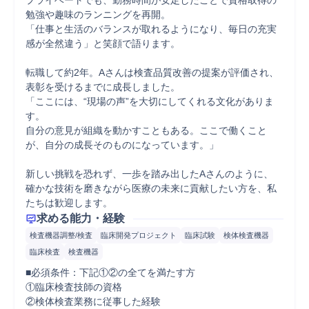
プライベートでも、勤務時間が安定したことで資格取得の
勉強や趣味のランニングを再開。

「仕事と生活のバランスが取れるようになり、毎日の充実
感が全然違う」と笑顔で語ります。

転職して約2年。Aさんは検査品質改善の提案が評価され、
表彰を受けるまでに成長しました。

「ここには、“現場の声”を大切にしてくれる文化がありま
す。

自分の意見が組織を動かすこともある。ここで働くこと
が、自分の成長そのものになっています。」

新しい挑戦を恐れず、一歩を踏み出したAさんのように、

確かな技術を磨きながら医療の未来に貢献したい方を、私
たちは歓迎します。
求める能力・経験
検査機器調整/検査
臨床開発プロジェクト
臨床試験
検体検査機器
臨床検査
検査機器
■必須条件：下記①②の全てを満たす方

①臨床検査技師の資格

②検体検査業務に従事した経験
