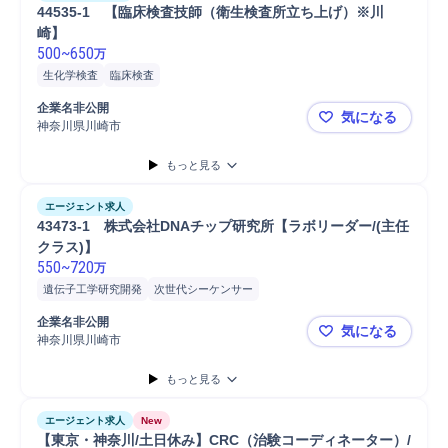
44535-1　【臨床検査技師（衛生検査所立ち上げ）※川
崎】
500
~
650
万
生化学検査
臨床検査
企業名非公開
気になる
神奈川県川崎市
44535-
もっと見る
エージェント求人
43473-1　株式会社DNAチップ研究所【ラボリーダー/(主任
クラス)】
550
~
720
万
遺伝子工学研究開発
次世代シーケンサー
企業名非公開
気になる
神奈川県川崎市
43473-
もっと見る
エージェント求人
New
【東京・神奈川/土日休み】CRC（治験コーディネーター）/