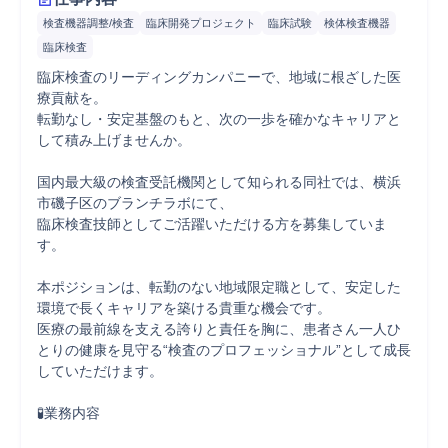
検査機器調整/検査
臨床開発プロジェクト
臨床試験
検体検査機器
臨床検査
臨床検査のリーディングカンパニーで、地域に根ざした医
療貢献を。

転勤なし・安定基盤のもと、次の一歩を確かなキャリアと
して積み上げませんか。

国内最大級の検査受託機関として知られる同社では、横浜
市磯子区のブランチラボにて、

臨床検査技師としてご活躍いただける方を募集していま
す。

本ポジションは、転勤のない地域限定職として、安定した
環境で長くキャリアを築ける貴重な機会です。

医療の最前線を支える誇りと責任を胸に、患者さん一人ひ
とりの健康を見守る“検査のプロフェッショナル”として成長
していただけます。

🧪業務内容
