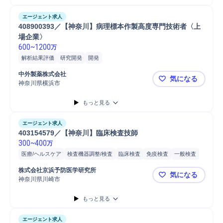
エージェント求人
408900393／【神奈川】病理標本作製高度専門技術者〈上
場企業〉
600
~
1200
万
解析結果評価
研究開発
開発
中外製薬株式会社
気になる
神奈川県横浜市
408900
もっと見る
エージェント求人
403154579／【神奈川】臨床検査技師
300
~
400
万
医療/ヘルスケア
検査機器調整/検査
臨床検査
免疫検査
一般検査
病理検査
採血
株式会社京浜予防医学研究所
気になる
神奈川県川崎市
403154
もっと見る
エージェント求人