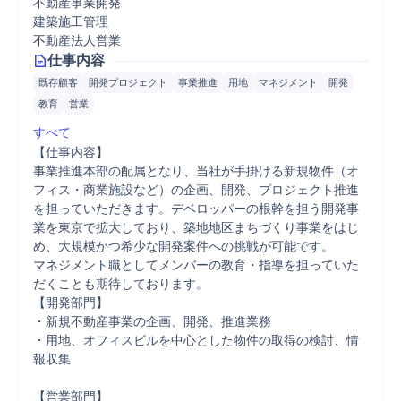
不動産事業開発
建築施工管理
不動産法人営業
仕事内容
既存顧客
開発プロジェクト
事業推進
用地
マネジメント
開発
教育
営業
すべて
【仕事内容】

事業推進本部の配属となり、当社が手掛ける新規物件（オ
フィス・商業施設など）の企画、開発、プロジェクト推進
を担っていただきます。デベロッパーの根幹を担う開発事
業を東京で拡大しており、築地地区まちづくり事業をはじ
め、大規模かつ希少な開発案件への挑戦が可能です。

マネジメント職としてメンバーの教育・指導を担っていた
だくことも期待しております。

【開発部門】

・新規不動産事業の企画、開発、推進業務

・用地、オフィスビルを中心とした物件の取得の検討、情
報収集

【営業部門】
