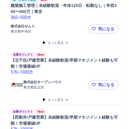
建築施工管理｜未経験歓迎・年休125日・転勤なし｜年収3
60〜500万｜東京
360
~
500
万
株式会社せんり
気になる
東京都中央区
建築施工管理
もっと見る
企業ダイレクト
New
【北千住/戸建営業】未経験歓迎/早期マネジメント経験も可
能！市場価値UP
576
~
1000
万
株式会社オープンハウス
気になる
東京都足立区
【北千住/
もっと見る
企業ダイレクト
New
【西新井/戸建営業】未経験歓迎/早期マネジメント経験も可
能！市場価値UP