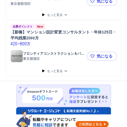
気になる
Microsoft Word
携帯電話/PC/PC周辺機器
PC/Web
PC
戸建
東京都新宿区
【新宿／建
もっと見る
企業ダイレクト
New
【新橋】マンション設計変更コンサルタント・年休125日・
平均残業20H/月
420
~
800
万
フロンティアコンストラクション＆パー
気になる
トナーズ株式会社
東京都港区
【新橋】マン
もっと見る