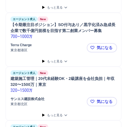
もっと見る
エージェント求人
New
【今期最注目ポジション】SO付与あり／黒字化済み急成長
企業で数千億円規模を目指す第二創業メンバー募集
700
~
1000
万
Terra Charge
気になる
東京都港区
【今期最注
もっと見る
エージェント求人
New
建築施工管理｜20代未経験OK・2級講座を会社負担｜年収
320〜1500万｜東京
320
~
1500
万
サンエス建設株式会社
気になる
東京都北区
建築施工管理
もっと見る
エージェント求人
New