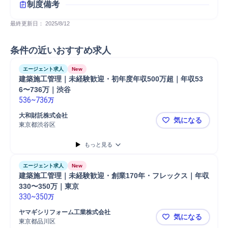
制度備考
最終更新日： 
2025/8/12
条件の近いおすすめ求人
エージェント求人
New
建築施工管理｜未経験歓迎・初年度年収500万超｜年収53
6〜736万｜渋谷
536
~
736
万
大和財託株式会社
気になる
東京都渋谷区
建築施工管理
もっと見る
エージェント求人
New
建築施工管理｜未経験歓迎・創業170年・フレックス｜年収
330〜350万｜東京
330
~
350
万
ヤマギシリフォーム工業株式会社
気になる
東京都品川区
建築施工管理