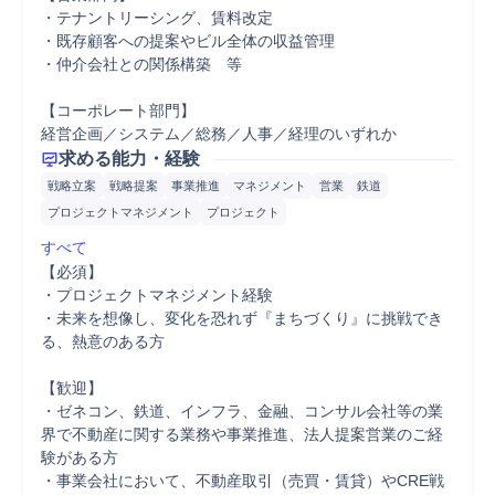
・テナントリーシング、賃料改定

・既存顧客への提案やビル全体の収益管理

・仲介会社との関係構築　等

【コーポレート部門】

経営企画／システム／総務／人事／経理のいずれか
求める能力・経験
戦略立案
戦略提案
事業推進
マネジメント
営業
鉄道
プロジェクトマネジメント
プロジェクト
すべて
【必須】

・プロジェクトマネジメント経験

・未来を想像し、変化を恐れず『まちづくり』に挑戦でき
る、熱意のある方

【歓迎】

・ゼネコン、鉄道、インフラ、金融、コンサル会社等の業
界で不動産に関する業務や事業推進、法人提案営業のご経
験がある方

・事業会社において、不動産取引（売買・賃貸）やCRE戦