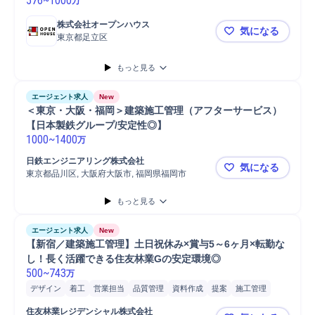
576
~
1000
万
株式会社オープンハウス
気になる
東京都足立区
【西新井/
もっと見る
エージェント求人
New
＜東京・大阪・福岡＞建築施工管理（アフターサービス）
【日本製鉄グループ/安定性◎】
1000
~
1400
万
日鉄エンジニアリング株式会社
気になる
東京都品川区, 大阪府大阪市, 福岡県福岡市
＜東京・大
もっと見る
エージェント求人
New
【新宿／建築施工管理】土日祝休み×賞与5～6ヶ月×転勤な
し！長く活躍できる住友林業Gの安定環境◎
500
~
743
万
デザイン
着工
営業担当
品質管理
資料作成
提案
施工管理
担当者
問い合わせ対応
営業
竣工
Microsoft Excel
住友林業レジデンシャル株式会社