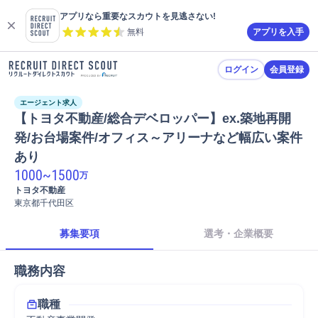
アプリなら重要なスカウトを見逃さない!
無料
アプリを入手
ログイン
会員登録
エージェント求人
【トヨタ不動産/総合デベロッパー】ex.築地再開
発/お台場案件/オフィス～アリーナなど幅広い案件
あり
1000
~
1500
万
トヨタ不動産
東京都千代田区
募集要項
選考・企業概要
職務内容
職種