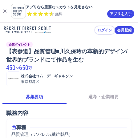
アプリなら重要なスカウトを見逃さない!
無料
アプリを入手
ログイン
会員登録
企業ダイレクト
【表参道】品質管理■川久保玲の革新的デザイン/
世界的ブランドにて作品を生む
450
~
650
万
株式会社コム　デ　ギャルソン
東京都港区
募集要項
選考・企業概要
職務内容
職種
品質管理（アパレル/繊維製品）