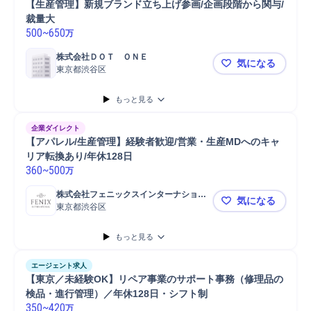
【生産管理】新規ブランド立ち上げ参画/企画段階から関与/
裁量大
500
~
650
万
株式会社ＤＯＴ　ＯＮＥ
気になる
東京都渋谷区
【生産管理
もっと見る
企業ダイレクト
【アパレル/生産管理】経験者歓迎/営業・生産MDへのキャ
リア転換あり/年休128日
360
~
500
万
株式会社フェニックスインターナショナ
気になる
ル
東京都渋谷区
【アパレル/
もっと見る
エージェント求人
【東京／未経験OK】リペア事業のサポート事務（修理品の
検品・進行管理）／年休128日・シフト制
350
~
420
万