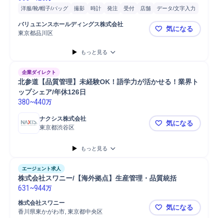
洋服/靴/帽子/バッグ
撮影
時計
発注
受付
店舗
データ/文字入力
ジュエリー/時計/高級品
バッグ
PC/Web
PC
スケジュール管理
バリュエンスホールディングス株式会社
気になる
納期調整
携帯電話/PC/PC周辺機器
装飾品
東京都品川区
【東京／未
もっと見る
企業ダイレクト
北参道【品質管理】未経験OK！語学力が活かせる！業界ト
ップシェア/年休126日
380
~
440
万
ナクシス株式会社
気になる
東京都渋谷区
北参道【品
もっと見る
エージェント求人
株式会社スワニー/【海外拠点】生産管理・品質統括
631
~
944
万
株式会社スワニー
気になる
香川県東かがわ市, 東京都中央区
株式会社ス