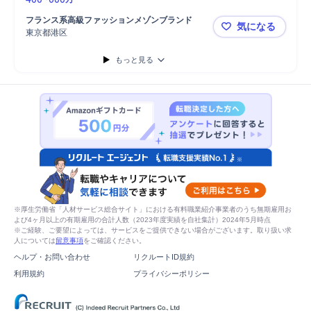
フランス系高級ファッションメゾンブランド
気になる
東京都港区
After-Sales
もっと見る
※厚生労働省「人材サービス総合サイト」における有料職業紹介事業者のうち無期雇用お
よび4ヶ月以上の有期雇用の合計人数（2023年度実績を自社集計）2024年5月時点
※ご経験、ご要望によっては、サービスをご提供できない場合がございます。取り扱い求
人については
留意事項
をご確認ください。
ヘルプ・お問い合わせ
リクルートID規約
利用規約
プライバシーポリシー