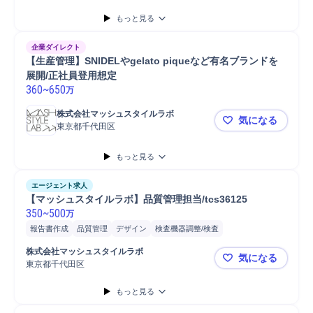
もっと見る
企業ダイレクト
【生産管理】SNIDELやgelato piqueなど有名ブランドを
展開/正社員登用想定
360
~
650
万
株式会社マッシュスタイルラボ
気になる
東京都千代田区
【生産管理】S
もっと見る
エージェント求人
【マッシュスタイルラボ】品質管理担当/tcs36125
350
~
500
万
報告書作成
品質管理
デザイン
検査機器調整/検査
インシデント対応
組織変更
マネジメント
進捗管理
分析
製品
株式会社マッシュスタイルラボ
気になる
繊維
製品品質管理
東京都千代田区
【マッシュス
もっと見る