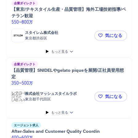
企業ダイレクト
【東京/テキスタイル生産・品質管理】海外工場技術指導/ベ
テラン歓迎
550
~
800
万
スタイレム株式会社
気になる
東京都渋谷区
【東京/テ
もっと見る
企業ダイレクト
【品質管理】SNIDELやgelato piqueを展開/正社員登用想
定
350
~
500
万
株式会社マッシュスタイルラボ
気になる
東京都千代田区
【品質管理】S
もっと見る
エージェント求人
After-Sales and Customer Quality Coordin
400
~
600
万