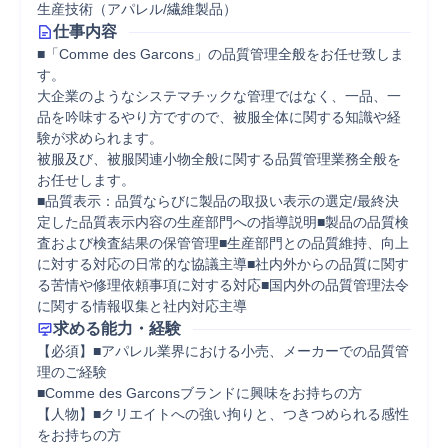
生産技術（アパレル/繊維製品）
仕事内容
■「Comme des Garcons」の品質管理全般をお任せ致しま
す。

大企業のようなシステマチックな管理ではなく、一品、一
品を吟味するやり方ですので、被服全体に関する知識や経
験が求められます。

被服及び、被服関連小物全般に関する品質管理業務全般を
お任せします。

■品質表示：品質ならびに製品の取扱い表示の選定/最終決
定した品質表示内容の生産部門への指導説明■製品の品質検
査および検査結果の保管管理■生産部門との品質維持、向上
に対する対応の日常的な協議主導■社内外からの品質に関す
る苦情や修理依頼事項に対する対応■国内外の品質管理法令
に関する情報収集と社内対応主導
求める能力・経験
【必須】■アパレル業界における小売、メーカーでの品質管
理のご経験

■Comme des Garconsブランドに興味をお持ちの方

【人物】■クリエイトへの強い拘りと、つきつめられる感性
をお持ちの方
