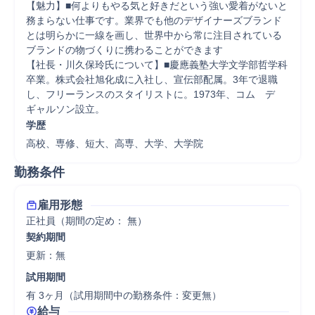
【魅力】■何よりもやる気と好きだという強い愛着がないと
務まらない仕事です。業界でも他のデザイナーズブランド
とは明らかに一線を画し、世界中から常に注目されている
ブランドの物づくりに携わることができます

【社長・川久保玲氏について】■慶應義塾大学文学部哲学科
卒業。株式会社旭化成に入社し、宣伝部配属。3年で退職
し、フリーランスのスタイリストに。1973年、コム　デ　
ギャルソン設立。
学歴
高校、専修、短大、高専、大学、大学院
勤務条件
雇用形態
正社員（期間の定め： 無）
契約期間
更新：無 
試用期間
有 3ヶ月（試用期間中の勤務条件：変更無）
給与