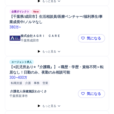
もっと見る
企業ダイレクト
New
【千葉県/成田市】生活相談員/医療ベンチャー/福利厚生/事
業成長中/ノルマなし
380
~
万
株式会社ＡＧＲＩ　ＣＡＲＥ
気になる
千葉県成田市
【千葉県/成
もっと見る
エージェント求人
【⭐️託児所あり⭐️『介護職』】＜職歴・学歴・資格不問＞転
居なし！日勤のみ、夜勤のみ相談可能
300
~
400
万
転職支援
介護
事務
営業
 介護老人保健施設わかくさ
気になる
千葉県富津市
【⭐️託児
もっと見る