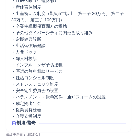
・LDH休暇（生理休暇）

・産休育休制度

・出産祝い金制度（勤続5年以上、第一子 20万円、 第二子 
30万円、 第三子 100万円）

・企業主導型保育園との提携

・その他ダイバーシティに関わる取り組み

・定期健康診断

・生活習慣病健診

・人間ドック

・婦人科検診

・インフルエンザ予防接種

・医師の無料相談サービス

・妊活コンシェル制度

・ストレスチェック制度

・安全衛生委員会の設置

・ハラスメント・緊急案件・通知フォームの設置

・確定拠出年金

・従業員持株会

・介護支援制度
制度備考
最終更新日： 
2025/9/8