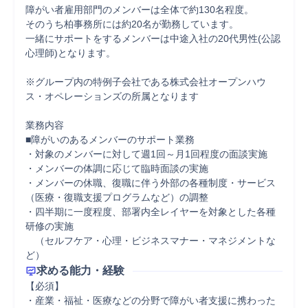
障がい者雇用部門のメンバーは全体で約130名程度。

そのうち柏事務所には約20名が勤務しています。

一緒にサポートをするメンバーは中途入社の20代男性(公認
心理師)となります。

※グループ内の特例子会社である株式会社オープンハウ
ス・オペレーションズの所属となります

業務内容

■障がいのあるメンバーのサポート業務

・対象のメンバーに対して週1回～月1回程度の面談実施

・メンバーの体調に応じて臨時面談の実施

・メンバーの休職、復職に伴う外部の各種制度・サービス
（医療・復職支援プログラムなど）の調整

・四半期に一度程度、部署内全レイヤーを対象とした各種
研修の実施

　（セルフケア・心理・ビジネスマナー・マネジメントな
ど）
求める能力・経験
【必須】

・産業・福祉・医療などの分野で障がい者支援に携わった