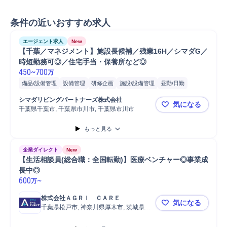
条件の近いおすすめ求人
エージェント求人
New
【千葉／マネジメント】施設長候補／残業16H／シマダG／
時短勤務可◎／住宅手当・保養所など◎
450
~
700
万
備品/設備管理
設備管理
研修企画
施設/設備管理
昼勤/日勤
デザイン
事務
ホテル
収支管理
介護
施設管理/保全
施設管理
シマダリビングパートナーズ株式会社
気になる
夜勤
スタッフ
業務設計
有料老人ホーム
建物デザイン
千葉県千葉市, 千葉県市川市, 千葉県市川市
【千葉／マ
介護福祉対象 自立高齢者
介護福祉対象 要介護軽度
もっと見る
介護福祉対象 要介護重度
企業ダイレクト
New
【生活相談員(総合職：全国転勤)】医療ベンチャー◎事業成
長中◎
600
~
万
株式会社ＡＧＲＩ　ＣＡＲＥ
気になる
千葉県松戸市, 神奈川県厚木市, 茨城県日
【生活相談
立市