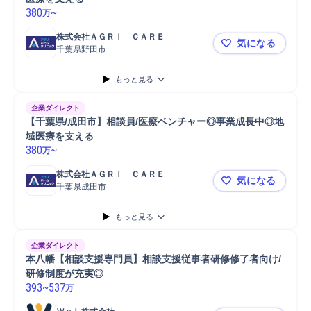
380
~
万
株式会社ＡＧＲＩ　ＣＡＲＥ
気になる
千葉県野田市
【千葉/野
もっと見る
企業ダイレクト
【千葉県/成田市】相談員/医療ベンチャー◎事業成長中◎地
域医療を支える
380
~
万
株式会社ＡＧＲＩ　ＣＡＲＥ
気になる
千葉県成田市
【千葉県/
もっと見る
企業ダイレクト
本八幡【相談支援専門員】相談支援従事者研修修了者向け/
研修制度が充実◎
393
~
537
万