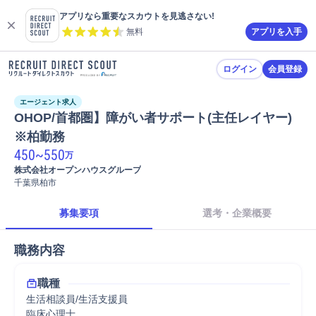
アプリなら重要なスカウトを見逃さない!
無料
アプリを入手
ログイン
会員登録
エージェント求人
OHOP/首都圏】障がい者サポート(主任レイヤー)
※柏勤務
450
~
550
万
株式会社オープンハウスグループ
千葉県柏市
募集要項
選考・企業概要
職務内容
職種
生活相談員/生活支援員
臨床心理士