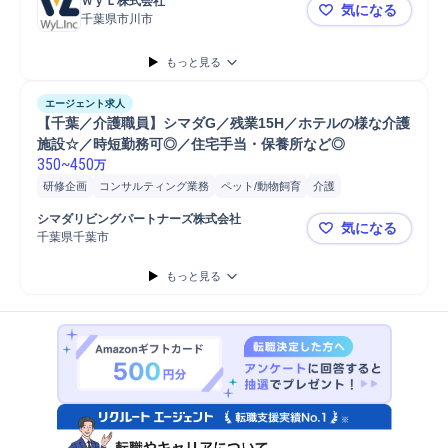
ＷｙＬ株式会社
気になる
千葉県市川市
本八幡【相
もっと見る
エージェント求人
【千葉／介護職員】シマダG／残業15H／ホテルの様な介護
施設☆／時短勤務可◎／住宅手当・保養所など◎
350
~
450
万
研修企画
コンサルティング業務
ペット/動物飼育
介護
マネジメント
デイサービス
入浴介助
スタッフ
ヒアリング
シマダリビングパートナーズ株式会社
気になる
排泄介助
人事
事故対応
おむつ交換
運動
巡回
救急
ゲーム
千葉県千葉市
【千葉／介
食事介助
海外研修
訪問介護
イベント企画
研修実施
もっと見る