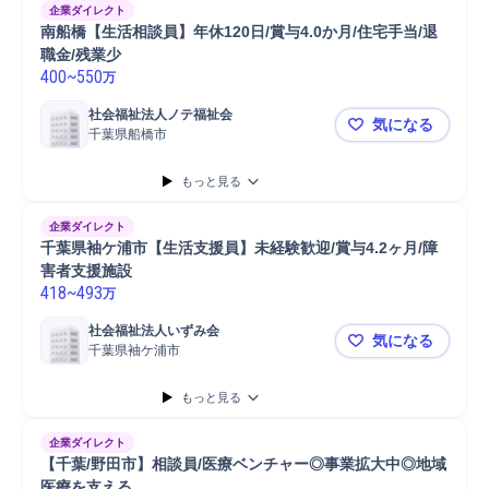
企業ダイレクト
南船橋【生活相談員】年休120日/賞与4.0か月/住宅手当/退
職金/残業少
400
~
550
万
社会福祉法人ノテ福祉会
気になる
千葉県船橋市
南船橋【生活
もっと見る
企業ダイレクト
千葉県袖ケ浦市【生活支援員】未経験歓迎/賞与4.2ヶ月/障
害者支援施設
418
~
493
万
社会福祉法人いずみ会
気になる
千葉県袖ケ浦市
千葉県袖ケ浦
もっと見る
企業ダイレクト
【千葉/野田市】相談員/医療ベンチャー◎事業拡大中◎地域
医療を支える