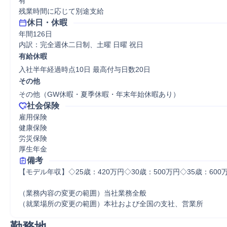
有

残業時間に応じて別途支給
休日・休暇
年間126日

内訳：完全週休二日制、土曜 日曜 祝日
有給休暇
入社半年経過時点10日 最高付与日数20日
その他
その他（GW休暇・夏季休暇・年末年始休暇あり）
社会保険
雇用保険

健康保険

労災保険

厚生年金
備考
【モデル年収】◇25歳：420万円◇30歳：500万円◇35歳：600万
（業務内容の変更の範囲）当社業務全般 

（就業場所の変更の範囲）本社および全国の支社、営業所
勤務地