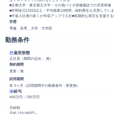
■京都大学・東京都立大学・その他バイオ研修施設での充実研修

■年間休日120日以上・平均残業10時間、福利厚生も充実していま
■中途入社者の多くが年収アップで入社■長期的な就労を支援する
学歴
専修、高専、大学、大学院
勤務条件
雇用形態
正社員（期間の定め： 無）
契約期間
更新：無 
試用期間
有 3ヶ月（試用期間中の勤務条件：変更無）
給与
400万円～700万円

月給制

月給 210,000円～
