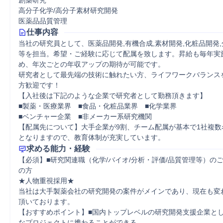
創薬研究
高分子化学/高分子素材研究開発
医薬品品質管理
仕事内容
当社の研究員として、医薬品開発,有機合成,素材開発,化粧品開発
等を担当。希望・ご経験に応じて配属を致します。昇給も毎年実
め、年次ごとの年収アップの期待が可能です。

研究者として最先端の技術に触れたい方、ライフワークバランス
方歓迎です！ 

【入社後は下記のような企業で研究者として勤務頂きます】

■製薬・医療業界　■食品・化粧品業界　■化学業界

■ベンチャー企業　■非メーカー系研究機関

【配属先について】大手企業が9割、チーム配属が基本で1社複数名
となりますので、教育体制が充実しています。
求める能力・経験
【必須】■研究関連職（化学/バイオ/分析・評価/品質管理等）の
の方

★人物重視採用★

当社は大手製薬会社の研究開発の案件がメインであり、現在も変
頂いております。

【おすすめポイント】■国内トップレベルの研究開発支援企業と
なプロジェクトに携わることができる
