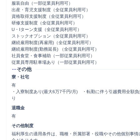
服装自由（一部従業員利用可）

出産・育児支援制度（全従業員利用可）

資格取得支援制度（全従業員利用可）

研修支援制度（全従業員利用可）

U・Iターン支援（全従業員利用可）

ストックオプション（全従業員利用可）

継続雇用制度(再雇用)（全従業員利用可）

継続雇用制度(勤務延長) （全従業員利用可）

社員食堂・食事補助（一部従業員利用可）

従業員専用駐車場あり（一部従業員利用可）
その他
寮・社宅
有

・入寮制度あり(最大6万7千円/月)　・転勤に伴う引越費用全額
り
退職金
有
その他制度
福利厚生の適用条件は、職種・所属部署・役職やその他個別事情