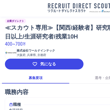
企業ダイレクト
≪スカウト専用≫【関西/経験者】研究職
日以上/生涯研究者/残業10H
400
~
700
万
株式会社ワールドインテック
大阪府, 兵庫県, 京都府
気になる
募集要項
選考・企
職務内容
職種