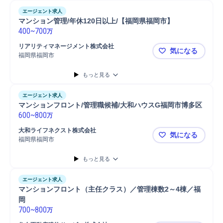
エージェント求人
マンション管理/年休120日以上/【福岡県福岡市】
400
~
700
万
リアリティマネージメント株式会社
気になる
福岡県福岡市
マンション管
もっと見る
エージェント求人
マンションフロント/管理職候補/大和ハウスG福岡市博多区
600
~
800
万
大和ライフネクスト株式会社
気になる
福岡県福岡市
マンション
もっと見る
エージェント求人
マンションフロント（主任クラス）／管理棟数2～4棟／福
岡
700
~
800
万