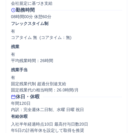
会社規定に基づき支給
勤務時間
08時間00分 休憩60分
フレックスタイム制
有

コアタイム 無  (コアタイム：無)
残業
有

平均残業時間：26時間
残業手当
有

固定残業代制 超過分別途支給

固定残業代の相当時間：26.0時間/月
休日・休暇
年間120日

内訳：完全週休二日制、水曜 日曜 祝日
有給休暇
入社半年経過時点10日 最高付与日数20日

年5日の計画年休を設定して取得を推奨