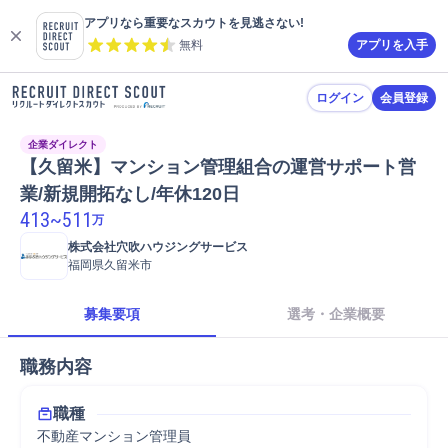
アプリなら重要なスカウトを見逃さない!
無料
アプリを入手
ログイン
会員登録
企業ダイレクト
【久留米】マンション管理組合の運営サポート営
業/新規開拓なし/年休120日
413
~
511
万
株式会社穴吹ハウジングサービス
福岡県久留米市
募集要項
選考・企業概要
職務内容
職種
不動産マンション管理員