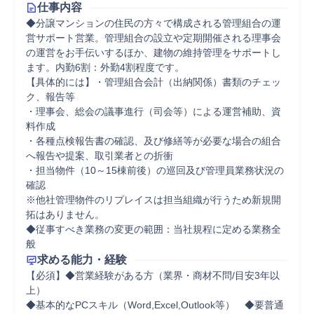
仕事内容
◆分譲マンションの住民の方々で構成される管理組合の運
営サポート営業。管理組合の設立や定期開催される理事会
の運営をお手伝いするほか、建物の維持管理をサポートし
ます。内勤6割：外勤4割程度です。

【具体的には】・管理組合会計（出納関係）書類のチェッ
ク、報告等 

・理事会、総会の議事進行（司会等）による運営補助、資
料作成 

・各種点検報告書の確認、及び修繕等が必要な場合の組合
へ報告や提案、取引業者との折衝 

・担当物件（10～15棟前後）の巡回及び管理員業務状況の
確認 

※他社管理物件のリプレイスは担当組織が行うため新規開
拓はありません。 

◆従事すべき業務の変更の範囲：当社規程に定める業務全
般
求める能力・経験
【必須】◆営業経験がある方（業界・商材不問/目安3年以
上）

◆基本的なPCスキル（Word,Excel,Outlook等）　◆要普通