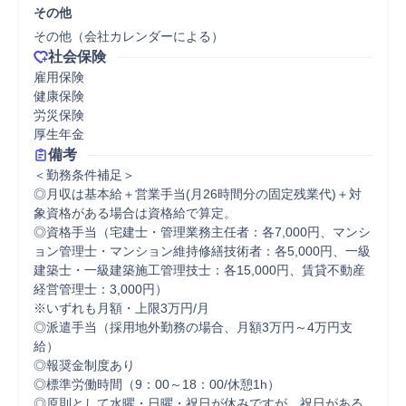
その他
その他（会社カレンダーによる）
社会保険
雇用保険

健康保険

労災保険

厚生年金
備考
＜勤務条件補足＞ 

◎月収は基本給＋営業手当(月26時間分の固定残業代)＋対
象資格がある場合は資格給で算定。

◎資格手当（宅建士・管理業務主任者：各7,000円、マンシ
ョン管理士・マンション維持修繕技術者：各5,000円、一級
建築士・一級建築施工管理技士：各15,000円、賃貸不動産
経営管理士：3,000円）

※いずれも月額・上限3万円/月 

◎派遣手当（採用地外勤務の場合、月額3万円～4万円支
給）

◎報奨金制度あり

◎標準労働時間（9：00～18：00/休憩1h）

◎原則として水曜・日曜・祝日が休みですが、祝日がある