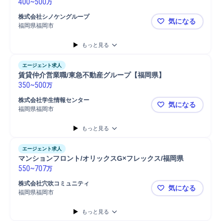
400
~
500
万
株式会社シノケングループ
気になる
福岡県福岡市
【賃貸管理】
もっと見る
エージェント求人
賃貸仲介営業職/東急不動産グループ【福岡県】
350
~
500
万
株式会社学生情報センター
気になる
福岡県福岡市
賃貸仲介営
もっと見る
エージェント求人
マンションフロント/オリックスG×フレックス/福岡県
550
~
707
万
株式会社穴吹コミュニティ
気になる
福岡県福岡市
マンションフ
もっと見る