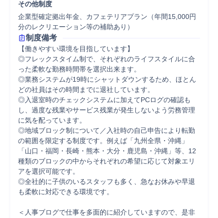
その他制度
企業型確定拠出年金、カフェテリアプラン（年間15,000円
分のレクリエーション等の補助あり）
制度備考
【働きやすい環境を目指しています】

◎フレックスタイム制で、それぞれのライフスタイルに合
った柔軟な勤務時間帯を選択出来ます。

◎業務システムが19時にシャットダウンするため、ほとん
どの社員はその時間までに退社しています。

◎入退室時のチェックシステムに加えてPCログの確認も
し、過度な残業やサービス残業が発生しないよう労務管理
に気を配っています。

◎地域ブロック制について／入社時の自己申告により転勤
の範囲を限定する制度です。例えば「九州全県・沖縄」
「山口・福岡・長崎・熊本・大分・鹿児島・沖縄」等、12
種類のブロックの中からそれぞれの希望に応じて対象エリ
アを選択可能です。 

◎全社的に子供のいるスタッフも多く、急なお休みや早退
も柔軟に対応できる環境です。

＜人事ブログで仕事を多面的に紹介していますので、是非