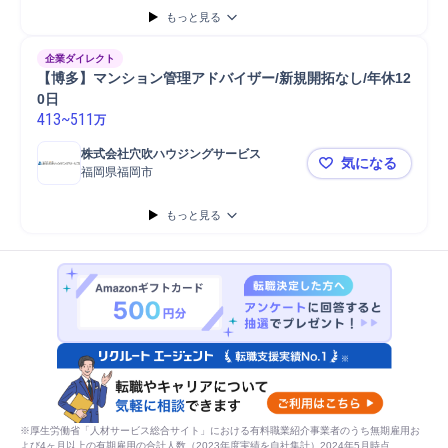
もっと見る
企業ダイレクト
【博多】マンション管理アドバイザー/新規開拓なし/年休12
0日
413
~
511
万
株式会社穴吹ハウジングサービス
気になる
福岡県福岡市
【博多】マン
もっと見る
※厚生労働省「人材サービス総合サイト」における有料職業紹介事業者のうち無期雇用お
よび4ヶ月以上の有期雇用の合計人数（2023年度実績を自社集計）2024年5月時点