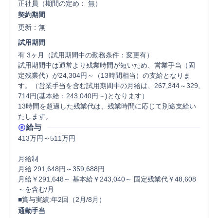
正社員（期間の定め： 無）
契約期間
更新：無 
試用期間
有 3ヶ月（試用期間中の勤務条件：変更有）

試用期間中は通常より残業時間が短いため、営業手当（固
定残業代）が24,304円～（13時間相当）の支給となりま
す。（営業手当を含む試用期間中の月給は、267,344～329,
714円(基本給：243,040円～)となります）

13時間を超過した残業代は、残業時間に応じて別途支給い
たします。
給与
413万円～511万円

月給制

月給 291,648円～359,688円

月給￥291,648～ 基本給￥243,040～ 固定残業代￥48,608
～を含む/月

■賞与実績:年2回（2月/8月）
通勤手当