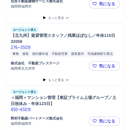
住友不動産建物サービス株式会社
気になる
福岡県福岡市
マンション
もっと見る
エージェント求人
【北九州】賃貸管理スタッフ／残業ほぼなし／年休110日　
32058
276
~
350
万
事務
接客
契約書作成
不動産営業
接客案内
宅地建物取引業法
顧客 宅地造成事業
契約管理
契約締結
契約内容変更
契約実務
株式会社　不動産プレステージ
気になる
契約更新提案
契約書類確認
契約条件交渉
契約書類発送
福岡県北九州市
【北九州】賃
Microsoft Excel
普通自動車
Microsoft Word
不動産売買
契約交渉
もっと見る
エージェント求人
＜福岡＞マンション管理【東証プライム上場グループ／土
日祝休み・年休123日】
450
~
650
万
野村不動産パートナーズ株式会社
気になる
福岡県福岡市
＜福岡＞マ