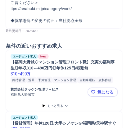
ご覧ください＞

ttps://anabuki-m.jp/category/work/

◆就業場所の変更の範囲：当社拠点全般
最終更新日： 
2026/6/9
条件の近いおすすめ求人
エージェント求人
New
【福岡大野城◇マンション管理フロント職】充実の福利厚
生◎年収310～490万円◎年休125日/転勤無
310
~
490
万
維持管理
巡回
予算管理
マンション管理
自動車運転
資料作成
建物管理
株式会社タッケン管理サ－ビス
気になる
福岡県大野城市
【福岡大野城
もっと見る
エージェント求人
【賃貸管理】年休120日/大手シノケンG/福岡県/天神駅すぐ