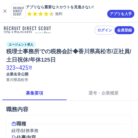
アプリなら重要なスカウトを見逃さない!
無料
アプリを入手
ログイン
会員登録
エージェント求人
税理士事務所での税務会計◆香川県高松市/正社員/
土日祝休/年休125日
323
~
425
万
企業名非公開
香川県高松市
募集要項
選考・企業概要
職務内容
職種
経理/財務事務
仕事内容