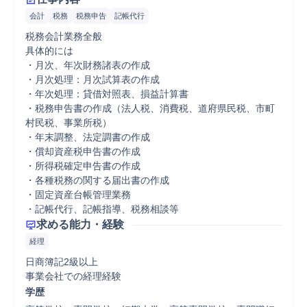
会計
税務
税務申告
記帳代行
税務会計業務全般

具体的には

・月次、年次財務諸表の作成

・月次処理：月次試算表の作成

・年次処理：貸借対照表、損益計算書

・税務申告書の作成（法人税、消費税、道府県民税、市町
村民税、事業所税）

・年末調整、法定調書の作成

・償却資産税申告書の作成

・所得税確定申告書の作成

・各種税務の関する届出書の作成

・固定資産台帳管理業務

・記帳代行、記帳指導、税務相談等
求める能力・経験
経理
日商簿記2級以上

事業会社での経理経験
学歴