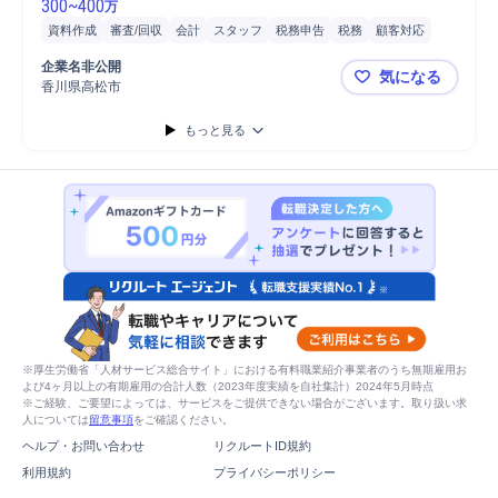
300
~
400
万
資料作成
審査/回収
会計
スタッフ
税務申告
税務
顧客対応
企業名非公開
気になる
香川県高松市
未経験から
もっと見る
※厚生労働省「人材サービス総合サイト」における有料職業紹介事業者のうち無期雇用お
よび4ヶ月以上の有期雇用の合計人数（2023年度実績を自社集計）2024年5月時点
※ご経験、ご要望によっては、サービスをご提供できない場合がございます。取り扱い求
人については
留意事項
をご確認ください。
ヘルプ・お問い合わせ
リクルートID規約
利用規約
プライバシーポリシー