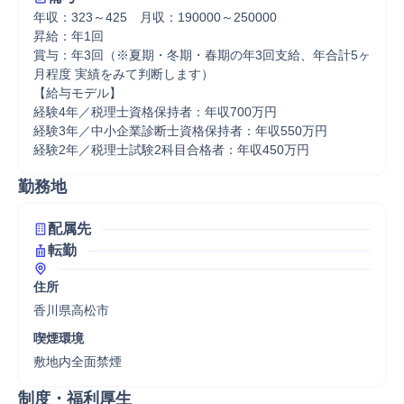
年収：323～425　月収：190000～250000

昇給：年1回

賞与：年3回（※夏期・冬期・春期の年3回支給、年合計5ヶ
月程度 実績をみて判断します）

【給与モデル】

経験4年／税理士資格保持者：年収700万円

経験3年／中小企業診断士資格保持者：年収550万円

経験2年／税理士試験2科目合格者：年収450万円
勤務地
配属先
転勤
住所
香川県高松市
喫煙環境
敷地内全面禁煙
制度・福利厚生