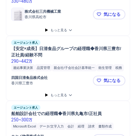
330
~
480
万
株式会社三共機械工業
気になる
香川県高松市
【高松】経
もっと見る
エージェント求人
【安定×成長】日清食品グループの経理職◆香川県三豊市/
正社員/経験不問
290
~
442
万
連結事業決算
品質管理
親会社/子会社会計基準統一
衛生管理
税務
食品
会計
経理
監査対応
安全管理
管理会計
監査
経費精算
四国日清食品株式会社
気になる
Microsoft Excel
Microsoft Word
Microsoft Power...
香川県三豊市
【安定×成
もっと見る
エージェント求人
船舶設計会社での経理職◆香川県丸亀市/正社員
250
~
300
万
Microsoft Excel
データ/文字入力
会計
経理
請求
書類作成
普通自動車
自動車
PC
自動車運転
PC/Web
自動車/輸送機械