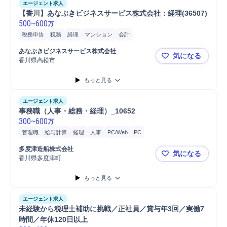
エージェント求人
【香川】あなぶきビジネスサービス株式会社：経理(36507)
500
~
600
万
税務申告
税務
経理
マンション
会計
あなぶきビジネスサービス株式会社
気になる
香川県高松市
【香川】あな
もっと見る
エージェント求人
事務職（人事・総務・経理）_10652
300
~
600
万
管理職
給与計算
経理
人事
PC/Web
PC
多度津造船株式会社
気になる
香川県多度津町
事務職（人事
もっと見る
エージェント求人
未経験から税理士補助に挑戦／正社員／賞与年3回／実働7
時間／年休120日以上