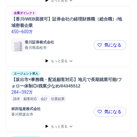
もっと見る
企業ダイレクト
【香川/WEB面接可】証券会社の経理財務職（総合職）/地
域密着企業
450
~
600
万
香川証券株式会社
気になる
香川県高松市
【香川/W
もっと見る
エージェント求人
【坂出市×事務職・配送顧客対応】地元で長期就業可能/フ
ォロー体制◎/残業少なめ/04345512
284
~
392
万
請求
顧客対応
会計
伝票起票
林田塩産株式会社
気になる
香川県坂出市
【坂出市×事
もっと見る