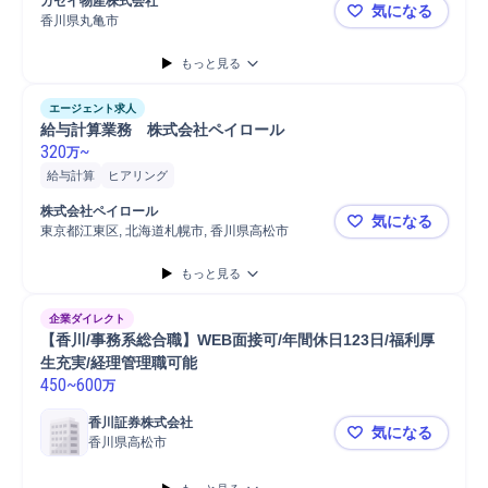
カセイ物産株式会社
気になる
自動車/輸送機器
携帯電話/PC/PC周辺機器
Microsoft Word
香川県丸亀市
船舶設計会
もっと見る
エージェント求人
給与計算業務　株式会社ペイロール
320
~
万
給与計算
ヒアリング
株式会社ペイロール
気になる
東京都江東区, 北海道札幌市, 香川県高松市
給与計算業
もっと見る
企業ダイレクト
【香川/事務系総合職】WEB面接可/年間休日123日/福利厚
生充実/経理管理職可能
450
~
600
万
香川証券株式会社
気になる
香川県高松市
【香川/事務