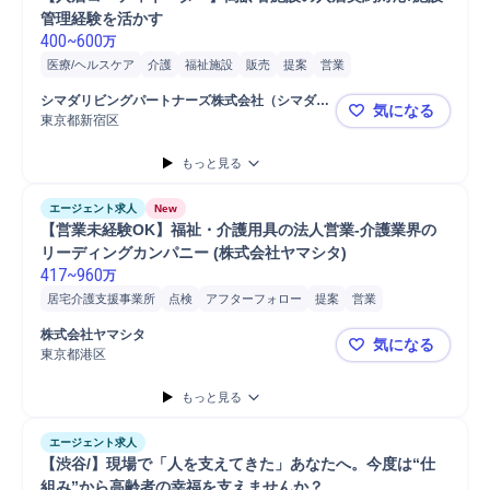
管理経験を活かす
400
~
600
万
医療/ヘルスケア
介護
福祉施設
販売
提案
営業
シマダリビングパートナーズ株式会社（シマダグ
気になる
ループ）
東京都新宿区
【入居コー
もっと見る
エージェント求人
New
【営業未経験OK】福祉・介護用具の法人営業-介護業界の
リーディングカンパニー (株式会社ヤマシタ)
417
~
960
万
居宅介護支援事業所
点検
アフターフォロー
提案
営業
コンサルティング業務
介護
福祉介護用品
株式会社ヤマシタ
気になる
東京都港区
【営業未経
もっと見る
エージェント求人
【渋谷/】現場で「人を支えてきた」あなたへ。今度は“仕
組み”から高齢者の幸福を支えませんか？