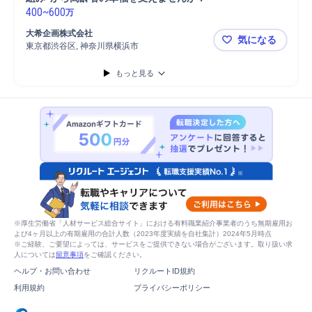
400
~
600
万
大希企画株式会社
気になる
東京都渋谷区, 神奈川県横浜市
【渋谷/】
もっと見る
※厚生労働省「人材サービス総合サイト」における有料職業紹介事業者のうち無期雇用お
よび4ヶ月以上の有期雇用の合計人数（2023年度実績を自社集計）2024年5月時点
※ご経験、ご要望によっては、サービスをご提供できない場合がございます。取り扱い求
人については
留意事項
をご確認ください。
ヘルプ・お問い合わせ
リクルートID規約
利用規約
プライバシーポリシー