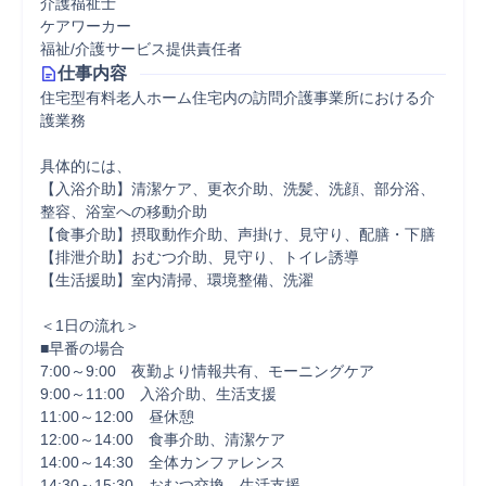
介護福祉士
ケアワーカー
福祉/介護サービス提供責任者
仕事内容
住宅型有料老人ホーム住宅内の訪問介護事業所における介
護業務

具体的には、

【入浴介助】清潔ケア、更衣介助、洗髪、洗顔、部分浴、
整容、浴室への移動介助

【食事介助】摂取動作介助、声掛け、見守り、配膳・下膳

【排泄介助】おむつ介助、見守り、トイレ誘導

【生活援助】室内清掃、環境整備、洗濯

＜1日の流れ＞

■早番の場合

7:00～9:00　夜勤より情報共有、モーニングケア

9:00～11:00　入浴介助、生活支援

11:00～12:00　昼休憩

12:00～14:00　食事介助、清潔ケア

14:00～14:30　全体カンファレンス

14:30～15:30　おむつ交換、生活支援
