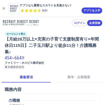
アプリなら重要なスカウトを見逃さない!
無料
アプリを入手
ログイン
会員登録
エージェント求人
【月給28万以上×充実の子育て支援制度有り×年間
休日115日】二子玉川駅より徒歩11分！介護職募
集♪
454
~
664
万
ファミリー・ホスピス株式会社
東京都世田谷区
募集要項
選考・企業概要
職務内容
職種