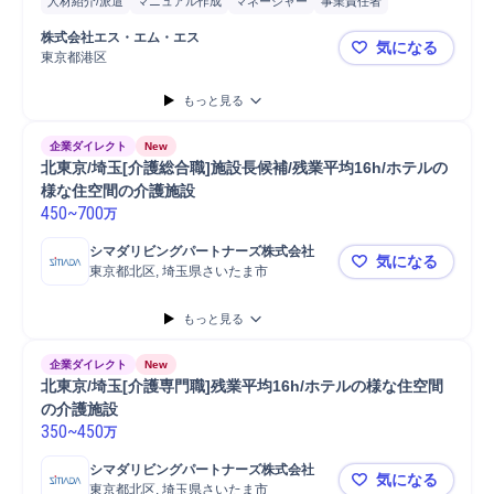
人材紹介/派遣
マニュアル作成
マネージャー
事業責任者
マネジメント
新規事業
介護
担当者
スタッフ
生活支援
株式会社エス・エム・エス
気になる
人材紹介
Microsoft Excel
携帯電話/PC/PC周辺機器
PC/Web
PC
東京都港区
エス・エム
もっと見る
企業ダイレクト
New
北東京/埼玉[介護総合職]施設長候補/残業平均16h/ホテルの
様な住空間の介護施設
450
~
700
万
シマダリビングパートナーズ株式会社
気になる
東京都北区, 埼玉県さいたま市
北東京/埼玉
もっと見る
企業ダイレクト
New
北東京/埼玉[介護専門職]残業平均16h/ホテルの様な住空間
の介護施設
350
~
450
万
シマダリビングパートナーズ株式会社
気になる
東京都北区, 埼玉県さいたま市
北東京/埼玉