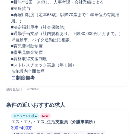
■賞与年2回　※但し、人事考課・会社業績による　

■制服貸与

■再雇用制度（定年65歳。以降70歳まで１年単位の有期雇
用。）

■法定福利厚生（社会保険他）

■通勤手当支給（社内規程あり。上限30,000円／月まで。）

※自動車、バイク通勤は応相談。

■育児費補助制度

■慶弔見舞金制度

■資格取得支援制度

■ストレスチェック実施（年１回）

※施設内全面禁煙
制度備考
最終更新日： 
2026/4/8
条件の近いおすすめ求人
エージェント求人
New
エス・エム・エス_生活支援員（介護事業所）
300
~
400
万