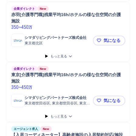
企業ダイレクト
New
赤羽[介護専門職]残業平均16h/ホテルの様な住空間の介護
施設
350
~
450
万
シマダリビングパートナーズ株式会社
気になる
東京都北区
赤羽[介護専
もっと見る
企業ダイレクト
New
東京[介護専門職]残業平均16h/ホテルの様な住空間の介護
施設
350
~
450
万
シマダリビングパートナーズ株式会社
気になる
東京都世田谷区, 東京都世田谷区, 東京都
東京[介護専
世田谷区
もっと見る
エージェント求人
New
【入居コーディネーター】高齢者施設の入居契約対応/施設