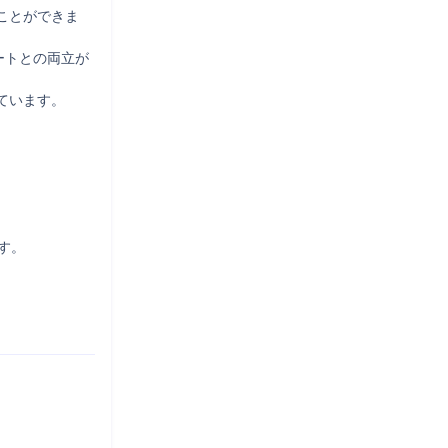
ことができま
ートとの両立が
います。

。
