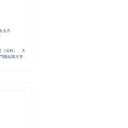
る方

方
院（法科）、大
門職短期大学、