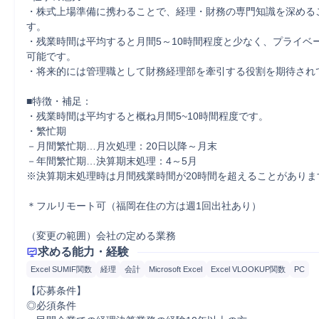
・株式上場準備に携わることで、経理・財務の専門知識を深める
す。

・残業時間は平均すると月間5～10時間程度と少なく、プライベ
可能です。

・将来的には管理職として財務経理部を牽引する役割を期待されて
■特徴・補足：

・残業時間は平均すると概ね月間5~10時間程度です。

・繁忙期

－月間繁忙期…月次処理：20日以降～月末

－年間繁忙期…決算期末処理：4～5月

※決算期末処理時は月間残業時間が20時間を超えることがあります
＊フルリモート可（福岡在住の方は週1回出社あり）

（変更の範囲）会社の定める業務
求める能力・経験
Excel SUMIF関数
経理
会計
Microsoft Excel
Excel VLOOKUP関数
PC
【応募条件】

◎必須条件
