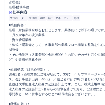
管理会計
経理/財務事務
仕事内容
主任/リーダー
管理職
経理
会計
マネージャー
財務
■業務内容：

経理、財務業務全般をお任せします。具体的には以下の通りです。
・月次や年次の決算業務

・資金管理業務

・株式上場準備として、各事業部の業務フロー構築や整備を中心
制整備

・その他業務（各事業部や金融機関からの問い合わせ対応や依頼
ど）や業務効率化企画

■組織構成（財務経理部）：

課長1名（経理業務は当社が初めて、30代）／ サブマネージャー
ス、会計事務所出身、40代） ／ 担当者2名（30代1名と20代1名
査役は大手監査法人出身の公認会計士です。また、株式上場準備
法人出身の公認会計士2名からの指導も受けており、ご活躍によ
専門家と一緒に仕事をするなどの成長機会もございます。）

■仕事の魅力：
