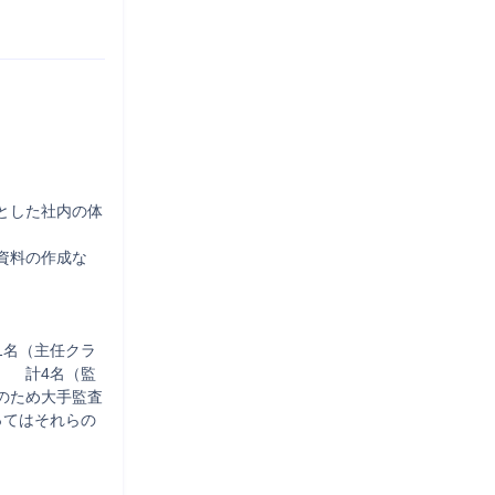


とした社内の体
資料の作成な
1名（主任クラ
） 　計4名（監
のため大手監査
ってはそれらの