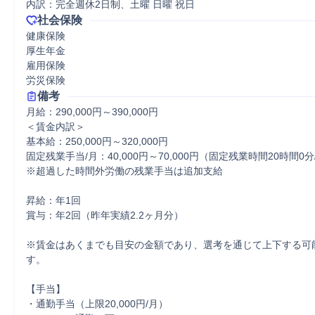
内訳：完全週休2日制、土曜 日曜 祝日
社会保険
健康保険

厚生年金

雇用保険

労災保険
備考
月給：290,000円～390,000円

＜賃金内訳＞

基本給：250,000円～320,000円

固定残業手当/月：40,000円～70,000円（固定残業時間20時間0分/
※超過した時間外労働の残業手当は追加支給

昇給：年1回

賞与：年2回（昨年実績2.2ヶ月分）

※賃金はあくまでも目安の金額であり、選考を通じて上下する可
す。

【手当】

・通勤手当（上限20,000円/月）
