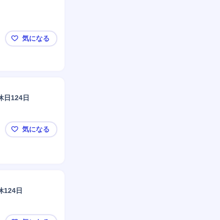
気になる
微生物分析・研究
日124日
気になる
【袋井市/化粧品の製造管理】未経験OK/将来的なリー
124日