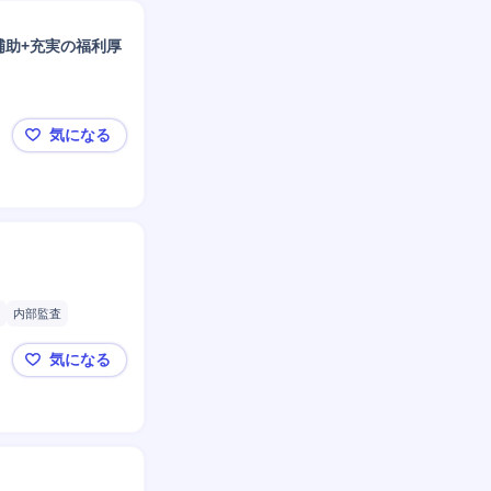
補助+充実の福利厚
気になる
🟧世界的化粧品メーカーの生産技術職🟧10月以降入
内部監査
監査対応
気になる
【関ケ原町】品質管理 部長候補