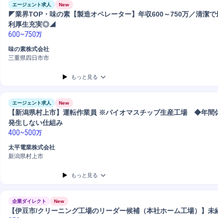
エージェント求人
New
◤業界TOP・味の素【製造オペレーター】年収600～750万／清潔
利厚生充実◎◢
600
~
750
万
味の素株式会社
三重県四日市市
もっと見る
エージェント求人
New
【新潟県村上市】運転作業員 ※バイオマスチップ⽣産⼯場 ◆年間休⽇
発⽣しない仕組み
400
~
500
万
太平電業株式会社
新潟県村上市
もっと見る
企業ダイレクト
New
【伊豆市/クリーニング工場のリーダー候補（本社ホーム工場）】未