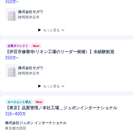
350
~
万
株式会社モガワ
静岡県伊豆市
もっと見る
企業ダイレクト
New
【伊豆市修善寺/リネン工場のリーダー候補）】未経験歓迎
350
~
万
株式会社モガワ
静岡県伊豆市
もっと見る
エージェント求人
New
【東京】品質管理／本社工場＿ジュポンインターナショナル
326
~
400
万
株式会社ジュポン インターナショナル
東京都大田区