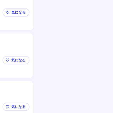
気になる
【伊豆市/クリーニング工場のリーダー候補（本社ホ
気になる
【伊豆市修善寺/リネン工場のリーダー候補）】未経
気になる
【東京】品質管理／本社工場＿ジュポンインターナシ