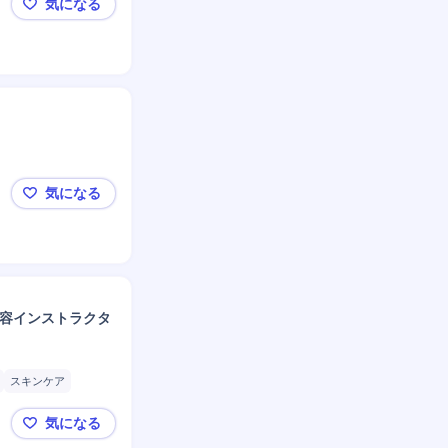
気になる
【袋井市/化粧品の製造業務】未経験OK/ゼロからでも
気になる
第二新卒歓迎【岩手/品質技術】3Mグループ/教育体制
美容インストラクタ
スキンケア
気になる
【未経験から美容のプロへ】＼年休124日・土日祝休