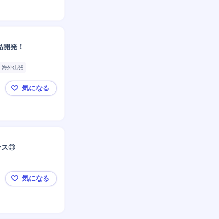
品開発！
海外出張
気になる
≪大手オフィス家具メーカーグループ≫ 家具・イン
ンス◎
気になる
群馬県太田市【リサイクルトナー製造・開発職】ワー