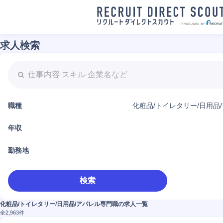
求人検索
職種
化粧品/トイレタリー/日用品
年収
勤務地
検索
化粧品/トイレタリー/日用品/アパレル専門職の求人一覧
全
2,963
件