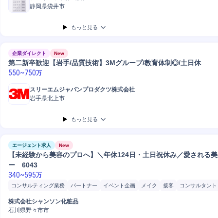
静岡県袋井市
もっと見る
企業ダイレクト
New
第二新卒歓迎【岩手/品質技術】3Mグループ/教育体制◎/土日休
550
~
750
万
スリーエムジャパンプロダクツ株式会社
岩手県北上市
もっと見る
エージェント求人
New
【未経験から美容のプロへ】＼年休124日・土日祝休み／愛される
ー 6043
340
~
595
万
コンサルティング業務
パートナー
イベント企画
メイク
接客
コンサルタント
普通自動車
株式会社シャンソン化粧品
石川県野々市市