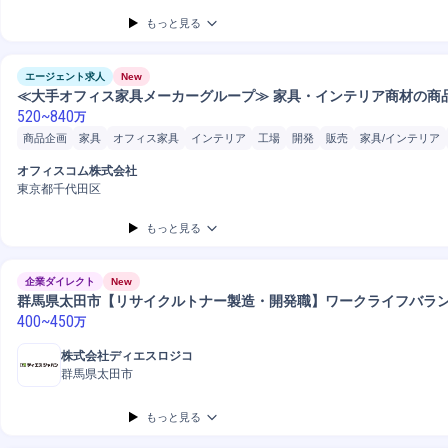
もっと見る
エージェント求人
New
≪大手オフィス家具メーカーグループ≫ 家具・インテリア商材の商
520
~
840
万
商品企画
家具
オフィス家具
インテリア
工場
開発
販売
家具/インテリア
オフィスコム株式会社
東京都千代田区
もっと見る
企業ダイレクト
New
群馬県太田市【リサイクルトナー製造・開発職】ワークライフバラ
400
~
450
万
株式会社ディエスロジコ
群馬県太田市
もっと見る