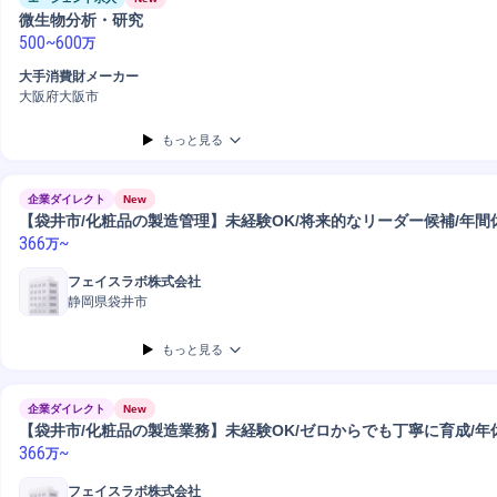
微生物分析・研究
500
~
600
万
大手消費財メーカー
大阪府大阪市
もっと見る
企業ダイレクト
New
【袋井市/化粧品の製造管理】未経験OK/将来的なリーダー候補/年間休
366
~
万
フェイスラボ株式会社
静岡県袋井市
もっと見る
企業ダイレクト
New
【袋井市/化粧品の製造業務】未経験OK/ゼロからでも丁寧に育成/年休
366
~
万
フェイスラボ株式会社