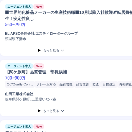
エージェント求人
New
🟧世界的化粧品メーカーの生産技術職🟧10月以降入社歓迎🍂転居費
生！安定性良し
560
~
790
万
EL APSC合同会社/エスティローダーグループ
茨城県下妻市
もっと見る
エージェント求人
New
【関ケ原町】品質管理 部長候補
700
~
900
万
QC/Quality Cont...
クレーム対応
品質管理
品質改善
監査
目標設定
再発防止
QA/Quality Assu...
品質保証
品質保証プロセス改善
品質保証プロセス構築
内部
山田工業株式会社
製品クレーム対応
QC工程表作成
岐阜県関ケ原町, 三重県いなべ市
もっと見る
エージェント求人
New