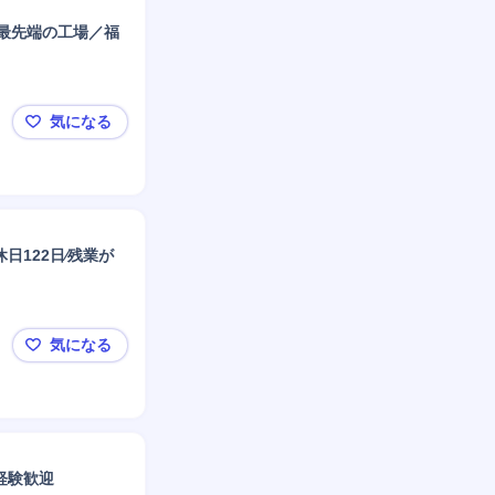
で最先端の工場／福
気になる
◤業界TOP・味の素【製造オペレーター】年収600
122⽇∕残業が
気になる
【新潟県村上市】運転作業員 ※バイオマスチップ⽣産
経験歓迎