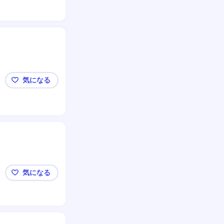
気になる
【化粧品・商品企画】(株)ニッピグループ/年休125日
気になる
イケダガラス株式会社 川越工場 工場長