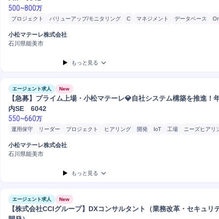
500
~
800
万
プロジェクト
バリューアップ/モニタリング
C
マネジメント
データベース
Or
スケジュール管理
リソース管理
工場
開発
システム開発
Windows
小松マテーレ株式会社
石川県能美市
もっと見る
エージェント求人
New
【急募】プライム上場・小松マテーレ💎自社システム構築を推進！年
内SE 6042
550
~
660
万
運用保守
リーダー
プロジェクト
ヒアリング
開発
IoT
工場
ニーズヒアリ
マネジメント
C
Oracle
Windows
マネージャー
データベース
小松マテーレ株式会社
石川県能美市
もっと見る
エージェント求人
New
【株式会社CCIグループ】DXコンサルタント（業務改革・セキュリ