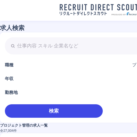
求人検索
職種
プ
年収
勤務地
検索
プロジェクト管理の求人一覧
全
27,004
件