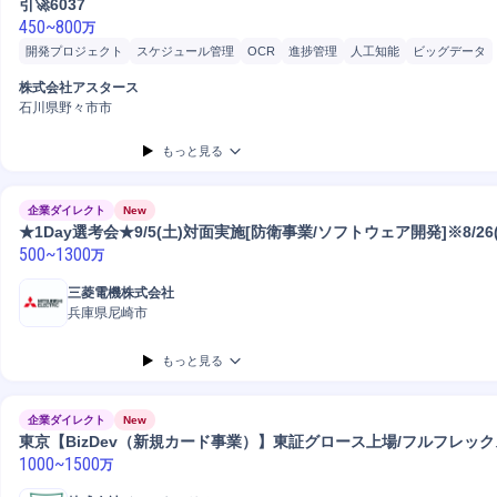
引🚀6037
450
~
800
万
開発プロジェクト
スケジュール管理
OCR
進捗管理
人工知能
ビッグデータ
プロジェクトマネジメント
品質管理
開発マネジメント
要件定義
プロジェクト
株式会社アスタース
システム開発
石川県野々市市
もっと見る
企業ダイレクト
New
★1Day選考会★9/5(土)対面実施[防衛事業/ソフトウェア開発]※8/26
500
~
1300
万
三菱電機株式会社
兵庫県尼崎市
もっと見る
企業ダイレクト
New
東京【BizDev（新規カード事業）】東証グロース上場/フルフレック
1000
~
1500
万