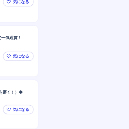
気になる
渋谷区【AI駆動開発マネージャー】大手向け開発伴走
まで一気通貫！
気になる
【PL/PM(DX・AIソリューションエンジニア)】要
を磨く！）◆
気になる
◆【リモート可】PM候補（急拡大する医療IT市場で