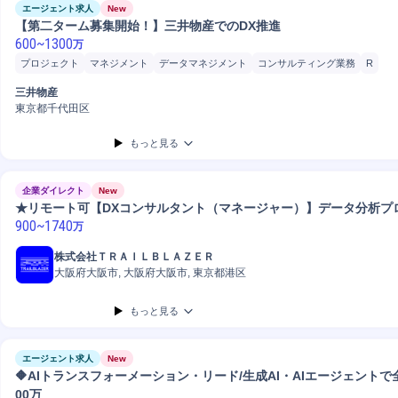
エージェント求人
New
【第二ターム募集開始！】三井物産でのDX推進
600
~
1300
万
プロジェクト
マネジメント
データマネジメント
コンサルティング業務
R
プロジェクトマネジメント
三井物産
東京都千代田区
もっと見る
企業ダイレクト
New
★リモート可【DXコンサルタント（マネージャー）】データ分析プ
900
~
1740
万
株式会社ＴＲＡＩＬＢＬＡＺＥＲ
大阪府大阪市, 大阪府大阪市, 東京都港区
もっと見る
エージェント求人
New
🔶AIトランスフォーメーション・リード/生成AI・AIエージェントで全
00万