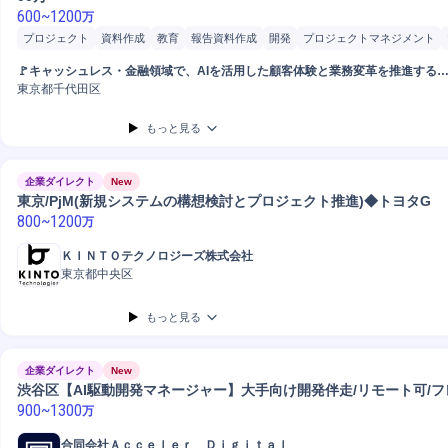
600
~
1200
万
プロジェクト
資料作成
教育
報告資料作成
開発
プロジェクトマネジメント
研修企画
開発プロジェクト
企画立案
コンプライアンス
PoC
設計支援
研修
🚩キャッシュレス・金融領域で、AIを活用した顧客体験と業務変革を推進する
ワークショップ開催
進捗管理
ヒアリング
システム開発
JavaScript
PC/Web
業会社🚩
東京都千代田区
Gemini
戦略立案
プロセス設計
課題設定
SQL
もっと見る
企業ダイレクト
New
東京/PjM(新規システムの構想検討とプロジェクト推進)◆トヨタG
800
~
1200
万
ＫＩＮＴＯテクノロジーズ株式会社
東京都中央区
もっと見る
企業ダイレクト
New
渋谷区【AI駆動開発マネージャー】大手向け開発伴走/リモート可/
900
~
1300
万
合同会社Ａｃｃｅｌｅｒ Ｄｉｇｉｔａｌ