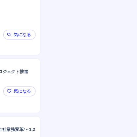
気になる
【第二ターム募集開始！】三井物産でのDX推進
ロジェクト推進
気になる
★リモート可【DXコンサルタント（マネージャー）
社業務変革/～1,2