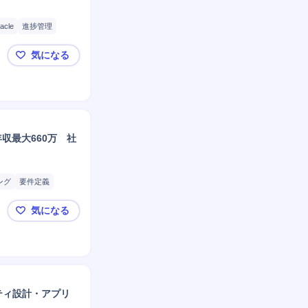
acle
進捗管理
気になる
【急募】プライム上場・小松マテーレ💎役職定年後の
収最大660万 社
ング
要件定義
気になる
【急募】プライム上場・小松マテーレ💎自社システム構
ティ設計・アプリ