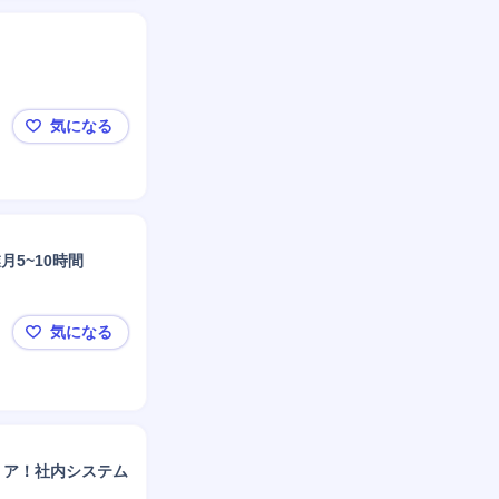
気になる
◆【愛知県】クラウド製品ServiceNowプロジェク
5~10時間
気になる
【渋谷】プロジェクトマネージャー/金融・官公庁向け/
リア！社内システム