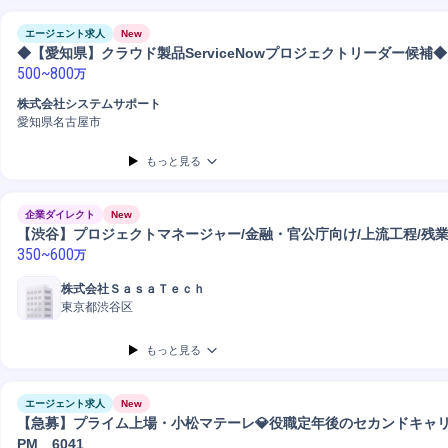
エージェント求人
New
◆【愛知県】クラウド製品ServiceNowプロジェクトリーダー候補◆
500
~
800
万
株式会社システムサポート
愛知県名古屋市
もっと見る
企業ダイレクト
New
【渋谷】プロジェクトマネージャー/金融・官公庁向け/上流工程/残業月
350
~
600
万
株式会社ＳａｓａＴｅｃｈ
東京都渋谷区
もっと見る
エージェント求人
New
【急募】プライム上場・小松マテーレ💎役職定年後のセカンドキャ
PM 6041