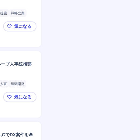
略提案
戦略立案
ジェクト
ヒアリング
気になる
発
顧客対応
営業
【株式会社CCIグループ】DXコンサルタント（業務
グループ人事統括部
人事
組織開発
管理
チームリーダー
気になる
楽天 ラーニングプラットフォームグループマネージ
ムGでDX案件を牽