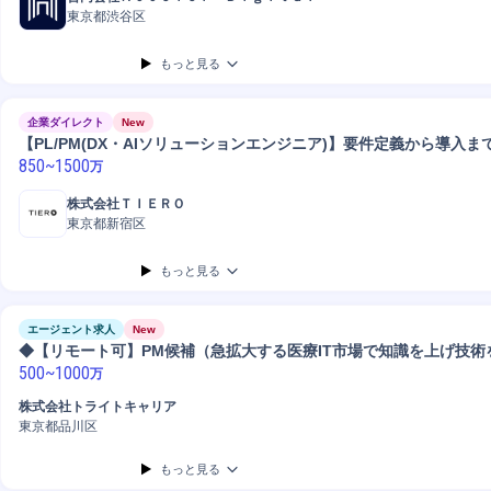
東京都渋谷区
もっと見る
企業ダイレクト
New
【PL/PM(DX・AIソリューションエンジニア)】要件定義から導入
850
~
1500
万
株式会社ＴＩＥＲＯ
東京都新宿区
もっと見る
エージェント求人
New
◆【リモート可】PM候補（急拡大する医療IT市場で知識を上げ技術
500
~
1000
万
株式会社トライトキャリア
東京都品川区
もっと見る