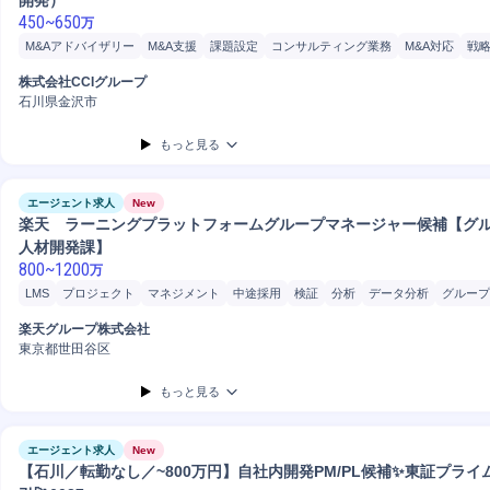
開発）
450
~
650
万
M&Aアドバイザリー
M&A支援
課題設定
コンサルティング業務
M&A対応
戦
ローン/融資
M&Aコンサルティング
融資
提案
テスト
コンサルティングプロ
株式会社CCIグループ
クラウド
サービス提供
分析
システム設計
コンサルタント
プロジェクト
開
石川県金沢市
法人営業
JavaScript
システム開発
プロジェクト推進
データベース
kintone
もっと見る
エージェント求人
New
楽天 ラーニングプラットフォームグループマネージャー候補【
人材開発課】
800
~
1200
万
LMS
プロジェクト
マネジメント
中途採用
検証
分析
データ分析
グループ
人事
運用保守
Workday
PC/Web
研修企画
プロジェクトマネジメント
進捗
楽天グループ株式会社
東京都世田谷区
もっと見る
エージェント求人
New
【石川／転勤なし／~800万円】自社内開発PM/PL候補✨東証プライ