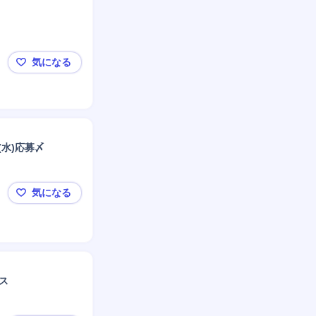
リーダー
気になる
【石川／転勤なし／~800万円】自社内開発PM/PL候補
(水)応募〆
気になる
★1Day選考会★9/5(土)対面実施[防衛事業/ソフトウェア
ス