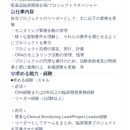
医薬品臨床開発企画/プロジェクトマネージャー
仕事内容
担当プロジェクトのリーダーとして、主に以下の業務を実
施

・モニタリング業務全般の管理

・様々な規制要件を理解し、それらの要件を満たせるよう
にプロジェクトを牽引

・プロジェクト目標の策定、実行、評価

・CRAのモニタリング活動の管理、指導

・プロジェクトの円滑な遂行のため、治験依頼者及び関係
者と密に連携の上、各種調整を実施　等
求める能力・経験
■求める経験・スキル

＜必須＞

・CRA経験または5年以上の臨床開発業務経験

・リーダー経験（1試験以上）

＜尚可＞

・豊富なClinical Monitoring Lead/Project Leader経験

・リーダーとしてチームをまとめ、臨床開発プロジェクト
を完遂させた経験
