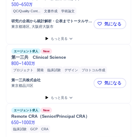
500
~
650
万
QC/Quality Cont...
文書作成
学術論文
研究の企画から統計解析・公表までトータルサポ
気になる
ートするCRO
東京都港区, 大阪府大阪市
QCスペシ
もっと見る
エージェント求人
New
第一三共　Clinical Science
800
~
1400
万
プロジェクト
開発
臨床試験
デザイン
プロトコル作成
第一三共株式会社
気になる
東京都品川区
第一三共 Clin
もっと見る
エージェント求人
New
Remote CRA（Senior/Principal CRA）
650
~
1000
万
臨床試験
GCP
CRA