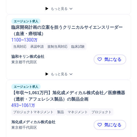
もっと見る
エージェント求人
臨床開発計画の立案を担うクリニカルサイエンスリーダー
（血液・癌領域）
1100
~
1300
万
当局対応
承認申請
規制当局対応
臨床試験
協和キリン株式会社
気になる
東京都千代田区
臨床開発計
もっと見る
エージェント求人
【年収〜1,061万円】旭化成メディカル株式会社／医療機器
（透析・アフェレシス製品）の製品企画
493
~
1061
万
プロジェクトマネジメント
製品
マネジメント
プロジェクト
担当者
血液浄化
製品企画
開発
販売
戦略立案
医療/ヘルスケア
旭化成メディカル株式会社
気になる
マーケティング
病院
医療機器
東京都千代田区
【年収〜1