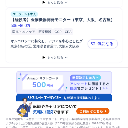
もっと見る
エージェント求人
【経験者】医療機器開発モニター（東京、大阪、名古屋）
506
~
800
万
医療/ヘルスケア
医療機器
GCP
CRA
オンコロジーに特化し、アジアを中心としたグロ
気になる
ーバル展開を進めている優良CRO企業
東京都新宿区, 愛知県名古屋市, 大阪府大阪市
【経験者】
もっと見る
※厚生労働省「人材サービス総合サイト」における有料職業紹介事業者のうち無期雇用お
よび4ヶ月以上の有期雇用の合計人数（2023年度実績を自社集計）2024年5月時点
※ご経験、ご要望によっては、サービスをご提供できない場合がございます。取り扱い求