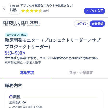
アプリなら重要なスカウトを見逃さない!
無料
アプリを入手
ログイン
会員登録
エージェント求人
臨床開発モニター（プロジェクトリーダー／サブ
プロジェクトリーダー）
550
~
900
万
大手商社を親会社に持ち、グローバル試験対応力とeClinical領域に強みを
東京都文京区, 大阪府大阪市
有するフルサービスCRO 
募集要項
選考・企業概要
職務内容
職種
医薬品CRA
その他医薬品臨床開発