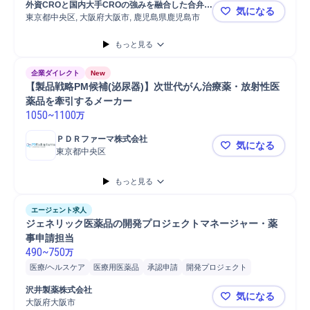
外資CROと国内大手CROの強みを融合した合弁会
気になる
東京都中央区, 大阪府大阪市, 鹿児島県鹿児島市
社 
Remote CR
もっと見る
企業ダイレクト
New
【製品戦略PM候補(泌尿器)】次世代がん治療薬・放射性医
薬品を牽引するメーカー
1050
~
1100
万
ＰＤＲファーマ株式会社
気になる
東京都中央区
【製品戦略
もっと見る
エージェント求人
ジェネリック医薬品の開発プロジェクトマネージャー・薬
事申請担当
490
~
750
万
医療/ヘルスケア
医療用医薬品
承認申請
開発プロジェクト
ジェネリック医薬品
海外出張
医療機器
開発
CMC
開発薬事
沢井製薬株式会社
気になる
国内薬事規制調査
CTD案作成
大阪府大阪市
ジェネリッ