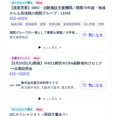
エージェント求人
New
【提案営業】SMO・治験施設支援機関／開業70年超・地域
からも高信頼の病院グループ：11542
450
~
600
万
臨床試験
新規顧客
提案
営業活動
新規顧客開拓
法人営業
営業
既存顧客
新規顧客獲得
営業先 医師
顧客 医療機関
病院グループの一員として事業を展開／大手有名
気になる
対象 製薬メーカー
治験モニタリング
リピート率向上
製薬会社ともお取引多数　※社名非公開
東京都豊島区
【提案営業】
スケジュール調整
電話問い合わせ対応
メール問い合わせ対応
もっと見る
顧客 医療/福祉業界
取扱製品 医療/福祉業界
新規案件開拓
企業ダイレクト
New
【8月25日(火)開催】※8/21締切※CRA経験者向けセミナ
ー/企業説明会
650
~
1000
万
株式会社新日本科学ＰＰＤ
気になる
東京都中央区, 大阪府大阪市, 鹿児島県鹿
【8月25日
児島市
もっと見る
エージェント求人
New
QCスペシャリスト（英語文書あり）