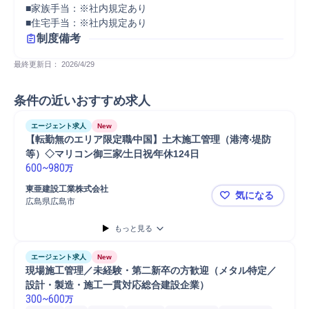
■家族手当：※社内規定あり

■住宅手当：※社内規定あり
制度備考
最終更新日： 
2026/4/29
条件の近いおすすめ求人
エージェント求人
New
【転勤無のエリア限定職∕中国】⼟⽊施⼯管理（港湾‧堤防
等）◇マリコン御三家∕⼟⽇祝∕年休124⽇
600
~
980
万
東亜建設⼯業株式会社
気になる
広島県広島市
【転勤無のエ
もっと見る
エージェント求人
New
現場施工管理／未経験・第二新卒の方歓迎（メタル特定／
設計・製造・施工一貫対応総合建設企業）
300
~
600
万