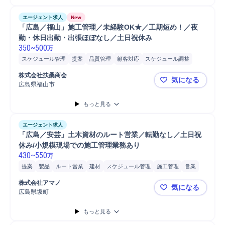
エージェント求人
New
「広島／福山」施工管理／未経験OK★／工期短め！／夜
勤・休日出勤・出張ほぼなし／土日祝休み
350
~
500
万
スケジュール管理
提案
品質管理
顧客対応
スケジュール調整
巡回
発注
立会い
見積書作成
工程管理
外注管理
顧客折衝
株式会社扶桑商会
気になる
工事進捗管理
進捗管理
建設現場
原価管理
納期管理
施工管理
広島県福山市
「広島／福
安全管理
施工管理技士
マネジメント
Microsoft Word
もっと見る
Microsoft Excel
Microsoft Power...
書類作成
プラント
建材
建材営業
設備保全
エージェント求人
「広島／安芸」土木資材のルート営業／転勤なし／土日祝
休み/小規模現場での施工管理業務あり
430
~
550
万
提案
製品
ルート営業
建材
スケジュール管理
施工管理
営業
販売
業務設計
施工管理技士
既存顧客
進捗管理
工事進捗管理
株式会社アマノ
気になる
安全管理
予算管理
法人営業
引渡
顧客 ゼネコン
顧客 建設会社
広島県坂町
「広島／安
顧客対応
工事案件受注
機械/電気プラント営業
建設現場
直販営業
もっと見る
ヒアリング
代理店向け営業
顧客折衝
見積もり
見積書作成