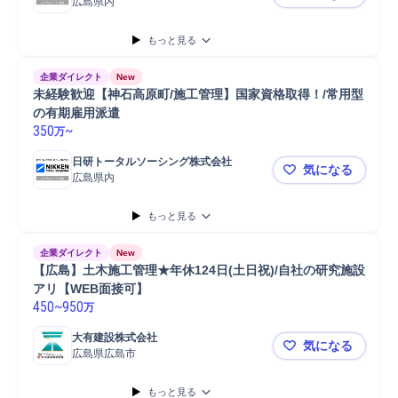
広島県内
未経験歓迎
もっと見る
企業ダイレクト
New
未経験歓迎【神石高原町/施工管理】国家資格取得！/常用型
の有期雇用派遣
350
~
万
日研トータルソーシング株式会社
気になる
広島県内
未経験歓迎
もっと見る
企業ダイレクト
New
【広島】土木施工管理★年休124日(土日祝)/自社の研究施設
アリ【WEB面接可】
450
~
950
万
大有建設株式会社
気になる
広島県広島市
【広島】土木
もっと見る