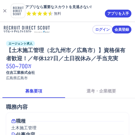
アプリなら重要なスカウトを見逃さない!
無料
アプリを入手
ログイン
会員登録
エージェント求人
【土木施工管理（北九州市／広島市）】資格保有
者歓迎！／年休127日／土日祝休み／手当充実
550
~
700
万
住吉工業株式会社
広島県広島市
募集要項
選考・企業概要
職務内容
職種
土木施工管理
仕事内容