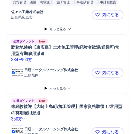
品質管理
測量
現場施工
施工管理
工事進捗管理
工事計画提案
工事計画作成
工事計画管理
佐々木工業株式会社
気になる
広島県広島市
現場施工管
もっと見る
企業ダイレクト
New
勤務地確約【東広島】土木施工管理/経験者歓迎/送迎可/常
用型有期雇用派遣
384
~
900
万
日研トータルソーシング株式会社
気になる
広島県内
勤務地確約
もっと見る
企業ダイレクト
New
未経験歓迎【大崎上島町/施工管理】国家資格取得！/常用型
の有期雇用派遣
350
~
万
日研トータルソーシング株式会社
気になる