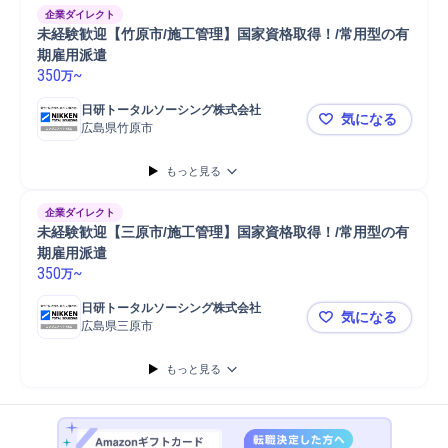
顧客ニーズヒアリング
アポイント獲得
企業ダイレクト
未経験歓迎【竹原市/施工管理】国家資格取得！/常用型の有
期雇用派遣
350
~
万
日研トータルソーシング株式会社
気になる
広島県竹原市
未経験歓迎
もっと見る
企業ダイレクト
未経験歓迎【三原市/施工管理】国家資格取得！/常用型の有
期雇用派遣
350
~
万
日研トータルソーシング株式会社
気になる
広島県三原市
未経験歓迎
もっと見る