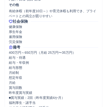
その他
有給休暇（初年度10日～）や育児休暇も利用でき、プライ
ベートとの両立が図りやすい
社会保険
健康保険

厚生年金

雇用保険

労災保険
備考
400万円～650万円（月給 25万円〜35万円）

給与・待遇

給与・年収例

給与形態

月給制

想定年収

月給

賞与回数

昨年度賞与実績

■賞与実績：2回（昨年度実績4か月）

福利厚生・諸手当
