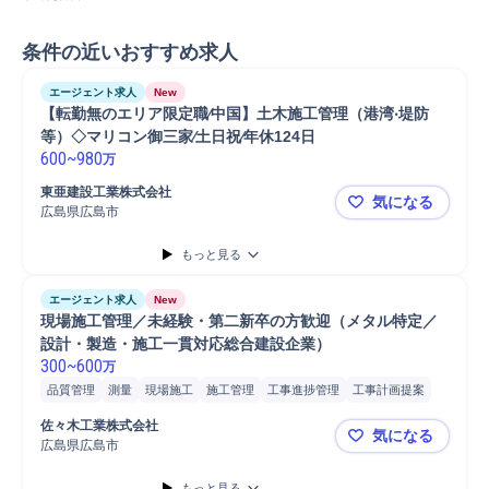
条件の近いおすすめ求人
エージェント求人
New
【転勤無のエリア限定職∕中国】⼟⽊施⼯管理（港湾‧堤防
等）◇マリコン御三家∕⼟⽇祝∕年休124⽇
600
~
980
万
東亜建設⼯業株式会社
気になる
広島県広島市
【転勤無のエ
もっと見る
エージェント求人
New
現場施工管理／未経験・第二新卒の方歓迎（メタル特定／
設計・製造・施工一貫対応総合建設企業）
300
~
600
万
品質管理
測量
現場施工
施工管理
工事進捗管理
工事計画提案
工事計画作成
工事計画管理
佐々木工業株式会社
気になる
広島県広島市
現場施工管
もっと見る