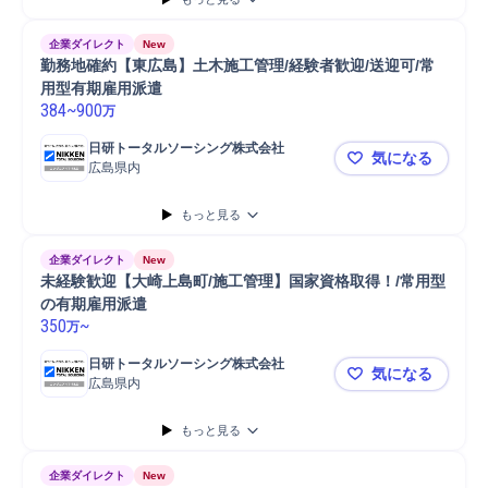
企業ダイレクト
New
勤務地確約【東広島】土木施工管理/経験者歓迎/送迎可/常
用型有期雇用派遣
384
~
900
万
日研トータルソーシング株式会社
気になる
広島県内
勤務地確約
もっと見る
企業ダイレクト
New
未経験歓迎【大崎上島町/施工管理】国家資格取得！/常用型
の有期雇用派遣
350
~
万
日研トータルソーシング株式会社
気になる
広島県内
未経験歓迎
もっと見る
企業ダイレクト
New