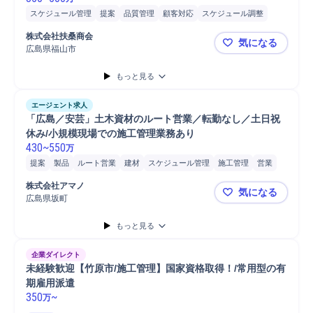
スケジュール管理
提案
品質管理
顧客対応
スケジュール調整
巡回
発注
立会い
見積書作成
工程管理
外注管理
顧客折衝
株式会社扶桑商会
気になる
工事進捗管理
進捗管理
建設現場
原価管理
納期管理
施工管理
広島県福山市
「広島／福
安全管理
施工管理技士
マネジメント
Microsoft Word
もっと見る
Microsoft Excel
Microsoft Power...
書類作成
プラント
建材
建材営業
設備保全
エージェント求人
「広島／安芸」土木資材のルート営業／転勤なし／土日祝
休み/小規模現場での施工管理業務あり
430
~
550
万
提案
製品
ルート営業
建材
スケジュール管理
施工管理
営業
販売
業務設計
施工管理技士
既存顧客
進捗管理
工事進捗管理
株式会社アマノ
気になる
安全管理
予算管理
法人営業
引渡
顧客 ゼネコン
顧客 建設会社
広島県坂町
「広島／安
顧客対応
工事案件受注
機械/電気プラント営業
建設現場
直販営業
もっと見る
ヒアリング
代理店向け営業
顧客折衝
見積もり
見積書作成
顧客ニーズヒアリング
アポイント獲得
企業ダイレクト
未経験歓迎【竹原市/施工管理】国家資格取得！/常用型の有
期雇用派遣
350
~
万