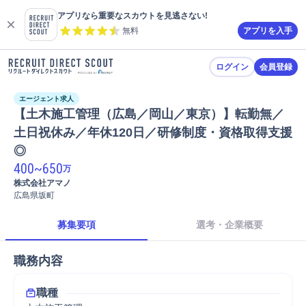
アプリなら重要なスカウトを見逃さない!
無料
アプリを入手
ログイン
会員登録
エージェント求人
【土木施工管理（広島／岡山／東京）】転勤無／
土日祝休み／年休120日／研修制度・資格取得支援
◎
400
~
650
万
株式会社アマノ
広島県坂町
募集要項
選考・企業概要
職務内容
職種