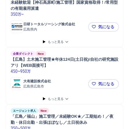
未経験歓迎【神石高原町/施工管理】国家資格取得！/常用型
の有期雇用派遣
350
~
万
日研トータルソーシング株式会社
気になる
広島県内
未経験歓迎
もっと見る
企業ダイレクト
New
【広島】土木施工管理★年休124日(土日祝)/自社の研究施設
アリ【WEB面接可】
450
~
950
万
大有建設株式会社
気になる
広島県広島市
【広島】土木
もっと見る
エージェント求人
New
「広島／福山」施工管理／未経験OK★／工期短め！／夜
勤・休日出勤・出張ほぼなし／土日祝休み
350
~
500
万