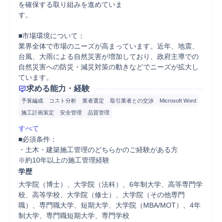
を確保する取り組みを進めていま

す。

■市場環境について：

業界全体で市場のニーズが高まっています。近年、地震、
台風、大雨による自然災害が増加しており、政府主導での
自然災害への防災・減災対策の動きなどでニーズが拡大し
ています。
求める能力・経験
予算編成
コスト分析
業者選定
取引業者との交渉
Microsoft Word
施工計画策定
安全管理
品質管理
すべて
■必須条件：

・土木・建築施工管理のどちらかのご経験がある方

※約10年以上の施工管理経験
学歴
大学院（博士）、大学院（法科）、6年制大学、高等専門学
校、高等学校、大学院（修士）、大学院（その他専門
職）、専門職大学、短期大学、大学院（MBA/MOT）、4年
制大学、専門職短期大学、専門学校