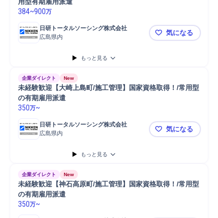
用型有期雇用派遣
384
~
900
万
日研トータルソーシング株式会社
気になる
広島県内
勤務地確約
もっと見る
企業ダイレクト
New
未経験歓迎【大崎上島町/施工管理】国家資格取得！/常用型
の有期雇用派遣
350
~
万
日研トータルソーシング株式会社
気になる
広島県内
未経験歓迎
もっと見る
企業ダイレクト
New
未経験歓迎【神石高原町/施工管理】国家資格取得！/常用型
の有期雇用派遣
350
~
万