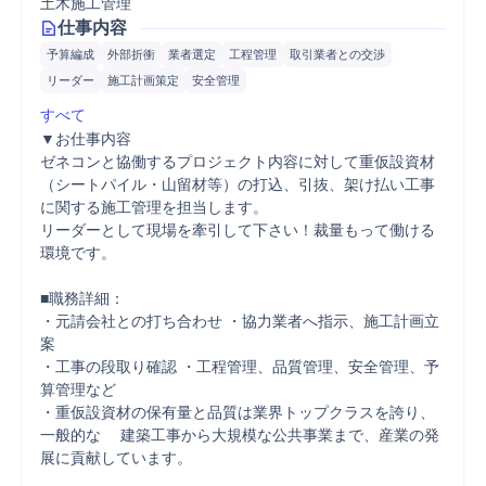
土木施工管理
仕事内容
予算編成
外部折衝
業者選定
工程管理
取引業者との交渉
リーダー
施工計画策定
安全管理
すべて
▼お仕事内容

ゼネコンと協働するプロジェクト内容に対して重仮設資材
（シートパイル・山留材等）の打込、引抜、架け払い工事
に関する施工管理を担当します。

リーダーとして現場を牽引して下さい！裁量もって働ける
環境です。

■職務詳細：

・元請会社との打ち合わせ ・協力業者へ指示、施工計画立
案

・工事の段取り確認 ・工程管理、品質管理、安全管理、予
算管理など

・重仮設資材の保有量と品質は業界トップクラスを誇り、
一般的な 　建築工事から大規模な公共事業まで、産業の発
展に貢献しています。
