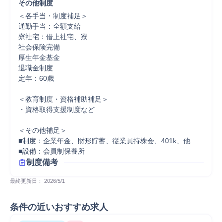
その他制度
＜各手当・制度補足＞

通勤手当：全額支給

寮社宅：借上社宅、寮

社会保険完備

厚生年金基金

退職金制度

定年：60歳

＜教育制度・資格補助補足＞

・資格取得支援制度など

＜その他補足＞

■制度：企業年金、財形貯蓄、従業員持株会、401k、他

■設備：会員制保養所
制度備考
最終更新日： 
2026/5/1
条件の近いおすすめ求人