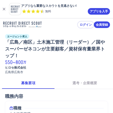
アプリなら重要なスカウトを見逃さない!
無料
アプリを入手
ログイン
会員登録
エージェント求人
「広島／南区」土木施工管理（リーダー）／国や
スーパーゼネコンが主要顧客／資材保有量業界ト
ップ！
550
~
800
万
ヒロセ株式会社
広島県広島市
募集要項
選考・企業概要
職務内容
職種