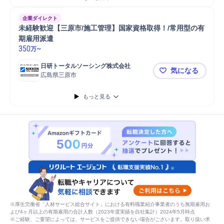
企業ダイレクト
未経験歓迎【三原市/施工管理】国家資格取得！/常用型の有
期雇用派遣
350
~
万
日研トータルソーシング株式会社
気になる
広島県三原市
未経験歓迎
もっと見る
※厚生労働省「人材サービス総合サイト」における有料職業紹介事業者のうち無期雇用お
よび4ヶ月以上の有期雇用の合計人数（2023年度実績を自社集計）2024年5月時点
※ご経験、ご要望によっては、サービスをご提供できない場合がございます。取り扱い求