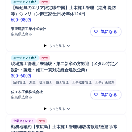
エージェント求人
New
【転勤無のエリア限定職∕中国】⼟⽊施⼯管理（港湾‧堤防
等）◇マリコン御三家∕⼟⽇祝∕年休124⽇
600
~
980
万
東亜建設⼯業株式会社
気になる
広島県広島市
【転勤無のエ
もっと見る
エージェント求人
New
現場施工管理／未経験・第二新卒の方歓迎（メタル特定／
設計・製造・施工一貫対応総合建設企業）
300
~
600
万
品質管理
測量
現場施工
施工管理
工事進捗管理
工事計画提案
工事計画作成
工事計画管理
佐々木工業株式会社
気になる
広島県広島市
現場施工管
もっと見る
企業ダイレクト
New
勤務地確約【東広島】土木施工管理/経験者歓迎/送迎可/常