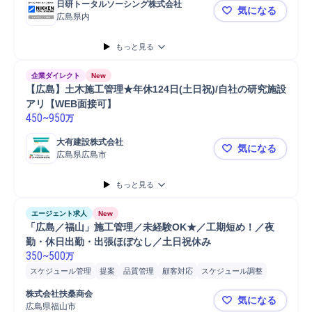
日研トータルソーシング株式会社
気になる
広島県内
未経験歓迎
もっと見る
企業ダイレクト
New
【広島】土木施工管理★年休124日(土日祝)/自社の研究施設
アリ【WEB面接可】
450
~
950
万
大有建設株式会社
気になる
広島県広島市
【広島】土木
もっと見る
エージェント求人
New
「広島／福山」施工管理／未経験OK★／工期短め！／夜
勤・休日出勤・出張ほぼなし／土日祝休み
350
~
500
万
スケジュール管理
提案
品質管理
顧客対応
スケジュール調整
巡回
発注
立会い
見積書作成
工程管理
外注管理
顧客折衝
株式会社扶桑商会
気になる
工事進捗管理
進捗管理
建設現場
原価管理
納期管理
施工管理
広島県福山市
「広島／福