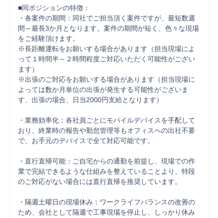
■同ポジションの特徴：

・各案件の期間：同社でご担当頂く案件ですが、最短数週
間～最長3か月となります。案件の期間が短く、色々な現場
をご経験頂けます。

※長距離運転をお願いする場合があります（担当現場によ
って１時間半～２時間程度ご対応いただく可能性がござい
ます）

※出張のご対応をお願いする場合があります（担当現場に
よっては数か月単位の出張が発生する可能性がございま
す、出張の場合、日当2000円支給となります）

・業務効率化：各社員ごとにモバイルデバイスを手配して
おり、終業時の報告や勤怠管理等もオフィスへの出社不要
で、お手元のデバイスで全て対応可能です。

・直行直帰可能：ご自宅からの通勤を前提し、現場での作
業で完結できるような仕組みを整えていることより、特段
のご対応がない場合には直行直帰を推奨しています。

・隔週土曜日の現場休み：ワークライフバランスの改善の
ため、会社として隔週で工事現場を停止し、しっかり休み