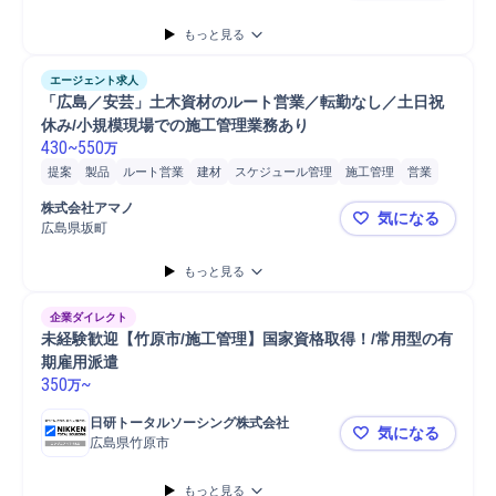
安全管理
施工管理技士
マネジメント
Microsoft Word
もっと見る
Microsoft Excel
Microsoft Power...
書類作成
プラント
建材
建材営業
設備保全
エージェント求人
「広島／安芸」土木資材のルート営業／転勤なし／土日祝
休み/小規模現場での施工管理業務あり
430
~
550
万
提案
製品
ルート営業
建材
スケジュール管理
施工管理
営業
販売
業務設計
施工管理技士
既存顧客
進捗管理
工事進捗管理
株式会社アマノ
気になる
安全管理
予算管理
法人営業
引渡
顧客 ゼネコン
顧客 建設会社
広島県坂町
「広島／安
顧客対応
工事案件受注
機械/電気プラント営業
建設現場
直販営業
もっと見る
ヒアリング
代理店向け営業
顧客折衝
見積もり
見積書作成
顧客ニーズヒアリング
アポイント獲得
企業ダイレクト
未経験歓迎【竹原市/施工管理】国家資格取得！/常用型の有
期雇用派遣
350
~
万
日研トータルソーシング株式会社
気になる
広島県竹原市
未経験歓迎
もっと見る