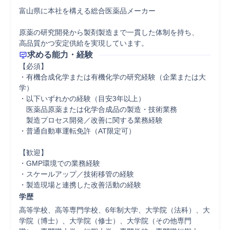
￣￣￣￣￣￣￣￣￣￣￣￣￣

富山県に本社を構える総合医薬品メーカー

原薬の研究開発から製剤製造まで一貫した体制を持ち、

高品質かつ安定供給を実現しています。
求める能力・経験
【必須】

・有機合成化学または有機化学の研究経験（企業または大
学）

・以下いずれかの経験（目安3年以上）

　医薬品原薬または化学合成品の製造・技術業務

　製造プロセス開発／改善に関する業務経験

・普通自動車運転免許（AT限定可）

【歓迎】

・GMP環境での業務経験

・スケールアップ／技術移管の経験

・製造現場と連携した改善活動の経験
学歴
高等学校、高等専門学校、6年制大学、大学院（法科）、大
学院（博士）、大学院（修士）、大学院（その他専門