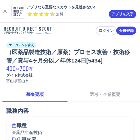
アプリなら重要なスカウトを見逃さない!
無料
アプリを入手
ログイン
会員登録
エージェント求人
（医薬品製造技術／原薬）プロセス改善・技術移
管／賞与4ヶ月分以／年休124日[5434]
400
~
700
万
ダイト株式会社
富山県富山市
募集要項
選考・企業概要
職務内容
職種
医薬品生産技術
仕事内容