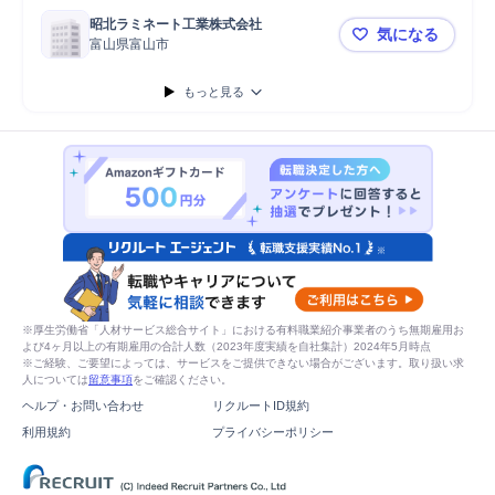
昭北ラミネート工業株式会社
気になる
富山県富山市
【富山市】◎
もっと見る
※厚生労働省「人材サービス総合サイト」における有料職業紹介事業者のうち無期雇用お
よび4ヶ月以上の有期雇用の合計人数（2023年度実績を自社集計）2024年5月時点
※ご経験、ご要望によっては、サービスをご提供できない場合がございます。取り扱い求
人については
留意事項
をご確認ください。
ヘルプ・お問い合わせ
リクルートID規約
利用規約
プライバシーポリシー