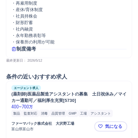
・再雇用制度

・産休/育休制度

・社員持株会

・財形貯蓄

・社内融資

・永年勤務表彰等

・保養所の利用が可能
制度備考
最終更新日： 
2026/5/12
条件の近いおすすめ求人
エージェント求人
(薬剤師)医薬品製造アシスタントの募集　土日祝休み／マイ
カー通勤可／福利厚生充実[5730]
400
~
700
万
製品
監査対応
消毒
品質管理
GMP
工場
アシスタント
製造管理
品質保証
ファーマパック株式会社　大沢野工場
気になる
富山県富山市
(薬剤師)医