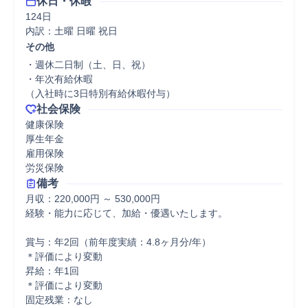
休日・休暇
124日

内訳：土曜 日曜 祝日
その他
・週休二日制（土、日、祝）

・年次有給休暇

（入社時に3日特別有給休暇付与）
社会保険
健康保険

厚生年金

雇用保険

労災保険
備考
月収：220,000円 ～ 530,000円

経験・能力に応じて、加給・優遇いたします。

賞与：年2回（前年度実績：4.8ヶ月分/年）

＊評価により変動

昇給：年1回

＊評価により変動

固定残業：なし
