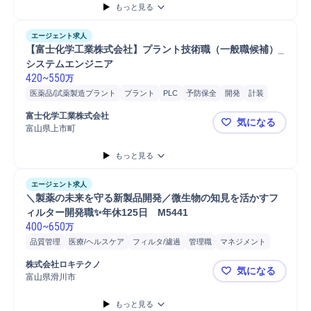
もっと見る
エージェント求人
【富士化学工業株式会社】プラント技術職（一般職候補）_
システムエンジニア
420
~
550
万
医薬品/試薬製造プラント
プラント
PLC
予防保全
開発
計装
道路
消防法
化学品
大気汚染防止法
危険物取扱
水質汚濁防止法
富士化学工業株式会社
気になる
労働基準法
富山県上市町
【富士化学
もっと見る
エージェント求人
＼製薬の未来を守る新製品開発／微生物の知見を活かすフ
ィルター開発職✨年休125日　M5441
400
~
650
万
品質管理
医療/ヘルスケア
フィルタ/濾過
管理職
マネジメント
GMP
製品開発
エレクトロニクス
品質保証
機器管理
株式会社ロキテクノ
気になる
解析結果評価
開発プロジェクト
医薬/バイオ素材
製品
研究開発
富山県滑川市
＼製薬の未来
医薬
もっと見る