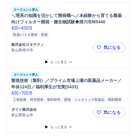
エージェント求人
＼理系の知識を活かして開発職へ／未経験から育てる製薬
向けフィルター開発・微生物試験◆滑川市M5440
400
~
450
万
医薬/バイオ素材
医薬
株式会社ロキテクノ
気になる
富山県滑川市
＼理系の知
もっと見る
エージェント求人
製造技術（製剤）／プライム市場上場の医薬品メーカー／
年休124日／福利厚生が充実[5433]
400
~
700
万
工程改善
研究開発
製剤研究
開発
ジェネリック医薬品
製剤開発
ダイト株式会社
気になる
富山県富山市
製造技術（製
もっと見る