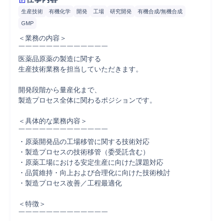
生産技術
有機化学
開発
工場
研究開発
有機合成/無機合成
GMP
＜業務の内容＞

￣￣￣￣￣￣￣￣￣￣￣￣￣

医薬品原薬の製造に関する

生産技術業務を担当していただきます。

開発段階から量産化まで、

製造プロセス全体に関わるポジションです。

＜具体的な業務内容＞

￣￣￣￣￣￣￣￣￣￣￣￣￣

・原薬開発品の工場移管に関する技術対応

・製造プロセスの技術移管（委受託含む）

・原薬工場における安定生産に向けた課題対応

・品質維持・向上および合理化に向けた技術検討

・製造プロセス改善／工程最適化

＜特徴＞

￣￣￣￣￣￣￣￣￣￣￣￣￣
