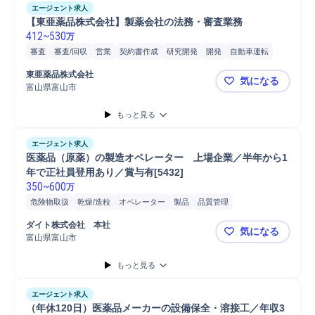
エージェント求人
【東亜薬品株式会社】製薬会社の法務・審査業務
412
~
530
万
審査
審査/回収
営業
契約書作成
研究開発
開発
自動車運転
自動車/輸送機器
自動車/輸送機械
自動車
普通自動車
東亜薬品株式会社
気になる
富山県富山市
【東亜薬品
もっと見る
エージェント求人
医薬品（原薬）の製造オペレーター　上場企業／半年から1
年で正社員登用あり／賞与有[5432]
350
~
600
万
危険物取扱
乾燥/造粒
オペレーター
製品
品質管理
ダイト株式会社　本社
気になる
富山県富山市
医薬品（原薬
もっと見る
エージェント求人
（年休120日）医薬品メーカーの設備保全・溶接工／年収3