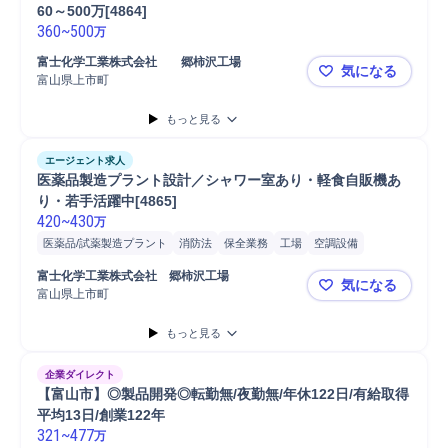
60～500万[4864]
360
~
500
万
富士化学工業株式会社	郷柿沢工場
気になる
富山県上市町
（年休120
もっと見る
エージェント求人
医薬品製造プラント設計／シャワー室あり・軽食自販機あ
り・若手活躍中[4865]
420
~
430
万
医薬品/試薬製造プラント
消防法
保全業務
工場
空調設備
予防保全
機器管理
プラント設計
労働安全衛生法
プラント
富士化学工業株式会社　郷柿沢工場
気になる
電気設備
富山県上市町
医薬品製造プ
もっと見る
企業ダイレクト
【富山市】◎製品開発◎転勤無/夜勤無/年休122日/有給取得
平均13日/創業122年
321
~
477
万