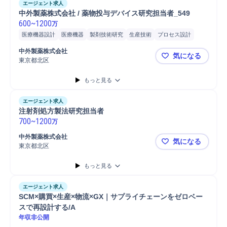
エージェント求人
中外製薬株式会社 / 薬物投与デバイス研究担当者_549 
600
~
1200
万
医療機器設計
医療機器
製剤技術研究
生産技術
プロセス設計
工程設計
製品開発
設計評価
バリデーション管理
修士採用
中外製薬株式会社
気になる
博士採用
東京都北区
中外製薬株式
もっと見る
エージェント求人
注射剤処方製法研究担当者
700
~
1200
万
中外製薬株式会社
気になる
東京都北区
注射剤処方
もっと見る
エージェント求人
SCM×購買×生産×物流×GX｜サプライチェーンをゼロベー
スで再設計する/A
年収非公開