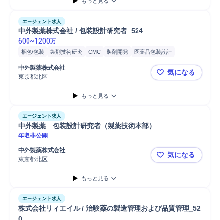
もっと見る
エージェント求人
中外製薬株式会社 / 包装設計研究者_524
600
~
1200
万
梱包/包装
製剤技術研究
CMC
製剤開発
医薬品包装設計
医薬品包装
固形製剤研究開発
商用利用開発
中外製薬株式会社
気になる
プロジェクトマネジメント
GMP
ライン立ち上げ
修士採用
東京都北区
中外製薬株式
博士採用
もっと見る
エージェント求人
中外製薬　包装設計研究者（製薬技術本部）
年収非公開
中外製薬株式会社
気になる
東京都北区
中外製薬 
もっと見る
エージェント求人
株式会社リィエイル / 治験薬の製造管理および品質管理_52
0