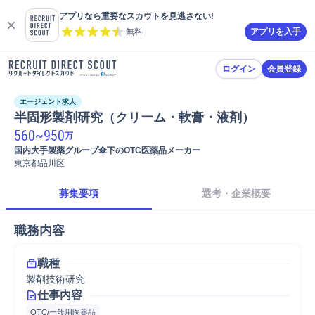
アプリなら重要なスカウトを見逃さない!
無料
アプリを入手
ログイン
会員登録
エージェント求人
半固形製剤研究（クリーム・軟膏・液剤）
560
~
950
万
国内大手製薬グループ傘下のOTC医薬品メーカー
東京都品川区
募集要項
選考・企業概要
職務内容
職種
製剤技術研究
仕事内容
OTC/一般用医薬品