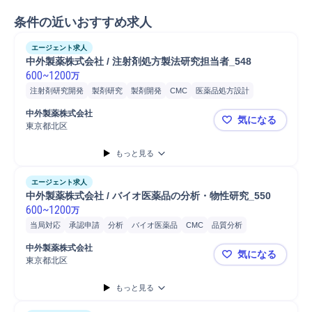
条件の近いおすすめ求人
エージェント求人
中外製薬株式会社 / 注射剤処方製法研究担当者_548
600
~
1200
万
注射剤研究開発
製剤研究
製剤開発
CMC
医薬品処方設計
製剤スケールアップ
製剤プロセス開発
物性分析研究
物性分析試験
中外製薬株式会社
気になる
抗体医薬品
修士採用
博士採用
東京都北区
中外製薬株式
もっと見る
エージェント求人
中外製薬株式会社 / バイオ医薬品の分析・物性研究_550
600
~
1200
万
当局対応
承認申請
分析
バイオ医薬品
CMC
品質分析
物性分析研究
バイオ医薬品研究開発
バイオ医薬品品質管理
中外製薬株式会社
気になる
品質管理
技術開発
新技術開発
解析結果評価
プロジェクト
東京都北区
中外製薬株式
課題設定
研究開発
医薬品分析
修士採用
博士採用
もっと見る