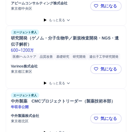
アビームコンサルティング株式会社
気になる
東京都中央区
SCM×購買
もっと見る
エージェント求人
研究開発（ゲノム・分子生物学／新規検査開発・NGS・遺
伝子解析）
600
~
1200
万
医療/ヘルスケア
品質改善
基礎研究
研究開発
遺伝子工学研究開発
臨床検査
技術開発
新技術開発
進捗管理
学術論文
Varinos株式会社
気になる
東京都江東区
研究開発（
もっと見る
エージェント求人
中外製薬　CMCプロジェクトリーダー（製薬技術本部）
年収非公開
中外製薬株式会社
気になる
東京都北区
中外製薬 