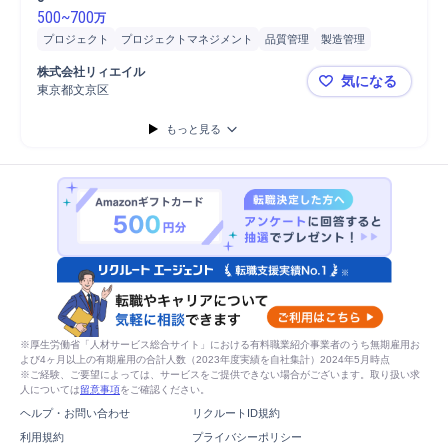
500
~
700
万
プロジェクト
プロジェクトマネジメント
品質管理
製造管理
品質保証
細胞/バイオ関連
再生医薬品品質管理
再生医薬品
GMP
株式会社リィエイル
気になる
逸脱管理
東京都文京区
株式会社リィ
もっと見る
※厚生労働省「人材サービス総合サイト」における有料職業紹介事業者のうち無期雇用お
よび4ヶ月以上の有期雇用の合計人数（2023年度実績を自社集計）2024年5月時点
※ご経験、ご要望によっては、サービスをご提供できない場合がございます。取り扱い求
人については
留意事項
をご確認ください。
ヘルプ・お問い合わせ
リクルートID規約
利用規約
プライバシーポリシー