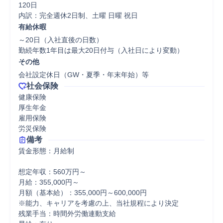
120日

内訳：完全週休2日制、土曜 日曜 祝日
有給休暇
～20日（入社直後の日数）

勤続年数1年目は最大20日付与（入社日により変動）
その他
会社設定休日（GW・夏季・年末年始）等
社会保険
健康保険

厚生年金

雇用保険

労災保険
備考
賃金形態：月給制

想定年収：560万円～

月給：355,000円～

月額（基本給）：355,000円～600,000円

※能力、キャリアを考慮の上、当社規程により決定

残業手当：時間外労働連動支給
