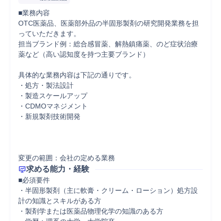
■業務内容

OTC医薬品、医薬部外品の半固形製剤の研究開発業務を担
っていただきます。

担当ブランド例：総合感冒薬、解熱鎮痛薬、のど症状治療
薬など（高い認知度を持つ主要ブランド）

具体的な業務内容は下記の通りです。

・処方・製法設計

・製造スケールアップ

・CDMOマネジメント

・新規製剤技術開発　　

変更の範囲：会社の定める業務
求める能力・経験
■必須要件

・半固形製剤（主に軟膏・クリーム・ローション）処方設
計の知識とスキルがある方

・製剤学または医薬品物理化学の知識のある方
