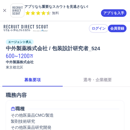
アプリなら重要なスカウトを見逃さない!
無料
アプリを入手
ログイン
会員登録
エージェント求人
中外製薬株式会社 / 包装設計研究者_524
600
~
1200
万
中外製薬株式会社
東京都北区
募集要項
選考・企業概要
職務内容
職種
その他医薬品CMC/製造
製剤技術研究
その他医薬品研究開発