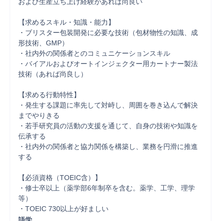
および生産立ち上げ経験があれば尚良い

【求めるスキル・知識・能力】

・ブリスター包装開発に必要な技術（包材物性の知識、成
形技術、GMP）

・社内外の関係者とのコミュニケーションスキル

・バイアルおよびオートインジェクター用カートナー製法
技術（あれば尚良し）

【求める行動特性】

・発生する課題に率先して対峙し、周囲を巻き込んで解決
までやりきる

・若手研究員の活動の支援を通じて、自身の技術や知識を
伝承する

・社内外の関係者と協力関係を構築し、業務を円滑に推進
する

【必須資格（TOEIC含）】

・修士卒以上（薬学部6年制卒を含む。薬学、工学、理学
等）

・TOEIC 730以上が好ましい
語学