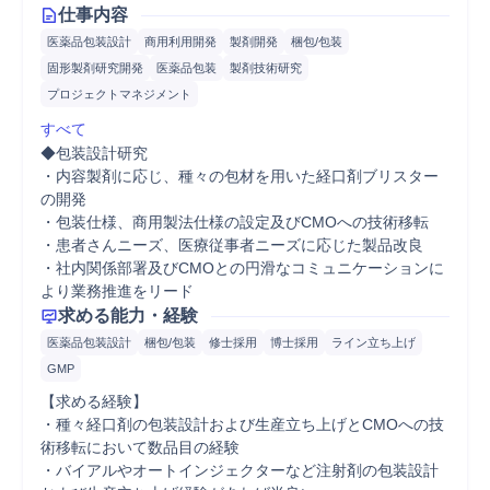
仕事内容
医薬品包装設計
商用利用開発
製剤開発
梱包/包装
固形製剤研究開発
医薬品包装
製剤技術研究
プロジェクトマネジメント
すべて
◆包装設計研究

・内容製剤に応じ、種々の包材を用いた経口剤ブリスター
の開発

・包装仕様、商用製法仕様の設定及びCMOへの技術移転

・患者さんニーズ、医療従事者ニーズに応じた製品改良

・社内関係部署及びCMOとの円滑なコミュニケーションに
より業務推進をリード
求める能力・経験
医薬品包装設計
梱包/包装
修士採用
博士採用
ライン立ち上げ
GMP
【求める経験】

・種々経口剤の包装設計および生産立ち上げとCMOへの技
術移転において数品目の経験

・バイアルやオートインジェクターなど注射剤の包装設計