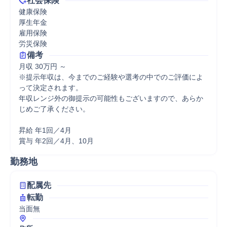
社会保険
健康保険

厚生年金

雇用保険

労災保険
備考
月収 30万円 ～

※提示年収は、今までのご経験や選考の中でのご評価によ
って決定されます。

年収レンジ外の御提示の可能性もございますので、あらか
じめご了承ください。

昇給 年1回／4月

賞与 年2回／4月、10月
勤務地
配属先
転勤
当面無