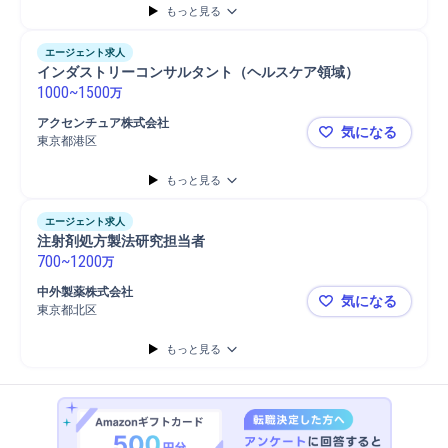
もっと見る
エージェント求人
インダストリーコンサルタント（ヘルスケア領域）
1000
~
1500
万
アクセンチュア株式会社
気になる
東京都港区
インダスト
もっと見る
エージェント求人
注射剤処方製法研究担当者
700
~
1200
万
中外製薬株式会社
気になる
東京都北区
注射剤処方
もっと見る