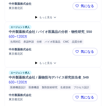
製剤スケールアップ
製剤プロセス開発
物性分析研究
物性分析試験
中外製薬株式会社
気になる
抗体医薬品
修士採用
博士採用
東京都北区
中外製薬株式
もっと見る
エージェント求人
中外製薬株式会社 / バイオ医薬品の分析・物性研究_550
600
~
1200
万
当局対応
承認申請
分析
バイオ医薬品
CMC
品質分析
物性分析研究
バイオ医薬品研究開発
バイオ医薬品品質管理
中外製薬株式会社
気になる
品質管理
技術開発
新技術開発
解析結果評価
プロジェクト
東京都北区
中外製薬株式
課題設定
研究開発
医薬品分析
修士採用
博士採用
もっと見る
エージェント求人
中外製薬株式会社 / 薬物投与デバイス研究担当者_549 
600
~
1200
万
医療機器設計
医療機器
製剤技術研究
生産技術
プロセス設計
工程設計
製品開発
設計評価
バリデーション管理
修士採用
中外製薬株式会社
気になる
博士採用
東京都北区
中外製薬株式