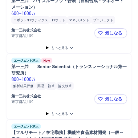
第一三共　ハイスループット合成（自動合成・ラボオート
メーション）
600
~
1000
万
ロボット/ロボティクス
ロボット
マネジメント
プロジェクト
有機合成/無機合成
チームリーダー
プロジェクトマネジメント
第一三共株式会社
気になる
ソフトウェア
Python
東京都品川区
第一三共 
もっと見る
エージェント求人
New
第一三共　　Senior Scientist（トランスレーショナル第一
研究所）
800
~
1000
万
解析結果評価
薬理
執筆
論文執筆
第一三共株式会社
気になる
東京都品川区
第一三共 S
もっと見る
エージェント求人
【フルリモート／在宅勤務】機能性食品素材開発（一般～