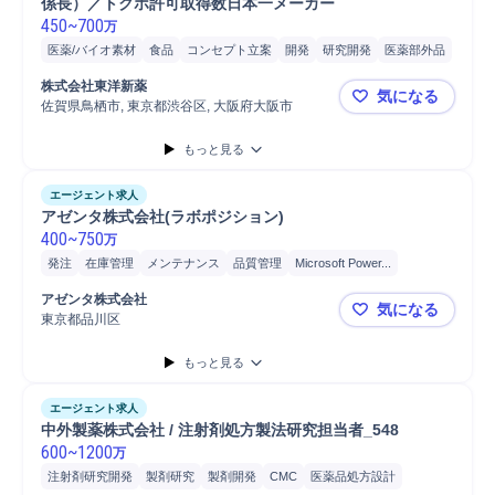
係長）／トクホ許可取得数日本一メーカー
450
~
700
万
医薬/バイオ素材
食品
コンセプト立案
開発
研究開発
医薬部外品
医薬
新薬
機能性原料研究開発
機能性原料
特保食品研究開発
株式会社東洋新薬
気になる
特保食品
研究テーマ設定
研究職担当
安全管理
企画立案
佐賀県鳥栖市, 東京都渋谷区, 大阪府大阪市
【フルリモ
マーケティング
もっと見る
エージェント求人
アゼンタ株式会社(ラボポジション)
400
~
750
万
発注
在庫管理
メンテナンス
品質管理
Microsoft Power...
Microsoft Excel
Microsoft Word
PC
アゼンタ株式会社
気になる
東京都品川区
アゼンタ株式
もっと見る
エージェント求人
中外製薬株式会社 / 注射剤処方製法研究担当者_548
600
~
1200
万
注射剤研究開発
製剤研究
製剤開発
CMC
医薬品処方設計