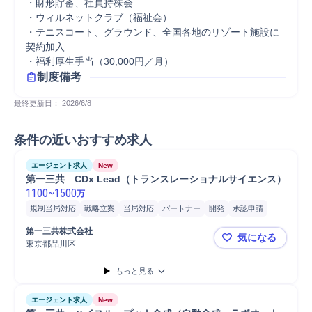
・財形貯蓄、社員持株会

・ウィルネットクラブ（福祉会）

・テニスコート、グラウンド、全国各地のリゾート施設に
契約加入

・福利厚生手当（30,000円／月）
制度備考
最終更新日： 
2026/6/8
条件の近いおすすめ求人
エージェント求人
New
第一三共　CDx Lead（トランスレーショナルサイエンス）
1100
~
1500
万
規制当局対応
戦略立案
当局対応
パートナー
開発
承認申請
がん
診断薬
検証
第一三共株式会社
気になる
東京都品川区
第一三共 C
もっと見る
エージェント求人
New