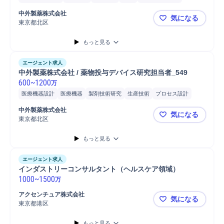
製剤スケールアップ
製剤プロセス開発
物性分析研究
物性分析試験
中外製薬株式会社
気になる
抗体医薬品
修士採用
博士採用
東京都北区
中外製薬株式
もっと見る
エージェント求人
中外製薬株式会社 / 薬物投与デバイス研究担当者_549 
600
~
1200
万
医療機器設計
医療機器
製剤技術研究
生産技術
プロセス設計
工程設計
製品開発
設計評価
バリデーション管理
修士採用
中外製薬株式会社
気になる
博士採用
東京都北区
中外製薬株式
もっと見る
エージェント求人
インダストリーコンサルタント（ヘルスケア領域）
1000
~
1500
万
アクセンチュア株式会社
気になる
東京都港区
インダスト
もっと見る