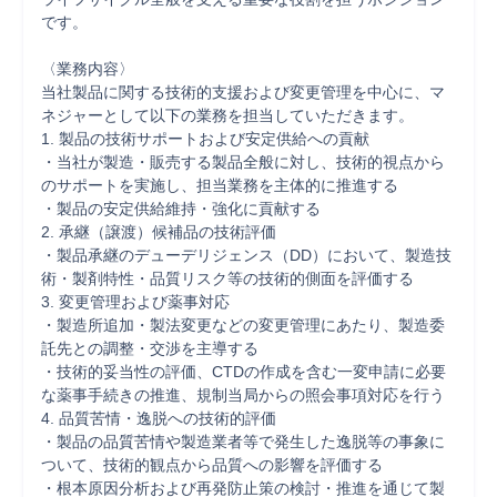
です。

〈業務内容〉

当社製品に関する技術的支援および変更管理を中心に、マ
ネジャーとして以下の業務を担当していただきます。

1. 製品の技術サポートおよび安定供給への貢献

・当社が製造・販売する製品全般に対し、技術的視点から
のサポートを実施し、担当業務を主体的に推進する

・製品の安定供給維持・強化に貢献する

2. 承継（譲渡）候補品の技術評価

・製品承継のデューデリジェンス（DD）において、製造技
術・製剤特性・品質リスク等の技術的側面を評価する

3. 変更管理および薬事対応

・製造所追加・製法変更などの変更管理にあたり、製造委
託先との調整・交渉を主導する

・技術的妥当性の評価、CTDの作成を含む一変申請に必要
な薬事手続きの推進、規制当局からの照会事項対応を行う

4. 品質苦情・逸脱への技術的評価

・製品の品質苦情や製造業者等で発生した逸脱等の事象に
ついて、技術的観点から品質への影響を評価する

・根本原因分析および再発防止策の検討・推進を通じて製