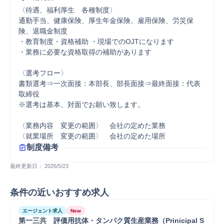
〈待遇、福利厚生　各種制度〉

通勤手当、健康保険、厚生年金保険、雇用保険、労災保
険、退職金制度 

・教育制度・資格補助 ・現場でのOJTになります

・業務に必要な資格取得の補助があります

〈選考フロー〉

書類選考⇒一次面接：本部長、部長面接⇒最終面接：代表
取締役

※選考は基本、対面でお願い致します。

〈業務内容　変更の範囲〉　会社の定めた業務

制度備考
最終更新日： 
2026/5/23
条件の近いおすすめ求人
エージェント求人
New
第一三共　評価用抗体・タンパク質生産業務（Prinicipal S