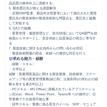
品品質の維持向上に貢献する。

5. 製造委託先が抱える課題解決

・定期GMP監査、製品年次照査等において抽出された製造
委託先の製造体制や製造技術的な問題点を、委託先と協働
して対処する

6. QAとの協働

・変更管理・逸脱管理など、担当領域においてQA部門を技
術面からサポートし、安定供給と品質保証の両立に寄与す
る

7. 製造技術に関する社内外からの問い合わせ対応

・製造技術関連の照会・依頼への適切な対応を行う
求める能力・経験
〈経験・スキル〉

・大卒以上

経験：医療用医薬品に関する製造業務、技術移管、スケー
ルアップ等の変更管理業務(経口剤、注射剤等)の何れかの経
験を有する者(5年以上)

・PCスキル：MS Officeに搭載されているアプリケーショ
ン(Excel、Word、Power Point、Teams等々)の操作が、日
常業務で十分使用可能な事

・語学スキル：業務に係る英文のメール、SOP・マニュア