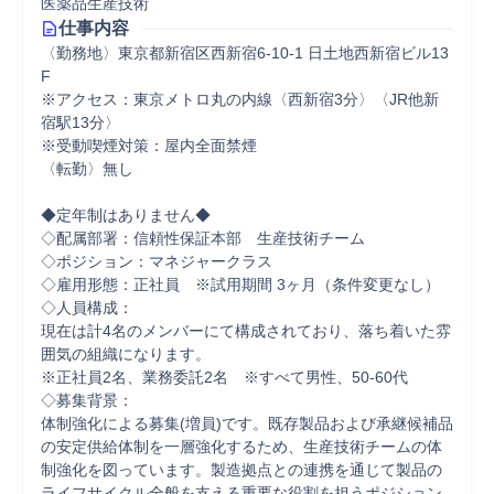
医薬品生産技術
仕事内容
〈勤務地〉東京都新宿区西新宿6-10-1 日土地西新宿ビル13
F  

※アクセス：東京メトロ丸の内線〈西新宿3分〉〈JR他新
宿駅13分〉

※受動喫煙対策：屋内全面禁煙

〈転勤〉無し

◆定年制はありません◆

◇配属部署：信頼性保証本部　生産技術チーム　

◇ポジション：マネジャークラス

◇雇用形態：正社員　※試用期間 3ヶ月（条件変更なし）

◇人員構成：

現在は計4名のメンバーにて構成されており、落ち着いた雰
囲気の組織になります。

※正社員2名、業務委託2名　※すべて男性、50-60代

◇募集背景：

体制強化による募集(増員)です。既存製品および承継候補品
の安定供給体制を一層強化するため、生産技術チームの体
制強化を図っています。製造拠点との連携を通じて製品の
ライフサイクル全般を支える重要な役割を担うポジション