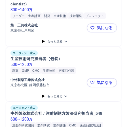
cientist）
800
~
1400
万
リーダー
生産計画
開発
生産技術
技術開発
プロジェクト
チームリーダー
第一三共株式会社
気になる
東京都江戸川区
第一三共 評価
もっと見る
エージェント求人
生産技術研究担当者（包装）
500
~
1250
万
新薬
GMP
CMC
生産技術
医薬品包装
中外製薬工業株式会社
気になる
東京都北区, 静岡県藤枝市
生産技術研
もっと見る
エージェント求人
中外製薬株式会社 / 注射剤処方製法研究担当者_548
600
~
1200
万
注射剤研究開発
製剤研究
製剤開発
CMC
医薬品処方設計