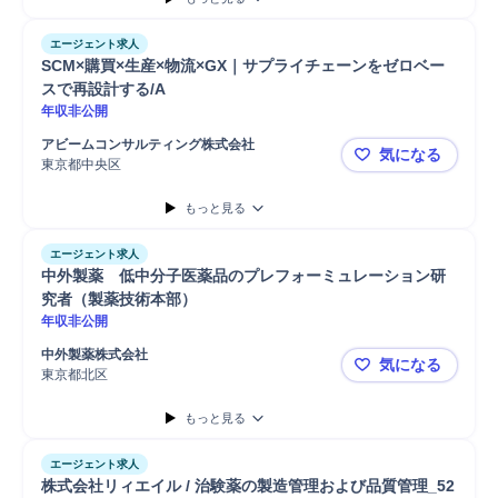
エージェント求人
SCM×購買×生産×物流×GX｜サプライチェーンをゼロベー
スで再設計する/A
年収非公開
アビームコンサルティング株式会社
気になる
東京都中央区
SCM×購買
もっと見る
エージェント求人
中外製薬　低中分子医薬品のプレフォーミュレーション研
究者（製薬技術本部）
年収非公開
中外製薬株式会社
気になる
東京都北区
中外製薬 
もっと見る
エージェント求人
株式会社リィエイル / 治験薬の製造管理および品質管理_52