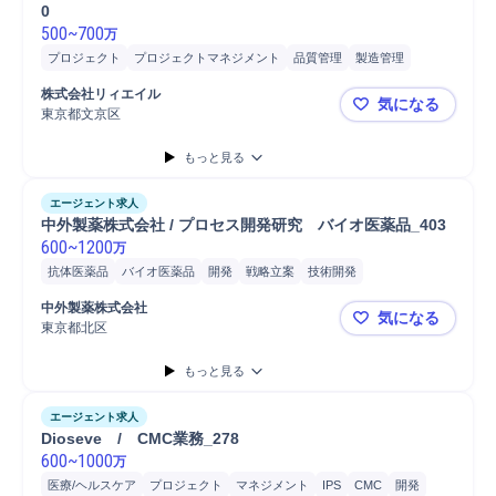
0
500
~
700
万
プロジェクト
プロジェクトマネジメント
品質管理
製造管理
品質保証
細胞/バイオ関連
再生医薬品品質管理
再生医薬品
GMP
株式会社リィエイル
気になる
逸脱管理
東京都文京区
株式会社リィ
もっと見る
エージェント求人
中外製薬株式会社 / プロセス開発研究　バイオ医薬品_403
600
~
1200
万
抗体医薬品
バイオ医薬品
開発
戦略立案
技術開発
バイオ医薬品研究開発
開発プロジェクト
開発マネジメント
中外製薬株式会社
気になる
研究開発
研究テーマ設定
プロセス設計
プロセス工学研究
東京都北区
中外製薬株式
プロセス設計研究
研究開発部門協業
研究開発部門連携
もっと見る
発酵工学研究開発
要素技術開発
生産技術
技術評価
樹脂/プラスティック
材料工学
タンパク質工学研究開発
研究者協働
エージェント求人
細胞/バイオ関連
細胞工学研究開発
微生物研究開発
分子設計学研究
Dioseve　/　CMC業務_278
600
生物分野
~
1000
生化学/生物化学研究
微生物検出
バイオ医薬品生産
万
バイオエンジニアリング研究開発
データサイエンス研究開発
医療/ヘルスケア
プロジェクト
マネジメント
IPS
CMC
開発