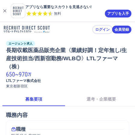
アプリなら重要なスカウトを見逃さない!
無料
アプリを入手
ログイン
会員登録
エージェント求人
長期収載医薬品販売企業〈業績好調！定年無し/生
産技術担当/西新宿勤務/WLB◎〉LTLファーマ
（株）
650
~
970
万
LTLファーマ株式会社
東京都新宿区
募集要項
選考・企業概要
職務内容
職種