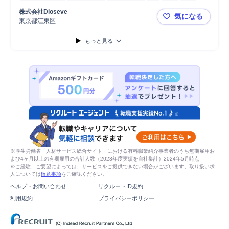
細胞/バイオ関連
細胞工学研究開発
臨床試験
CPC/cost per cl...
株式会社Dioseve
気になる
GMP
文書作成
バイオ医薬品
品質保証
東京都江東区
Dioseve 
もっと見る
※厚生労働省「人材サービス総合サイト」における有料職業紹介事業者のうち無期雇用お
よび4ヶ月以上の有期雇用の合計人数（2023年度実績を自社集計）2024年5月時点
※ご経験、ご要望によっては、サービスをご提供できない場合がございます。取り扱い求
人については
留意事項
をご確認ください。
ヘルプ・お問い合わせ
リクルートID規約
利用規約
プライバシーポリシー