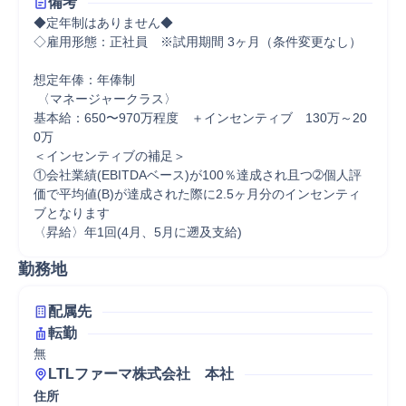
備考
◆定年制はありません◆

◇雇用形態：正社員　※試用期間 3ヶ月（条件変更なし）

想定年俸：年俸制

 〈マネージャークラス〉

基本給：650〜970万程度　＋インセンティブ　130万～20
0万 

＜インセンティブの補足＞

①会社業績(EBITDAベース)が100％達成され且つ➁個人評
価で平均値(B)が達成された際に2.5ヶ月分のインセンティ
ブとなります

勤務地
配属先
転勤
無
LTLファーマ株式会社　本社
住所