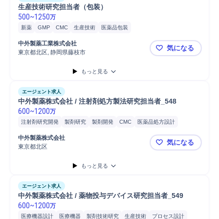
生産技術研究担当者（包装）
500
~
1250
万
新薬
GMP
CMC
生産技術
医薬品包装
中外製薬工業株式会社
気になる
東京都北区, 静岡県藤枝市
生産技術研
もっと見る
エージェント求人
中外製薬株式会社 / 注射剤処方製法研究担当者_548
600
~
1200
万
注射剤研究開発
製剤研究
製剤開発
CMC
医薬品処方設計
製剤スケールアップ
製剤プロセス開発
物性分析研究
物性分析試験
中外製薬株式会社
気になる
抗体医薬品
修士採用
博士採用
東京都北区
中外製薬株式
もっと見る
エージェント求人
中外製薬株式会社 / 薬物投与デバイス研究担当者_549 
600
~
1200
万
医療機器設計
医療機器
製剤技術研究
生産技術
プロセス設計