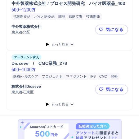
中外製薬株式会社 / プロセス開発研究　バイオ医薬品_403
600
~
1200
万
抗体医薬品
バイオ医薬品
開発
戦略立案
技術開発
バイオ医薬品研究開発
開発プロジェクト
開発マネジメント
中外製薬株式会社
気になる
研究開発
研究テーマ設定
プロセス設計
プロセス工学研究
東京都北区
中外製薬株式
プロセス設計研究
研究開発部門協業
研究開発部門連携
もっと見る
発酵工学研究開発
要素技術開発
生産技術
技術評価
樹脂/プラスティック
材料工学
タンパク質工学研究開発
研究者協働
エージェント求人
細胞/バイオ関連
細胞工学研究開発
微生物研究開発
分子設計学研究
Dioseve　/　CMC業務_278
600
生物分野
~
1000
生化学/生物化学研究
微生物検出
バイオ医薬品生産
万
バイオエンジニアリング研究開発
データサイエンス研究開発
医療/ヘルスケア
プロジェクト
マネジメント
IPS
CMC
開発
細胞/バイオ関連
細胞工学研究開発
臨床試験
CPC/cost per cl...
株式会社Dioseve
気になる
GMP
文書作成
バイオ医薬品
品質保証
東京都江東区
Dioseve 
もっと見る