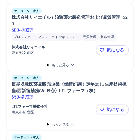
エージェント求人
株式会社リィエイル / 治験薬の製造管理および品質管理_52
0
500
~
700
万
プロジェクト
プロジェクトマネジメント
品質管理
製造管理
品質保証
細胞/バイオ関連
再生医薬品品質管理
再生医薬品
GMP
株式会社リィエイル
気になる
逸脱管理
東京都文京区
株式会社リィ
もっと見る
エージェント求人
長期収載医薬品販売企業〈業績好調！定年無し/生産技術担
当/西新宿勤務/WLB◎〉LTLファーマ（株）
650
~
970
万
LTLファーマ株式会社
気になる
東京都新宿区
長期収載医薬
もっと見る
エージェント求人