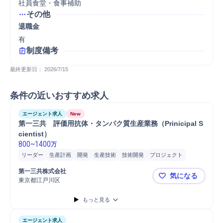
社員食堂・食事補助
その他
退職金
有
制度備考
最終更新日： 
2026/7/15
条件の近いおすすめ求人
エージェント求人
New
第一三共　評価用抗体・タンパク質生産業務（Prinicipal S
cientist）
800
~
1400
万
リーダー
生産計画
開発
生産技術
技術開発
プロジェクト
チームリーダー
第一三共株式会社
気になる
東京都江戸川区
第一三共 評価
もっと見る
エージェント求人