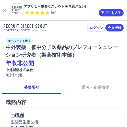
アプリなら重要なスカウトを見逃さない!
無料
アプリを入手
ログイン
会員登録
エージェント求人
中外製薬　低中分子医薬品のプレフォーミュレー
ション研究者（製薬技術本部）
年収非公開
中外製薬株式会社
東京都北区
募集要項
選考・企業概要
職務内容
職種
医薬品生産技術