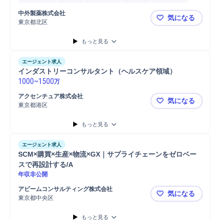
工程設計
製品開発
設計評価
バリデーション管理
修士採用
中外製薬株式会社
気になる
博士採用
東京都北区
中外製薬株式
もっと見る
エージェント求人
インダストリーコンサルタント（ヘルスケア領域）
1000
~
1500
万
アクセンチュア株式会社
気になる
東京都港区
インダスト
もっと見る
エージェント求人
SCM×購買×生産×物流×GX｜サプライチェーンをゼロベー
スで再設計する/A
年収非公開
アビームコンサルティング株式会社
気になる
東京都中央区
SCM×購買
もっと見る