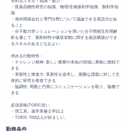
求めるスキル・知識・能力：

・医薬品物性研究の知識、物理/生物薬剤学知識、製剤学知
識

・海外関係会社と専門分野について議論できる英語力があ
ること

・分子動力学シミュレーションを用いた分子間相互作用解
析を通じて、製剤特性や吸収挙動に関する仮説構築ができ
るスキルがあるとなおよい

求める行動特性：

・チャレンジ精神: 新しい業務や未知の領域に果敢に挑戦で
きる

・革新性と推進力: 革新性を追求し、困難な課題に対して主
体的に研究を推進できる

・協調性: 周囲と円滑にコミュニケーションを取り、協働で
きる

必須資格(TOEIC含)：

・理工系、薬学系修士卒以上

・TOEIC 700以上が好ましい。
勤務条件