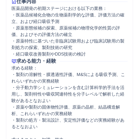
仕事内容
医薬品開発の初期ステージにおける以下の業務：

・医薬品候補化合物の生物薬剤学的な評価、評価方法の確
立、および経口吸収予測

・原薬形態候補の探索、原薬候補の物理化学的性質の評
価、およびその評価方法の確立

・原薬特性に基づいた非臨床試験用および臨床試験用の製
剤処方の探索、製剤技術の研究

・経口吸収改善製剤やDDS技術の検討
求める能力・経験
求める経験：

・製剤の溶解性・膜透過性評価、M&Sによる吸収予測、こ
れらいずれかの実務経験

・分子動力学シミュレーションを含む計算科学的手法を活
用し、製剤特性や吸収関連特性を分子レベルで解析した経
験があるとなおよい

・原薬や製剤の固体物性評価、原薬の晶析、結晶構造解
析、これらいずれかの実務経験

・製剤の処方・製法設計、安定性評価などの実務経験があ
るとなおよい
