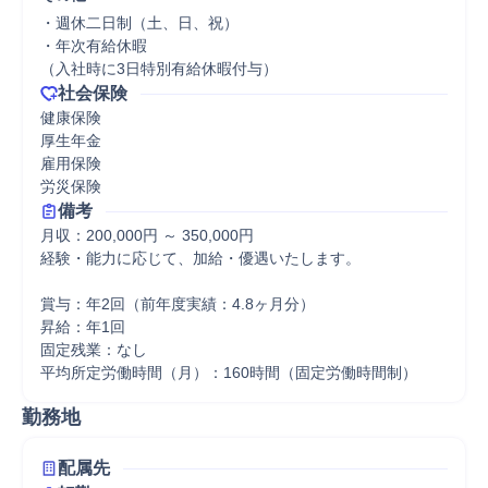
・週休二日制（土、日、祝）

・年次有給休暇

（入社時に3日特別有給休暇付与）
社会保険
健康保険

厚生年金

雇用保険

労災保険
備考
月収：200,000円 ～ 350,000円

経験・能力に応じて、加給・優遇いたします。

賞与：年2回（前年度実績：4.8ヶ月分）

昇給：年1回

固定残業：なし

平均所定労働時間（月）：160時間（固定労働時間制）
勤務地
配属先