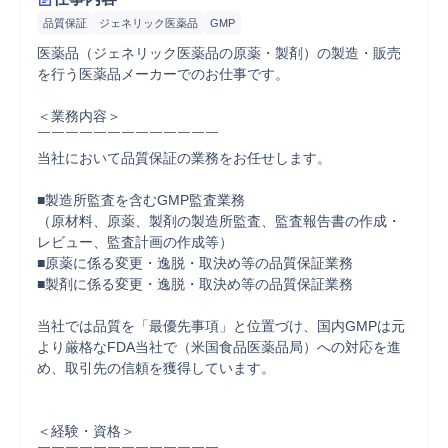
品質保証
ジェネリック医薬品
GMP
医薬品（ジェネリック医薬品の原薬・製剤）の製造・販売
を行う医薬品メーカーでのお仕事です。

＜業務内容＞　

￣￣￣￣￣￣￣￣￣￣￣￣￣

当社において品質保証の業務をお任せします。

■製造所監査を含むGMP監査業務

（原材料、原薬、製剤の製造所監査、監査報告書の作成・
レビュー、監査計画の作成等）

■原薬に係る変更・逸脱・取決め等の品質保証業務

■製剤に係る変更・逸脱・取決め等の品質保証業務

当社では品質を「最優先事項」と位置づけ、国内GMPは元
より厳格なFDA当社で（米国食品医薬品局）への対応を進
め、取引先の信頼を獲得しています。

＜経験・資格＞　
