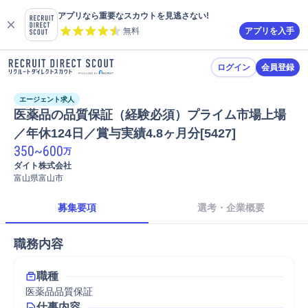
アプリなら重要なスカウトを見逃さない!
無料
アプリを入手
ログイン
会員登録
エージェント求人
医薬品の品質保証（経験必須）プライム市場上場
／年休124日／賞与実績4.8ヶ月分[5427]
350
~
600
万
ダイト株式会社
富山県富山市
募集要項
選考・企業概要
職務内容
職種
医薬品品質保証
仕事内容