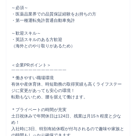
￣￣￣￣￣￣￣￣￣￣￣￣￣

～必須～

・医薬品業界での品質保証経験をお持ちの方

・第一種運転免許普通自動車免許

～歓迎スキル～

・英語スキルのある方歓迎

（海外とのやり取りがあるため）

＜企業PRポイント＞　

￣￣￣￣￣￣￣￣￣￣￣￣￣

＊働きやすい職場環境

有休や産休育休、時短勤務の取得実績も高くライフステー
ジに変更があっても安心の環境！

転勤もないため、腰を据えて働けます。

＊プライベートの時間が充実

土日祝休みで年間休日は124日、残業は月15ｈ程度と少な
め！

入社時に3日、特別有給休暇が付与されるので趣味や家族と
の時間もしっかり確保できます。
