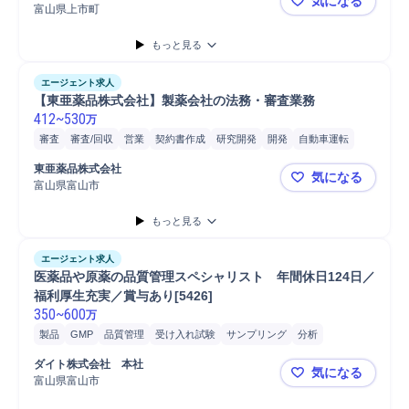
気になる
富山県上市町
（年休120
もっと見る
エージェント求人
【東亜薬品株式会社】製薬会社の法務・審査業務
412
~
530
万
審査
審査/回収
営業
契約書作成
研究開発
開発
自動車運転
自動車/輸送機器
自動車/輸送機械
自動車
普通自動車
東亜薬品株式会社
気になる
富山県富山市
【東亜薬品
もっと見る
エージェント求人
医薬品や原薬の品質管理スペシャリスト　年間休日124日／
福利厚生充実／賞与あり[5426]
350
~
600
万
製品
GMP
品質管理
受け入れ試験
サンプリング
分析
ダイト株式会社　本社
気になる
富山県富山市
医薬品や原薬