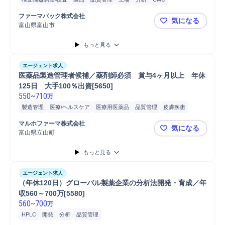
プロセス設計
研究開発
開発
ファーマパック株式会社
気になる
富山県富山市
ファーマパ
もっと見る
エージェント求人
医薬品製造管理者候補／薬剤師必須　賞与4ヶ月以上　年休
125日　大手100％出資[5650]
550
~
710
万
製造管理
医療/ヘルスケア
医療用医薬品
品質管理
皮膚疾患
マルホファーマ株式会社
気になる
富山県立山町
医薬品製造管
もっと見る
エージェント求人
（年休120日）グローバル製薬企業の分析法開発・育成／年
収560～700万[5580]
560
~
700
万
HPLC
開発
分析
品質管理