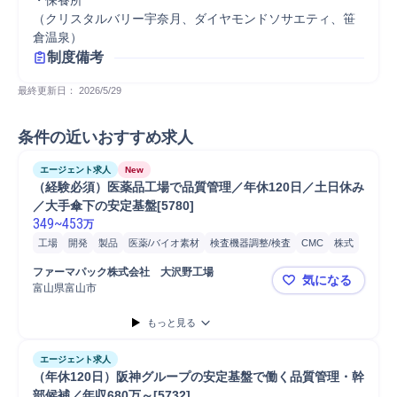
・保養所

（クリスタルバリー宇奈月、ダイヤモンドソサエティ、笹
倉温泉）
制度備考
最終更新日： 
2026/5/29
条件の近いおすすめ求人
エージェント求人
New
（経験必須）医薬品工場で品質管理／年休120日／土日休み
／大手傘下の安定基盤[5780]
349
~
453
万
工場
開発
製品
医薬/バイオ素材
検査機器調整/検査
CMC
株式
研究開発
開発薬事
プロセス設計
品質管理
診断薬
品質改善
ファーマパック株式会社　大沢野工場
気になる
医薬部外品
品質保証
分析
医薬
富山県富山市
（経験必須）
もっと見る
エージェント求人
（年休120日）阪神グループの安定基盤で働く品質管理・幹
部候補／年収680万～[5732]