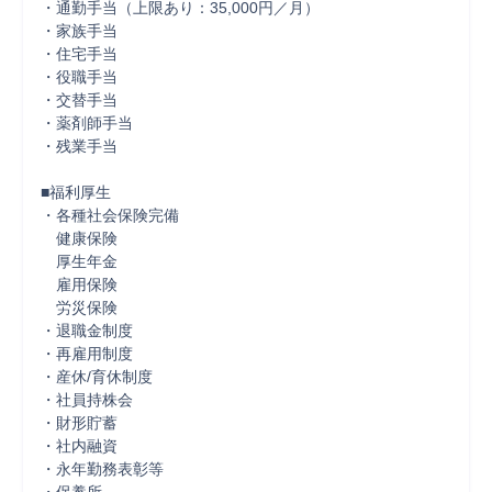
・通勤手当（上限あり：35,000円／月）

・家族手当

・住宅手当

・役職手当

・交替手当

・薬剤師手当

・残業手当

■福利厚生

・各種社会保険完備

　健康保険

　厚生年金

　雇用保険

　労災保険

・退職金制度

・再雇用制度

・産休/育休制度

・社員持株会

・財形貯蓄

・社内融資

・永年勤務表彰等
