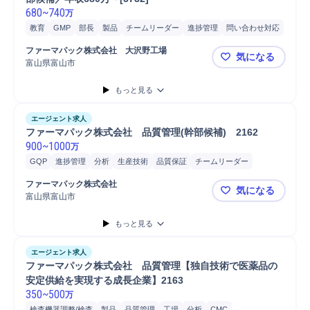
680
~
740
万
教育
GMP
部長
製品
チームリーダー
進捗管理
問い合わせ対応
品質管理
マネジメント
幹部
品質保証
GQP
分析
生産技術
ファーマパック株式会社　大沢野工場
気になる
富山県富山市
（年休120
もっと見る
エージェント求人
ファーマパック株式会社　品質管理(幹部候補)　2162
900
~
1000
万
GQP
進捗管理
分析
生産技術
品質保証
チームリーダー
品質管理
ファーマパック株式会社
気になる
富山県富山市
ファーマパッ
もっと見る
エージェント求人
ファーマパック株式会社　品質管理【独自技術で医薬品の
安定供給を実現する成長企業】2163
350
~
500
万
検査機器調整/検査
製品
品質管理
工場
分析
CMC