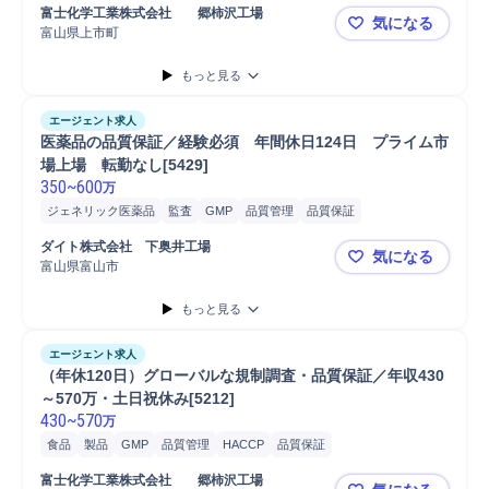
富士化学工業株式会社	郷柿沢工場
気になる
富山県上市町
（年休120
もっと見る
エージェント求人
医薬品の品質保証／経験必須　年間休日124日　プライム市
場上場　転勤なし[5429]
350
~
600
万
ジェネリック医薬品
監査
GMP
品質管理
品質保証
ダイト株式会社　下奥井工場
気になる
富山県富山市
医薬品の品質
もっと見る
エージェント求人
（年休120日）グローバルな規制調査・品質保証／年収430
～570万・土日祝休み[5212]
430
~
570
万
食品
製品
GMP
品質管理
HACCP
品質保証
富士化学工業株式会社	郷柿沢工場