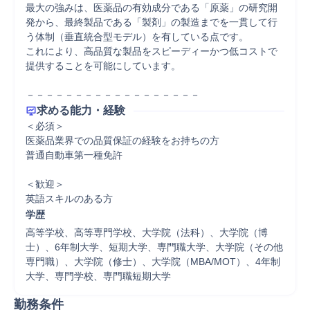
最大の強みは、医薬品の有効成分である「原薬」の研究開
発から、最終製品である「製剤」の製造までを一貫して行
う体制（垂直統合型モデル）を有している点です。

これにより、高品質な製品をスピーディーかつ低コストで
提供することを可能にしています。

－－－－－－－－－－－－－－－－－－
求める能力・経験
＜必須＞

医薬品業界での品質保証の経験をお持ちの方

普通自動車第一種免許

＜歓迎＞

英語スキルのある方
学歴
高等学校、高等専門学校、大学院（法科）、大学院（博
士）、6年制大学、短期大学、専門職大学、大学院（その他
専門職）、大学院（修士）、大学院（MBA/MOT）、4年制
大学、専門学校、専門職短期大学
勤務条件