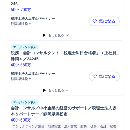
246
500
~
700
万
税理士法人坂本&パートナー
気になる
静岡県浜松市
税務・会計コ
もっと見る
エージェント求人
税務・会計コンサルタント「税理士科目合格者」＜正社員_
静岡＞／24245
400
~
650
万
税理士法人坂本&パートナー
気になる
静岡県浜松市
税務・会計コ
もっと見る
エージェント求人
会計コンサル／中小企業の経営のサポート／税理士法人坂
本＆パートナー／静岡県浜松市
400
~
600
万
コンサルティング業務
研修実施
法人営業
財務
税務
会計
経理