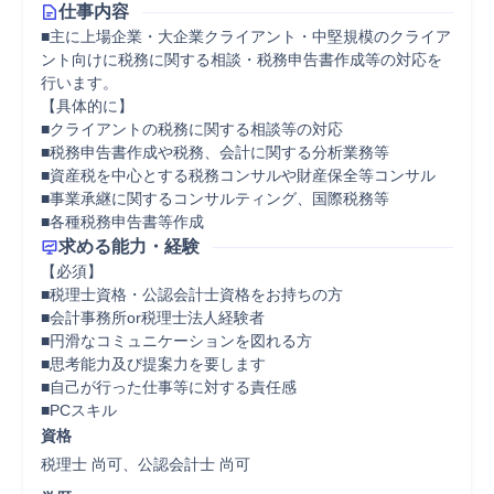
仕事内容
■主に上場企業・大企業クライアント・中堅規模のクライア
ント向けに税務に関する相談・税務申告書作成等の対応を
行います。

【具体的に】

■クライアントの税務に関する相談等の対応

■税務申告書作成や税務、会計に関する分析業務等

■資産税を中心とする税務コンサルや財産保全等コンサル

■事業承継に関するコンサルティング、国際税務等

■各種税務申告書等作成
求める能力・経験
【必須】

■税理士資格・公認会計士資格をお持ちの方

■会計事務所or税理士法人経験者

■円滑なコミュニケーションを図れる方

■思考能力及び提案力を要します

■自己が行った仕事等に対する責任感

■PCスキル
資格
税理士 尚可、公認会計士 尚可