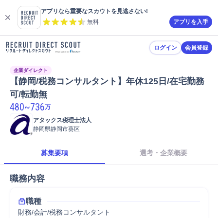
アプリなら重要なスカウトを見逃さない!
無料
アプリを入手
ログイン
会員登録
企業ダイレクト
【静岡/税務コンサルタント】年休125日/在宅勤務
可/転勤無
480
~
736
万
アタックス税理士法人
静岡県静岡市葵区
募集要項
選考・企業概要
職務内容
職種
財務/会計/税務コンサルタント