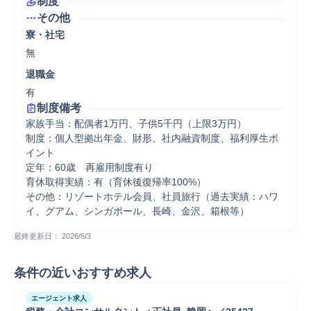
制度
その他
寮・社宅
無
退職金
有
制度備考
家族手当：配偶者1万円、子供5千円（上限3万円）

制度：個人型拠出年金、財形、社内融資制度、福利厚生ポ
イント 

定年：60歳　再雇用制度有り

育休取得実績：有（育休後復帰率100%）

その他：リゾートホテル会員、社員旅行（過去実績：ハワ
イ、グアム、シンガポール、長崎、金沢、箱根等）
最終更新日： 
2026/6/3
条件の近いおすすめ求人
エージェント求人