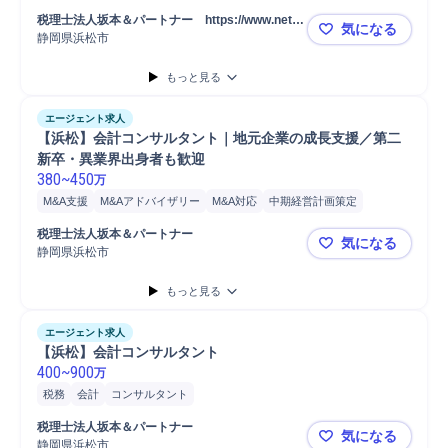
営業
監査
巡回
コンサルタント
コンサルタント職担当
税理士法人坂本＆パートナー　https://www.net-b
気になる
財務/会計コンサルティング
税務コンサルティング
p.co.jp/
静岡県浜松市
会計コンサ
もっと見る
エージェント求人
【浜松】会計コンサルタント｜地元企業の成長支援／第二
新卒・異業界出身者も歓迎
380
~
450
万
M&A支援
M&Aアドバイザリー
M&A対応
中期経営計画策定
M&Aコンサルティング
コンサルティング業務
税務申告
財務
税理士法人坂本＆パートナー
気になる
アドバイザリー
税務
中小企業支援
会計
パートナー
企業支援
静岡県浜松市
【浜松】会
事業承継
もっと見る
エージェント求人
【浜松】会計コンサルタント
400
~
900
万
税務
会計
コンサルタント
税理士法人坂本＆パートナー
気になる
静岡県浜松市
【浜松】会