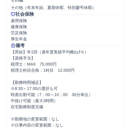
その他
その他（年末年始、夏期休暇、特別慶弔休暇）
社会保険
雇用保険

健康保険

労災保険

厚生年金
備考
【昇給】年1回（過年度実績平均概ね3％）

【資格手当】

税理士：MAX　75,000円

税理士科目合格：1科目　12,000円

【勤務時間補足】

※8:30～17:00の選択も可

時差出勤可能（7：00～10：00　30分単位）

中抜け可能（最大3時間）

在宅勤務制度完備

※勤務地の変更範囲：なし

※仕事内容の変更範囲：なし