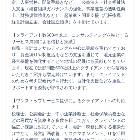
定、人事労務、開業手続きなど）、公益法人・社会福祉法
人支援（経営組織ガバナンスの強化、事業運営の透明性向
上、財務規律強化など）、起業家・開業支援（記帳指導、
経営計画立案、会社設立指導）を手掛けています。

【クライアント数600社以上、コンサルティングを軸とする
サービス展開による信頼と実績】

税務・会計コンサルティングを中心に実績を重ねてきてお
り、資金繰りや制度活用などの支援を通じて、地元企業の
経営基盤を強化することで地域の発展にも貢献してきてい
ます。現在では顧問数600社以上のクライアントから信頼を
いただきご紹介も増え続けています。また、クライアント
のためを考え記帳代行を行わず、自計化支援などを重視し
サポートする姿勢が評価されています。

【ワンストップサービス提供によるクライアントへの対応
力】

税理士、公認会計士、中小企業診断士、社会保険労務士な
どの高度な有資格者が多数在籍しており、クライアントの
幅広い課題に対応しています。会計・税務に関する相談だ
けでなく、経営計画改善、リスクマネジメント、ITを活用