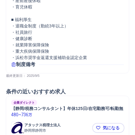
・産前産後休暇

・育児休暇

■ 福利厚生

・退職金制度（勤続3年以上）

・社員旅行

・健康診断

・就業障害保障保険

・重大疾病保障保険

・浜松市奨学金返還支援補助金認定企業
制度備考
最終更新日： 
2025/9/5
条件の近いおすすめ求人
企業ダイレクト
【静岡/税務コンサルタント】年休125日/在宅勤務可/転勤無
480
~
736
万
アタックス税理士法人
気になる
静岡県静岡市
【静岡/税務