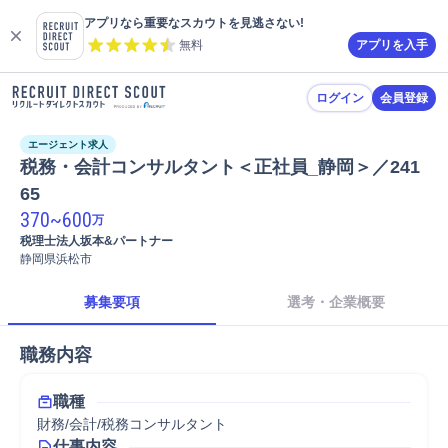
アプリなら重要なスカウトを見逃さない!
無料
アプリを入手
ログイン
会員登録
エージェント求人
税務・会計コンサルタント＜正社員_静岡＞／241
65
370
~
600
万
税理士法人坂本&パートナー
静岡県浜松市
募集要項
選考・企業概要
職務内容
職種
財務/会計/税務コンサルタント
仕事内容