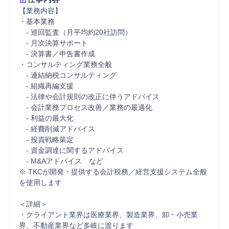
【業務内容】

・基本業務

　- 巡回監査（月平均約20社訪問）

　- 月次決算サポート

　- 決算書／申告書作成

・コンサルティング業務全般

　- 連結納税コンサルティング

　- 組織再編支援

　- 法律や会計規則の改正に伴うアドバイス

　- 会計業務プロセス改善／業務の最適化

　- 利益の最大化

　- 経費削減アドバイス

　- 投資戦略策定

　- 資金調達に関するアドバイス

　- M&Aアドバイス　など

※ TKCが開発・提供する会計税務／経営支援システム全般
を使用します

＜詳細＞

・クライアント業界は医療業界、製造業界、卸・小売業
界、不動産業界など多岐に渡ります
