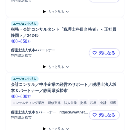
静岡県浜松市
税務・会計コ
もっと見る
エージェント求人
税務・会計コンサルタント「税理士科目合格者」＜正社員_
静岡＞／24245
400
~
650
万
税理士法人坂本&パートナー
気になる
静岡県浜松市
税務・会計コ
もっと見る
エージェント求人
会計コンサル／中小企業の経営のサポート／税理士法人坂
本＆パートナー／静岡県浜松市
400
~
600
万
コンサルティング業務
研修実施
法人営業
財務
税務
会計
経理
営業
監査
巡回
コンサルタント
コンサルタント職担当
税理士法人坂本＆パートナー　https://www.net-b
気になる
財務/会計コンサルティング
税務コンサルティング
p.co.jp/
静岡県浜松市
会計コンサ
もっと見る