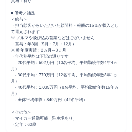
賞与：有り

■ 備考／補足

＜給与＞

・担当顧客からいただいた顧問料・報酬の15％が収入とし
て還元されます

※ ノルマや飛び込み営業などはございません

・賞与：年3回（5月・7月・12月）

※ 昨年度実績：2ヵ月～3ヵ月

・年代別平均は下記の通りです

　- 20代平均：502万円（10名平均、平均勤続年数4年4ヵ
月）

　- 30代平均：770万円（12名平均、平均勤続年数8年1ヵ
月）

　- 40代平均：1,035万円（8名平均、平均勤続年数15年ヵ
月）

　- 全体平均年収：840万円（42名平均）

＜その他＞

・マイカー通勤可能（駐車場あり）

・定年：60歳