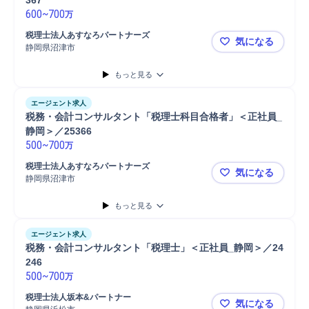
367
600
~
700
万
税理士法人あすなろパートナーズ
気になる
静岡県沼津市
税務・会計コ
もっと見る
エージェント求人
税務・会計コンサルタント「税理士科目合格者」＜正社員_
静岡＞／25366
500
~
700
万
税理士法人あすなろパートナーズ
気になる
静岡県沼津市
税務・会計コ
もっと見る
エージェント求人
税務・会計コンサルタント「税理士」＜正社員_静岡＞／24
246
500
~
700
万
税理士法人坂本&パートナー
気になる