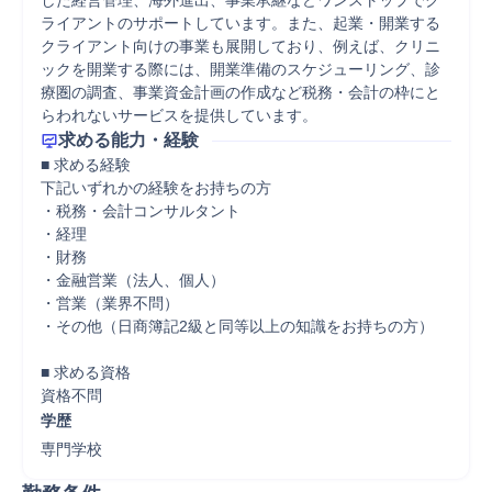
した経営管理、海外進出、事業承継などワンストップでク
ライアントのサポートしています。また、起業・開業する
クライアント向けの事業も展開しており、例えば、クリニ
ックを開業する際には、開業準備のスケジューリング、診
療圏の調査、事業資金計画の作成など税務・会計の枠にと
らわれないサービスを提供しています。
求める能力・経験
■ 求める経験

下記いずれかの経験をお持ちの方

・税務・会計コンサルタント

・経理

・財務

・金融営業（法人、個人）

・営業（業界不問）

・その他（日商簿記2級と同等以上の知識をお持ちの方）

■ 求める資格

資格不問
学歴
専門学校