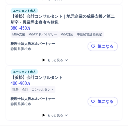
エージェント求人
【浜松】会計コンサルタント｜地元企業の成長支援／第二
新卒・異業界出身者も歓迎
380
~
450
万
M&A支援
M&Aアドバイザリー
M&A対応
中期経営計画策定
M&Aコンサルティング
コンサルティング業務
税務申告
財務
税理士法人坂本＆パートナー
気になる
アドバイザリー
税務
中小企業支援
会計
パートナー
企業支援
静岡県浜松市
【浜松】会
事業承継
もっと見る
エージェント求人
【浜松】会計コンサルタント
400
~
900
万
税務
会計
コンサルタント
税理士法人坂本＆パートナー
気になる
静岡県浜松市
【浜松】会
もっと見る